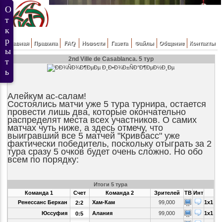
Главная
Правила
FAQ
Новости
Газета
Файлы
Общение
Контакты
2nd Ville de Casablanca. 5 тур
Алейкум ас-салам!
Состоялись матчи уже 5 тура турнира, остается
провести лишь два, которые окончательно
распределят места всех участников. О самих
матчах чуть ниже, а здесь отмечу, что
выигравший все 5 матчей "Кривбасс" уже
фактически победитель, поскольку отыграть за 2
тура сразу 5 очков будет очень сложно. Но обо
всем по порядку:
Итоги 5 тура
Команда 1
Счет
Команда 2
Зрителей
ТВ
Инт
Ренессанс Беркан
Хам-Кам
99,000
1x1
2:2
Юссуфия
Алания
99,000
1x1
0:5