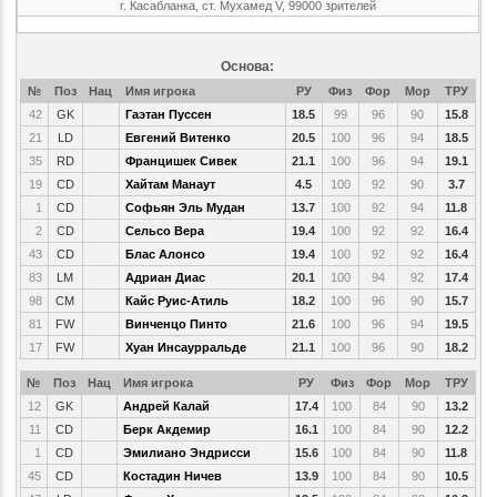
г. Касабланка, ст. Мухамед V, 99000 зрителей
Основа:
№
Поз
Нац
Имя игрока
РУ
Физ
Фор
Мор
ТРУ
42
GK
Гаэтан Пуссен
18.5
99
96
90
15.8
21
LD
Евгений Витенко
20.5
100
96
94
18.5
35
RD
Францишек Сивек
21.1
100
96
94
19.1
19
CD
Хайтам Манаут
4.5
100
92
90
3.7
1
CD
Софьян Эль Мудан
13.7
100
92
94
11.8
2
CD
Сельсо Вера
19.4
100
92
92
16.4
43
CD
Блас Алонсо
19.4
100
92
92
16.4
83
LM
Адриан Диас
20.1
100
94
92
17.4
98
CM
Кайс Руис-Атиль
18.2
100
96
90
15.7
81
FW
Винченцо Пинто
21.6
100
96
94
19.5
17
FW
Хуан Инсаурральде
21.1
100
96
90
18.2
№
Поз
Нац
Имя игрока
РУ
Физ
Фор
Мор
ТРУ
12
GK
Андрей Калай
17.4
100
84
90
13.2
11
CD
Берк Акдемир
16.1
100
84
90
12.2
1
CD
Эмилиано Эндрисси
15.6
100
84
90
11.8
45
CD
Костадин Ничев
13.9
100
84
90
10.5