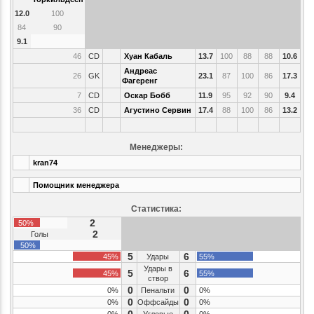
12.0
100
84
90
9.1
46
CD
Хуан Кабаль
13.7
100
88
88
10.6
Андреас
26
GK
23.1
87
100
86
17.3
Фагеренг
7
CD
Оскар Бобб
11.9
95
92
90
9.4
36
CD
Агустино Сервин
17.4
88
100
86
13.2
Менеджеры:
kran74
Помощник менеджера
Статистика:
2
50%
2
Голы
50%
5
6
45%
Удары
55%
Удары в
5
6
45%
55%
створ
0
0
0%
Пенальти
0%
0
0
0%
Оффсайды
0%