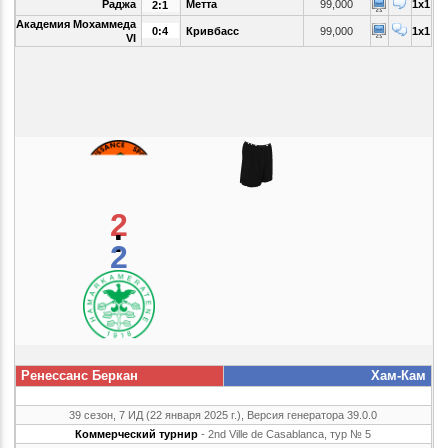
Раджа
Метта
99,000
1x1
2:1
Академия Мохаммеда
0:4
Кривбасс
99,000
1x1
VI
2
:
2
Ренессанс Беркан
Хам-Кам
39 сезон, 7 ИД (22 января 2025 г.), Версия генератора 39.0.0
Коммерческий турнир
- 2nd Ville de Casablanca, тур № 5