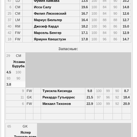
47
LD
Фумия Хаякава
13.5
100
84
90
10.2
6
CM
Исса Салу
19.6
100
84
90
14.8
25
CM
Филип Лясковский
16.7
100
84
90
12.6
37
LM
Мариус Бюльтер
16.4
100
88
88
12.7
40
RM
Джозеф Кардл
18.2
100
96
86
15.0
42
FW
Марсель Бенгер
17.1
100
84
90
12.9
18
FW
Ярмунн Квешстуэн
17.8
100
96
86
14.7
Запасные:
29
CM
Уссама
Буруба
4.5
100
93
90
3.8
9
FW
Туисила Кисинда
9.8
100
99
90
8.7
11
GK
Рикардо Гутьеррес
21.5
97
96
92
18.4
6
FW
Михаил Тихонов
22.9
100
99
92
20.9
65
GK
Яспер
Торкильдсен