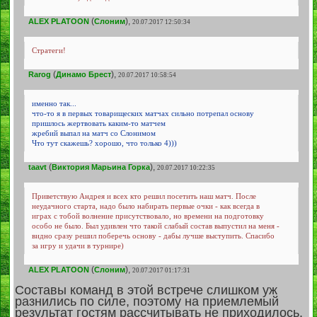
(
),
ALEX PLATOON
Слоним
20.07.2017 12:50:34
Стратеги!
(
),
Rarog
Динамо Брест
20.07.2017 10:58:54
именно так...
что-то я в первых товарищеских матчах сильно потрепал основу
пришлось жертвовать каким-то матчем
жребий выпал на матч со Слонимом
Что тут скажешь? хорошо, что только 4)))
(
),
taavt
Виктория Марьина Горка
20.07.2017 10:22:35
Приветствую Андрея и всех кто решил посетить наш матч. После
неудачного старта, надо было набирать первые очки - как всегда в
играх с тобой волнение присутствовало, но времени на подготовку
особо не было. Был удивлен что такой слабый состав выпустил на меня -
видно сразу решил поберечь основу - дабы лучше выступить. Спасибо
за игру и удачи в турнире)
(
),
ALEX PLATOON
Слоним
20.07.2017 01:17:31
Составы команд в этой встрече слишком уж
разнились по силе, поэтому на приемлемый
результат гостям рассчитывать не приходилось.