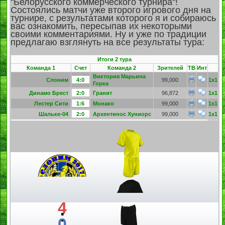
"Белорусского коммерческого турнира"!
Состоялись матчи уже второго игрового дня на
турнире, с результатами которого я и собираюсь
вас ознакомить, пересыпав их некоторыми
своими комментариями. Ну и уже по традиции
предлагаю взглянуть на все результаты тура:
Итоги 2 тура
Команда 1
Счет
Команда 2
Зрителей
ТВ
Инт
Виктория Марьина
Слоним
4:0
99,000
1x1
Горка
Динамо Брест
2:0
Гранит
96,872
1x1
Лестер Сити
1:6
Монако
99,000
1x1
Шальке-04
2:0
Архентинос Хуниорс
99,000
1x1
4
:
0