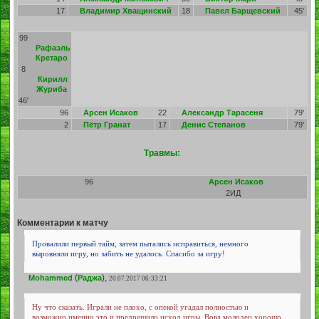
17
Владимир Хващинский
18
Павел Барщевский
45'
99
Рафаэль
Кретаро
8
Кирилл
Журиба
46'
96
Арсен Исаков
22
Александр Тарасеня
79'
2
Пётр Гранат
17
Денис Степанов
79'
Травмы:
96
Арсен Исаков
2ИД
Комментарии к матчу
Провалили первый тайм, затем пытались исправиться, немного
выровняли игру, но забить не удалось. Спасибо за игру!
(
),
Mohammed
Раджа
20.07.2017 06:33:21
Ну что сказать. Играли не плохо, с опекой угадал полностью и
возможно именно это и предрешило исход игры. Вова молодец хорошо