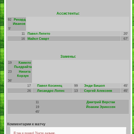
Ассистенты:
92
Рихард
Иванов
5'
11
Павел Лепето
20'
16
Майкл Смарт
67'
Замены:
19
Камило
Пьедрайта
23
Никита
Корзун
36'
17
Павел Косинец
99
Энди Бишоп
45'
26
Лисандро Лопес
13
Сергей Алексеев
45'
11
Дмитрий Верстак
19
Йоаким Эрикссен
45'
Комментарии к матчу
Я так и понял) Удачи дальше.