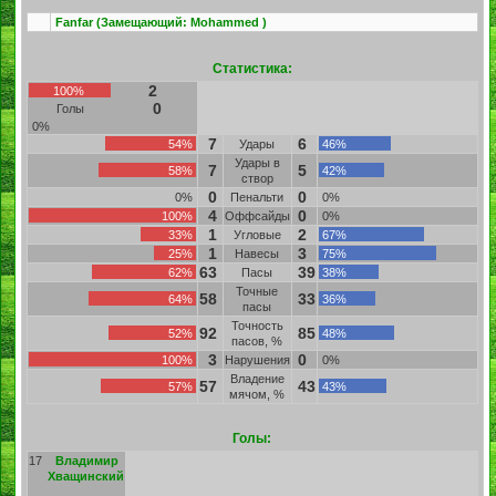
Fanfar
(Замещающий:
Mohammed
)
Статистика:
2
100%
0
Голы
0%
7
6
54%
Удары
46%
Удары в
7
5
58%
42%
створ
0
0
0%
Пенальти
0%
4
0
100%
Оффсайды
0%
1
2
33%
Угловые
67%
1
3
25%
Навесы
75%
63
39
62%
Пасы
38%
Точные
58
33
64%
36%
пасы
Точность
92
85
52%
48%
пасов, %
3
0
100%
Нарушения
0%
Владение
57
43
57%
43%
мячом, %
Голы:
17
Владимир
Хващинский