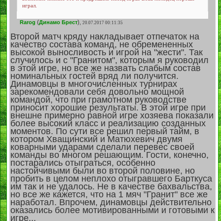
играл.
(
),
Rarog
Динамо Брест
20.07.2017 00:11:35
Второй матч кряду накладывает отпечаток на
качество состава команд, не обремененных
высокой выносливость и игрой на "жести". Так
случилось и с "Гранитом", которым я руководил
в этой игре, но все же назвать слабым состав
номинальных гостей вряд ли получится.
Динамовцы в многочисленных турнирах
зарекомендовали себя довольно мощной
командой, что при грамотном руководстве
приносит хорошие результаты. В этой игре при
внешне примерно равной игре хозяева показали
более высокий класс и реализацию созданных
моментов. По сути все решил первый тайм, в
котором Хващинский и Матюхевич двумя
коварными ударами сделали перевес своей
команды во многом решающим. Гости, конечно,
постарались отыграться, особенно
настойчивыми были во второй половине, но
пробить в целом неплохо отыгравшего Барткуса
им так и не удалось. Не в качестве бахвальства,
но все же кажется, что на 1 мяч "Гранит" все же
наработал. Впрочем, динамовцы действительно
оказались более мотивированными и готовыми к
игре...