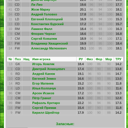
31
CD
Ли Лио
19.6
96
94
100
17.7
41
CD
Жозе Мариу
20.1
96
94
100
18.1
34
CD
Андрей Головко
17.8
96
94
100
16.1
11
LD
Евгений Клопоцкий
16.9
96
94
100
15.3
13
CD
Константин Бурский
17.2
97
94
100
15.7
10
RM
Ламине Фалл
18.4
95
93
100
16.3
9
CM
Флорин Чернат
18.6
97
93
100
16.8
7
CM
Сергей Ковалюк
18.9
96
94
100
17.1
17
FW
Владимир Хващинский
19.9
97
95
100
18.4
14
FW
Александр Матюхевич
19.1
100
95
100
18.1
№
Поз
Нац
Имя игрока
РУ
Физ
Фор
Мор
ТРУ
13
GK
Игорь Хомляк
18.4
100
86
90
14.2
1
CD
Дмитрий Хомицевич
17.4
100
90
88
13.8
6
RD
Андрей Канюк
19.1
96
93
86
14.7
10
CD
Евгений Земко
16.6
98
93
86
13.0
14
RD
Егор Матвеев
15.2
100
86
90
11.8
4
LD
Илья Колпачук
15.0
100
86
90
11.6
96
CM
Арсен Исаков
17.2
100
86
90
13.3
2
CM
Пётр Гранат
16.6
100
86
90
12.8
99
RM
Рафаэль Кретаро
22.2
96
94
86
17.5
16
FW
Сергей Примак
15.4
97
90
88
11.8
9
FW
Кирилл Шрейтор
17.9
100
90
88
14.2
Запасные: