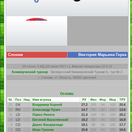
Слоним
Виктория Марьина Горка
24 сезон, 5 ИД (20 июля 2017 г.), Версия генератора 22.0.13
Коммерческий турнир
- Белорусский Коммерческий Турнир 5., тур № 2
г. Слоним, ст. Юность, 99000 зрителей
Основа:
№
Поз
Нац
Имя игрока
РУ
Физ
Фор
Мор
ТРУ
21
GK
Владимир Корней
27.2
100
94
100
25.6
20
RD
Александр Пузач
14.7
98
94
100
13.6
11
LD
Павел Лепето
21.4
100
94
100
20.2
14
LD
Евгений Василевский
18.2
98
94
100
16.8
5
CD
Дерис Вандерхиде
19.1
98
94
100
17.7
6
CD
Иван Гринюк
20.8
100
94
100
19.6