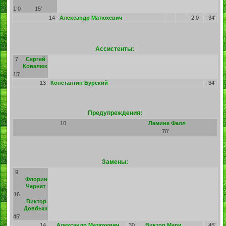
1:0
15'
14
Александр Матюхевич
2:0
34'
Ассистенты:
7
Сергей
Ковалюк
15'
13
Константин Бурский
34'
Предупреждения:
10
Ламине Фалл
70'
Замены:
9
Флорин
Чернат
16
Виктор
Довбыш
45'
14
Александр Матюхевич
30
Виктор Мари
45'