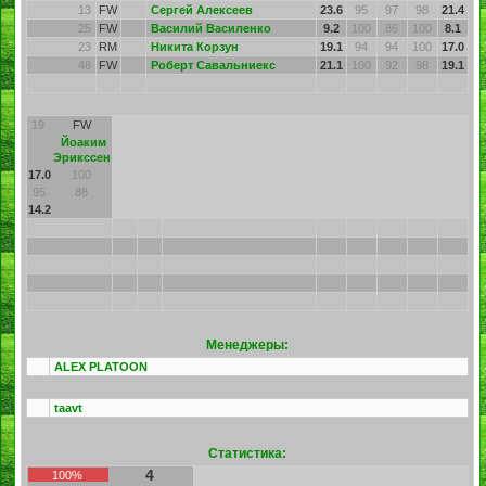
13
FW
Сергей Алексеев
23.6
95
97
98
21.4
25
FW
Василий Василенко
9.2
100
86
100
8.1
23
RM
Никита Корзун
19.1
94
94
100
17.0
48
FW
Роберт Савальниекс
21.1
100
92
98
19.1
19
FW
Йоаким
Эрикссен
17.0
100
95
88
14.2
Менеджеры:
ALEX PLATOON
taavt
Статистика:
4
100%