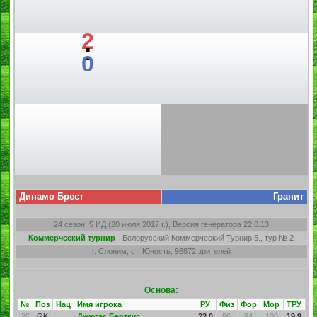
2
:
0
Динамо Брест
Гранит
24 сезон, 5 ИД (20 июля 2017 г.), Версия генератора 22.0.13
Коммерческий турнир
- Белорусский Коммерческий Турнир 5., тур № 2
г. Слоним, ст. Юность, 96872 зрителей
Основа:
№
Поз
Нац
Имя игрока
РУ
Физ
Фор
Мор
ТРУ
26
GK
Джюгас Барткус
22.0
96
94
100
19.9