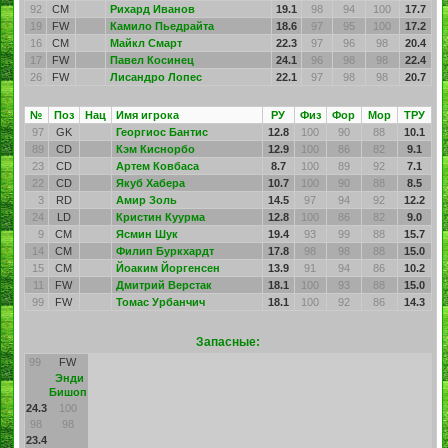
92
CM
Рихард Иванов
19.1
98
94
100
17.7
19
FW
Камило Пьедрайта
18.6
97
95
100
17.2
16
CM
Майкл Смарт
22.3
97
96
98
20.4
17
FW
Павел Косинец
24.1
96
98
98
22.4
26
FW
Лисандро Лопес
22.1
97
98
98
20.7
№
Поз
Нац
Имя игрока
РУ
Физ
Фор
Мор
ТРУ
97
GK
Георгиос Бантис
12.8
100
90
88
10.1
89
CD
Кэм Киснорбо
12.9
100
86
82
9.1
23
CD
Артем Ковбаса
8.7
100
89
92
7.1
22
CD
Якуб Хабера
10.7
100
90
88
8.5
3
RD
Амир Золь
14.5
97
94
92
12.2
24
LD
Кристин Куурма
12.8
100
86
82
9.0
9
CM
Ясмин Шук
19.4
93
99
88
15.7
14
CM
Филип Буркхардт
17.8
98
98
88
15.0
15
CM
Йоаким Йоргенсен
13.9
91
94
86
10.2
11
FW
Дмитрий Верстак
18.1
100
93
88
15.0
99
FW
Томас Урбанчич
18.1
100
92
86
14.3
Запасные:
99
FW
Энди
Бишоп
24.3
100
98
98
23.4