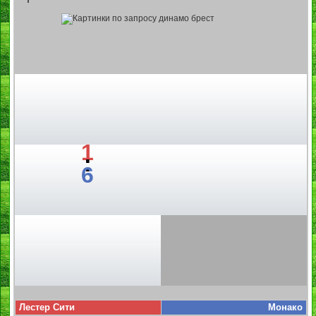
1
:
6
Лестер Сити
Монако