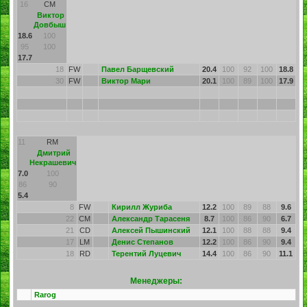
16
CM
Виктор
Довбыш
18.6
100
95
100
17.7
18
FW
Павел Барщевский
20.4
100
92
100
18.8
30
FW
Виктор Мари
20.1
100
89
100
17.9
11
RM
Дмитрий
Некрашевич
7.0
100
86
90
5.4
8
FW
Кирилл Журиба
12.2
100
89
88
9.6
22
CM
Александр Тарасеня
8.7
100
86
90
6.7
21
CD
Алексей Пышинский
12.1
100
88
88
9.4
17
LM
Денис Степанов
12.2
100
86
90
9.4
18
RD
Терентий Луцевич
14.4
100
86
90
11.1
Менеджеры:
Rarog