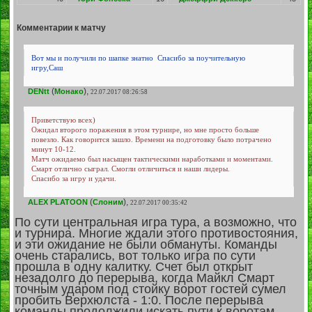
Комментарии к матчу
Вот мы и получили по шапке знатно
Спасибо за поучительную
игру,Саш
(
),
DENtt
Монако
22.07.2017 08:26:58
Приветствую всех)
Ожидал второго поражения в этом турнире, но мне просто больше
повезло. Как говорится зашло. Времени на подготовку было потрачено
минут 10-12.
Матч ожидаемо был насыщен тактическими наработками и моментами.
Смарт отлично сыграл. Смогли отличиться и наши лидеры.
Спасибо за игру и удачи.
(
),
ALEX PLATOON
Слоним
22.07.2017 00:35:42
По сути центральная игра тура, а возможно, что
и турнира. Многие ждали этого противостояния,
и эти ожидание не были обмануты. Команды
очень старались, вот только игра по сути
прошла в одну калитку. Счет был открыт
незадолго до перерыва, когда Майкл Смарт
точным ударом под стойку ворот гостей сумел
пробить Верхюлста - 1:0. После перерыва
команды продолжили искать пути к воротам