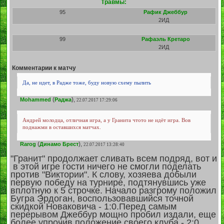
Травмы:
95
Рафик Джеббур
2ИД
99
Рафаэль Кретаро
2ИД
Комментарии к матчу
Да, не идет, в Радже тоже, буду новую схему пылить
(
),
Mohammed
Раджа
22.07.2017 17:29:06
Андрей молодца, отличная игра, а у Гранита чтото не идёт игра. Вов
поднажми в оставшихся матчах.
(
),
Rarog
Динамо Брест
22.07.2017 13:28:40
"Гранит" продолжает сливать всем подряд, вот и
в этой игре гости ничего не смогли поделать
против "Виктории". К слову, хозяева добыли
первую победу на турнире, подтянувшись уже
вплотную к 5 строчке. Начало разгрому положил
Бугра Эрдоган, воспользовавшийся точной
скидкой Новаковича - 1:0.Перед самым
перерывом Джеббур мощно пробил издали, еще
более упрочив положение своего клуба - 2:0.