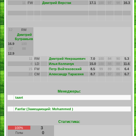
11
FW
Дмитрий Верстак
17.1
100
97
98
16.3
12
RM
Дмитрий
Бутрамьев
16.9
100
87
88
12.9
11
RM
Дмитрий Некрашевич
7.0
100
84
90
5.3
4
LD
Илья Колпачук
15.0
100
88
88
11.6
15
FW
Петр Войтеховский
8.5
99
89
86
6.4
22
CM
Александр Тарасеня
8.7
100
87
88
6.7
Менеджеры:
taavt
Fanfar
(Замещающий:
Mohammed
)
Статистика:
3
100%
0
Голы