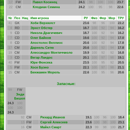
17
FW
Павел Косинец
24.1
98
100
100
23.7
22
CM
Клодиан Семина
24.2
100
95
98
22.6
№
Поз
Нац
Имя игрока
РУ
Физ
Фор
Мор
ТРУ
41
GK
Хоби Верхюлст
23.6
98
96
100
22.2
4
RD
Эрнст Обстер
18.7
100
92
94
16.2
9
CD
Никола Драгичевич
18.7
100
92
94
16.2
7
CD
Олег Байков
19.6
100
92
94
17.0
8
CD
Апостолос Веллиос
20.6
100
92
94
17.8
17
CM
Дарнель Ситю
20.6
100
92
94
17.8
19
CM
Алессандро Монтиччиоло
19.9
100
92
92
16.8
3
CD
Вегар Ландос
20.1
100
97
98
19.1
40
FW
Юри Фонсека
23.5
100
95
92
20.5
5
FW
Хосе Буэно
22.1
100
97
98
21.1
15
CM
Бенжамен Морель
22.6
100
95
96
20.6
Запасные:
99
FW
Энди
Бишоп
24.3
100
100
100
24.3
92
CM
Рихард Иванов
19.1
100
96
100
18.4
13
FW
Сергей Алексеев
23.6
100
98
100
23.1
16
CM
Майкл Смарт
22.3
99
98
100
21.7