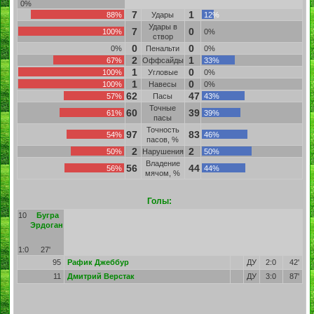
0%
7
1
88%
Удары
12%
Удары в
7
0
100%
0%
створ
0
0
0%
Пенальти
0%
2
1
67%
Оффсайды
33%
1
0
100%
Угловые
0%
1
0
100%
Навесы
0%
62
47
57%
Пасы
43%
Точные
60
39
61%
39%
пасы
Точность
97
83
54%
46%
пасов, %
2
2
50%
Нарушения
50%
Владение
56
44
56%
44%
мячом, %
Голы:
10
Бугра
Эрдоган
1:0
27'
95
Рафик Джеббур
ДУ
2:0
42'
11
Дмитрий Верстак
ДУ
3:0
87'