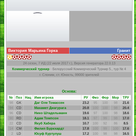
Виктория Марьина Горка
Гранит
24 сезон, 7 ИД (22 июля 2017 г.), Версия генератора 22.0.13
Коммерческий турнир
- Белорусский Коммерческий Турнир 5., тур № 4
г. Слоним, ст. Юность, 99000 зрителей
Основа:
№
Поз
Нац
Имя игрока
РУ
Физ
Фор
Мор
ТРУ
98
GK
Даг Оле Томассен
23.2
95
100
98
21.6
94
CD
Махамет Диагурага
20.8
100
100
98
20.4
96
CD
Нико Штадельманн
19.6
97
100
98
18.6
90
RD
Адам Томпсон
18.1
97
99
98
17.0
22
CD
Якуб Хабера
10.7
100
92
86
8.5
14
CM
Филип Буркхардт
17.8
100
99
100
17.6
2
LD
Юсуф Куртулуш
17.2
100
98
98
16.5