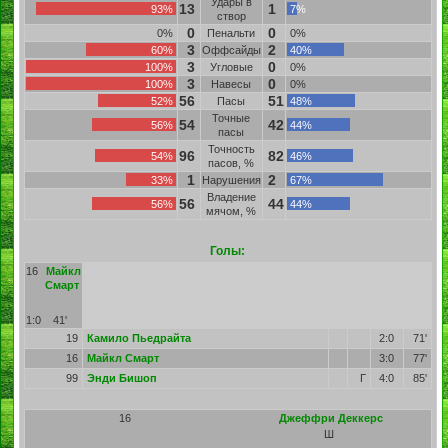
Удары в
13
1
93%
7%
створ
0
0
0%
Пенальти
0%
3
2
60%
Оффсайды
40%
3
0
100%
Угловые
0%
3
0
100%
Навесы
0%
56
51
52%
Пасы
48%
Точные
54
42
56%
44%
пасы
Точность
96
82
54%
46%
пасов, %
1
2
33%
Нарушения
67%
Владение
56
44
56%
44%
мячом, %
Голы:
16
Майкл
Смарт
1:0
41'
19
Камило Пьедрайта
2:0
71'
16
Майкл Смарт
3:0
77'
99
Энди Бишоп
Г
4:0
85'
16
Джеффри Деккерс
Ш