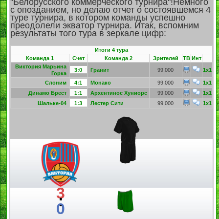
"Белорусского коммерческого турнира"!Немного
с опозданием, но делаю отчет о состоявшемся 4
туре турнира, в котором команды успешно
преодолели экватор турнира. Итак, вспомним
результаты того тура в зеркале цифр:
Итоги 4 тура
Команда 1
Счет
Команда 2
Зрителей
ТВ
Инт
Виктория Марьина
3:0
Гранит
99,000
1x1
Горка
Слоним
4:1
Монако
99,000
1x1
Динамо Брест
1:1
Архентинос Хуниорс
99,000
1x1
Шальке-04
1:3
Лестер Сити
99,000
1x1
3
:
0