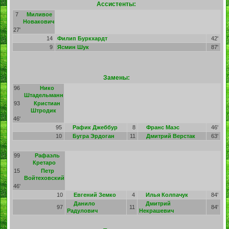
Ассистенты:
7
Миливое
Новакович
27'
14
Филип Буркхардт
42'
9
Ясмин Шук
87'
Замены:
96
Нико
Штадельманн
93
Кристиан
Штродик
46'
95
Рафик Джеббур
8
Франс Маэс
46'
10
Бугра Эрдоган
11
Дмитрий Верстак
63'
99
Рафаэль
Кретаро
15
Петр
Войтеховский
46'
10
Евгений Земко
4
Илья Колпачук
84'
Данило
Дмитрий
97
11
84'
Радулович
Некрашевич