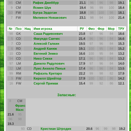
95
CM
Рафик Джеббур
21.1
96
96
98
19.1
9
CM
Ясмин Шук
19.4
96
99
100
18.4
10
FW
Бугра Эрдоган
18.8
98
100
98
18.1
7
FW
Миливое Новакович
23.1
98
94
100
21.4
№
Поз
Нац
Имя игрока
РУ
Физ
Фор
Мор
ТРУ
98
GK
Саша Радивоевич
23.8
97
96
84
18.6
5
CD
Факундо Санчес
21.4
96
96
84
16.6
7
CD
Алексей Галкин
19.5
97
96
84
15.3
6
RD
Андрей Канюк
19.1
100
95
84
15.2
10
CD
Евгений Земко
16.6
100
95
84
13.2
94
CD
Нико Секки
17.1
96
96
84
13.2
97
LM
Данило Радулович
17.9
97
96
84
14.0
32
LM
Луис Анхело Пенья
17.4
96
96
84
13.5
99
RM
Рафаэль Кретаро
22.2
99
98
82
17.9
9
FW
Кирилл Шрейтор
17.9
100
92
86
14.2
16
FW
Сергей Примак
15.4
99
92
86
12.1
Запасные:
8
CM
Франс
Маэс
21.6
95
96
98
19.3
93
CD
Кристиан Штродик
20.6
96
99
98
19.2