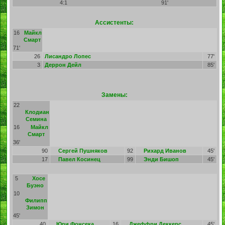
4:1
91'
Ассистенты:
16
Майкл
Смарт
71'
26
Лисандро Лопес
77'
3
Деррон Дейл
85'
Замены:
22
Клодиан
Семина
16
Майкл
Смарт
36'
90
Сергей Пушняков
92
Рихард Иванов
45'
17
Павел Косинец
99
Энди Бишоп
45'
5
Хосе
Буэно
10
Филипп
Зимон
45'
40
Юри Фонсека
16
Джеффри Деккерс
45'