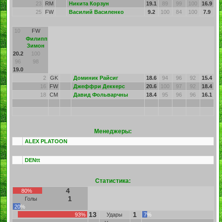
23
RM
Никита Корзун
19.1
89
99
100
16.9
25
FW
Василий Василенко
9.2
100
84
100
7.9
10
FW
Филипп
Зимон
20.2
100
96
98
19.0
2
GK
Доминик Райсиг
18.6
94
96
92
15.4
16
FW
Джеффри Деккерс
20.6
100
97
92
18.4
18
CM
Давид Фольварчны
18.4
95
96
96
16.1
Менеджеры:
ALEX PLATOON
DENtt
Статистика:
4
80%
1
Голы
20%
13
1
93%
Удары
7%