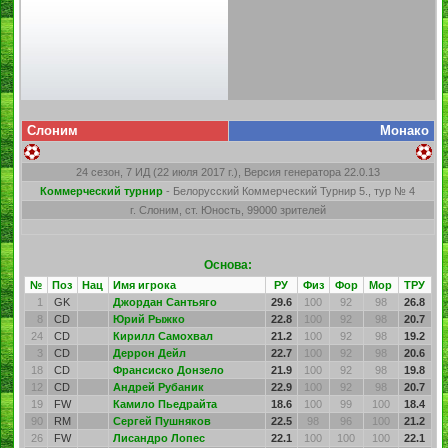
Слоним
Монако
24 сезон, 7 ИД (22 июля 2017 г.), Версия генератора 22.0.13
Коммерческий турнир
- Белорусский Коммерческий Турнир 5., тур № 4
г. Слоним, ст. Юность, 99000 зрителей
Основа:
№
Поз
Нац
Имя игрока
РУ
Физ
Фор
Мор
ТРУ
1
GK
Джордан Сантьяго
29.6
100
92
98
26.8
8
CD
Юрий Рыжко
22.8
100
92
98
20.7
24
CD
Кирилл Самохвал
21.2
100
92
98
19.2
3
CD
Деррон Дейл
22.7
100
92
98
20.6
18
CD
Франсиско Донзело
21.9
100
92
98
19.8
12
CD
Андрей Рубаник
22.9
100
92
98
20.7
19
FW
Камило Пьедрайта
18.6
100
99
100
18.4
90
RM
Сергей Пушняков
22.5
98
96
100
21.2
26
FW
Лисандро Лопес
22.1
100
100
100
22.1