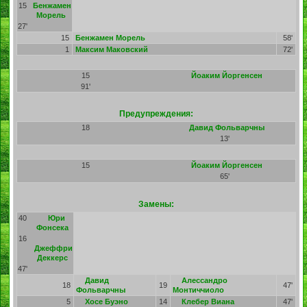
15
Бенжамен
Морель
27'
15
Бенжамен Морель
58'
1
Максим Маковский
72'
15
Йоаким Йоргенсен
91'
Предупреждения:
18
Давид Фольварчны
13'
15
Йоаким Йоргенсен
65'
Замены:
40
Юри
Фонсека
16
Джеффри
Деккерс
47'
Давид
Алессандро
18
19
47'
Фольварчны
Монтиччиоло
5
Хосе Буэно
14
Клебер Виана
47'