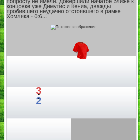
попросту не имели. Довершили начатое ближе к
концовке уже Димутис и Кениа, дважды
пробившего неудачно отстоявшего в рамке
Хомляка - 0:6...
3
:
2