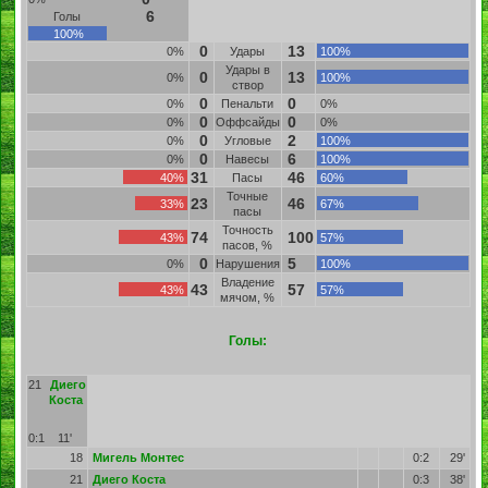
6
Голы
100%
0
13
0%
Удары
100%
Удары в
0
13
0%
100%
створ
0
0
0%
Пенальти
0%
0
0
0%
Оффсайды
0%
0
2
0%
Угловые
100%
0
6
0%
Навесы
100%
31
46
40%
Пасы
60%
Точные
23
46
33%
67%
пасы
Точность
74
100
43%
57%
пасов, %
0
5
0%
Нарушения
100%
Владение
43
57
43%
57%
мячом, %
Голы:
21
Диего
Коста
0:1
11'
18
Мигель Монтес
0:2
29'
21
Диего Коста
0:3
38'