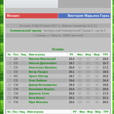
Монако
Виктория Марьина Горка
24 сезон, 8 ИД (23 июля 2017 г.), Версия генератора 22.0.13
Коммерческий турнир
- Белорусский Коммерческий Турнир 5., тур № 5
г. Слоним, ст. Юность, 99000 зрителей
Основа:
№
Поз
Нац
Имя игрока
РУ
Физ
Фор
Мор
ТРУ
1
GK
Максим Маковский
23.4
100
91
90
19.2
9
CD
Никола Драгичевич
18.7
96
95
92
15.7
8
CD
Апостолос Веллиос
20.6
96
95
92
17.3
3
CD
Вегар Ландос
20.1
96
100
96
18.5
4
RD
Эрнст Обстер
18.7
95
95
92
15.5
7
CD
Олег Байков
19.6
96
95
92
16.4
18
CM
Давид Фольварчны
18.4
100
95
96
16.8
15
CM
Бенжамен Морель
22.6
96
98
94
20.0
17
CM
Дарнель Ситю
20.6
96
95
92
17.3
5
FW
Хосе Буэно
22.1
100
99
96
21.1
40
FW
Юри Фонсека
23.5
100
97
90
20.5
№
Поз
Нац
Имя игрока
РУ
Физ
Фор
Мор
ТРУ