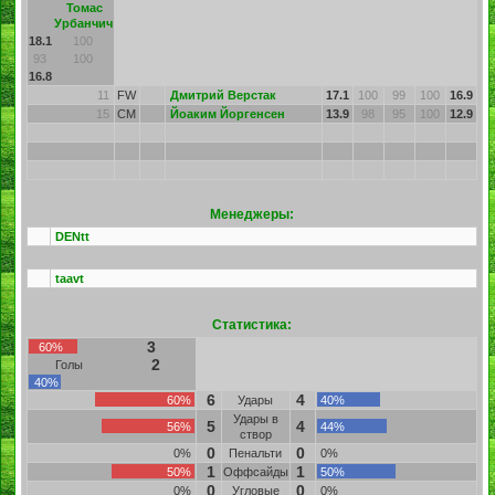
Томас
Урбанчич
18.1
100
93
100
16.8
11
FW
Дмитрий Верстак
17.1
100
99
100
16.9
15
CM
Йоаким Йоргенсен
13.9
98
95
100
12.9
Менеджеры:
DENtt
taavt
Статистика:
3
60%
2
Голы
40%
6
4
60%
Удары
40%
Удары в
5
4
56%
44%
створ
0
0
0%
Пенальти
0%
1
1
50%
Оффсайды
50%
0
0
0%
Угловые
0%