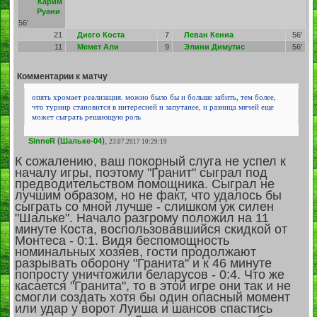
Карим
Руани
56'
21
Диего Коста
7
Леван Кениа
56'
11
Мемет Али
9
Элини Димутис
56'
Комментарии к матчу
опять хромает реализация. можно было бы и больше забить, тем более,
что турнир становится в интересней и запутанее, и разница мячей еще
может сыграть решающую роль
(
),
SinneR
Шальке-04
23.07.2017 10:29:19
К сожалению, ваш покорный слуга не успел к
началу игры, поэтому "Гранит" сыграл под
предводительством помощника. Сыграл не
лучшим образом, но не факт, что удалось бы
сыграть со мной лучше - слишком уж силен
"Шальке". Начало разгрому положил на 11
минуте Коста, воспользовавшийся скидкой от
Монтеса - 0:1. Видя беспомощность
номинальных хозяев, гости продолжают
разрывать оборону "Гранита" и к 46 минуте
попросту уничтожили беларусов - 0:4. Что же
касается "Гранита", то в этой игре они так и не
смогли создать хотя бы один опасный момент
или удар у ворот Луиша и шансов спастись