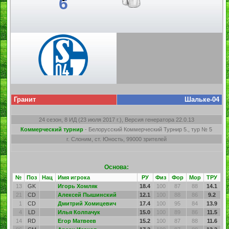
6
Гранит
Шальке-04
24 сезон, 8 ИД (23 июля 2017 г.), Версия генератора 22.0.13
Коммерческий турнир
- Белорусский Коммерческий Турнир 5., тур № 5
г. Слоним, ст. Юность, 99000 зрителей
Основа:
№
Поз
Нац
Имя игрока
РУ
Физ
Фор
Мор
ТРУ
13
GK
Игорь Хомляк
18.4
100
87
88
14.1
21
CD
Алексей Пышинский
12.1
100
88
86
9.2
1
CD
Дмитрий Хомицевич
17.4
100
95
84
13.9
4
LD
Илья Колпачук
15.0
100
89
86
11.5
14
RD
Егор Матвеев
15.2
100
87
88
11.6