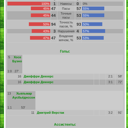
1
0
100%
Навесы
0%
47
57
45%
Пасы
55%
Точные
44
53
45%
55%
пасы
Точность
94
93
50%
50%
пасов, %
3
4
43%
Нарушения
57%
Владение
47
53
47%
53%
мячом, %
Голы:
5
Хосе
Буэно
1:0
27'
16
Джеффри Деккерс
2:1
58'
16
Джеффри Деккерс
3:1
72'
13
Хьяльмар
Аусбьёднссон
1:1
53'
11
Дмитрий Верстак
3:2
91'
Ассистенты: