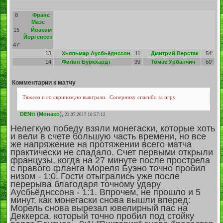
8
Франс
Маэс
15
Йоаким
Йоргенсен
47'
13
Хьяльмар Аусбьёднссон
11
Дмитрий Верстак
54'
14
Филип Буркхардт
99
Томас Урбанчич
60'
Комментарии к матчу
Тяжело и со скрипом,но выиграли.
Сопернику спасибо за игру
(
),
DENtt
Монако
23.07.2017 10:57:12
Нелегкую победу взяли монегаски, которые хоть
и вели в счете большую часть времени, но все
же напряжение на протяжении всего матча
практически не спадало. Счет первыми открыли
французы, когда на 27 минуте после прострела
с правого фланга Мореля Буэно точно пробил
низом - 1:0. Гости отыгрались уже после
перерыва благодаря точному удару
Аусбьёднссона - 1:1. Впрочем, не прошло и 5
минут, как монегаски снова вышли вперед:
Морель снова вырезал ювелирный пас на
Деккерса, который точно пробил под стойку