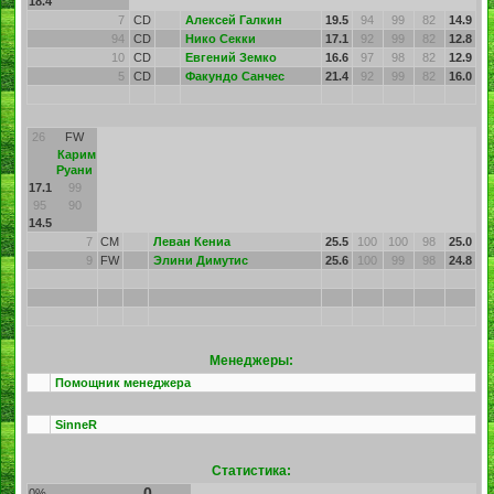
18.4
7
CD
Алексей Галкин
19.5
94
99
82
14.9
94
CD
Нико Секки
17.1
92
99
82
12.8
10
CD
Евгений Земко
16.6
97
98
82
12.9
5
CD
Факундо Санчес
21.4
92
99
82
16.0
26
FW
Карим
Руани
17.1
99
95
90
14.5
7
CM
Леван Кениа
25.5
100
100
98
25.0
9
FW
Элини Димутис
25.6
100
99
98
24.8
Менеджеры:
Помощник менеджера
SinneR
Статистика:
0
0%