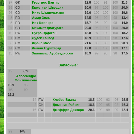
97
GK
Георгиос Бантис
12.8
100
91
100
11.6
93
CD
Кристиан Штродик
20.6
97
100
100
20.0
96
CD
Нико Штадельманн
19.6
100
100
100
19.6
3
RD
Амир Золь
14.5
95
99
98
13.4
5
RD
Ник Копперс
15.7
98
99
98
14.9
94
CD
Махамет Диагурага
20.8
96
100
100
20.0
10
FW
Бугра Эрдоган
18.8
97
100
100
18.2
1
CM
Лудек Тангед
18.9
100
95
98
17.6
8
CM
Франс Маэс
21.6
96
98
100
20.3
14
CM
Филип Буркхардт
17.8
96
100
100
17.1
13
FW
Хьяльмар Аусбьёднссон
18.9
99
95
98
17.5
Запасные:
19
CM
Алессандро
Монтиччиоло
19.9
95
95
90
16.2
14
FW
Клебер Виана
18.5
100
93
96
16.5
2
GK
Доминик Райсиг
18.6
100
95
92
16.3
16
FW
Джеффри Деккерс
20.6
100
99
90
18.4
99
FW