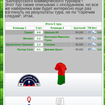
"Белорусского коммерческого турнира"!
Этот тур также описываю с опозданием, но все
же наверняка вам будет интересно еще раз
взглянуть на результаты тура, не по "горячим
следам". Итак,
Итоги 5 тура
Команда 1
Счет
Команда 2
Зрителей
ТВ
Инт
Гранит
0:6
Шальке-04
99,000
1x1
Виктория Марьина
Монако
3:2
99,000
1x1
Горка
Архентинос Хуниорс
2:2
Слоним
99,000
1x1
Лестер Сити
0:1
Динамо Брест
99,000
1x1
0
: