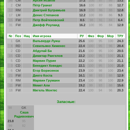
96
CM
Арсен Исаков
17.2
100
87
88
13.2
2
CM
Пётр Гранат
16.6
100
87
88
12.7
12
RM
Дмитрий Бутрамьев
16.9
100
86
88
12.8
17
LM
Денис Степанов
12.2
100
89
86
9.3
15
FW
Петр Войтеховский
8.5
98
91
84
6.4
31
FW
Джефф Роуланд
16.2
100
95
84
12.9
№
Поз
Нац
Имя игрока
РУ
Физ
Фор
Мор
ТРУ
1
GK
Вальверде Луиш
25.6
100
95
100
24.3
4
RD
Севильяно Хименес
22.4
100
95
96
20.4
2
CD
Абдулай Ба
21.6
100
95
100
20.5
15
CD
Димитар Рангелов
22.2
100
95
100
21.1
5
CD
Марвин Пурие
22.2
100
95
100
21.1
3
CD
Бенедикт Ховедес
22.1
100
95
100
21.0
6
CM
Егор Борисенок
23.9
100
98
100
23.4
21
FW
Диего Коста
16.1
98
93
88
12.9
8
RM
Марвин Груманн
23.4
100
98
100
22.9
11
FW
Мемет Али
19.2
99
93
88
15.6
18
FW
Мигель Монтес
22.4
100
94
96
20.3
Запасные:
98
GK
Саша
Радивоевич
23.8
95
99
82