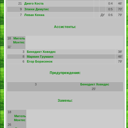
21
Диего Коста
0:4
46'
9
Элини Димутис
0:5
70'
7
Леван Кениа
ДУ
0:6
79'
Ассистенты:
18
Мигель
Монтес
11'
3
Бенедикт Ховедес
38'
8
Марвин Груманн
46'
6
Егор Борисенок
79'
Предупреждения:
3
Бенедикт Ховедес
25'
Замены:
18
Мигель
Монтес
26