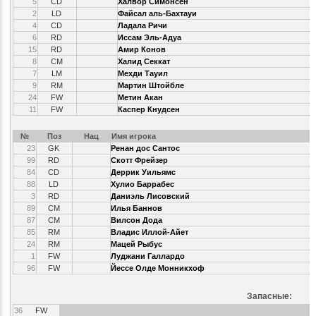
5
CD
Халвор Симонсен
2
LD
Файсал аль-Бахтауи
4
CD
Ладала Ричи
6
RD
Иссам Эль-Адуа
15
RD
Амир Конов
8
CM
Халид Секкат
7
LM
Мехди Тауил
9
RM
Мартин Штойбле
24
FW
Метин Акан
11
FW
Каспер Кнудсен
№
Поз
Нац
Имя игрока
23
GK
Ренан дос Сантос
99
RD
Скотт Фрейзер
84
CD
Деррик Уильямс
88
LD
Хулио Баррабес
3
RD
Даниэль Лисовский
89
CM
Илья Баннов
87
CM
Вилсон Дода
85
RM
Владис Иллой-Айет
24
RM
Мацей Рыбус
1
FW
Луджани Галлардо
96
FW
Йессе Олде Монникхоф
Запасные:
36
FW