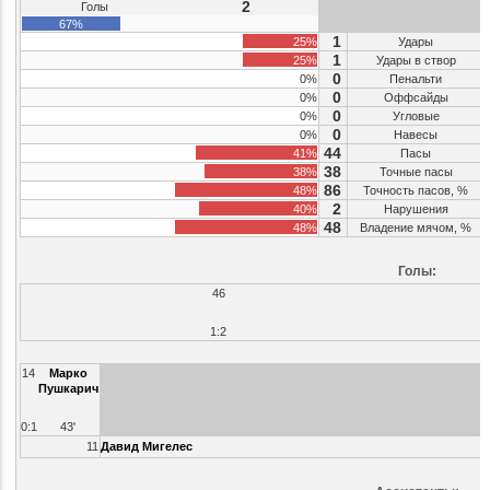
2
Голы
67%
1
25%
Удары
1
25%
Удары в створ
0
0%
Пенальти
0
0%
Оффсайды
0
0%
Угловые
0
0%
Навесы
44
41%
Пасы
38
38%
Точные пасы
86
48%
Точность пасов, %
2
40%
Нарушения
48
48%
Владение мячом, %
Голы:
46
1:2
14
Марко
Пушкарич
0:1
43'
11
Давид Мигелес