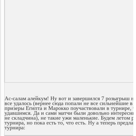
Ас-салам алейкум! Ну вот и завершился 7 розыгрыш н
все удалось (вернее сюда попали не все сильнейшие в 
призеры Египта и Марокко поучаствовали в турнире, т
удавшимся. Да и сами матчи были довольно интересным
не складчина), не такие ужи маленькие. Будем летом р
турнира, но пока есть то, что есть. Ну а теперь предл
турнира: