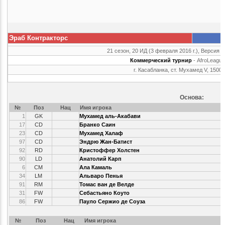
Эраб Контракторс
21 сезон, 20 ИД (3 февраля 2016 г.), Версия г
Коммерческий турнир
- AfroLeague
г. Касабланка, ст. Мухамед V, 1500
Основа:
№
Поз
Нац
Имя игрока
1
GK
Мухамед аль-Акабави
17
CD
Бранко Саин
23
CD
Мухамед Халаф
97
CD
Эндрю Жан-Батист
92
RD
Кристоффер Холстен
90
LD
Анатолий Карп
6
CM
Ала Камаль
34
LM
Альваро Пенья
91
RM
Томас ван де Велде
31
FW
Себастьяно Коуто
86
FW
Пауло Сержио де Соуза
№
Поз
Нац
Имя игрока