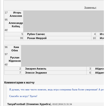
Замены:
17
Игорь
Алексеев
95
Александр
Кобец
46'
5
Рубен Санчес
4
Игор
99
Ронан Мюррей
10
Исма
96
Ким
Обек
97
Руслан
Юденков
45'
2
Закария Амзиль
3
Абдесса
7
Элиссе Энджике
6
Абданби
Комментарии к матчу
Я думаю, что мне чисто повезло, ведь игра соперника была более уверенная! А резул
Спасибо за игру! Удачи!
(
),
TanyaFootball
Олимпик Хурибга
03.02.2016 21:31:34