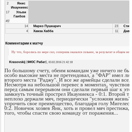
2
Янис
Икауниекс
17
Ульви
Гаибов
45'
14
Марко Пушкарич
23
Стив
4
Хамза Хабба
11
Дави
Комментарии к матчу
Ну что, боролись по мере сил, соперник оказался сильнее, за результат в общем не 
(
),
Krasovskij
ФЮС Рабат
03.02.2016 21:42:18
По большому счету, обеим командам уже ничего не бы
особо высокие места не претендовал, а "ФАР" имел л
второго места "Раджу". И все же армейцы сделали все, 
Несмотря на небольшой перевес в моментах, чувствова
перед самым перерывом они сделали первый шаг к это
замкнуть точный прострел Икауниекса - 0:1. Второй 
неплохо держали мяч, периодически "усложняя жизнь" 
упрочить свое преимущество, благодаря голу Мигелеса
0:2. Новичок хозяев Янк, хоть и провел мяч престижа,
того, чтобы спасти свою команду от поражения...