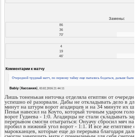
Замены:
86
36
70'
4
19
46'
Комментарии к матчу
Очередной трудный матч, по первому тайму еще пытались бодаться, дальше было у
(
),
Babiy
Хассания
03.02.2016 21:44:11
Лишь тоненькая ниточка отделяла египтян от очередн
успешно её разорвали. Дабы не откладывать дело в д
минут на штурм ворот агадирцев и на 34 минуте их шт
Пенья навесил на Коуто, который точным ударом голов
ворот Гудиева - 1:0. Агадирцы не стали складывать за
перерывом смогли отыграться: Онуачу сбросил мяч на 
пробил в нижний угол ворот - 1:1. И все же египтяне 
марокканцев, которые еще до перерыва благодаря дальн
смогли завершить матч с приемлемым для себя счетом - 