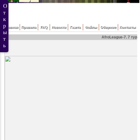
Главная
Правила
FAQ
Новости
Газета
Файлы
Общение
Контакты
AfroLeague-7. 7 тур