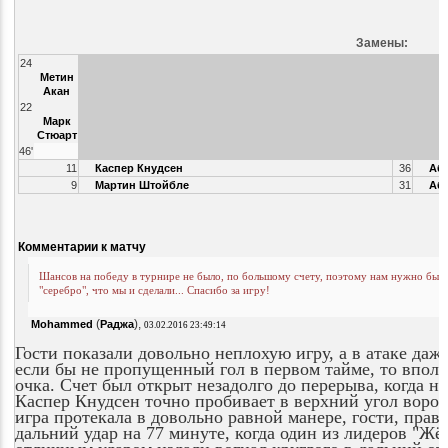
Замены:
24
Метин
Акан
22
Марк
Стюарт
46'
11
Каспер Кнудсен
36
Абд
9
Мартин Штойбле
31
Абд
Комментарии к матчу
Шансов на победу в турнире не было, по большому счету, поэтому нам нужно было 
"серебро", что мы и сделали... Спасибо за игру!
(
),
Mohammed
Раджа
03.02.2016 23:49:14
Гости показали довольно неплохую игру, а в атаке даж
если бы не пропущенный гол в первом тайме, то вполн
очка. Счет был открыт незадолго до перерыва, когда н
Каспер Кнудсен точно пробивает в верхний угол ворот 
игра протекала в довольно равной манере, гости, правд
дальний удар на 77 минуте, когда один из лидеров "Ж