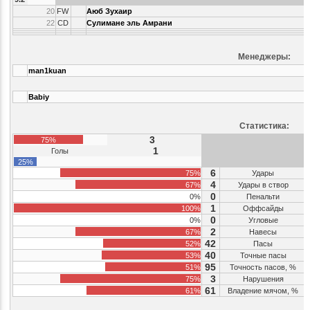
20
FW
Аюб Зухаир
22
CD
Сулимане эль Амрани
Менеджеры:
man1kuan
Babiy
Статистика:
3
75%
1
Голы
25%
6
75%
Удары
4
67%
Удары в створ
0
0%
Пенальти
1
100%
Оффсайды
0
0%
Угловые
2
67%
Навесы
42
52%
Пасы
40
53%
Точные пасы
95
51%
Точность пасов, %
3
75%
Нарушения
61
61%
Владение мячом, %