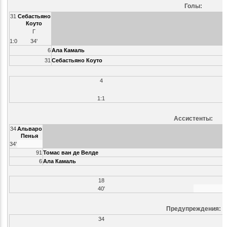
Голы:
31
Себастьяно
Коуто
Г
1:0
34'
6
Ала Камаль
31
Себастьяно Коуто
4
1:1
Ассистенты:
34
Альваро
Пенья
34'
91
Томас ван де Велде
6
Ала Камаль
18
40'
Предупреждения:
34