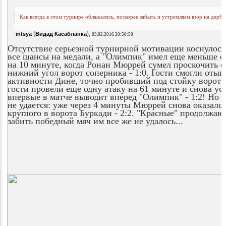
Как всегда в этом турнире облажались, поскорее забыть и устремляем взор на дерби.
(
),
intsya
Видад Касабланка
03.02.2016 20:50:50
Отсутствие серьезной турнирной мотивации коснулось 
все шансы на медали, а "Олимпик" имел еще меньше оч
на 10 минуте, когда Ронан Мюррей сумел проскочить о
нижний угол ворот соперника - 1:0. Гости смогли отыг
активности Дине, точно пробивший под стойку ворот "
гости провели еще одну атаку на 61 минуте и снова ус
впервые в матче выводит вперед "Олимпик" - 1:2! Но 
не удается: уже через 4 минуты Мюррей снова оказался
круглого в ворота Буркади - 2:2. "Красные" продолжаю
забить победный мяч им все же не удалось...