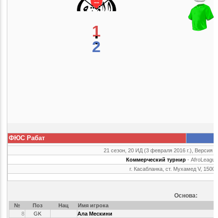
1
:
2
ФЮС Рабат
21 сезон, 20 ИД (3 февраля 2016 г.), Версия г
Коммерческий турнир
- AfroLeague
г. Касабланка, ст. Мухамед V, 1500
Основа:
№
Поз
Нац
Имя игрока
8
GK
Ала Мескини