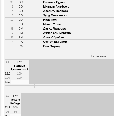
30
GK
Виталий Гудиев
7
CD
Мишель Альфонс
14
CD
Адериту Педроза
6
CD
Зуяд Миликович
10
LD
Нилс Кол
9
RD
Майкл Уэлш
99
CM
Давид Чаморро
17
LM
Ахмед аль-Мерхани
11
RM
Алан Обрайан
4
FW
Сергей Цыганов
18
FW
Пол Онуачу
Запасные:
36
FW
Патрык
Тушиньский
12.2
100
100
100
12.2
19
FW
Гетане
Кебеде
11.2
100
96
86
9.2