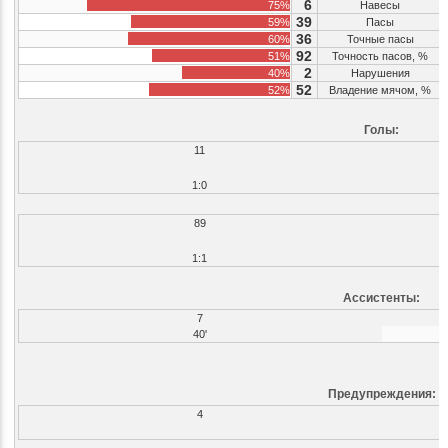
6
75%
Навесы
39
59%
Пасы
36
60%
Точные пасы
92
51%
Точность пасов, %
2
40%
Нарушения
52
52%
Владение мячом, %
Голы:
11
1:0
89
1:1
Ассистенты:
7
40'
Предупреждения:
4