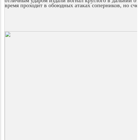
отличным ударом издали вогнал круглого в дальний от 
время проходит в обоюдных атаках соперников, но счет