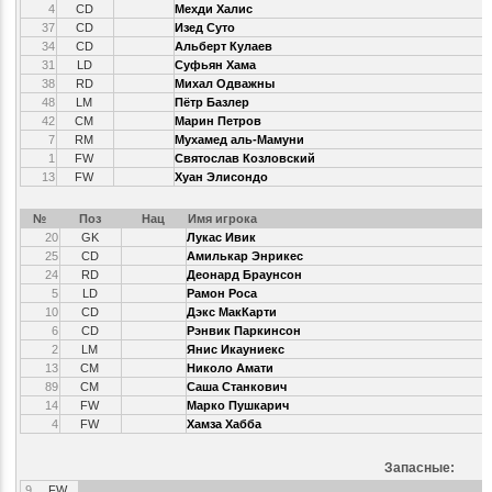
4
CD
Мехди Халис
37
CD
Изед Суто
34
CD
Альберт Кулаев
31
LD
Суфьян Хама
38
RD
Михал Одважны
48
LM
Пётр Базлер
42
CM
Марин Петров
7
RM
Мухамед аль-Мамуни
1
FW
Святослав Козловский
13
FW
Хуан Элисондо
№
Поз
Нац
Имя игрока
20
GK
Лукас Ивик
25
CD
Амилькар Энрикес
24
RD
Деонард Браунсон
5
LD
Рамон Роса
10
CD
Дэкс МакКарти
6
CD
Рэнвик Паркинсон
2
LM
Янис Икауниекс
13
CM
Николо Амати
89
CM
Саша Станкович
14
FW
Марко Пушкарич
4
FW
Хамза Хабба
Запасные:
9
FW