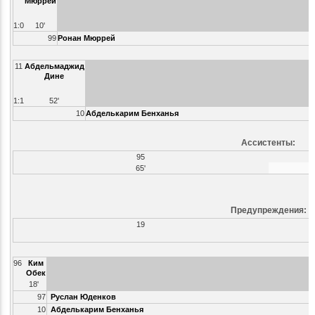
Мюррей
1:0
10'
99
Ронан Мюррей
11
Абдельмаджид
Дине
1:1
52'
10
Абделькарим Бенханья
Ассистенты:
95
65'
Предупреждения:
19
96
Ким
Обек
18'
97
Руслан Юденков
10
Абделькарим Бенханья