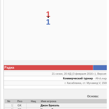
1
:
1
Раджа
21 сезон, 20 ИД (3 февраля 2016 г.), Версия г
Коммерческий турнир
- AfroLeague
г. Касабланка, ст. Мухамед V, 1500
Основа:
№
Поз
Нац
Имя игрока
1
GK
Джон Брюэль