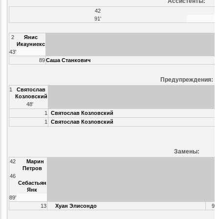
Ассистенты:
42
91'
2
Янис
Икауниекс
43'
89
Саша Станкович
Предупреждения:
1
Святослав
Козловский
48'
1
Святослав Козловский
1
Святослав Козловский
Замены:
42
Марин
Петров
46
Себастьян
Янк
89'
13
Хуан Элисондо
9