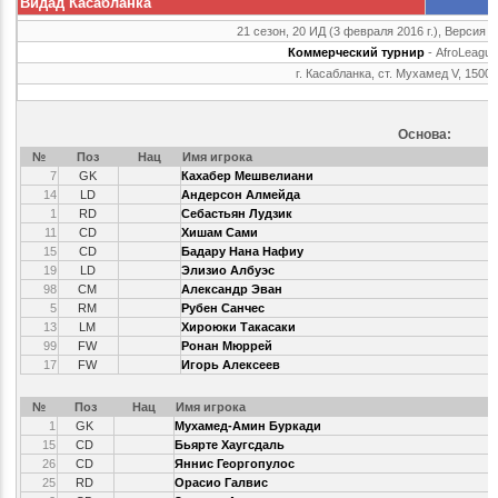
Видад Касабланка
21 сезон, 20 ИД (3 февраля 2016 г.), Версия г
Коммерческий турнир
- AfroLeague
г. Касабланка, ст. Мухамед V, 1500
Основа:
№
Поз
Нац
Имя игрока
7
GK
Кахабер Мешвелиани
14
LD
Андерсон Алмейда
1
RD
Себастьян Лудзик
11
CD
Хишам Сами
15
CD
Бадару Нана Нафиу
19
LD
Элизио Албуэс
98
CM
Александр Эван
5
RM
Рубен Санчес
13
LM
Хироюки Такасаки
99
FW
Ронан Мюррей
17
FW
Игорь Алексеев
№
Поз
Нац
Имя игрока
1
GK
Мухамед-Амин Буркади
15
CD
Бьярте Хаугсдаль
26
CD
Яннис Георгопулос
25
RD
Орасио Галвис