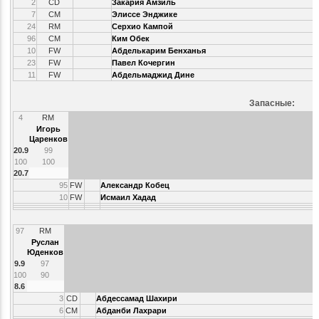
2
CD
Закария Амзиль
7
CM
Элиссе Энджике
24
RM
Серхио Кампой
96
CM
Ким Обек
10
FW
Абделькарим Бенханья
23
FW
Павел Кочергин
11
FW
Абдельмаджид Дине
Запасные:
4
RM
Игорь
Царенков
20.9
99
100
100
20.7
95
FW
Александр Кобец
10
FW
Исмаил Хадад
97
RM
Руслан
Юденков
9.9
97
100
90
8.6
3
CD
Абдессамад Шахири
6
CM
Абданби Лахрари