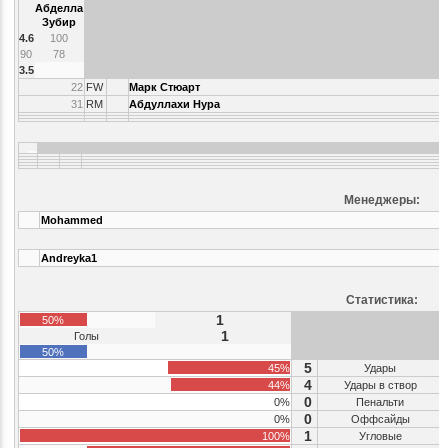
Абделла
Зубир
4.6
100
90
78
3.5
22
FW
Марк Стюарт
31
RM
Абдуллахи Нура
Менеджеры:
Mohammed
Andreyka1
Статистика:
1
50%
1
Голы
50%
5
45%
Удары
4
44%
Удары в створ
0
0%
Пенальти
0
0%
Оффсайды
1
100%
Угловые