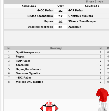
Итоги 7 тура
Команда 1
Счет
Команда 2
ФЮС Рабат
ФАР Рабат
1:2
Видад Касабланка
Олимпик Хурибга
2:2
Раджа
Жёнесс Эль-Мазира
1:1
Эраб Контракторс
Хассания
3:1
№
Команда
И
В
1
Эраб Контракторс
7
6
2
Раджа
7
4
3
ФАР Рабат
7
4
4
Хассания
7
3
5
Видад Касабланка
7
2
6
Олимпик Хурибга
7
2
7
ФЮС Рабат
7
2
8
Жёнесс Эль-Мазира
7
0