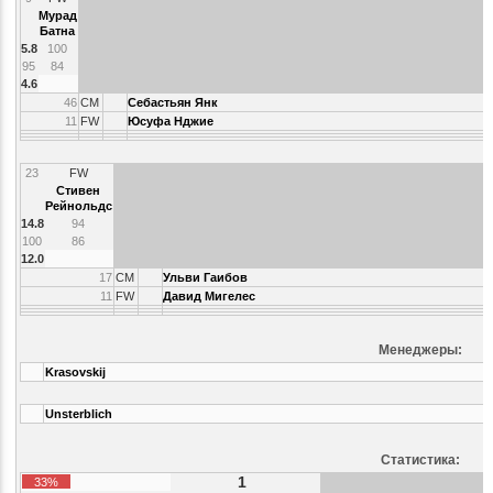
Мурад
Батна
5.8
100
95
84
4.6
46
CM
Себастьян Янк
11
FW
Юсуфа Нджие
23
FW
Стивен
Рейнольдс
14.8
94
100
86
12.0
17
CM
Ульви Гаибов
11
FW
Давид Мигелес
Менеджеры:
Krasovskij
Unsterblich
Статистика:
1
33%