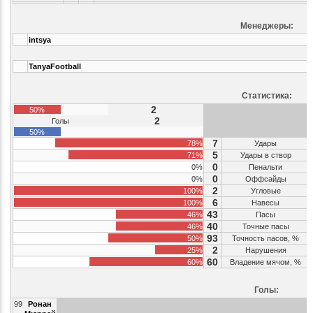
Менеджеры:
intsya
TanyaFootball
Статистика:
2
50%
2
Голы
50%
7
78%
Удары
5
71%
Удары в створ
0
0%
Пенальти
0
0%
Оффсайды
2
100%
Угловые
6
100%
Навесы
43
46%
Пасы
40
46%
Точные пасы
93
50%
Точность пасов, %
2
25%
Нарушения
60
60%
Владение мячом, %
Голы:
99
Ронан