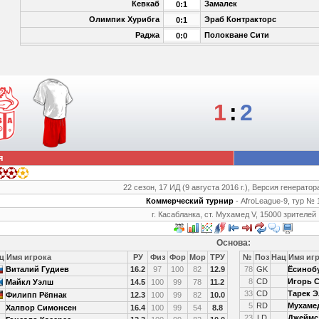
Кевкаб
Замалек
0:1
Олимпик Хурибга
Эраб Контракторс
0:1
Раджа
Полокване Сити
0:0
1
:
2
я
22 сезон, 17 ИД (9 августа 2016 г.), Версия генератора
Коммерческий турнир
- AfroLeague-9, тур № 
г. Касабланка, ст. Мухамед V, 15000 зрителей
Основа:
ц
Имя игрока
РУ
Физ
Фор
Мор
ТРУ
№
Поз
Нац
Имя иг
Виталий Гудиев
16.2
97
100
82
12.9
78
GK
Ёсиноб
8
CD
Игорь 
Майкл Уэлш
14.5
100
99
78
11.2
33
CD
Тарек 
Филипп Рёпнак
12.3
100
99
82
10.0
5
RD
Мухаме
Халвор Симонсен
16.4
100
99
54
8.8
23
LD
Джеймс