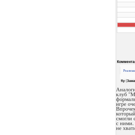
Коммента
Реализа
(
fly
Зама
Аналоги
клуб "М
формаль
игре оч
Впрочем
который
смогли 
с ними.
не хват