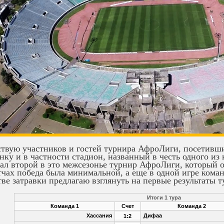
твую участников и гостей турнира АфроЛиги, посетивш
нку и в частности стадион, названный в честь одного и
ал второй в это межсезонье турнир АфроЛиги, который о
тчах победа была минимальной, а еще в одной игре кома
тве затравки предлагаю взглянуть на первые результаты т
Итоги 1 тура
Команда 1
Счет
Команда 2
Хассания
Дифаа
1:2