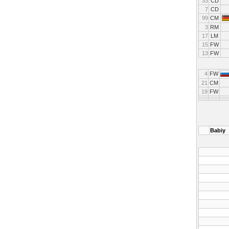
33
CD
7
CD
99
CM
3
RM
17
LM
15
FW
13
FW
4
FW
21
CM
19
FW
Babiy