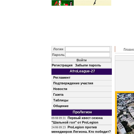
Логин
Главн
Пароль
Регистрация
Забыли пароль
AfroLeague-27
Регламент
Подтверждение участия
Новости
Газета
Таблицы
Общение
ПроЛегион
Первый квест сезона
09/08 09:31
"Шальной гол" от ProLegion
ProLegion против
24/06 09:23
менеджеров Легиона. Кто победит?