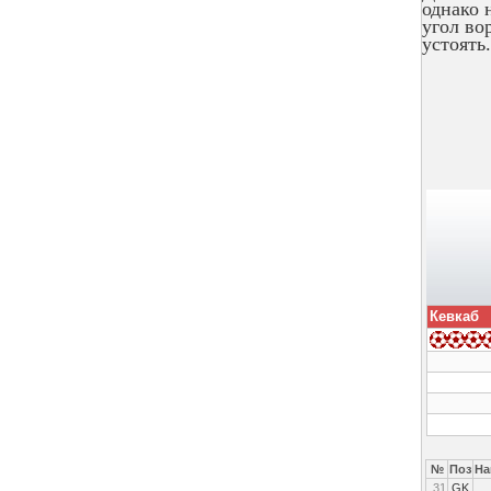
однако 
угол во
устоять.
Кевкаб
№
Поз
На
31
GK