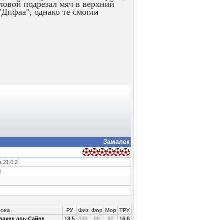
оловой подрезал мяч в верхний
"Дифаа", однако те смогли
Замалек
 21.0.2
1
рока
РУ
Физ
Фор
Мор
ТРУ
вахед аль-Сайед
18.5
100
99
92
16.8