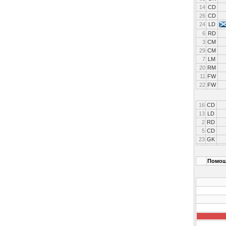
14
CD
26
CD
24
LD
6
RD
3
CM
29
CM
7
LM
20
RM
11
FW
22
FW
16
CD
13
LD
2
RD
5
CD
23
GK
Помощ