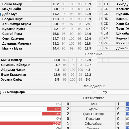
Вейко Кахар
15.2
98
100
93
13.9
18
LD
Ахмед 
Мехди Зайя
7.0
98
100
89
6.1
4
CD
Клемен
Дейл Мур
14.2
100
98
93
12.9
15
CD
Нур ал
17
RD
Камиль
Богдан Онут
12.3
96
99
93
10.9
5
CD
Хани С
Аль-Махди Акрам
3.0
98
97
100
2.9
8
CM
Трент У
Бубакар Куяте
4.2
95
100
93
3.7
7
LM
Шикаба
Сергей Рева
15.8
96
99
99
14.9
20
RM
Редуан
Олег Слаутин
14.7
86
100
95
12.0
11
FW
Юссеф 
Доминик Малонга
13.2
94
100
95
11.8
95
FW
Дэмиен
Маттиа Музи
14.4
95
99
95
12.9
Запасные:
Миша Венгер
14.0
96
99
97
12.9
Симоне Лойодиче
11.7
98
100
93
10.7
Абдулад Чахси
4.8
89
100
100
4.3
Вели Кызылкая
13.0
96
99
99
12.2
Уссама Сафа
5.5
96
100
95
5.0
Менеджеры:
ник менеджера
fly
Статистика:
0
1
0%
Голы
1
2
9
18%
Удары
8
2
6
25%
Удары в створ
7
0
0
0%
Пенальти
0
1
0
100%
Оффсайды
0
0
1
0%
Угловые
1