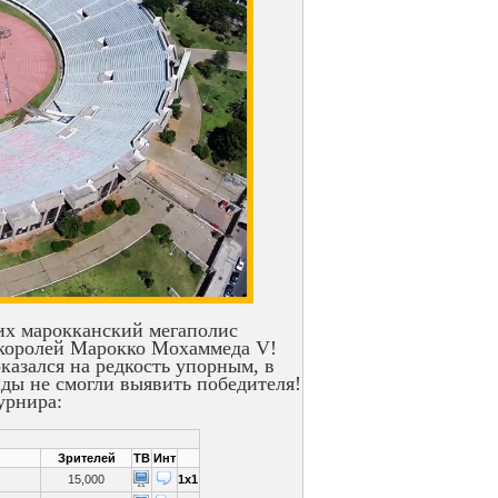
их марокканский мегаполис
з королей Марокко Мохаммеда V!
казался на редкость упорным, в
нды не смогли выявить победителя!
урнира:
Зрителей
ТВ
Инт
15,000
1x1