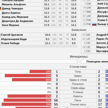
Гонсало Касерес
12.3
100
99
82
10.0
7
CM
Аюб Ск
Мишель Альфонс
15.1
100
99
82
12.3
79
CM
Даниэл
Давид Чаморро
13.8
100
99
80
10.9
27
RM
Юссуф 
Диего Кампос
13.1
100
99
80
10.4
92
LM
Джерар
Ахмед аль-Мерхани
16.3
100
99
80
12.9
12
FW
Усама 
Джанлука Де Анджелис
15.2
98
100
78
11.6
29
FW
Хызыр 
Хосе Морено
17.9
100
99
78
14.1
Запасные:
Сергей Цыганов
16.6
100
99
78
12.8
83
GK
Андрей 
81
LD
Парис П
Абделькарим Бади
8.2
100
99
78
6.3
9
CD
Ангело 
Гетане Кебеде
12.1
100
100
82
9.9
28
LD
Маркус 
2
CD
Мустафа
Менеджеры:
Помощник мене
Статистика:
1
2
33%
Голы
6
5
2
71%
Удары
2
3
2
60%
Удары в створ
4
0
0
0%
Пенальти
0
0
0
0%
Оффсайды
0
0
0
0%
Угловые
0
2
1
67%
Навесы
3
58
22
73%
Пасы
2
55
17
76%
Точные пасы
2