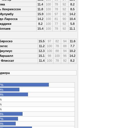
ума
11.4
100
78
92
8.2
ь Хенрикссон
11.8
100
78
92
8.5
Мулумбу
15.9
100
97
92
14.2
до Ларосса
14.2
100
81
90
10.4
Сиддики
8.2
100
77
92
5.8
Аппаев
15.4
100
78
92
11.1
Бяроско
15.5
97
82
94
11.6
енгес
11.2
100
78
88
7.7
Джулиус
12.3
100
88
94
10.2
Маршалл
15.1
98
100
96
14.2
 Флиссат
11.4
100
78
92
8.2
джера
7%
9%
0%
%
%
%
3%
7%
4%