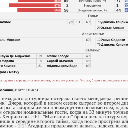
95
77
55%
Точность пасов, %
4
2
1
67%
Нарушения
3
56
44
56%
Владение мячом, %
4
Голы:
Кампос
ДУ
1:1
60'
79
Даниэль Хенрик
29
Хызыр Аппаев
Ассистенты:
аль-Мерхани
60'
12
Усама Сиддики
79
Даниэль Хенрик
Замены:
нлука Де Анджелис
19
Гетане Кебеде
46'
е Морено
4
Сергей Цыганов
46'
го Кампос
21
Абделькарим Бади
80'
рии к матчу
ли лучше в игре против автосостава, но все же уступили. Что же, будем в последующих мат
),
ассания
09.08.2016 17:44:14
 незадолго до турнира потеряла своего менеджера, реши
к" Дчера, который в новом сезоне сыграет во втором ди
 игры: агадирцы имели преимущество по моментам, однако
 открыли номинальные гости, когда на 33 минуте точны
 Хенрикссон - 0:1. "Мятежники" бросились на штурм вор
лишь в середине второго тайма, когда после прострела а
ампос - 1:1! Агадирцы продолжают давить, надеясь выта