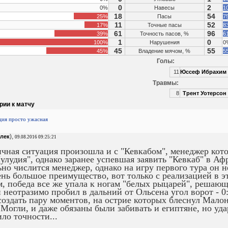
0
2
0%
Навесы
1
18
54
25%
Пасы
7
11
52
17%
Точные пасы
8
61
96
39%
Точность пасов, %
6
1
0
100%
Нарушения
0
45
55
45%
Владение мячом, %
5
Голы:
11
Юссеф Ибрахим
Травмы:
8
Трент Уотерсон
рии к матчу
ция просто ужасная
),
лек
09.08.2016 09:25:21
чная ситуация произошла и с "Кевкабом", менеджер кот
улудия", однако заранее успевшая заявить "Кевкаб" в А
но числится менеджер, однако на игру первого тура он н
ень большое преимущество, вот только с реализацией в э
, победа все же упала к ногам "белых рыцарей", решаю
 неотразимо пробил в дальний от Ольсена угол ворот - 0:
создать пару моментов, на острие которых блеснул Малон
 Могли, и даже обязаны были забивать и египтяне, но у
ило точности...