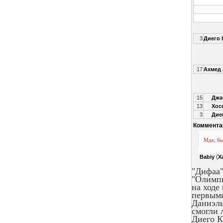
3
Диего 
17
Ахмед 
15
Джа
13
Хос
3
Дие
Коммента
Мде, бы
(
Babiy
Х
"Дифаа"
"Олимпи
на ходе
первыми
Даниэль
смогли 
Диего К