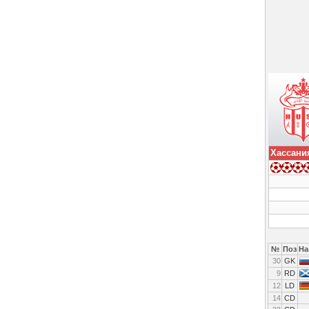
Хассани
№
Поз
На
30
GK
9
RD
12
LD
14
CD