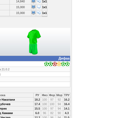
14,840
1x1
15,000
1x1
15,000
1x1
Дифаа
 21.0.2
1
рока
РУ
Физ
Фор
Мор
ТРУ
у Накатани
18.2
100
97
92
16.2
Субочев
17.4
100
100
94
16.4
Элрик
15.5
100
97
94
14.1
д Хамами
6.0
96
82
90
4.3
 Честер
12.2
100
96
94
11.0