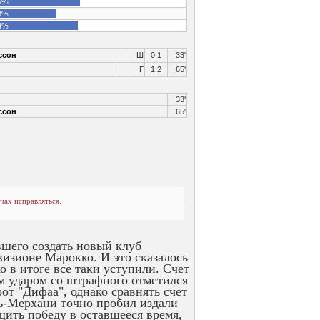
5%
3%
4%
ссон
Ш
0:1
33'
Г
1:2
65'
33'
ссон
65'
чах исправляться.
вшего создать новый клуб
визионе Марокко. И это сказалось
 в итоге все таки уступили. Счет
м ударом со штрафного отметился
от "Дифаа", однако сравнять счет
ль-Мерхани точно пробил издали
щить победу в оставшееся время,