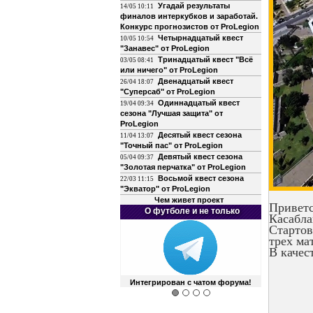
Угадай результаты
14/05 10:11
финалов интеркубков и заработай.
Конкурс прогнозистов от ProLegion
Четырнадцатый квест
10/05 10:54
"Занавес" от ProLegion
Тринадцатый квест "Всё
03/05 08:41
или ничего" от ProLegion
Двенадцатый квест
26/04 18:07
"Суперсаб" от ProLegion
Одиннадцатый квест
19/04 09:34
сезона "Лучшая защита" от
ProLegion
Десятый квест сезона
11/04 13:07
"Точный пас" от ProLegion
Девятый квест сезона
05/04 09:37
"Золотая перчатка" от ProLegion
Восьмой квест сезона
22/03 11:15
"Экватор" от ProLegion
Чем живет проект
Приветс
О футболе и не только
Касабла
Стартов
трех ма
В качес
Интегрирован с чатом форума!