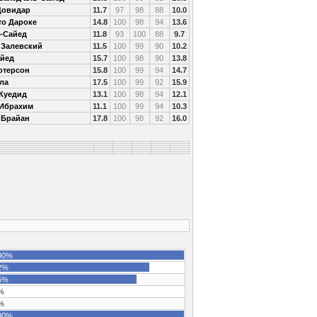
Довидар
11.7
97
98
88
10.0
то Дароке
14.8
100
98
94
13.6
ь-Сайед
11.8
93
100
88
9.7
 Залевский
11.5
100
99
90
10.2
айед
15.7
100
98
90
13.8
отерсон
15.8
100
99
94
14.7
ла
17.5
100
99
92
15.9
 Куедид
13.1
100
98
94
12.1
Ибрахим
11.1
100
99
94
10.3
 Брайан
17.8
100
98
92
16.0
00%
2%
5%
%
%
00%