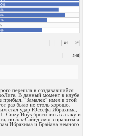
00%
5%
3%
1%
%
5%
0:1
25'
2ИД
орого перешла в создававшийся
фроЛиге. В данный момент в клубе
е прибыл. "Замалек" имел в этой
тот раз было не столь хорошо.
щим стал удар Юссефа Ибрахима,
1. Crazy Boys бросились в атаку и
га, но аль-Сайед смог справиться
дарам Ибрахима и Брайана немного