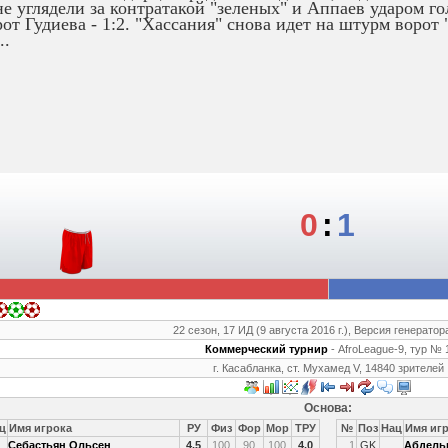
не углядели за контратакой "зеленых" и Аппаев ударом г
рот Гудиева - 1:2. "Хассания" снова идет на штурм ворот 
..
0
:
1
22 сезон, 17 ИД (9 августа 2016 г.), Версия генератора
Коммерческий турнир
- AfroLeague-9, тур № 
г. Касабланка, ст. Мухамед V, 14840 зрителей
Основа:
ц
Имя игрока
РУ
Физ
Фор
Мор
ТРУ
№
Поз
Нац
Имя иг
Себастьян Ольсен
4.5
100
90
100
4.0
1
GK
Абдель