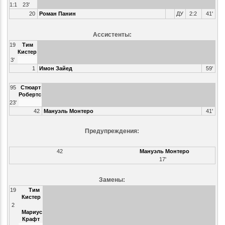
1:1
23'
20
Роман Панин
ДУ
2:2
41'
Ассистенты:
19
Тим
Кистер
3'
1
Имон Зайед
59'
95
Стюарт
Робертс
23'
42
Мануэль Монтеро
41'
Предупреждения:
42
Мануэль Монтеро
17'
Замены:
19
Тим
Кистер
2
Мариус
Крафт