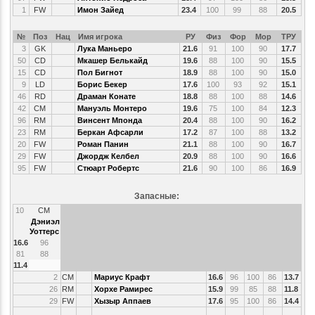
1
FW
Имон Зайед
23.4
100
99
88
20.5
№
Поз
Нац
Имя игрока
РУ
Физ
Фор
Мор
ТРУ
3
GK
Лука Маньеро
21.6
91
100
90
17.7
50
CD
Мкашер Белькайд
19.6
88
100
90
15.5
15
CD
Пол Бигнот
18.9
88
100
90
15.0
9
LD
Борис Бекер
17.6
100
93
92
15.1
46
RD
Драман Конате
18.8
88
100
88
14.6
42
CM
Мануэль Монтеро
19.6
75
100
84
12.3
96
RM
Винсент Мпонда
20.4
88
100
90
16.2
23
RM
Беркан Афсарли
17.2
87
100
88
13.2
20
FW
Роман Панин
21.1
88
100
90
16.7
29
FW
Джордж Келбел
20.9
88
100
90
16.6
95
FW
Стюарт Робертс
21.6
90
100
86
16.9
Запасные:
10
CM
Дэниэл
Уоттерс
16.6
96
81
88
11.4
2
CM
Мариус Крафт
16.6
96
100
86
13.7
26
RM
Хорхе Рамирес
15.9
99
85
88
11.8
29
FW
Хызыр Аппаев
17.6
95
100
86
14.4