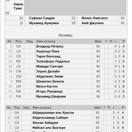
Хамза
Туми
91'
22
Суфиан Саадан
21
Яннис Ламгахез
91'
11
Мухамед Армумен
25
Аюб Джуляль
91'
Основа:
№
Поз
Нац
Имя игрока
Мин
Г
П
+
-
Р
9
GK
Владица Петреш
93
4
1
4
22
LD
Лоренцо Пике
94
3
2
3
24
CD
Тарек Бенсаид
94
1
0
4
26
RD
Телесфоро Падилья
47
7
1
5
42
LD
Мамади Сангаре
94
8
1
5
39
CM
Элрио Делайн
46
5
2
5
2
CM
Абделазиз Эмам
93
5
3
4
4
RM
Шимелис Бекеле
93
3
2
4
33
LM
Матье Кастен
93
8
1
6
41
FW
Игорь Рукавица
46
3
1
5
10
FW
Мухамед Шаарави
94
6
6
3
№
Поз
Нац
Имя игрока
Мин
Г
П
+
-
Р
1
GK
Абдеррахман аль-Хуасли
93
3
4
4
12
CD
Абдельхамид Сабири
93
3
1
6
17
CD
Хассан Хайдури
93
1
5
3
3
CD
Файсал аль-Бахтауи
93
8
0
8