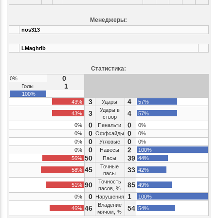
Менеджеры:
nos313
LMaghrib
Статистика:
0
0%
1
Голы
100%
3
4
43%
Удары
57%
Удары в
3
4
43%
57%
створ
0
0
0%
Пенальти
0%
0
0
0%
Оффсайды
0%
0
0
0%
Угловые
0%
0
2
0%
Навесы
100%
50
39
56%
Пасы
44%
Точные
45
33
58%
42%
пасы
Точность
90
85
51%
49%
пасов, %
0
1
0%
Нарушения
100%
Владение
46
54
46%
54%
мячом, %