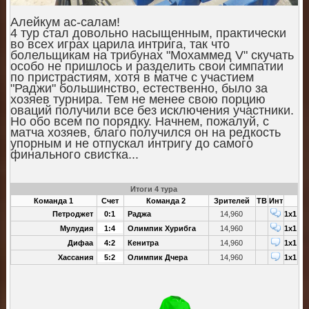
Алейкум ас-салам!
4 тур стал довольно насыщенным, практически
во всех играх царила интрига, так что
болельщикам на трибунах "Мохаммед V" скучать
особо не пришлось и разделить свои симпатии
по пристрастиям, хотя в матче с участием
"Раджи" большинство, естественно, было за
хозяев турнира. Тем не менее свою порцию
оваций получили все без исключения участники.
Но обо всем по порядку. Начнем, пожалуй, с
матча хозяев, благо получился он на редкость
упорным и не отпускал интригу до самого
финального свистка...
Итоги 4 тура
Команда 1
Счет
Команда 2
Зрителей
ТВ
Инт
Петроджет
0:1
Раджа
14,960
1x1
Мулудия
1:4
Олимпик Хурибга
14,960
1x1
Дифаа
4:2
Кенитра
14,960
1x1
Хассания
5:2
Олимпик Дчера
14,960
1x1