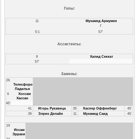
Голы:
11
Мухамед Армумен
Г
0:1
57'
Ассистенты:
8
Халид Секкат
57'
Замены:
26
Телесфоро
Падилья
6
Хоссам
Хассан
45'
41
Игорь Рукавица
35
Каспер Оффенберг
45'
39
Элрио Делайн
11
Мухамед Саид
45'
19
Иссам
Эрраки
24