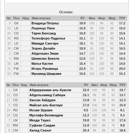
Основа:
№
Поз
Нац
Имя игрока
РУ
Физ
Фор
Мор
ТРУ
9
GK
Владица Петреш
18.9
100
99
92
17.2
22
LD
Лоренцо Пике
15.9
96
100
98
15.0
24
CD
Тарек Бенсаид
16.8
100
99
94
15.6
26
RD
Телесфоро Падилья
15.1
95
100
98
14.1
42
LD
Мамади Сангаре
18.1
95
100
82
14.1
39
CM
Элрио Делайн
18.9
91
100
96
16.5
2
CM
Абделазиз Эмам
14.7
100
100
98
14.4
4
RM
Шимелис Бекеле
12.6
100
97
86
10.5
33
LM
Матье Кастен
15.4
93
100
98
14.0
41
FW
Игорь Рукавица
22.8
91
100
96
20.0
10
FW
Мухамед Шаарави
15.6
100
100
98
15.3
№
Поз
Нац
Имя игрока
РУ
Физ
Фор
Мор
ТРУ
1
GK
Абдеррахман аль-Хуасли
22.0
100
99
90
19.7
12
CD
Абдельхамид Сабири
15.1
99
99
92
13.7
17
CD
Хассан Хайдури
13.8
99
99
90
12.3
3
CD
Файсал аль-Бахтауи
17.0
100
99
94
15.9
19
RD
Иссам Эрраки
9.5
100
100
84
8.1
18
CD
Мустафа Белмкадем
12.2
100
98
76
9.3
7
LM
Мехди Тауил
19.8
99
99
90
17.6
22
RM
Суфиан Саадан
12.8
100
98
76
9.8
8
CM
Халид Секкат
20.4
99
99
92
18.6