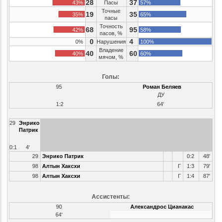
28
37
43%
Пасы
57%
Точные
19
35
35%
65%
пасы
Точность
68
95
42%
58%
пасов, %
0
4
0%
Нарушения
100%
Владение
40
60
40%
60%
мячом, %
Голы:
95
Роман Беляев
ДУ
1:2
64'
29
Энрико
Патрик
0:1
4'
29
Энрико Патрик
0:2
48'
98
Алтын Хаксхи
Г
1:3
79'
98
Алтын Хаксхи
Г
1:4
87'
Ассистенты:
90
Александрос Цианакас
64'