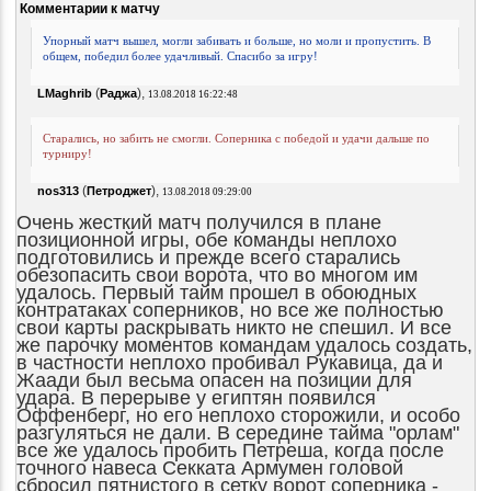
Комментарии к матчу
Упорный матч вышел, могли забивать и больше, но моли и пропустить. В
общем, победил более удачливый. Спасибо за игру!
(
),
LMaghrib
Раджа
13.08.2018 16:22:48
Старались, но забить не смогли. Соперника с победой и удачи дальше по
турниру!
(
),
nos313
Петроджет
13.08.2018 09:29:00
Очень жесткий матч получился в плане
позиционной игры, обе команды неплохо
подготовились и прежде всего старались
обезопасить свои ворота, что во многом им
удалось. Первый тайм прошел в обоюдных
контратаках соперников, но все же полностью
свои карты раскрывать никто не спешил. И все
же парочку моментов командам удалось создать,
в частности неплохо пробивал Рукавица, да и
Жаади был весьма опасен на позиции для
удара. В перерыве у египтян появился
Оффенберг, но его неплохо сторожили, и особо
разгуляться не дали. В середине тайма "орлам"
все же удалось пробить Петреша, когда после
точного навеса Секката Армумен головой
сбросил пятнистого в сетку ворот соперника -