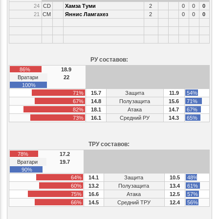
24
CD
Хамза Туми
2
0
0
0
21
CM
Яннис Ламгахез
2
0
0
0
РУ составов:
86%
18.9
Вратари
22
100%
71%
15.7
Защита
11.9
54%
67%
14.8
Полузащита
15.6
71%
82%
18.1
Атака
14.7
67%
73%
16.1
Средний РУ
14.3
65%
ТРУ составов:
78%
17.2
Вратари
19.7
90%
64%
14.1
Защита
10.5
48%
60%
13.2
Полузащита
13.4
61%
75%
16.6
Атака
12.5
57%
66%
14.5
Средний ТРУ
12.4
56%