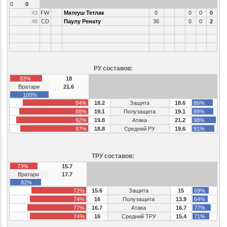
0
0
43
FW
Матеуш Тетлак
0
0
0
0
48
CD
Паулу Ренату
36
0
0
2
РУ составов:
83%
18
Вратари
21.6
100%
84%
18.2
Защита
18.6
86%
88%
19.1
Полузащита
19.1
88%
92%
19.8
Атака
21.2
98%
87%
18.8
Средний РУ
19.6
91%
ТРУ составов:
73%
15.7
Вратари
17.7
82%
72%
15.6
Защита
15
69%
74%
16
Полузащита
13.9
64%
77%
16.7
Атака
16.7
77%
74%
16
Средний ТРУ
15.4
71%