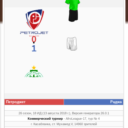
0
:
1
Петроджет
Раджа
26 сезон, 18 ИД (13 августа 2018 г.), Версия генератора 26.0.1
Коммерческий турнир
- AfroLeague-17, тур № 4
г. Касабланка, ст. Мухамед V, 14960 зрителей