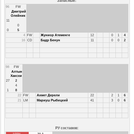
Запасные:
96
FW
Дмитрий
Олейник
11
0
0
5
4
FW
Жуниор Атеменге
12
0
1
4
16
CD
Бадр Бенун
11
0
0
2
98
FW
Алтын
Хаксхи
27
2
4
1
8
22
FW
Ахмет Дерели
22
2
1
6
21
LM
Мариуш Рыбицкий
41
3
0
6
РУ составов:
100%
21.1