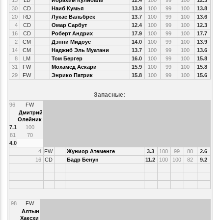
30
CD
Наиб Кумья
13.9
100
99
100
13.8
20
RD
Лукас Вальбрек
13.7
100
99
100
13.6
4
CD
Омар Сарбут
12.4
100
99
100
12.3
16
CD
Роберт Андрих
17.9
100
99
100
17.7
2
CM
Дэнни Мидоус
14.0
100
99
100
13.9
14
CM
Наджиб Эль Муатани
13.7
100
99
100
13.6
8
LM
Том Бергер
16.0
100
99
100
15.8
31
FW
Мохамед Аскари
15.9
100
99
100
15.8
29
FW
Энрико Патрик
15.8
100
99
100
15.6
Запасные:
96
FW
Дмитрий
Олейник
7.1
100
81
70
4.0
4
FW
Жуниор Атеменге
3.3
100
99
80
2.6
16
CD
Бадр Бенун
11.2
100
100
82
9.2
98
FW
Алтын
Хаксхи