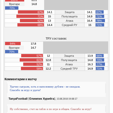
Вратари
14.8
70%
67%
14.1
Защита
14.1
67%
71%
15
Полузащита
14.9
71%
62%
13
Атака
16.4
78%
68%
14.4
Средний РУ
15
71%
ТРУ составов:
84%
17.8
Вратари
14.7
70%
57%
12
Защита
13.9
66%
61%
12.8
Полузащита
14.8
70%
52%
11
Атака
16.3
77%
58%
12.2
Средний ТРУ
14.9
71%
Комментарии к матчу
Удачно сыграли, хоть и наполовину дублем - не ожидала.
Спасибо за игру и удачи!
(
),
TanyaFootball
Олимпик Хурибга
13.08.2018 19:08:57
Ну собственно, счет на табло и по игре в общем. Спасибо за игру!