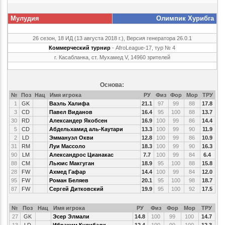
Мулудия
Олимпик Хурибга
26 сезон, 18 ИД (13 августа 2018 г.), Версия генератора 26.0.1
Коммерческий турнир
- AfroLeague-17, тур № 4
г. Касабланка, ст. Мухамед V, 14960 зрителей
Основа:
№
Поз
Нац
Имя игрока
РУ
Физ
Фор
Мор
ТРУ
1
GK
Ваэль Халифа
21.1
97
99
88
17.8
3
CD
Павел Виданов
16.4
95
100
88
13.7
30
RD
Александер Якобсен
16.9
100
99
86
14.4
5
CD
Абдельхамид аль-Каутари
13.3
100
99
90
11.9
2
LD
Эммануэл Окви
12.8
100
99
86
10.9
31
RM
Луи Массоло
18.3
100
99
90
16.3
90
LM
Александрос Цианакас
7.7
100
99
84
6.4
88
CM
Льюис Макгуган
18.9
95
100
88
15.8
28
FW
Ахмед Гафар
14.4
100
99
84
12.0
95
FW
Роман Беляев
20.1
95
100
98
18.7
87
FW
Сергей Дитковский
19.9
95
100
92
17.5
№
Поз
Нац
Имя игрока
РУ
Физ
Фор
Мор
ТРУ
27
GK
Эсер Элмали
14.8
100
99
100
14.7
13
LD
Ибрахим Кулибали
12.4
100
99
100
12.3