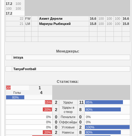
17.2
100
100
100
17.2
22
FW
Ахмет Дерели
16.6
100
100
100
16.6
21
LM
Мариуш Рыбицкий
15.8
100
100
100
15.8
Менеджеры:
intsya
TanyaFootball
Статистика:
1
20%
4
Голы
80%
2
11
15%
Удары
85%
Удары в
2
8
20%
80%
створ
0
0
0%
Пенальти
0%
0
0
0%
Оффсайды
0%
0
2
0%
Угловые
100%
2
8
20%
Навесы
80%