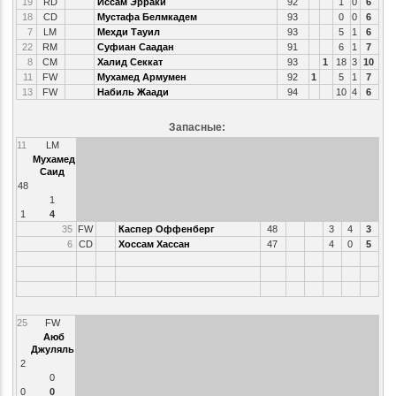
19
RD
Иссам Эрраки
92
1
0
6
18
CD
Мустафа Белмкадем
93
0
0
6
7
LM
Мехди Тауил
93
5
1
6
22
RM
Суфиан Саадан
91
6
1
7
8
CM
Халид Секкат
93
1
18
3
10
11
FW
Мухамед Армумен
92
1
5
1
7
13
FW
Набиль Жаади
94
10
4
6
Запасные:
11
LM
Мухамед
Саид
48
1
1
4
35
FW
Каспер Оффенберг
48
3
4
3
6
CD
Хоссам Хассан
47
4
0
5
25
FW
Аюб
Джуляль
2
0
0
0