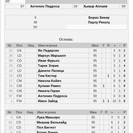
56'
97
Антонио Педроса
29
Хызыр Аппаев
56'
9
Борис Бекер
48
Паулу Ренату
56'
Основа:
№
Поз
Нац
Имя игрока
Мин
Г
П
+
-
Р
20
GK
Ян Педерсен
95
4
6
2
28
LD
Маркус Маршалл
95
0
1
3
98
CD
Иван Фурьос
95
2
1
4
33
CD
Тарек Элрик
95
3
1
4
18
LD
Данило Пилица
95
3
1
4
19
CD
Тим Кистер
58
1
6
1
8
17
CM
Никола Койич
95
9
8
4
16
CM
Хулиан Рамос
95
1
6
1
8
99
CM
Никита Герин
95
7
1
7
97
FW
Антонио Педроса
58
0
0
6
1
FW
Имон Зайед
95
1
1
10
5
8
№
Поз
Нац
Имя игрока
Мин
Г
П
+
-
Р
3
GK
Лука Маньеро
95
3
0
2
50
CD
Мкашер Белькайд
95
6
2
2
15
CD
Пол Бигнот
94
6
1
2
9
LD
Борис Бекер
58
0
1
2