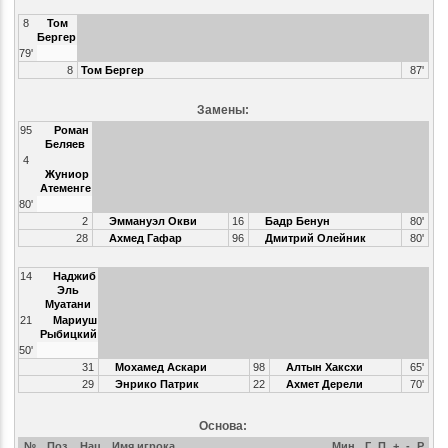
8
Том
Бергер
79'
8
Том Бергер
87'
Замены:
95
Роман
Беляев
4
Жуниор
Атеменге
80'
2
Эммануэл Окви
16
Бадр Бенун
80'
28
Ахмед Гафар
96
Дмитрий Олейник
80'
14
Наджиб
Эль
Муатани
21
Мариуш
Рыбицкий
50'
31
Мохамед Аскари
98
Алтын Хаксхи
65'
29
Энрико Патрик
22
Ахмет Дерели
70'
Основа:
№
Поз
Нац
Имя игрока
Мин
Г
П
+
-
Р