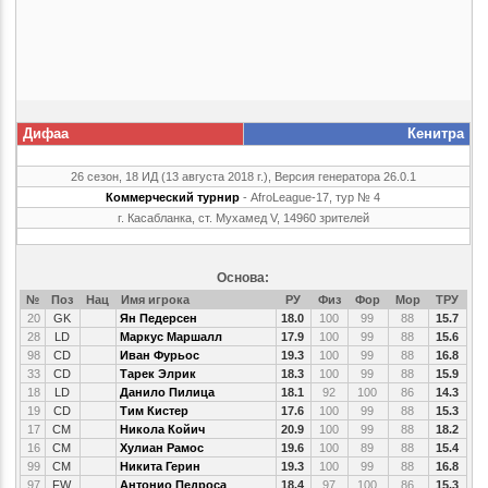
Дифаа
Кенитра
26 сезон, 18 ИД (13 августа 2018 г.), Версия генератора 26.0.1
Коммерческий турнир
- AfroLeague-17, тур № 4
г. Касабланка, ст. Мухамед V, 14960 зрителей
Основа:
№
Поз
Нац
Имя игрока
РУ
Физ
Фор
Мор
ТРУ
20
GK
Ян Педерсен
18.0
100
99
88
15.7
28
LD
Маркус Маршалл
17.9
100
99
88
15.6
98
CD
Иван Фурьос
19.3
100
99
88
16.8
33
CD
Тарек Элрик
18.3
100
99
88
15.9
18
LD
Данило Пилица
18.1
92
100
86
14.3
19
CD
Тим Кистер
17.6
100
99
88
15.3
17
CM
Никола Койич
20.9
100
99
88
18.2
16
CM
Хулиан Рамос
19.6
100
89
88
15.4
99
CM
Никита Герин
19.3
100
99
88
16.8
97
FW
Антонио Педроса
18.4
97
100
86
15.3