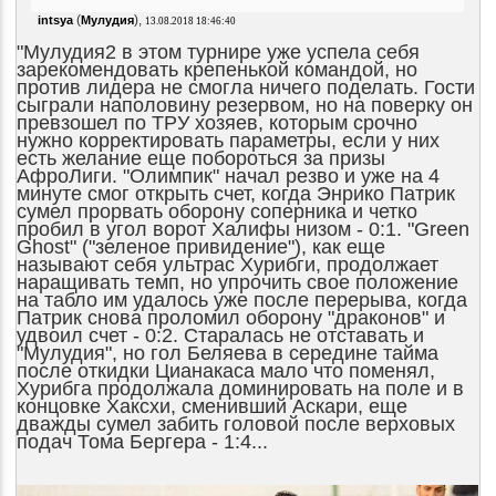
(
),
intsya
Мулудия
13.08.2018 18:46:40
"Мулудия2 в этом турнире уже успела себя
зарекомендовать крепенькой командой, но
против лидера не смогла ничего поделать. Гости
сыграли наполовину резервом, но на поверку он
превзошел по ТРУ хозяев, которым срочно
нужно корректировать параметры, если у них
есть желание еще побороться за призы
АфроЛиги. "Олимпик" начал резво и уже на 4
минуте смог открыть счет, когда Энрико Патрик
сумел прорвать оборону соперника и четко
пробил в угол ворот Халифы низом - 0:1. "Green
Ghost" ("зеленое привидение"), как еще
называют себя ультрас Хурибги, продолжает
наращивать темп, но упрочить свое положение
на табло им удалось уже после перерыва, когда
Патрик снова проломил оборону "драконов" и
удвоил счет - 0:2. Старалась не отставать и
"Мулудия", но гол Беляева в середине тайма
после откидки Цианакаса мало что поменял,
Хурибга продолжала доминировать на поле и в
концовке Хаксхи, сменивший Аскари, еще
дважды сумел забить головой после верховых
подач Тома Бергера - 1:4...