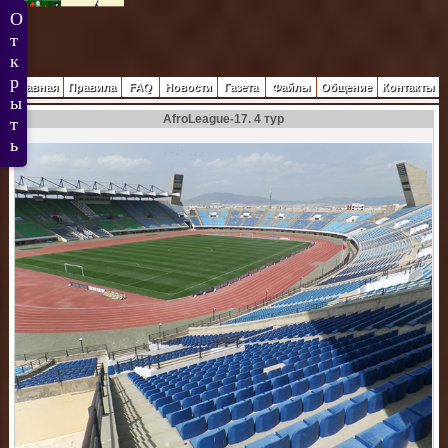
Главная
Правила
FAQ
Новости
Газета
Файлы
Общение
Контакты
AfroLeague-17. 4 тур