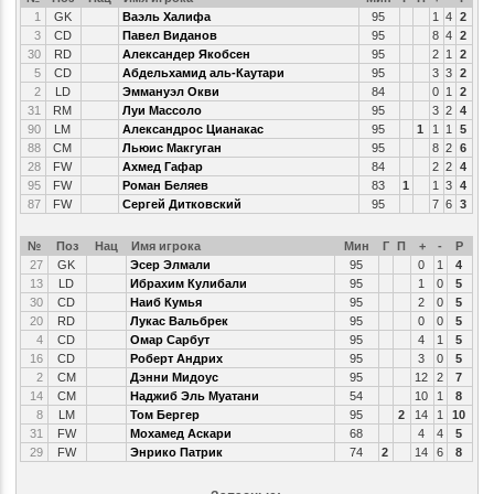
1
GK
Ваэль Халифа
95
1
4
2
3
CD
Павел Виданов
95
8
4
2
30
RD
Александер Якобсен
95
2
1
2
5
CD
Абдельхамид аль-Каутари
95
3
3
2
2
LD
Эммануэл Окви
84
0
1
2
31
RM
Луи Массоло
95
3
2
4
90
LM
Александрос Цианакас
95
1
1
1
5
88
CM
Льюис Макгуган
95
8
2
6
28
FW
Ахмед Гафар
84
2
2
4
95
FW
Роман Беляев
83
1
1
3
4
87
FW
Сергей Дитковский
95
7
6
3
№
Поз
Нац
Имя игрока
Мин
Г
П
+
-
Р
27
GK
Эсер Элмали
95
0
1
4
13
LD
Ибрахим Кулибали
95
1
0
5
30
CD
Наиб Кумья
95
2
0
5
20
RD
Лукас Вальбрек
95
0
0
5
4
CD
Омар Сарбут
95
4
1
5
16
CD
Роберт Андрих
95
3
0
5
2
CM
Дэнни Мидоус
95
12
2
7
14
CM
Наджиб Эль Муатани
54
10
1
8
8
LM
Том Бергер
95
2
14
1
10
31
FW
Мохамед Аскари
68
4
4
5
29
FW
Энрико Патрик
74
2
14
6
8