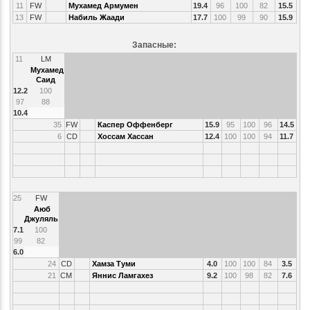
11
FW
Мухамед Армумен
19.4
96
100
82
15.5
13
FW
Набиль Жаади
17.7
100
99
90
15.9
Запасные:
11
LM
Мухамед
Саид
12.2
100
97
88
10.4
35
FW
Каспер Оффенберг
15.9
95
100
96
14.5
6
CD
Хоссам Хассан
12.4
100
100
94
11.7
25
FW
Аюб
Джуляль
7.1
100
99
82
6.0
24
CD
Хамза Туми
4.0
100
100
84
3.5
21
CM
Яннис Ламгахез
9.2
100
98
82
7.6