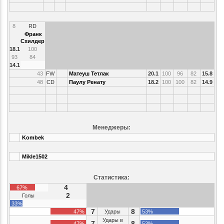
8
RD
Франк
Схилдер
18.1
100
93
84
14.1
43
FW
Матеуш Тетлак
20.1
100
96
82
15.8
48
CD
Паулу Ренату
18.2
100
100
82
14.9
Менеджеры:
Kombek
Mikle1502
Статистика:
4
67%
2
Голы
33%
7
8
47%
Удары
53%
Удары в
7
8
47%
53%