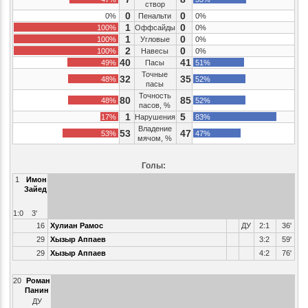
створ
0
0
0%
Пенальти
0%
1
0
100%
Оффсайды
0%
1
0
100%
Угловые
0%
2
0
100%
Навесы
0%
40
41
49%
Пасы
51%
Точные
32
35
48%
52%
пасы
Точность
80
85
48%
52%
пасов, %
1
5
17%
Нарушения
83%
Владение
53
47
53%
47%
мячом, %
Голы:
1
Имон
Зайед
1:0
3'
16
Хулиан Рамос
ДУ
2:1
36'
29
Хызыр Аппаев
3:2
59'
29
Хызыр Аппаев
4:2
76'
20
Роман
Панин
ДУ