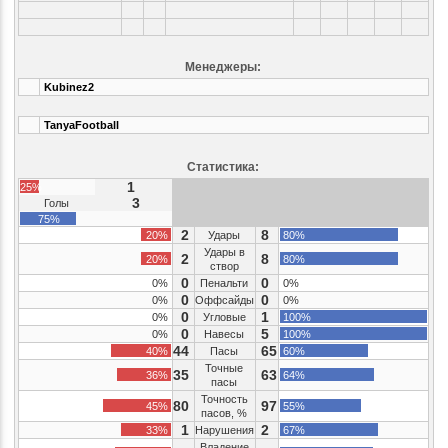
Менеджеры:
Kubinez2
TanyaFootball
Статистика:
1
25%
3
Голы
75%
2
8
20%
Удары
80%
Удары в
2
8
20%
80%
створ
0
0
0%
Пенальти
0%
0
0
0%
Оффсайды
0%
0
1
0%
Угловые
100%
0
5
0%
Навесы
100%
44
65
40%
Пасы
60%
Точные
35
63
36%
64%
пасы
Точность
80
97
45%
55%
пасов, %
1
2
33%
Нарушения
67%
Владение