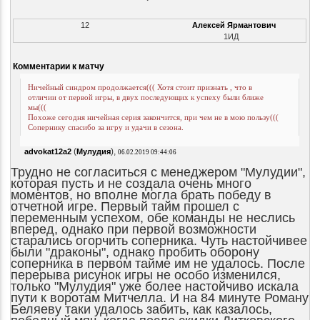
12
Алексей Ярмантович
1ИД
Комментарии к матчу
Ничейный синдром продолжается((( Хотя стоит признать , что в
отличии от первой игры, в двух последующих к успеху были ближе
мы(((
Похоже сегодня ничейная серия закончится, при чем не в мою пользу(((
Сопернику спасибо за игру и удачи в сезона.
(
),
advokat12a2
Мулудия
06.02.2019 09:44:06
Трудно не согласиться с менеджером "Мулудии",
которая пусть и не создала очень много
моментов, но вполне могла брать победу в
отчетной игре. Первый тайм прошел с
переменным успехом, обе команды не неслись
вперед, однако при первой возможности
старались огорчить соперника. Чуть настойчивее
были "драконы", однако пробить оборону
соперника в первом тайме им не удалось. После
перерыва рисунок игры не особо изменился,
только "Мулудия" уже более настойчиво искала
пути к воротам Митчелла. И на 84 минуте Роману
Беляеву таки удалось забить, как казалось,