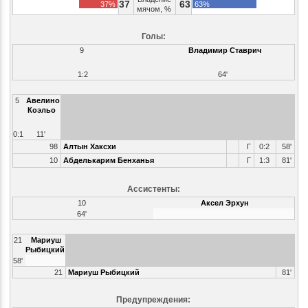
37
63
37%
63%
мячом, %
Голы:
9
Владимир Ставрич
1:2
64'
5
Авелино
Коэльо
0:1
11'
98
Алтын Хаксхи
Г
0:2
58'
10
Абделькарим Бенханья
Г
1:3
81'
Ассистенты:
10
Аксел Эрхун
64'
21
Мариуш
Рыбицкий
58'
21
Мариуш Рыбицкий
81'
Предупреждения: