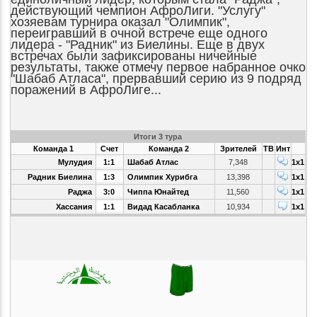
действующий чемпион АфроЛиги. "Услугу"
хозяевам турнира оказал "Олимпик",
переигравший в очной встрече еще одного
лидера - "Радник" из Биелины. Еще в двух
встречах были зафиксированы ничейные
результаты, также отмечу первое набранное очко
"Шабаб Атласа", прервавший серию из 9 подряд
поражений в АфроЛиге...
Итоги 3 тура
Команда 1
Счет
Команда 2
Зрителей
ТВ
Инт
Мулудия
1:1
Шабаб Атлас
7,348
1x1
Радник Биелина
1:3
Олимпик Хурибга
13,398
1x1
Раджа
3:0
Чиппа Юнайтед
11,560
1x1
Хассания
1:1
Видад Касабланка
10,934
1x1