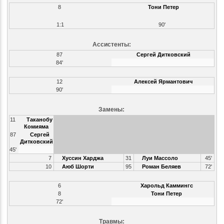
8
Тони Петер
1:1
90'
Ассистенты:
87
Сергей Дитковский
84'
12
Алексей Ярмантович
90'
Замены:
11
Таканобу
Комияма
87
Сергей
Дитковский
45'
7
Хуссин Харджа
31
Луи Массоло
45'
10
Аюб Шорти
95
Роман Беляев
72'
6
Харольд Каммингс
8
Тони Петер
72'
Травмы: