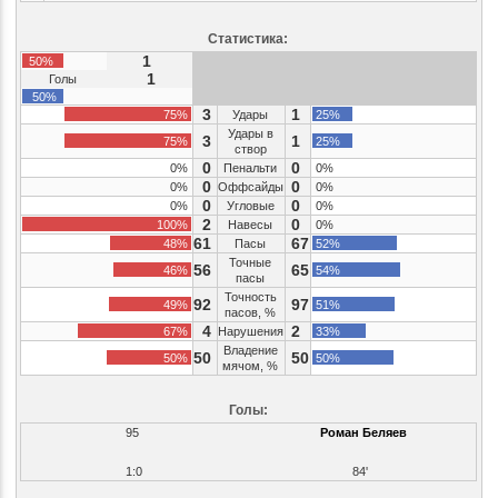
Статистика:
1
50%
1
Голы
50%
3
1
75%
Удары
25%
Удары в
3
1
75%
25%
створ
0
0
0%
Пенальти
0%
0
0
0%
Оффсайды
0%
0
0
0%
Угловые
0%
2
0
100%
Навесы
0%
61
67
48%
Пасы
52%
Точные
56
65
46%
54%
пасы
Точность
92
97
49%
51%
пасов, %
4
2
67%
Нарушения
33%
Владение
50
50
50%
50%
мячом, %
Голы:
95
Роман Беляев
1:0
84'