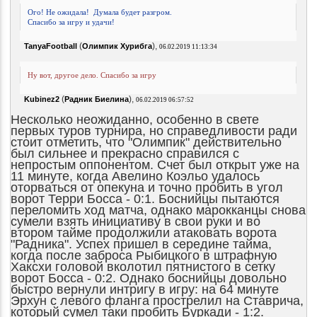
Ого! Не ожидала!
Думала будет разгром.
Спасибо за игру и удачи!
(
),
TanyaFootball
Олимпик Хурибга
06.02.2019 11:13:34
Ну вот, другое дело. Спасибо за игру
(
),
Kubinez2
Радник Биелина
06.02.2019 06:57:52
Несколько неожиданно, особенно в свете
первых туров турнира, но справедливости ради
стоит отметить, что "Олимпик" действительно
был сильнее и прекрасно справился с
непростым оппонентом. Счет был открыт уже на
11 минуте, когда Авелино Коэльо удалось
оторваться от опекуна и точно пробить в угол
ворот Терри Босса - 0:1. Боснийцы пытаются
переломить ход матча, однако марокканцы снова
сумели взять инициативу в свои руки и во
втором тайме продолжили атаковать ворота
"Радника". Успех пришел в середине тайма,
когда после заброса Рыбицкого в штрафную
Хаксхи головой вколотил пятнистого в сетку
ворот Босса - 0:2. Однако боснийцы довольно
быстро вернули интригу в игру: на 64 минуте
Эрхун с левого фланга прострелил на Ставрича,
который сумел таки пробить Буркади - 1:2.