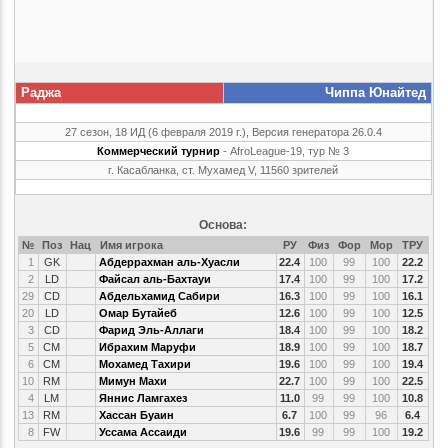
Раджа
Чиппа Юнайтед
27 сезон, 18 ИД (6 февраля 2019 г.), Версия генератора 26.0.4
Коммерческий турнир
- AfroLeague-19, тур № 3
г. Касабланка, ст. Мухамед V, 11560 зрителей
Основа:
№
Поз
Нац
Имя игрока
РУ
Физ
Фор
Мор
ТРУ
1
GK
Абдеррахман аль-Хуасли
22.4
100
99
100
22.2
2
LD
Файсал аль-Бахтауи
17.4
100
99
100
17.2
29
CD
Абдельхамид Сабири
16.3
100
99
100
16.1
20
LD
Омар Бутайеб
12.6
100
99
100
12.5
3
CD
Фарид Эль-Аллаги
18.4
100
99
100
18.2
5
CM
Ибрахим Маруфи
18.9
100
99
100
18.7
6
CM
Мохамед Тахири
19.6
100
99
100
19.4
10
RM
Мимун Махи
22.7
100
99
100
22.5
4
LM
Яннис Ламгахез
11.0
99
99
100
10.8
13
RM
Хассан Буаин
6.7
100
99
96
6.4
8
FW
Уссама Ассаиди
19.6
99
99
100
19.2