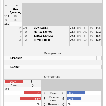
48
FW
Хуан
Дельгадо
19.8
100
93
82
15.1
44
CM
Иву Казака
18.5
100
87
92
14.8
9
FW
Милад Гариби
22.4
100
100
90
20.2
3
FW
Давид Джигла
19.5
100
87
92
15.6
25
FW
Питер Пирсон
19.4
100
93
88
15.9
Менеджеры:
LMaghrib
Dapper
Статистика:
3
100%
0
Голы
0%
7
8
47%
Удары
53%
Удары в
7
5
58%
42%
створ
0
0
0%
Пенальти
0%