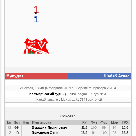
1
:
1
Мулудия
Шабаб Атлас
27 сезон, 18 ИД (6 февраля 2019 г.), Версия генератора 26.0.4
Коммерческий турнир
- AfroLeague-19, тур № 3
г. Касабланка, ст. Мухамед V, 7348 зрителей
Основа:
№
Поз
Нац
Имя игрока
РУ
Физ
Фор
Мор
ТРУ
93
GK
Вукашин Пилипович
11.5
100
99
94
10.8
2
LD
Эммануэл Окви
13.9
94
100
98
12.8