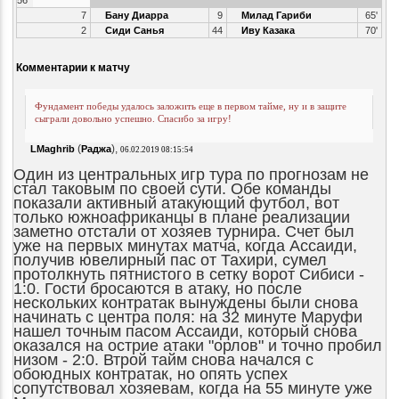
56'
7
Бану Диарра
9
Милад Гариби
65'
2
Сиди Санья
44
Иву Казака
70'
Комментарии к матчу
Фундамент победы удалось заложить еще в первом тайме, ну и в защите
сыграли довольно успешно. Спасибо за игру!
(
),
LMaghrib
Раджа
06.02.2019 08:15:54
Один из центральных игр тура по прогнозам не
стал таковым по своей сути. Обе команды
показали активный атакующий футбол, вот
только южноафриканцы в плане реализации
заметно отстали от хозяев турнира. Счет был
уже на первых минутах матча, когда Ассаиди,
получив ювелирный пас от Тахири, сумел
протолкнуть пятнистого в сетку ворот Сибиси -
1:0. Гости бросаются в атаку, но после
нескольких контратак вынуждены были снова
начинать с центра поля: на 32 минуте Маруфи
нашел точным пасом Ассаиди, который снова
оказался на острие атаки "орлов" и точно пробил
низом - 2:0. Втрой тайм снова начался с
обоюдных контратак, но опять успех
сопутствовал хозяевам, когда на 55 минуте уже