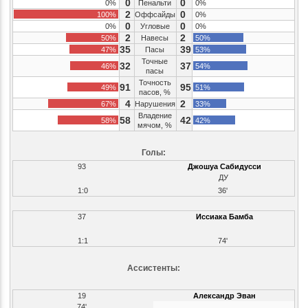
0
0
0%
Пенальти
0%
2
0
100%
Оффсайды
0%
0
0
0%
Угловые
0%
2
2
50%
Навесы
50%
35
39
47%
Пасы
53%
Точные
32
37
46%
54%
пасы
Точность
91
95
49%
51%
пасов, %
4
2
67%
Нарушения
33%
Владение
58
42
58%
42%
мячом, %
Голы:
93
Джошуа Сабидусси
ДУ
1:0
36'
37
Иссиака Бамба
1:1
74'
Ассистенты:
19
Александр Эван
74'