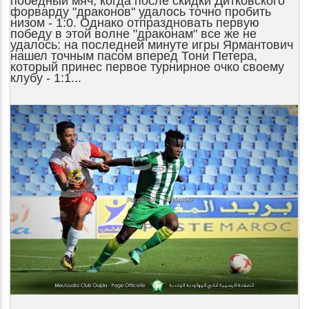
победный мяч, когда после скидки Дитковского
форварду "драконов" удалось точно пробить
низом - 1:0. Однако отпраздновать первую
победу в этой волне "драконам" все же не
удалось: на последней минуте игры Ярмантович
нашел точным пасом вперед Тони Петера,
который принес первое турнирное очко своему
клубу - 1:1...