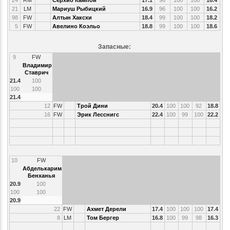
24
RM
Серхио Кампой
17.1
96
100
100
16.4
21
LM
Мариуш Рыбицкий
16.9
96
100
100
16.2
98
FW
Алтын Хаксхи
18.4
99
100
100
18.2
5
FW
Авелино Коэльо
18.8
99
100
100
18.6
Запасные:
9
FW
Владимир
Ставрич
21.4
100
100
100
21.4
12
FW
Трой Дини
20.4
100
100
92
18.8
16
FW
Эрик Лесснигс
22.4
100
99
100
22.2
10
FW
Абделькарим
Бенханья
20.9
100
100
100
20.9
22
FW
Ахмет Дерели
17.4
100
100
100
17.4
8
LM
Том Бергер
16.8
100
99
98
16.3