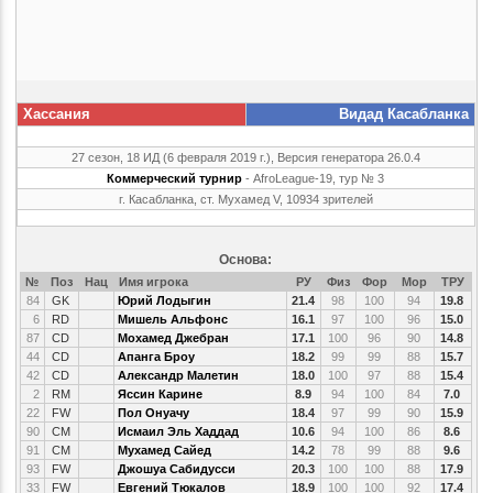
Хассания
Видад Касабланка
27 сезон, 18 ИД (6 февраля 2019 г.), Версия генератора 26.0.4
Коммерческий турнир
- AfroLeague-19, тур № 3
г. Касабланка, ст. Мухамед V, 10934 зрителей
Основа:
№
Поз
Нац
Имя игрока
РУ
Физ
Фор
Мор
ТРУ
84
GK
Юрий Лодыгин
21.4
98
100
94
19.8
6
RD
Мишель Альфонс
16.1
97
100
96
15.0
87
CD
Мохамед Джебран
17.1
100
96
90
14.8
44
CD
Апанга Броу
18.2
99
99
88
15.7
42
CD
Александр Малетин
18.0
100
97
88
15.4
2
RM
Яссин Карине
8.9
94
100
84
7.0
22
FW
Пол Онуачу
18.4
97
99
90
15.9
90
CM
Исмаил Эль Хаддад
10.6
94
100
86
8.6
91
CM
Мухамед Сайед
14.2
78
99
88
9.6
93
FW
Джошуа Сабидусси
20.3
100
100
88
17.9
33
FW
Евгений Тюкалов
18.9
100
100
92
17.4