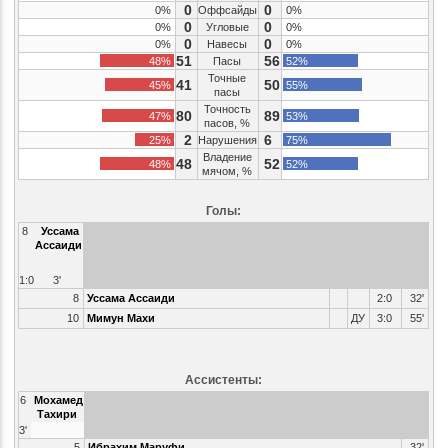
0
0
0%
Оффсайды
0%
0
0
0%
Угловые
0%
0
0
0%
Навесы
0%
51
56
48%
Пасы
52%
Точные
41
50
45%
55%
пасы
Точность
80
89
47%
53%
пасов, %
2
6
25%
Нарушения
75%
Владение
48
52
48%
52%
мячом, %
Голы:
8
Уссама
Ассаиди
1:0
3'
8
Уссама Ассаиди
2:0
32'
10
Мимун Махи
ДУ
3:0
55'
Ассистенты:
6
Мохамед
Тахири
3'
5
Ибрахим Маруфи
32'