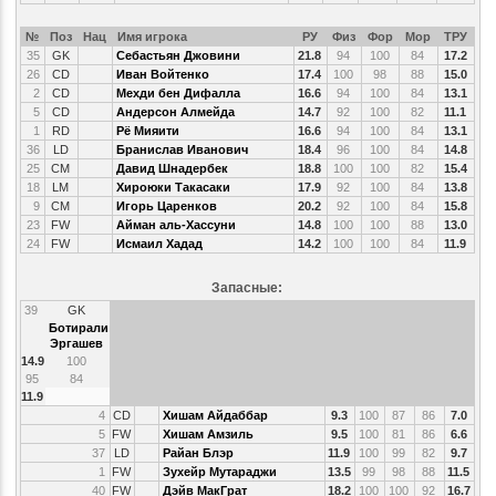
№
Поз
Нац
Имя игрока
РУ
Физ
Фор
Мор
ТРУ
35
GK
Себастьян Джовини
21.8
94
100
84
17.2
26
CD
Иван Войтенко
17.4
100
98
88
15.0
2
CD
Мехди бен Дифалла
16.6
94
100
84
13.1
5
CD
Андерсон Алмейда
14.7
92
100
82
11.1
1
RD
Рё Мияити
16.6
94
100
84
13.1
36
LD
Бранислав Иванович
18.4
96
100
84
14.8
25
CM
Давид Шнадербек
18.8
100
100
82
15.4
18
LM
Хироюки Такасаки
17.9
92
100
84
13.8
9
CM
Игорь Царенков
20.2
92
100
84
15.8
23
FW
Айман аль-Хассуни
14.8
100
100
88
13.0
24
FW
Исмаил Хадад
14.2
100
100
84
11.9
Запасные:
39
GK
Ботирали
Эргашев
14.9
100
95
84
11.9
4
CD
Хишам Айдаббар
9.3
100
87
86
7.0
5
FW
Хишам Амзиль
9.5
100
81
86
6.6
37
LD
Райан Блэр
11.9
100
99
82
9.7
1
FW
Зухейр Мутараджи
13.5
99
98
88
11.5
40
FW
Дэйв МакГрат
18.2
100
100
92
16.7