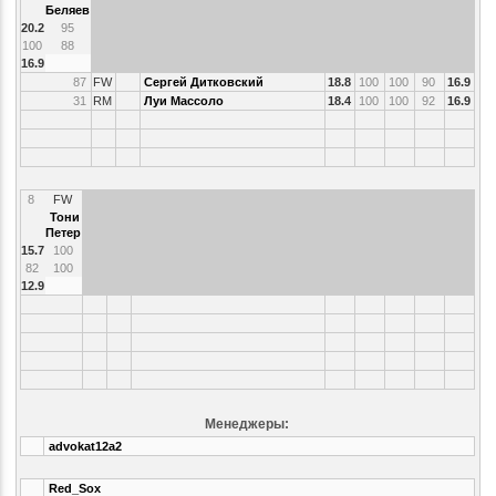
Беляев
20.2
95
100
88
16.9
87
FW
Сергей Дитковский
18.8
100
100
90
16.9
31
RM
Луи Массоло
18.4
100
100
92
16.9
8
FW
Тони
Петер
15.7
100
82
100
12.9
Менеджеры:
advokat12a2
Red_Sox