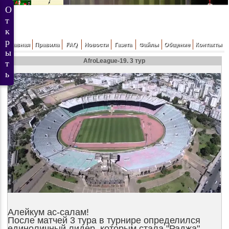
Главная
Правила
FAQ
Новости
Газета
Файлы
Общение
Контакты
AfroLeague-19. 3 тур
Алейкум ас-салам!
После матчей 3 тура в турнире определился
единоличный лидер, которым стала "Раджа",