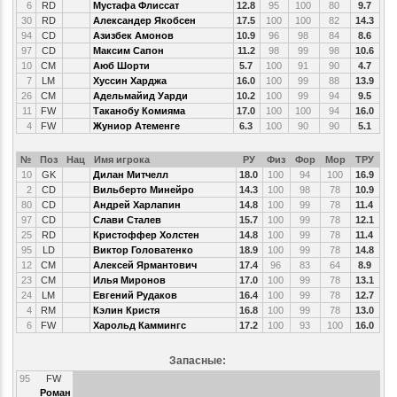
6
RD
Мустафа Флиссат
12.8
95
100
80
9.7
30
RD
Александер Якобсен
17.5
100
100
82
14.3
94
CD
Азизбек Амонов
10.9
96
98
84
8.6
97
CD
Максим Сапон
11.2
98
99
98
10.6
10
CM
Аюб Шорти
5.7
100
91
90
4.7
7
LM
Хуссин Харджа
16.0
100
99
88
13.9
26
CM
Адельмайид Уарди
10.2
100
99
94
9.5
11
FW
Таканобу Комияма
17.0
100
100
94
16.0
4
FW
Жуниор Атеменге
6.3
100
90
90
5.1
№
Поз
Нац
Имя игрока
РУ
Физ
Фор
Мор
ТРУ
10
GK
Дилан Митчелл
18.0
100
94
100
16.9
2
CD
Вильберто Минейро
14.3
100
98
78
10.9
80
CD
Андрей Харлапин
14.8
100
99
78
11.4
97
CD
Слави Сталев
15.7
100
99
78
12.1
25
RD
Кристоффер Холстен
14.8
100
99
78
11.4
95
LD
Виктор Головатенко
18.9
100
99
78
14.8
12
CM
Алексей Ярмантович
17.4
96
83
64
8.9
23
CM
Илья Миронов
17.0
100
99
78
13.1
24
LM
Евгений Рудаков
16.4
100
99
78
12.7
4
RM
Кэлин Кристя
16.8
100
99
78
13.0
6
FW
Харольд Каммингс
17.2
100
93
100
16.0
Запасные:
95
FW
Роман