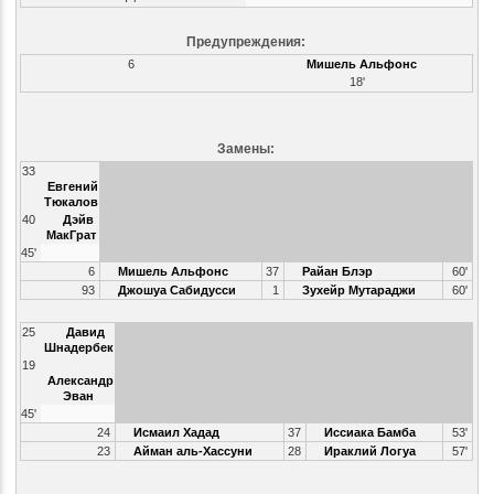
Предупреждения:
6
Мишель Альфонс
18'
Замены:
33
Евгений
Тюкалов
40
Дэйв
МакГрат
45'
6
Мишель Альфонс
37
Райан Блэр
60'
93
Джошуа Сабидусси
1
Зухейр Мутараджи
60'
25
Давид
Шнадербек
19
Александр
Эван
45'
24
Исмаил Хадад
37
Иссиака Бамба
53'
23
Айман аль-Хассуни
28
Ираклий Логуа
57'