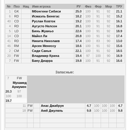
№
Поз
Нац
Имя игрока
РУ
Физ
Фор
Мор
ТРУ
1
GK
Мбонгени Сибиси
25.0
100
91
92
21.1
6
RD
Исмаэль Бенегас
18.2
100
91
92
15.2
40
CD
Руслан Ковток
19.2
100
91
92
16.1
4
RD
Аугусто Нелсон
20.1
100
91
92
16.8
5
LD
Бинь Жуаньо
22.6
100
91
92
18.9
14
CD
Майкл Ли
20.8
100
91
92
17.4
41
RD
Никита Николаев
17.4
100
83
90
13.0
46
RM
Арсен Менессу
18.6
100
91
92
15.6
2
CM
Сиди Санья
22.1
100
91
92
18.5
20
FW
Владимир Крина
19.4
97
100
90
16.9
7
FW
Бану Диарра
19.8
100
91
92
16.6
Запасные:
7
FW
Мухамед
Армумен
20.3
97
100
100
19.7
11
FW
Анас Джабрун
4.7
100
100
100
4.7
18
FW
Аюб Джуляль
9.8
100
100
100
9.8