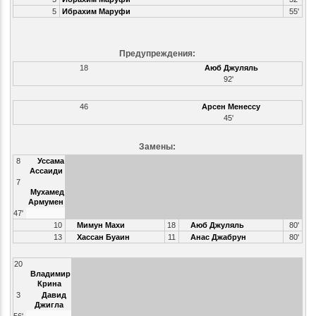
5
Ибрахим Маруфи
55'
Предупреждения:
18
Аюб Джуляль
92'
46
Арсен Менессу
45'
Замены:
8
Уссама
Ассаиди
7
Мухамед
Армумен
47'
10
Мимун Махи
18
Аюб Джуляль
80'
13
Хассан Буаин
11
Анас Джабрун
80'
20
Владимир
Крина
3
Давид
Джигла