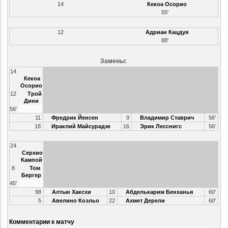
14
Кекоа Осорио
55'
12
Адриан Кацдуя
88'
Замены:
14
Кекоа
Осорио
12
Трой
Дини
56'
11
Фредрик Йенсен
9
Владимир Ставрич
56'
18
Ираклий Майсурадзе
16
Эрик Лесснигс
56'
24
Серхио
Кампой
8
Том
Бергер
45'
98
Алтын Хаксхи
10
Абделькарим Бенханья
60'
5
Авелино Коэльо
22
Ахмет Дерели
60'
Комментарии к матчу