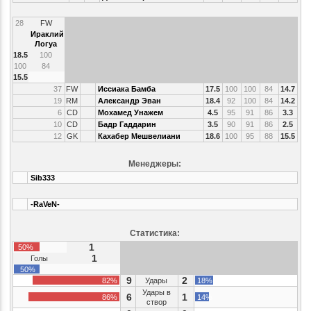
28
FW
Ираклий
Логуа
18.5
100
100
84
15.5
37
FW
Иссиака Бамба
17.5
100
100
84
14.7
19
RM
Александр Эван
18.4
92
100
84
14.2
6
CD
Мохамед Унажем
4.5
95
91
86
3.3
10
CD
Бадр Гаддарин
3.5
90
91
86
2.5
12
GK
Кахабер Мешвелиани
18.6
100
95
88
15.5
Менеджеры:
Sib333
-RaVeN-
Статистика:
1
50%
1
Голы
50%
9
2
82%
Удары
18%
Удары в
6
1
86%
14%
створ