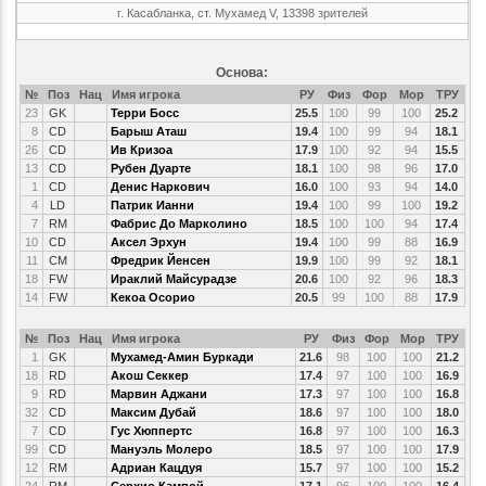
г. Касабланка, ст. Мухамед V, 13398 зрителей
Основа:
№
Поз
Нац
Имя игрока
РУ
Физ
Фор
Мор
ТРУ
23
GK
Терри Босс
25.5
100
99
100
25.2
8
CD
Барыш Аташ
19.4
100
99
94
18.1
26
CD
Ив Кризоа
17.9
100
92
94
15.5
13
CD
Рубен Дуарте
18.1
100
98
96
17.0
1
CD
Денис Наркович
16.0
100
93
94
14.0
4
LD
Патрик Ианни
19.4
100
99
100
19.2
7
RM
Фабрис До Марколино
18.5
100
100
94
17.4
10
CD
Аксел Эрхун
19.4
100
99
88
16.9
11
CM
Фредрик Йенсен
19.9
100
99
92
18.1
18
FW
Ираклий Майсурадзе
20.6
100
92
96
18.3
14
FW
Кекоа Осорио
20.5
99
100
88
17.9
№
Поз
Нац
Имя игрока
РУ
Физ
Фор
Мор
ТРУ
1
GK
Мухамед-Амин Буркади
21.6
98
100
100
21.2
18
RD
Акош Секкер
17.4
97
100
100
16.9
9
RD
Марвин Аджани
17.3
97
100
100
16.8
32
CD
Максим Дубай
18.6
97
100
100
18.0
7
CD
Гус Хюппертс
16.8
97
100
100
16.3
99
CD
Мануэль Молеро
18.5
97
100
100
17.9
12
RM
Адриан Кацдуя
15.7
97
100
100
15.2