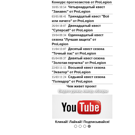
Конкурс прогнозистов от ProLegion
Четырнадцатый квест
10/05 10:54
"Занавес" от ProLegion
Тринадцатый квест "Всё
03/05 08:41
или ничего" от ProLegion
Двенадцатый квест
26/04 18:07
"Суперсаб" от ProLegion
Одиннадцатый квест
19/04 09:34
сезона "Лучшая защита" от
ProLegion
Десятый квест сезона
11/04 13:07
"Точный пас" от ProLegion
Девятый квест сезона
05/04 09:37
"Золотая перчатка" от ProLegion
Восьмой квест сезона
22/03 11:15
"Экватор" от ProLegion
Седьмой квест сезона
15/03 11:24
"Голеадор" от ProLegion
Чем живет проект
Видео уроки, юмор, обзоры
Кликай! Лайкай! Подписывайся!