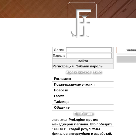
Логин
Главн
Пароль
Регистрация
Забыли пароль
Аргентинское танго
Регламент
Подтверждение участия
Новости
Газета
Таблицы
Общение
ПроЛегион
ProLegion против
24/06 09:23
менеджеров Легиона. Кто победит?
Угадай результаты
14/05 10:11
финалов интеркубков и заработай.