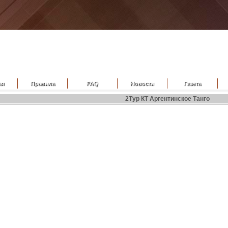
ая
Правила
FAQ
Новости
Газета
2Тур КТ Аргентинское Танго