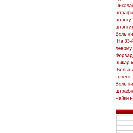
Никола
штрафн
штангу
штангу 
Волыни
На 83-й
левому
Форвар
шикарно
Волыни 
своего
Волыни 
штрафну
Чайки н