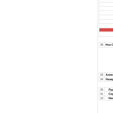
38
Ноа 
26
Алек
34
Наза
36
Луд
41
Сер
10
Ник