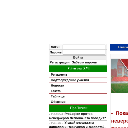
Главна
Логин
Пароль
Регистрация
Забыли пароль
Volyn cup XVI
Регламент
Подтверждение участия
Новости
Газета
Таблицы
Общение
ПроЛегион
- Пок
ProLegion против
24/06 09:23
менеджеров Легиона. Кто победит?
невер
Угадай результаты
14/05 10:11
финалов интеркубков и заработай.