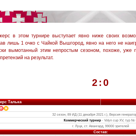
ерс в этом турнире выступает явно ниже своих возмож
ав лишь 1 очко с Чайкой Вышгород, явно на него не наигр
ски вымотанный этим непростым сезоном, похоже, уже п
претензий на результат.
2
:
0
ерс Талька
32 сезон, 89 ИД (11 декабря 2021 г.), Версия генерато
Коммерческий турнир
- Volyn cup XV, тур № 
г. Луцк, ст. Авангард, 99000 зрителей
Состав: