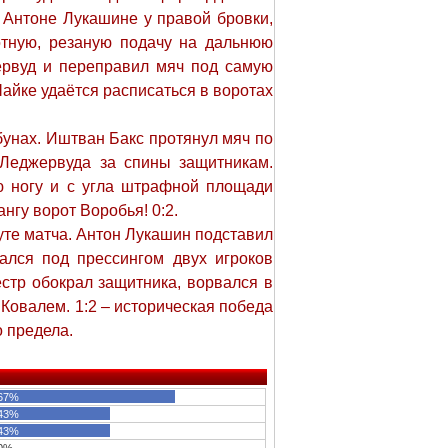
 Антоне Лукашине у правой бровки,
отную, резаную подачу на дальнюю
ервуд и переправил мяч под самую
Чайке удаётся расписаться в воротах
бунах. Иштван Бакс протянул мяч по
 Леджервуда за спины защитникам.
ю ногу и с угла штрафной площади
нгу ворот Воробья! 0:2.
уте матча. Антон Лукашин подставил
зался под прессингом двух игроков
стр обокрал защитника, ворвался в
Ковалем. 1:2 – историческая победа
 предела.
67%
43%
43%