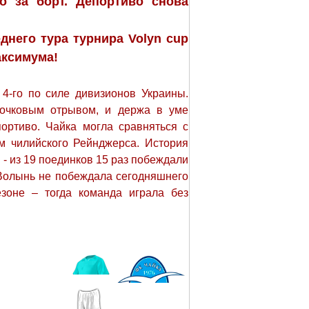
о за борт. Депортиво снова
днего тура турнира Volyn cup
аксимума!
 4-го по силе дивизионов Украины.
хочковым отрывом, и держа в уме
ортиво. Чайка могла сравняться с
м чилийского Рейнджерса. История
- из 19 поединков 15 раз побеждали
 Волынь не побеждала сегодняшнего
езоне – тогда команда играла без