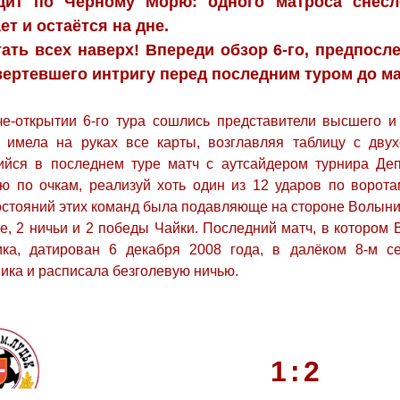
дит по Черному Морю: одного матроса снесл
ет и остаётся на дне.
ать всех наверх! Впереди обзор 6-го, предпосле
авертевшего интригу перед последним туром до м
е-открытии 6-го тура сошлись представители высшего и
 имела на руках все карты, возглавляя таблицу с дву
ийся в последнем туре матч с аутсайдером турнира Деп
ю по очкам, реализуй хоть один из 12 ударов по ворота
стояний этих команд была подавляюще на стороне Волыни 
е, 2 ничьи и 2 победы Чайки. Последний матч, в котором
ика, датирован 6 декабря 2008 года, в далёком 8-м с
ика и расписала безголевую ничью.
1
:
2