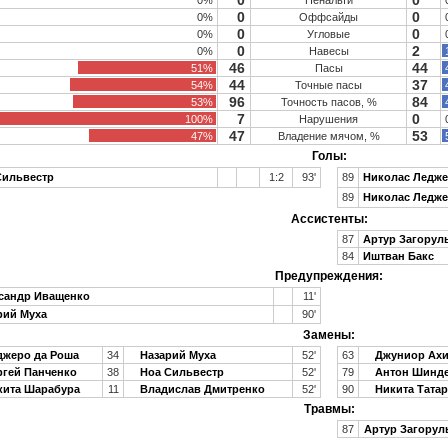
0
0
0%
Пенальти
0
0
0%
Оффсайды
0
0
0%
Угловые
0
2
0%
Навесы
46
44
51%
Пасы
44
37
54%
Точные пасы
96
84
53%
Точность пасов, %
7
0
100%
Нарушения
47
53
47%
Владение мячом, %
Голы:
Сильвестр
1:2
93'
89
Николас Ледж
89
Николас Ледж
Ассистенты:
87
Артур Загорул
84
Иштван Бакс
Предупреждения:
сандр Иващенко
11'
рий Муха
90'
Замены:
жеро да Роша
34
Назарий Муха
52'
63
Джуниор Ахи
гей Панченко
38
Ноа Сильвестр
52'
79
Антон Шинд
ита Шарабура
11
Владислав Дмитренко
52'
90
Никита Тата
Травмы:
87
Артур Загорул