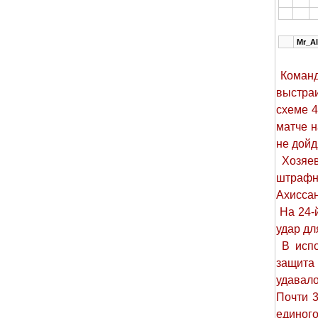
Mr_Al
Команд
выстраи
схеме 4
матче н
не дойд
Хозяев
штрафн
Ахиссан
На 24-й
удар дл
В испо
защита
удавало
Почти 3
единого