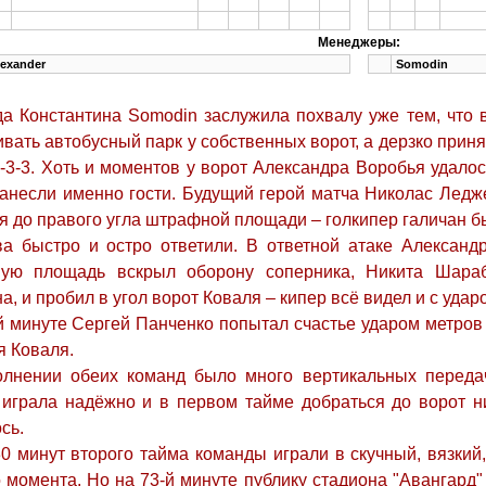
Менеджеры:
exander
Somodin
а Константина Somodin заслужила похвалу уже тем, что
вать автобусный парк у собственных ворот, а дерзко прин
-3-3. Хоть и моментов у ворот Александра Воробья удалос
анесли именно гости. Будущий герой матча Николас Ледже
я до правого угла штрафной площади – голкипер галичан бы
а быстро и остро ответили. В ответной атаке Алексан
ую площадь вскрыл оборону соперника, Никита Шараб
а, и пробил в угол ворот Коваля – кипер всё видел и с удар
 минуте Сергей Панченко попытал счастье ударом метров
я Коваля.
лнении обеих команд было много вертикальных передач
 играла надёжно и в первом тайме добраться до ворот н
сь.
0 минут второго тайма команды играли в скучный, вязкий
 момента. Но на 73-й минуте публику стадиона "Авангард