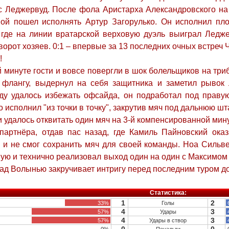
с Леджервуд. После фола Аристарха Александровского на
ой пошел исполнять Артур Загорулько. Он исполнил пл
, где на линии вратарской верховую дуэль выиграл Ледж
ворот хозяев. 0:1 – впервые за 13 последних очных встреч 
!
 минуте гости и вовсе повергли в шок болельщиков на три
 флангу, выдернул на себя защитника и заметил рывок
ду удалось избежать офсайда, он подработал под праву
 исполнил "из точки в точку", закрутив мяч под дальнюю шта
удалось отквитать один мяч на 3-й компенсированной мин
 партнёра, отдав пас назад, где Камиль Пайновский ока
и не смог сохранить мяч для своей команды. Ноа Сильве
ю и технично реализовал выход один на один с Максимом 
ад Волынью закручивает интригу перед последним туром до
Статистика:
1
2
33%
Голы
4
3
57%
Удары
4
3
57%
Удары в створ