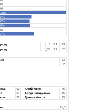
0%
0%
0%
100%
49%
46%
47%
0%
53%
ервуд
Г
0:1
73'
ервуд
ДУ
0:2
82'
ько
73'
82'
ссан
62
Юрий Кшик
45'
ер
87
Артур Загорулько
45'
рков
82
Дэниэл Уотсон
45'
ько
2ИД