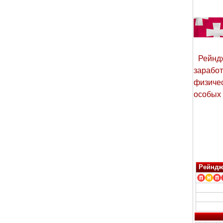
Рейндж
заработ
физиче
особых 
Рейндж