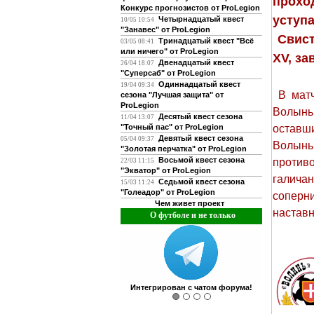
прохо
Конкурс прогнозистов от ProLegion
уступа
Четырнадцатый квест
10/05 10:54
"Занавес" от ProLegion
Свист
Тринадцатый квест "Всё
03/05 08:41
или ничего" от ProLegion
XV, з
Двенадцатый квест
26/04 18:07
"Суперсаб" от ProLegion
Одиннадцатый квест
19/04 09:34
В матч
сезона "Лучшая защита" от
ProLegion
Волынь
Десятый квест сезона
11/04 13:07
"Точный пас" от ProLegion
оставш
Девятый квест сезона
05/04 09:37
Волынь
"Золотая перчатка" от ProLegion
Восьмой квест сезона
противо
22/03 11:15
"Экватор" от ProLegion
галичан
Седьмой квест сезона
15/03 11:24
"Голеадор" от ProLegion
соперн
Чем живет проект
наставн
О футболе и не только
Интегрирован с чатом форума!