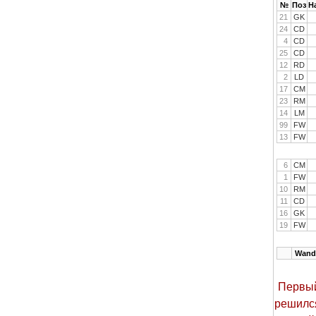
№
Поз
Н
21
GK
24
CD
4
CD
25
CD
12
RD
2
LD
17
CM
23
RM
14
LM
99
FW
13
FW
6
CM
1
FW
10
RM
11
CD
16
GK
19
FW
Wand
Первый
решился