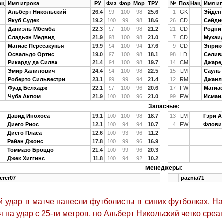
ац
Имя игрока
РУ
Физ
Фор
Мор
ТРУ
№
Поз
Нац
Имя иг
Альберт Никольский
26.4
99
100
98
25.6
1
GK
Эйден
Якуб Судек
19.2
100
99
98
18.6
26
CD
Сейди
Даниэль Мбемба
22.3
97
100
98
21.2
21
CD
Родни
Сладьян Медвид
21.9
98
100
98
21.0
7
CD
Мухаи
Матиас Пересакунья
19.9
94
100
94
17.6
9
CD
Энрик
Освальдо Ортис
19.0
97
100
98
18.1
98
LD
Селив
Рикарду да Силва
21.4
94
100
98
19.7
14
CM
Джаре
Эмир Халилович
24.4
94
100
98
22.5
15
LM
Сауль
Роберто Сильвестри
23.1
99
99
94
21.4
12
RM
Джанл
Фуад Белхадж
22.1
97
100
96
20.6
17
FW
Матиа
Чуба Акпом
21.9
100
100
96
21.0
99
FW
Исмаи
Запасные:
Давид Инохоса
19.1
100
100
98
18.7
13
LM
Гэри 
Диего Риос
12.1
100
94
94
10.7
4
FW
Флови
Диего Пласа
12.6
100
93
96
11.2
Райан Джонс
17.8
100
99
96
16.9
Томмазо Броццо
21.4
100
99
96
20.3
Джек Хиггинс
11.8
100
94
92
10.2
Менеджеры:
erer07
paznia71
 удар в матче нанесли футболисты в синих футболках. На
 на удар с 25-ти метров, но Альберт Никольский четко среаг