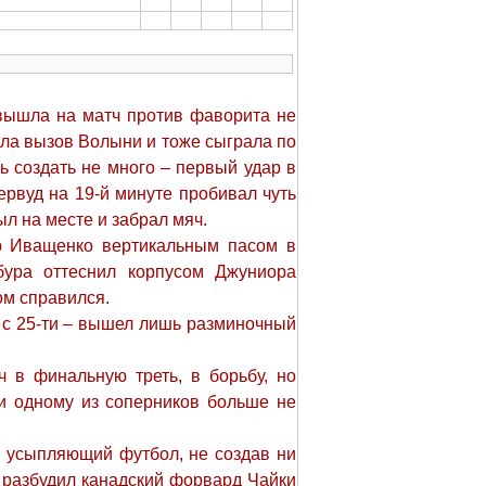
 вышла на матч против фаворита не
яла вызов Волыни и тоже сыграла по
ь создать не много – первый удар в
рвуд на 19-й минуте пробивал чуть
л на месте и забрал мяч.
др Иващенко вертикальным пасом в
ура оттеснил корпусом Джуниора
ом справился.
 с 25-ти – вышел лишь разминочный
 в финальную треть, в борьбу, но
и одному из соперников больше не
, усыпляющий футбол, не создав ни
" разбудил канадский форвард Чайки