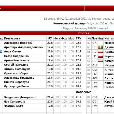
ь
32 сезон, 89 ИД (11 декабря 2021 г.), Версия генерато
Коммерческий турнир
- Volyn cup XV, тур № 
г. Луцк, ст. Авангард, 99000 зрителей
Состав:
ац
Имя игрока
РУ
Физ
Фор
Мор
ТРУ
№
Поз
Нац
Имя иг
Александр Воробей
22.5
100
99
100
22.3
80
GK
Макси
Аристарх Александровский
17.4
100
99
100
17.2
63
CD
Джуни
Авив Салем
21.9
100
99
100
21.7
58
RD
Адриа
Назар Сидоренко
17.6
100
99
100
17.4
85
LD
Корне
Артем Коновалов
17.4
100
99
100
17.2
61
RD
Камил
Сергей Панченко
22.2
100
100
100
22.2
90
CM
Никит
Энтони Бафобуша
19.8
100
99
100
19.6
86
CM
Антон
Франсиско Соро
20.1
100
99
100
19.9
84
LM
Иштва
Александр Иващенко
16.8
100
91
100
15.4
79
FW
Антон
Никита Шарабура
21.7
100
100
100
21.7
88
FW
Крист
Луджеро да Роша
18.9
100
99
100
18.7
89
FW
Никол
Запасные:
Владислав Дмитренко
21.4
99
100
100
21.2
82
CM
Дэниэл
Ноа Сильвестр
20.8
100
100
100
20.8
62
CD
Юрий 
Назарий Муха
17.8
100
98
100
17.5
87
FW
Артур 