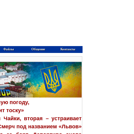
Файлы
Общение
Контакты
шую погоду,
ит тоску»
Чайки, вторая – устраивает
 Смерч под названием «Львов»