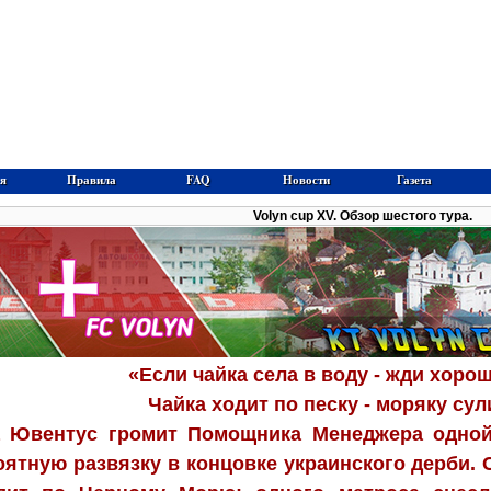
я
Правила
FAQ
Новости
Газета
Volyn cup XV. Обзор шестого тура.
«Если чайка села в воду - жди хоро
Чайка ходит по песку - моряку сул
а Ювентус громит Помощника Менеджера одной 
оятную развязку в концовке украинского дерби.