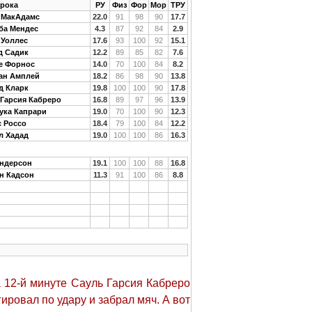
рока
РУ
Физ
Фор
Мор
ТРУ
 МакАдамс
22.0
91
98
90
17.7
ба Мендес
4.3
87
92
84
2.9
 Уоллес
17.6
93
100
92
15.1
д Садик
12.2
89
85
82
7.6
е Форнос
14.0
70
100
84
8.2
ан Амплей
18.2
86
98
90
13.8
д Кларк
19.8
100
100
90
17.8
 Гарсия Кабреро
16.8
89
97
96
13.9
ука Капрари
19.0
70
100
90
12.3
с Россо
18.4
79
100
84
12.2
л Хадад
19.0
100
100
86
16.3
Андерсон
19.1
100
100
88
16.8
н Кадсон
11.3
91
100
86
8.8
 12-й минуте Сауль Гарсия Кабреро
ировал по удару и забрал мяч. А вот