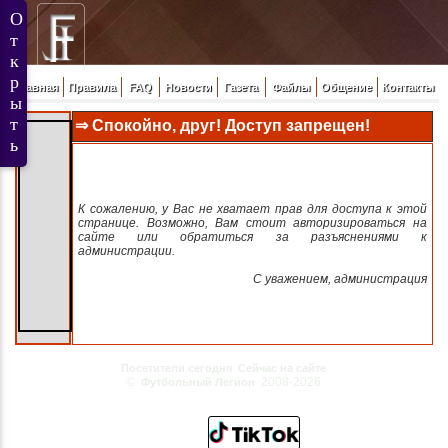
Главная
Правила
FAQ
Новости
Газета
Файлы
Общение
Контакты
⇒ Спокойно, друг! Доступ запрещен!
К сожалению, у Вас не хватает прав для доступа к этой
странице. Возможно, Вам стоит авторизироваться на
сайте или обратиться за разъяснениями к
администрации.
C уважением, администрация
Посетители сегодня
Сейчас на сайте
©
2008-2026
Футбольный Легион