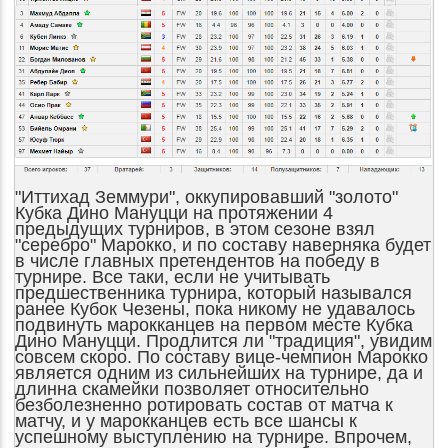
"Иттихад Земмури", оккупировавший "золото"
Кубка Дино Мануцци на протяжении 4
предыдущих турниров, в этом сезоне взял
"серебро" Марокко, и по составу наверняка будет
в числе главных претендентов на победу в
турнире. Все таки, если не учитывать
предшественника турнира, который назывался
ранее Кубок Чезены, пока никому не удавалось
подвинуть марокканцев на первом месте Кубка
Дино Мануцци. Продлится ли "традиция", увидим
совсем скоро. По составу вице-чемпион Марокко
является одним из сильнейших на турнире, да и
длинна скамейки позволяет относительно
безболезненно ротировать состав от матча к
матчу, и у марокканцев есть все шансы к
успешному выступлению на турнире. Впрочем,