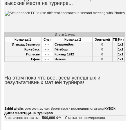
высокие места на турнире...
Итоги 1 тура
Команда 1
Счет
Команда 2
Зрителей
ТВ
Инт
Иттихад Земмури
-:-
Стелленбос
0
1x1
Кривбасс
-:-
Гётеборг
0
1x1
Полесье
-:-
Коканд 1912
0
1x1
Ефле
-:-
Чезена
0
1x1
На этом пока что все, всем успешных и
результативных матчей турнира!
,
. Вернуться к последним статьям
Sahid al-alin
КУБОК
26 05 2024 12:27:29
,
.
ДИНО МАНУЦЦИ-14
турниров
Выплачено за статью:
500,000
ФМ. Статья не премирована.