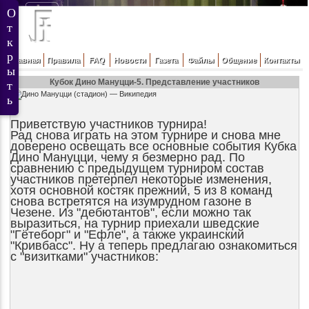
Главная
Правила
FAQ
Новости
Газета
Файлы
Общение
Контакты
Кубок Дино Мануцци-5. Представление участников
Приветствую участников турнира!
Рад снова играть на этом турнире и снова мне
доверено освещать все основные события Кубка
Дино Мануцци, чему я безмерно рад. По
сравнению с предыдущем турниром состав
участников претерпел некоторые изменения,
хотя основной костяк прежний, 5 из 8 команд
снова встретятся на изумрудном газоне в
Чезене. Из "дебютантов", если можно так
выразиться, на турнир приехали шведские
"Гётеборг" и "Ефле", а также украинский
"Кривбасс". Ну а теперь предлагаю ознакомиться
с "визитками" участников: