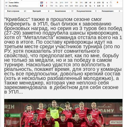
"Кривбасс" также в прошлом сезоне смог
пофеерить в УПЛ, был близок к завоеванию
бронзовых наград, но серия из 3 туров без побед
(27-29) заметно подрубила шансы криворожцев,
хотя от "Металлиста" команда отстала всего на 1
очко в итоге. По составу криворожцы идут на
третьем месте среди участников турнира (это по
РУ, хотя показатель этот сомнительного
свойства), что предполагает, как по мне, борьбу
не только за медали, но и за победу в самом
турнире. Насколько удастся это воплотить в
реальность, покажет время, для этого у команды
есть все предпосылки, довольно крепкий состав
(хоть и несколько разбавленный молодежью), а
также менеджер, которая уже неплохо себя
зарекомендовала в дебютном для себя сезоне
в УПЛ...