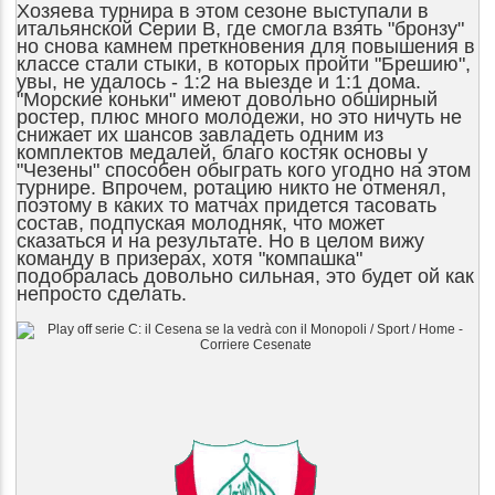
Хозяева турнира в этом сезоне выступали в
итальянской Серии В, где смогла взять "бронзу"
но снова камнем преткновения для повышения в
классе стали стыки, в которых пройти "Брешию",
увы, не удалось - 1:2 на выезде и 1:1 дома.
"Морские коньки" имеют довольно обширный
ростер, плюс много молодежи, но это ничуть не
снижает их шансов завладеть одним из
комплектов медалей, благо костяк основы у
"Чезены" способен обыграть кого угодно на этом
турнире. Впрочем, ротацию никто не отменял,
поэтому в каких то матчах придется тасовать
состав, подпуская молодняк, что может
сказаться и на результате. Но в целом вижу
команду в призерах, хотя "компашка"
подобралась довольно сильная, это будет ой как
непросто сделать.