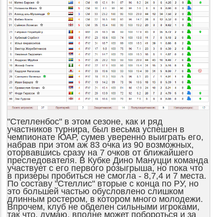
"Стелленбос" в этом сезоне, как и ряд
участников турнира, был весьма успешен в
чемпионате ЮАР, сумев уверенно выиграть его,
набрав при этом аж 83 очка из 90 возможных,
оторвавшись сразу на 7 очков от ближайшего
преследователя. В Кубке Дино Мануцци команда
участвует с его первого розыгрыша, но пока что
в призеры пробиться не смогла - 8,7,4 и 7 места.
По составу "Стеллис" вторые с конца по РУ, но
это большей частью обусловлено слишком
длинным ростером, в котором много молодежи.
Впрочем, клуб не обделен сильными игроками,
так что, думаю, вполне может побороться и за