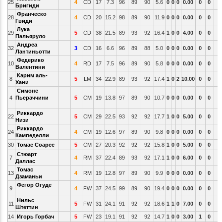
25
4
CD
17
7.3
96
89
90
5.6
0
0
0
0.00
0
0
Бригиди
Франческо
28
4
CD
20
15.2
98
89
90
11.9
0
0
0
0.00
0
0
Гвиди
Лука
29
5
CD
38
21.5
89
93
92
16.4
1
0
0
4.00
0
0
Пальяруло
Андреа
32
3
CD
16
6.6
96
89
88
5.0
0
0
0
0.00
0
0
Лантиньотти
Федерико
10
4
RD
17
7.5
96
89
90
5.8
0
0
0
0.00
0
0
Валентини
Карим аль-
8
5
LM
34
22.9
89
93
92
17.4
1
0
2
10.00
0
0
Хани
Симоне
4
Пьераччини
5
CM
19
13.8
97
89
90
10.7
0
0
0
0.00
0
0
Риккардо
22
5
CM
29
22.5
93
92
92
17.7
1
0
0
5.00
0
0
Низи
Риккардо
24
4
CM
19
12.6
97
89
90
9.8
0
0
0
0.00
0
0
Кампеделли
30
Томас Соарес
5
CM
27
20.3
92
92
92
15.8
1
0
0
5.00
0
0
Стюарт
7
4
RM
37
22.4
89
93
92
17.1
1
0
0
6.00
0
0
Даллас
Томас
13
4
RM
19
12.8
97
89
90
9.9
0
0
0
0.00
0
0
Дзаманьи
Фегор Огуде
9
4
FW
37
24.5
99
89
90
19.4
0
0
0
0.00
0
0
Нильс
11
5
FW
31
24.1
91
92
92
18.6
1
1
0
7.00
0
0
Штеттин
14
Игорь Горбач
5
FW
23
19.1
91
92
92
14.7
1
0
0
3.00
1
0