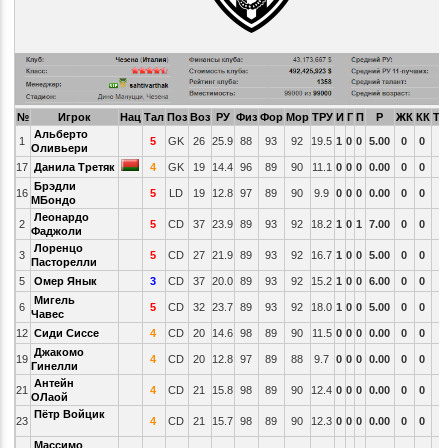
№
Игрок
Нац
Тал
Поз
Воз
РУ
Физ
Фор
Мор
ТРУ
И
Г
П
Р
ЖК
КК
ТС
Альберто
1
5
GK
26
25.9
88
93
92
19.5
1
0
0
5.00
0
0
Оливьери
17
Данила Третяк
4
GK
19
14.4
96
89
90
11.1
0
0
0
0.00
0
0
Брэдли
16
5
LD
19
12.8
97
89
90
9.9
0
0
0
0.00
0
0
МБондо
Леонардо
2
5
CD
37
23.9
89
93
92
18.2
1
0
1
7.00
0
0
Фаджоли
Лоренцо
3
5
CD
27
21.9
89
93
92
16.7
1
0
0
5.00
0
0
Пасторелли
5
Омер Янык
3
CD
37
20.0
89
93
92
15.2
1
0
0
6.00
0
0
Мигель
6
5
CD
32
23.7
89
93
92
18.0
1
0
0
5.00
0
0
Чавес
12
Сиди Сиссе
4
CD
20
14.6
98
89
90
11.5
0
0
0
0.00
0
0
Джакомо
19
4
CD
20
12.8
97
89
88
9.7
0
0
0
0.00
0
0
Гинелли
Антейн
21
4
CD
21
15.8
98
89
90
12.4
0
0
0
0.00
0
0
ОЛаой
Пётр Войцик
23
4
CD
21
15.7
98
89
90
12.3
0
0
0
0.00
0
0
Массимо