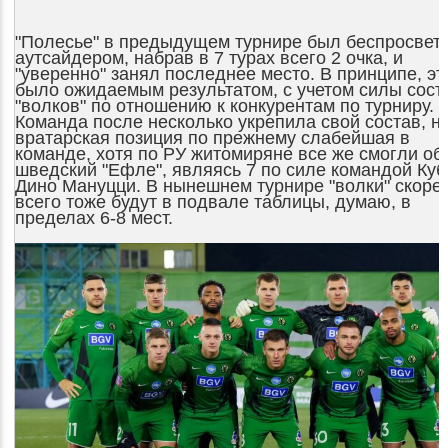
"Полесье" в предыдущем турнире был беспросвет
аутсайдером, набрав в 7 турах всего 2 очка, и
"уверенно" занял последнее место. В принципе, эт
было ожидаемым результатом, с учетом силы сост
"волков" по отношению к конкурентам по турниру.
Команда после несколько укрепила свой состав, н
вратарская позиция по прежнему слабейшая в
команде, хотя по РУ житомиряне все же смогли об
шведский "Ефле", являясь 7 по силе командой Куб
Дино Мануцци. В нынешнем турнире "волки" скоре
всего тоже будут в подвале таблицы, думаю, в
пределах 6-8 мест.