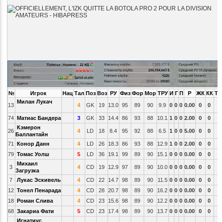
№
Игрок
Нац
Тал
Поз
Воз
РУ
Физ
Фор
Мор
ТРУ
И
Г
П
Р
ЖК
КК
ТС
Милан Лукач
13
4
GK
19
13.0
95
89
90
9.9
0
0
0
0.00
0
0
74
Матиас Бандера
3
GK
33
14.4
86
93
88
10.1
1
0
0
2.00
0
0
Кэмерон
26
4
LD
18
8.4
95
92
88
6.5
1
0
0
5.00
0
0
Баллантайн
71
Конор Данн
4
LD
26
18.3
86
93
88
12.9
1
0
0
2.00
0
0
79
Томас Уолш
5
LD
36
19.1
99
89
90
15.1
0
0
0
0.00
0
0
Михаил
3
4
CD
19
12.9
97
89
90
10.0
0
0
0
0.00
0
0
Загрузка
7
Лукас Эскивель
4
CD
22
14.7
98
89
90
11.5
0
0
0
0.00
0
0
12
Тонел Пенарада
4
CD
28
20.7
98
89
90
16.2
0
0
0
0.00
0
0
18
Роман Слива
4
CD
23
15.6
98
89
90
12.2
0
0
0
0.00
0
0
68
Закариа Фати
5
CD
23
17.4
98
89
90
13.7
0
0
0
0.00
0
0
Игнатиус