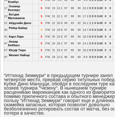
14
5
FW
16
5.0
96
89
90
3.8
0
0
0
0.00
0
0
Комбус
Оливер
17
5
FW
19
13.1
97
89
90
10.2
0
0
0
0.00
0
0
Келлерс
Богдан
22
5
FW
31
22.1
97
89
90
17.2
0
0
0
0.00
0
0
Милованов
31
Абдулайе Диоп
5
FW
22
20.9
90
93
92
16.1
1
1
0
6.00
0
0
Ребер Бабир
35
4
FW
22
18.9
97
89
90
14.7
0
0
0
0.00
0
0
41
Карл Ларк
5
FW
35
23.6
97
89
90
18.3
0
0
0
0.00
0
0
Анвар
47
5
FW
20
18.1
97
89
90
14.1
0
0
0
0.00
0
0
Кеббасс
57
Юсуф Тюрк
5
FW
31
23.4
97
89
90
18.2
0
0
0
0.00
0
0
Мехмет Найыр
97
5
FW
18
11.6
96
89
90
8.9
0
0
0
0.00
0
0
"Иттихад Земмури" в предыдущем турнире занял
четвертое место, прервав серию титульных побед 
Кубке Дино Мануцци, обойдя в последнем туре как
хозяев турнира "Чезену". В нынешнем турнире
расцениваю марокканцев как одного из фаворитов
помимо приличного состава и опытного менеджера
пользу "Иттихад Земмури" говорит еще и длинню
скамейка запасных, которая позволит довольно
безболезненно ротировать состав от матча, без ос
потери в качестве.