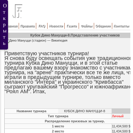
Главная
Правила
FAQ
Новости
Газета
Файлы
Общение
Контакты
Кубок Дино Мануцци-8.Представление участников
Приветствую участников турнира!
Я снова буду освещать события уже традиционног
турнира Кубка Дино Мануцци, и в этой статье
предлагаю вашему взору знакомство с участникам
турнира, на "арене" практически все те же лица, чт
играли в предыдущем турнире, только вместо
миланского "Интера" и украинского "Кривбасса"
сыграют уругвайский "Прогрессо" и южноафриканс
"Роял АМ". Итак,
Название турнира
КУБОК ДИНО МАНУЦЦИ-8
Тип турнира
Личный
Распределение призовых за турнир.
1 место
11,434,500 $
2 место
11,434,500 $