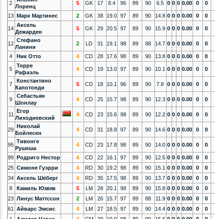
2
5
GK
17
8.4
96
89
90
6.5
0
0
0
0.00
0
0
Лоренц
13
Марк Мартинес
2
GK
38
19.0
97
89
90
14.8
0
0
0
0.00
0
0
Аксель
14
5
GK
29
20.5
97
89
90
15.9
0
0
0
0.00
0
0
Дежарден
Стефано
12
2
LD
31
19.1
98
89
88
14.7
0
0
0
0.00
0
0
Ланини
4
Ник Отто
4
CD
28
17.6
98
89
90
13.8
0
0
0
0.00
0
0
Торре
5
4
CD
19
13.0
97
89
90
10.1
0
0
0
0.00
0
0
Рафаэль
Константино
7
5
CD
18
10.1
96
89
90
7.8
0
0
0
0.00
0
0
Капотонди
Себастьян
9
4
CD
25
15.7
98
89
90
12.3
0
0
0
0.00
0
0
Шонлау
Егор
11
4
CD
23
15.6
98
89
90
12.2
0
0
0
0.00
0
0
Лиходиевский
Николай
29
4
CD
31
18.8
97
89
90
14.6
0
0
0
0.00
0
0
Бойлесен
Тивонге
95
4
CD
23
17.8
98
89
90
14.0
0
0
0
0.00
0
0
Рушеша
99
Родриго Нестор
4
CD
22
16.1
97
89
90
12.5
0
0
0
0.00
0
0
25
Симоне Гуэрри
4
RD
30
19.2
98
89
90
15.1
0
0
0
0.00
0
0
34
Аксель Шёберг
4
RD
35
17.5
98
89
90
13.7
0
0
0
0.00
0
0
8
Камиль Юзвяк
5
LM
28
20.1
98
89
90
15.8
0
0
0
0.00
0
0
23
Линус Маттссон
2
LM
26
15.7
97
89
88
11.9
0
0
0
0.00
0
0
61
Айварс Эмсис
4
LM
27
18.5
97
89
90
14.4
0
0
0
0.00
0
0
1
Алидер Чавес
4
CM
29
19.9
98
89
90
15.6
0
0
0
0.00
0
0