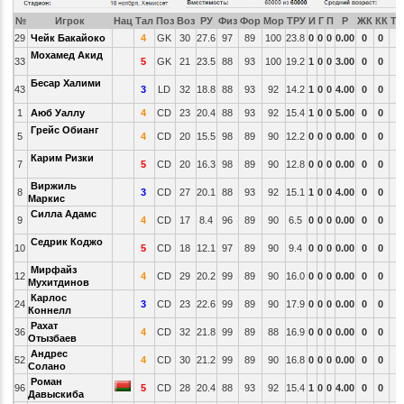
№
Игрок
Нац
Тал
Поз
Воз
РУ
Физ
Фор
Мор
ТРУ
И
Г
П
Р
ЖК
КК
ТС
29
Чейк Бакайоко
4
GK
30
27.6
97
89
100
23.8
0
0
0
0.00
0
0
Мохамед Акид
33
5
GK
21
23.5
88
93
100
19.2
1
0
0
3.00
0
0
Бесар Халими
43
3
LD
32
18.8
88
93
92
14.2
1
0
0
4.00
0
0
1
Аюб Уаллу
4
CD
23
20.4
88
93
92
15.4
1
0
0
5.00
0
0
Грейс Обианг
5
4
CD
20
15.5
98
89
90
12.2
0
0
0
0.00
0
0
Карим Ризки
7
5
CD
20
16.3
98
89
90
12.8
0
0
0
0.00
0
0
Виржиль
8
3
CD
27
20.1
88
93
92
15.1
1
0
0
4.00
0
0
Маркис
Силла Адамс
9
4
CD
17
8.4
96
89
90
6.5
0
0
0
0.00
0
0
Седрик Коджо
10
5
CD
18
12.1
97
89
90
9.4
0
0
0
0.00
0
0
Мирфайз
12
4
CD
29
20.2
99
89
90
16.0
0
0
0
0.00
0
0
Мухитдинов
Карлос
24
3
CD
23
22.6
99
89
90
17.9
0
0
0
0.00
0
0
Коннелл
Рахат
36
4
CD
32
21.8
99
89
88
16.9
0
0
0
0.00
0
0
Отызбаев
Андрес
52
4
CD
30
21.2
99
89
90
16.8
0
0
0
0.00
0
0
Солано
Роман
96
5
CD
28
20.4
88
93
92
15.4
1
0
0
4.00
0
0
Давыскиба