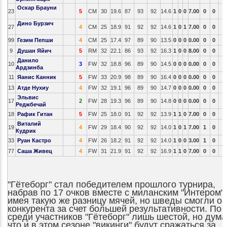
Оскар Брауни
23
5
CM
30
19.6
87
93
92
14.6
1
0
0
7.00
0
0
Дино Бурзич
27
4
CM
25
18.9
91
92
92
14.6
1
0
1
7.00
0
0
99
Гезим Пепши
4
CM
25
17.4
97
89
90
13.5
0
0
0
0.00
0
0
9
Душан Яйич
5
RM
32
22.1
86
93
92
16.3
1
0
0
8.00
0
0
Данило
10
3
FW
32
18.8
96
89
90
14.5
0
0
0
0.00
0
0
Ардзинба
11
Яанис Канник
5
FW
33
20.9
98
89
90
16.4
0
0
0
0.00
0
0
13
Атде Нухиу
4
FW
32
19.1
96
89
90
14.7
0
0
0
0.00
0
0
Эльвис
17
2
FW
28
19.3
96
89
90
14.8
0
0
0
0.00
0
0
Реджбечай
18
Рафик Гитан
5
FW
25
18.0
91
92
92
13.9
1
1
0
7.00
0
0
Виталий
19
4
FW
29
18.4
90
92
92
14.0
1
0
1
7.00
1
0
Кудрик
33
Руан Кастро
4
FW
26
18.2
91
92
92
14.0
1
0
0
3.00
1
0
77
Саша Живец
4
FW
31
21.9
91
92
92
16.9
1
1
0
7.00
0
0
"Гётеборг" стал победителем прошлого турнира,
набрав по 17 очков вместе с миланским "Интером"
имея такую же разницу мячей, но шведы смогли о
конкурента за счет большей результативности. По 
среди участников
"Гётеборг" лишь шестой, но дума
что и в этом сезоне "викинги" будут сражаться за