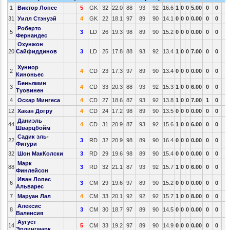
1
Виктор Лопес
5
GK
32
22.0
88
93
92
16.6
1
0
0
5.00
0
0
31
Уилл Стэнуэй
4
GK
22
18.1
97
89
90
14.1
0
0
0
0.00
0
0
Роберто
5
3
LD
26
19.3
98
89
90
15.2
0
0
0
0.00
0
0
Фернандес
Охунжон
20
Сайфиддинов
3
LD
25
17.8
88
93
92
13.4
1
0
0
7.00
0
0
Хуниор
2
4
CD
23
17.3
97
89
90
13.4
0
0
0
0.00
0
0
Киноньес
Беньямин
3
4
CD
33
20.3
88
93
92
15.3
1
0
0
6.00
0
0
Туовинен
4
Оскар Мингеса
4
CD
27
18.6
87
93
92
13.8
1
0
0
7.00
1
0
12
Хакан Догру
4
CD
24
17.2
98
89
90
13.5
0
0
0
0.00
0
0
Даниэль
44
4
CD
31
20.9
87
93
92
15.6
1
0
0
6.00
0
0
Шварцбойм
Садик эль-
22
3
RD
32
20.9
98
89
90
16.4
0
0
0
0.00
0
0
Фитури
32
Шон МакКолски
3
RD
29
19.6
98
89
90
15.4
0
0
0
0.00
0
0
Марк
88
3
RD
32
21.1
87
93
92
15.7
1
0
0
6.00
0
0
Финлейсон
Иван Лопес
6
3
CM
29
19.6
97
89
90
15.2
0
0
0
0.00
0
0
Альварес
7
Маруан Лал
4
CM
33
20.1
92
92
92
15.7
1
0
0
8.00
0
0
Алексис
8
3
CM
30
18.7
97
89
90
14.5
0
0
0
0.00
0
0
Валенсия
Аугуст
14
5
CM
33
19.2
97
89
90
14.9
0
0
0
0.00
0
0
Эрлингмарк