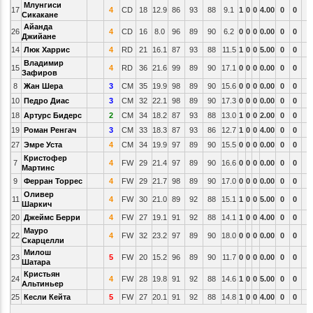
Млунгиси
17
4
CD
18
12.9
86
93
88
9.1
1
0
0
4.00
0
0
Сикакане
Айанда
26
4
CD
16
8.0
96
89
90
6.2
0
0
0
0.00
0
0
Джийане
14
Люк Харрис
4
RD
21
16.1
87
93
88
11.5
1
0
0
5.00
0
0
Владимир
15
4
RD
36
21.6
99
89
90
17.1
0
0
0
0.00
0
0
Зафиров
8
Жан Шера
3
CM
35
19.9
98
89
90
15.6
0
0
0
0.00
0
0
10
Педро Диас
3
CM
32
22.1
98
89
90
17.3
0
0
0
0.00
0
0
18
Артурс Бидерс
2
CM
34
18.2
87
93
88
13.0
1
0
0
2.00
0
0
19
Роман Ренгач
3
CM
33
18.3
87
93
86
12.7
1
0
0
4.00
0
0
27
Эмре Уста
4
CM
34
19.9
97
89
90
15.5
0
0
0
0.00
0
0
Кристофер
7
4
FW
29
21.4
97
89
90
16.6
0
0
0
0.00
0
0
Мартинс
9
Ферран Торрес
4
FW
29
21.7
98
89
90
17.0
0
0
0
0.00
0
0
Оливер
11
4
FW
30
21.0
89
92
88
15.1
1
0
0
5.00
0
0
Шаркич
20
Джеймс Берри
4
FW
27
19.1
91
92
88
14.1
1
0
0
4.00
0
0
Мауро
22
4
FW
32
23.2
97
89
90
18.0
0
0
0
0.00
0
0
Скарцелли
Милош
23
5
FW
20
15.2
96
89
90
11.7
0
0
0
0.00
0
0
Шатара
Кристьян
24
4
FW
28
19.8
91
92
88
14.6
1
0
0
5.00
0
0
Альтиньер
25
Кесли Кейта
5
FW
27
20.1
91
92
88
14.8
1
0
0
4.00
0
0