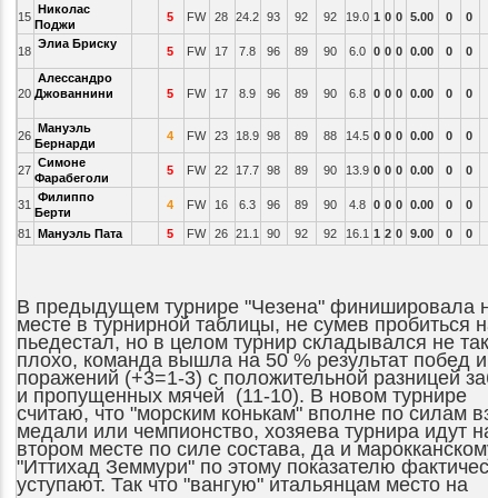
Николас
15
5
FW
28
24.2
93
92
92
19.0
1
0
0
5.00
0
0
Поджи
Элиа Бриску
18
5
FW
17
7.8
96
89
90
6.0
0
0
0
0.00
0
0
Алессандро
20
Джованнини
5
FW
17
8.9
96
89
90
6.8
0
0
0
0.00
0
0
Мануэль
26
4
FW
23
18.9
98
89
88
14.5
0
0
0
0.00
0
0
Бернарди
Симоне
27
5
FW
22
17.7
98
89
90
13.9
0
0
0
0.00
0
0
Фарабеголи
Филиппо
31
4
FW
16
6.3
96
89
90
4.8
0
0
0
0.00
0
0
Берти
81
Мануэль Пата
5
FW
26
21.1
90
92
92
16.1
1
2
0
9.00
0
0
В предыдущем турнире "Чезена" финишировала на
месте в турнирной таблицы, не сумев пробиться на
пьедестал, но в целом турнир складывался не так 
плохо, команда вышла на 50 % результат побед и
поражений (+3=1-3) с положительной разницей за
и пропущенных мячей (11-10). В новом турнире
считаю, что "морским конькам" вполне по силам вз
медали или чемпионство, хозяева турнира идут на
втором месте по силе состава, да и марокканскому
"Иттихад Земмури" по этому показателю фактическ
уступают. Так что "вангую" итальянцам место на