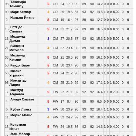
Такехиро
98
5
CD
24
17.9
99
89
90
14.2
0
0
0
0.00
0
0
Томиясу
99
Марк Кемпф
4
CD
25
19.6
87
93
92
14.6
1
0
0
8.00
0
0
Намьен Йикпе
2
5
CM
19
16.4
97
89
90
12.7
0
0
0
0.00
0
0
Ретт де
15
5
CM
31
21.7
97
89
88
16.5
0
0
0
0.00
0
0
Сильва
Мохамед
16
3
CM
27
20.5
87
93
92
15.3
1
0
0
5.00
1
0
Даман
Винсент
21
4
CM
32
23.4
98
89
90
18.4
0
0
0
0.00
0
0
Митчелл
Мохамед
38
5
CM
21
20.5
98
89
90
16.1
0
0
0
0.00
0
0
Качани
50
Кеиди Баре
5
CM
30
23.4
98
89
90
18.4
0
0
0
0.00
0
0
Филип
56
5
CM
24
21.2
90
93
92
16.3
1
0
2
9.00
0
0
Угринич
Ирмантас
95
4
CM
25
21.9
92
92
92
17.1
1
0
1
8.00
0
0
Лицис
Махмуд
3
5
FW
22
21.1
92
92
92
16.4
1
1
0
7.00
0
0
Абдалла
Амаду Самаке
4
5
FW
17
8.4
96
89
90
6.5
0
0
0
0.00
0
0
6
Кубен Линкз
3
FW
30
23.9
90
93
92
18.4
1
1
0
5.00
0
0
Морис Матис
11
4
FW
32
24.2
92
92
92
18.8
1
0
0
5.00
0
0
Кристиан
13
5
FW
24
19.5
86
93
92
14.3
1
0
0
4.00
0
0
Игнат
Жан-Жозеф