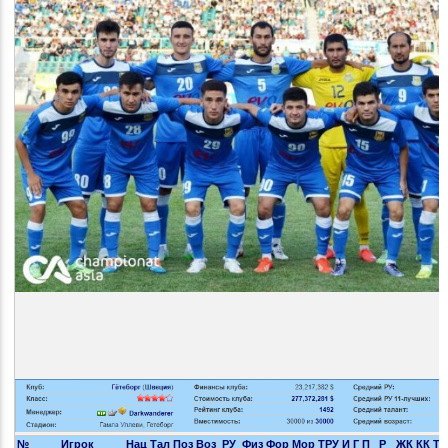
№
Игрок
Нац
Тал
Поз
Воз
РУ
Физ
Фор
Мор
ТРУ
И
Г
П
Р
ЖК
КК
ТС