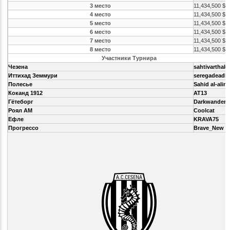
3 место
11,434,500 $
4 место
11,434,500 $
5 место
11,434,500 $
6 место
11,434,500 $
7 место
11,434,500 $
8 место
11,434,500 $
Участники Турнира
Чезена
sahtivarthak
Иттихад Земмури
seregadeadlif
Полесье
Sahid al-alin
Коканд 1912
AT13
Гётеборг
Darkwandere
Роял АМ
Coolcat
Ефле
KRAVA75
Прогрессо
Brave_New