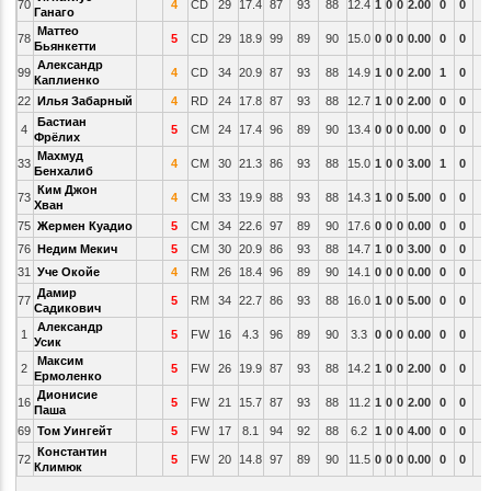
70
4
CD
29
17.4
87
93
88
12.4
1
0
0
2.00
0
0
Ганаго
Маттео
78
5
CD
29
18.9
99
89
90
15.0
0
0
0
0.00
0
0
Бьянкетти
Александр
99
4
CD
34
20.9
87
93
88
14.9
1
0
0
2.00
1
0
Каплиенко
22
Илья Забарный
4
RD
24
17.8
87
93
88
12.7
1
0
0
2.00
0
0
Бастиан
4
5
CM
24
17.4
96
89
90
13.4
0
0
0
0.00
0
0
Фрёлих
Махмуд
33
4
CM
30
21.3
86
93
88
15.0
1
0
0
3.00
1
0
Бенхалиб
Ким Джон
73
4
CM
33
19.9
88
93
88
14.3
1
0
0
5.00
0
0
Хван
75
Жермен Куадио
5
CM
34
22.6
97
89
90
17.6
0
0
0
0.00
0
0
76
Недим Мекич
5
CM
30
20.9
86
93
88
14.7
1
0
0
3.00
0
0
31
Уче Окойе
4
RM
26
18.4
96
89
90
14.1
0
0
0
0.00
0
0
Дамир
77
5
RM
34
22.7
86
93
88
16.0
1
0
0
5.00
0
0
Садикович
Александр
1
5
FW
16
4.3
96
89
90
3.3
0
0
0
0.00
0
0
Усик
Максим
2
5
FW
26
19.9
87
93
88
14.2
1
0
0
2.00
0
0
Ермоленко
Дионисие
16
5
FW
21
15.7
87
93
88
11.2
1
0
0
2.00
0
0
Паша
69
Том Уингейт
5
FW
17
8.1
94
92
88
6.2
1
0
0
4.00
0
0
Константин
72
5
FW
20
14.8
97
89
90
11.5
0
0
0
0.00
0
0
Климюк