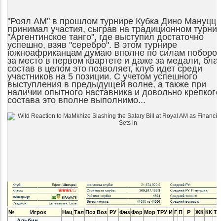
"Роял АМ" в прошлом турнире Кубка Дино Мануцци
принимал участия, сыграв на традиционном турни
"Аргентинское танго", где выступил достаточно
успешно, взяв "серебро". В этом турнире
южноафриканцам думаю вполне по силам поборот
за место в первом квартете и даже за медали, бла
состав в целом это позволяет, клуб идет среди
участников на 5 позиции. С учетом успешного
выступления в предыдущей волне, а также при
наличии опытного наставника и довольно крепкого
состава это вполне выполнимо...
№
Игрок
Нац
Тал
Поз
Воз
РУ
Физ
Фор
Мор
ТРУ
И
Г
П
Р
ЖК
КК
ТС
Альбин