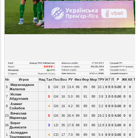
№
Игрок
Нац
Тал
Поз
Воз
РУ
Физ
Фор
Мор
ТРУ
И
Г
П
Р
ЖК
КК
ТС
Мирзохиджон
5
1
GK
19
13.4
96
89
88
10.1
0
0
0
0.00
0
0
Жалилов
Ислам
7
5
GK
16
5.0
95
91
88
3.8
1
0
0
0.00
0
0
Абдуллаев
Азамат
8
4
GK
16
4.2
95
89
90
3.2
0
0
0
0.00
0
0
Сойибов
Вячеслав
23
5
GK
36
26.4
89
93
88
19.2
1
0
0
4.00
0
0
Марикода
Берат
26
3
LD
35
17.9
88
93
88
12.9
1
0
0
3.00
0
0
Дьимсити
Аслиддин
1
4
CD
17
7.0
96
89
90
5.4
0
0
0
0.00
0
0
Тоштемиров