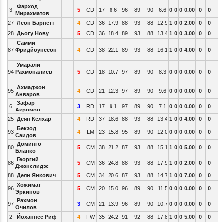
Фарход
3
5
CD
17
8.6
96
89
90
6.6
0
0
0
0.00
0
0
Мирахматов
27
Леон Барнетт
4
CD
36
17.9
88
93
88
12.9
1
0
0
2.00
0
0
28
Дьогу Нову
5
CD
36
18.4
89
93
88
13.4
1
0
0
3.00
0
0
Самми
87
Фридйоунссон
4
CD
38
22.1
89
93
88
16.1
1
0
0
4.00
0
0
Умарали
94
Рахмоналиев
5
CD
18
10.7
97
89
90
8.3
0
0
0
0.00
0
0
Ахмаджон
95
4
CD
21
12.3
97
89
90
9.6
0
0
0
0.00
0
0
Анваров
Зафар
6
3
RD
17
9.1
97
89
90
7.1
0
0
0
0.00
0
0
Акромов
25
Деян Келхар
4
RD
37
18.6
88
93
88
13.4
1
0
0
4.00
0
0
Бекзод
93
4
LM
23
15.8
95
89
90
12.0
0
0
0
0.00
0
0
Саидов
Доминго
80
5
CM
38
21.2
87
93
88
15.1
1
0
0
5.00
0
0
Бланко
Георгий
86
5
CM
36
24.8
88
93
88
17.9
1
0
0
2.00
0
0
Джанелидзе
88
Деян Янкович
5
CM
34
20.6
87
93
88
14.7
1
0
0
7.00
0
0
Хожимат
96
5
CM
20
15.0
96
89
90
11.5
0
0
0
0.00
0
0
Эркинов
Рахмон
97
3
CM
21
13.9
96
89
90
10.7
0
0
0
0.00
0
0
Очилов
2
Йоханнес Риф
4
FW
35
24.2
91
92
88
17.8
1
0
0
5.00
0
0