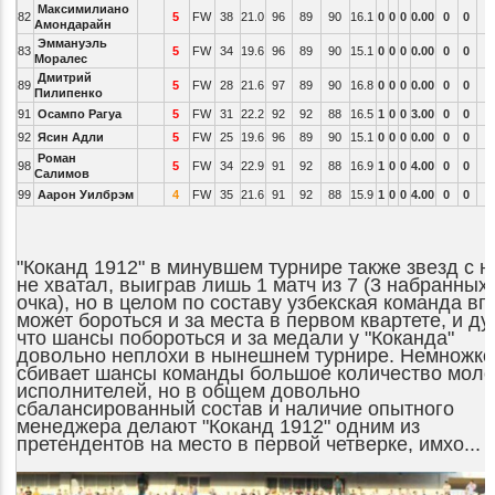
Максимилиано
82
5
FW
38
21.0
96
89
90
16.1
0
0
0
0.00
0
0
Амондарайн
Эммануэль
83
5
FW
34
19.6
96
89
90
15.1
0
0
0
0.00
0
0
Моралес
Дмитрий
89
5
FW
28
21.6
97
89
90
16.8
0
0
0
0.00
0
0
Пилипенко
91
Осампо Рагуа
5
FW
31
22.2
92
92
88
16.5
1
0
0
3.00
0
0
92
Ясин Адли
5
FW
25
19.6
96
89
90
15.1
0
0
0
0.00
0
0
Роман
98
5
FW
34
22.9
91
92
88
16.9
1
0
0
4.00
0
0
Салимов
99
Аарон Уилбрэм
4
FW
35
21.6
91
92
88
15.9
1
0
0
4.00
0
0
"Коканд 1912" в минувшем турнире также звезд с н
не хватал, выиграв лишь 1 матч из 7 (3 набранных
очка), но в целом по составу узбекская команда в
может бороться и за места в первом квартете, и д
что шансы побороться и за медали у "Коканда"
довольно неплохи в нынешнем турнире. Немножко
сбивает шансы команды большое количество мол
исполнителей, но в общем довольно
сбалансированный состав и наличие опытного
менеджера делают
"Коканд 1912" одним из
претендентов на место в первой четверке, имхо...