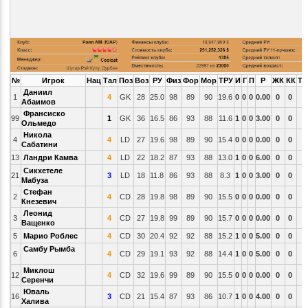
№
Игрок
Нац
Тал
Поз
Воз
РУ
Физ
Фор
Мор
ТРУ
И
Г
П
Р
ЖК
КК
ТС
Даниил
1
4
GK
28
25.0
98
89
90
19.6
0
0
0
0.00
0
0
Абаимов
Франсиско
99
1
GK
36
16.5
86
93
88
11.6
1
0
0
3.00
0
0
Ольмедо
Никола
4
4
LD
27
19.6
98
89
90
15.4
0
0
0
0.00
0
0
Сабатини
13
Ландри Камва
4
LD
22
18.2
87
93
88
13.0
1
0
0
6.00
0
0
Сикхетеле
21
3
LD
18
11.8
86
93
88
8.3
1
0
0
3.00
0
0
Мабуза
Стефан
2
4
CD
28
19.8
98
89
90
15.5
0
0
0
0.00
0
0
Кнезевич
Леонид
3
4
CD
27
19.8
99
89
90
15.7
0
0
0
0.00
0
0
Ващенко
5
Марио Роблес
4
CD
30
20.4
92
92
88
15.2
1
0
0
5.00
0
0
Самбу Рымба
6
4
CD
29
19.1
93
92
88
14.4
1
0
0
5.00
0
0
Миклош
12
4
CD
32
19.6
99
89
90
15.5
0
0
0
0.00
0
0
Серенчи
Юваль
16
3
CD
21
15.4
87
93
86
10.7
1
0
0
4.00
0
0
Халива