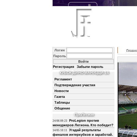
Логин
Главн
Пароль
Регистрация
Забыли пароль
КУБОК ДИНО МАНУЦЦИ-14
Регламент
Подтверждение участия
Новости
Газета
Таблицы
Общение
ПроЛегион
ProLegion против
24/06 09:23
менеджеров Легиона. Кто победит?
Угадай результаты
14/05 10:11
финалов интеркубков и заработай.