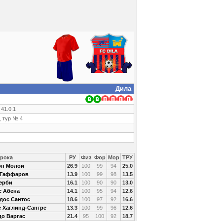
Дила
 41.0.1
 тур № 4
рока
РУ
Физ
Фор
Мор
ТРУ
он Молои
26.9
100
99
94
25.0
 Гаффаров
13.9
100
99
98
13.5
ерби
16.1
100
90
90
13.0
с Абена
14.1
100
95
94
12.6
дос Сантос
18.6
100
97
92
16.6
 Хаглинд-Сангре
13.3
100
99
96
12.6
до Варгас
21.4
95
100
92
18.7