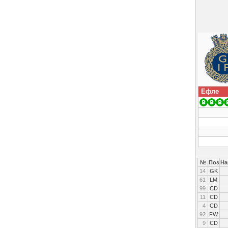
Ефле
№
Поз
На
14
GK
61
LM
99
CD
11
CD
4
CD
92
FW
9
CD