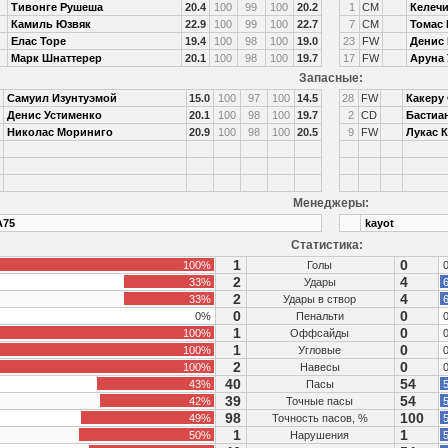
Тивонге Рушеша
20.4
100
99
100
20.2
1
CM
Келеч
Камиль Юзвяк
22.9
100
99
100
22.7
7
CM
Томас
Елас Торе
19.4
100
98
100
19.0
23
FW
Денис
Марк Шнаттерер
20.1
100
98
100
19.7
17
FW
Аруна 
Запасные:
Самуил Изунтуэмой
15.0
100
97
100
14.5
28
FW
Какеру
Денис Устименко
20.1
100
98
100
19.7
2
CD
Бастиа
Николас Мориниго
20.9
100
98
100
20.5
9
FW
Лукас 
Менеджеры:
A75
kayot
Статистика:
1
0
100%
Голы
2
4
33%
Удары
6
2
4
33%
Удары в створ
6
0
0
0%
Пенальти
1
0
100%
Оффсайды
1
0
100%
Угловые
2
0
100%
Навесы
40
54
43%
Пасы
5
39
54
42%
Точные пасы
5
98
100
49%
Точность пасов, %
5
1
1
50%
Нарушения
5