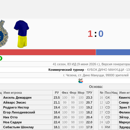
1
:
0
41 сезон, 83 ИД (9 июня 2026 г.), Версия генератора
Коммерческий турнир
- КУБОК ДИНО МАНУЦЦИ -13,
г. Чезена, ст. Дино Мануцци, 99000 зрителей
Основа:
ц
Имя игрока
РУ
Физ
Фор
Мор
ТРУ
№
Поз
Нац
Имя иг
Аксель Дежарден
23.5
100
99
100
23.3
16
GK
Квинт
Айварс Эмсис
21.1
99
99
100
20.7
12
LD
Север
Родриго Нестор
19.4
100
99
100
19.2
13
CD
Эрик Г
Егор Лиходиевский
18.4
100
99
100
18.2
27
CD
Фелик
Ник Отто
20.6
100
99
100
20.4
8
CD
Эйтор 
Ноа Садауи
22.4
100
98
100
22.0
24
LD
Маркус
Себастьян Шонлау
18.1
100
99
100
17.9
6
RM
Эдуар