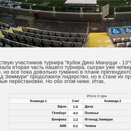
твую участников турнира "Кубок Дино Мануцци - 13"!
вала вторая часть нашего турнира, сыгран уже четв
, но все пока довольно туманно в плане претенденто
ад Земмури" продолжили лидерство, но в стане их 
ые перестановки. Но обо этом ниже. Итак,
Итоги 4 тура
Команда 1
Счет
Команда 2
Ефле
Дила
1:0
Гётеборг
Полесье
4:0
Бенфика
Иттихад Земмури
1:2
АИК
Чезена
0:2