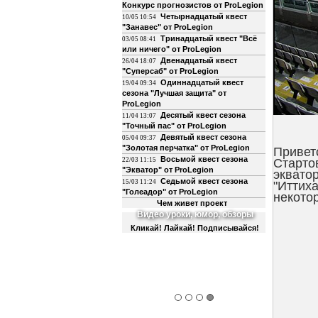
Конкурс прогнозистов от ProLegion
Четырнадцатый квест
10/05 10:54
"Занавес" от ProLegion
Тринадцатый квест "Всё
03/05 08:41
или ничего" от ProLegion
Двенадцатый квест
26/04 18:07
"Суперсаб" от ProLegion
Одиннадцатый квест
19/04 09:34
сезона "Лучшая защита" от
ProLegion
Десятый квест сезона
11/04 13:07
"Точный пас" от ProLegion
Девятый квест сезона
05/04 09:37
"Золотая перчатка" от ProLegion
Приветс
Восьмой квест сезона
22/03 11:15
Старто
"Экватор" от ProLegion
экватор
Седьмой квест сезона
15/03 11:24
"Иттих
"Голеадор" от ProLegion
некотор
Чем живет проект
Видео уроки, юмор, обзоры
Кликай! Лайкай! Подписывайся!