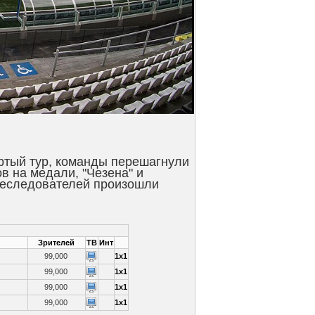
ертый тур, команды перешагнули
в на медали, "Чезена" и
преследователей произошли
Зрителей
ТВ
Инт
99,000
1x1
99,000
1x1
99,000
1x1
99,000
1x1