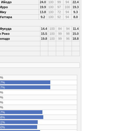
и Ийодо
24.0
100
99
94
22.4
 Муро
19.9
100
97
100
19.3
 Миу
13.8
100
72
94
9.3
Уаттара
9.2
100
92
94
8.0
 Фукуда
14.4
100
84
94
11.4
н Роко
15.5
100
99
98
15.0
Копадо
19.8
100
99
96
18.8
0%
7%
7%
0%
0%
0%
0%
7%
8%
1%
0%