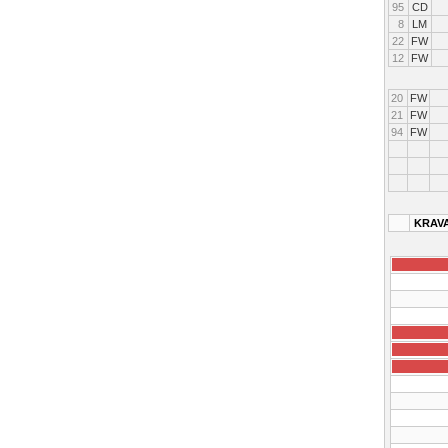
95
CD
8
LM
22
FW
12
FW
20
FW
21
FW
94
FW
KRAV