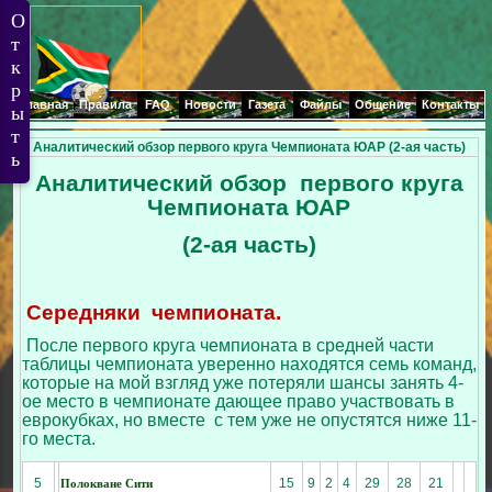
Главная
Правила
FAQ
Новости
Газета
Файлы
Общение
Контакты
Аналитический обзор первого круга Чемпионата ЮАР (2-ая часть)
Аналитический обзор первого круга
Чемпионата ЮАР
(2-ая часть)
1.
Середняки чемпионата.
После первого круга чемпионата в средней части
таблицы чемпионата уверенно находятся семь команд,
которые на мой взгляд уже потеряли шансы занять 4-
ое место в чемпионате дающее право участвовать в
еврокубках, но вместе с тем уже не опустятся ниже 11-
го места.
5
15
9
2
4
29
28
21
Полокване Сити