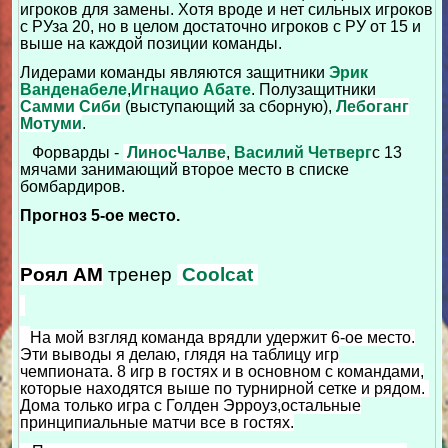
игроков для замены. Хотя вроде и нет сильных игроков
с РУза 20, но в целом достаточно игроков с РУ от 15 и
выше на каждой позиции команды.
Лидерами команды являются защитники
Эрик
Ванденабеле
,
Игнацио Абате
. Полузащитники
Самми Сиби
(выступающий за сборную),
Лебоганг
Мотуми
.
Форварды -
ЛиносЧалве
,
Василий Четверг
с 13
мячами занимающий второе место в списке
бомбардиров.
Прогноз 5-ое место.
Роял АМ
тренер
Coolcat
На мой взгляд команда врядли удержит 6-ое место.
Эти выводы я делаю, глядя на таблицу игр
чемпионата. 8 игр в гостях и в основном с командами,
которые находятся выше по турнирной сетке и рядом.
Дома только игра с Голден Эрроуз,остальные
принципиальные матчи все в гостях.