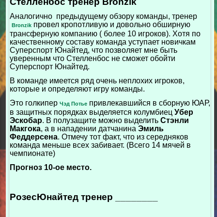
Стелленбос тренер Bronzik
Аналогично предыдущему обзору команды, тренер
провел кропотливую и довольно обширную
Bronzik
трансферную компанию ( более 10 игроков). Хотя по
качественному составу команда уступает новичкам
Суперспорт Юнайтед, что позволяет мне быть
уверенным что Стелленбос не сможет обойти
Суперспорт Юнайтед.
В команде имеется ряд очень неплохих игроков,
которые и определяют игру команды.
Это голкипер
привлекавшийся в сборную ЮАР,
Чэд Потье
в защитных порядках выделяется колумбиец
Убер
Эскобар
. В полузащите можно выделить
Стэнли
Макгока
, а в нападении датчанина
Эмиль
Феддерсена
. Отмечу тот факт, что из середняков
команда меньше всех забивает. (Всего 14 мячей в
чемпионате)
Прогноз 10-ое место.
РозесЮнайтед тренер ________