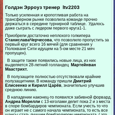
Голдэн Эрроуз тренер ltv2203
Только усиленная и кропотливая работа на
трансферном рынке позволила команде прочно
держаться в середине турнирной таблице. Удалось
даже сыграть с лидером первого круга1-1.
Приобрели достаточно неплохого голкипера
СтаниславаЧерчесова
, что позволило пропустить за
первый круг всего 16 мячей (для сравнения у
Полокване Сити идущем на 5-ом месте 21 мяч
пропущен).
В защите также появились новые лица, из них
выделяется 28-летний голландец
Мартейнван
Маастрихт.
В полузащите полностью отсутствовали крайние
полузащитники. В команду пришли
Дмитрий
Елисеенко и Кирилл Царёв
, значительно улучшив
среднюю линию.
В нападении наконец-то появился забивной форвард.
Андреа Морелли
с 13-юголами делит пока 2 и з места
в споре бомбардиров чемпионата. Если учесть то что
он играет не с самого начала чемпионата, то есть все
шансы стать лучшим бомбардиром чемпионата. ( это