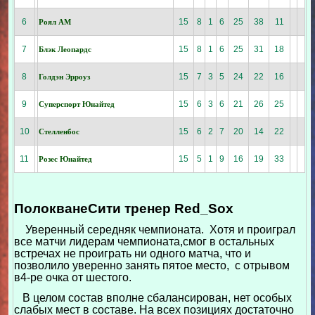
6
15
8
1
6
25
38
11
Роял АМ
7
15
8
1
6
25
31
18
Блэк Леопардс
8
15
7
3
5
24
22
16
Голдэн Эрроуз
9
15
6
3
6
21
26
25
Суперспорт Юнайтед
10
15
6
2
7
20
14
22
Стелленбос
11
15
5
1
9
16
19
33
Розес Юнайтед
ПолокванеСити тренер Red_Sox
Уверенный середняк чемпионата. Хотя и проиграл
все матчи лидерам чемпионата,смог в остальных
встречах не проиграть ни одного матча, что и
позволило уверенно занять пятое место, с отрывом
в4-ре очка от шестого.
В целом состав вполне сбалансирован, нет особых
слабых мест в составе. На всех позициях достаточно