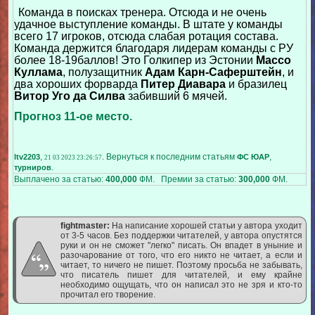
Команда в поисках тренера. Отсюда и не очень
удачное выступление команды. В штате у команды
всего 17 игроков, отсюда слабая ротация состава.
Команда держится благодаря лидерам команды с РУ
более 18-19баллов! Это Голкипер из Эстонии
Массо
Куллама
, полузащитник
Адам Карн-Саферштейн
, и
два хороших форварда
Питер Диавара
и бразилец
Витор Уго да Силва
забивший 6 мячей.
Прогноз 11-ое место.
,
. Вернуться к последним статьям
,
ltv2203
ФС ЮАР
21 03 2023 23:26:57
.
турниров
Выплачено за статью:
400,000
ФМ. Премии за статью:
300,000
ФМ.
fightmaster:
На написание хорошей статьи у автора уходит
от 3-5 часов. Без поддержки читателей, у автора опустятся
руки и он не сможет "легко" писать. Он впадет в уныние и
разочарование от того, что его никто не читает, а если и
читает, то ничего не пишет. Поэтому просьба не забывать,
что писатель пишет для читателей, и ему крайне
необходимо ощущать, что он написал это не зря и кто-то
прочитал его творение.