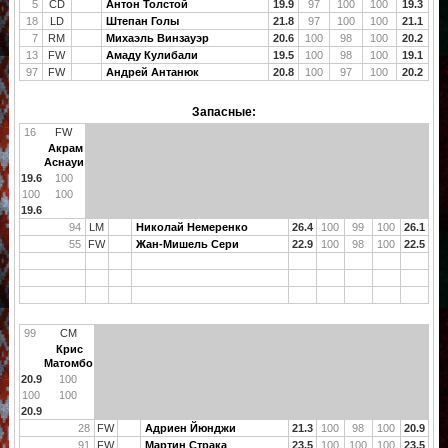
5
CD
Антон Толстой
19.9
97
100
100
19.3
18
LD
Штепан Голы
21.8
97
100
100
21.1
7
RM
Михаэль Винзауэр
20.6
100
98
100
20.2
13
FW
Амаду Кулибали
19.5
100
98
100
19.1
97
FW
Андрей Антанюк
20.8
100
97
100
20.2
Запасные:
16
FW
Акрам
Аснауи
19.6
100
100
100
19.6
94
LM
Николай Немеренко
26.4
100
99
100
26.1
55
FW
Жан-Мишель Сери
22.9
100
98
100
22.5
99
CM
Крис
Матомбо
20.9
100
100
100
20.9
28
FW
Адриен Йюнджи
21.3
100
98
100
20.9
91
FW
Мартин Страка
23.5
100
100
100
23.5