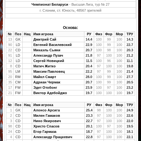
Чемпионат Беларуси
- Высшая Лига, тур № 27
г. Слоним, ст. Юность, 48567 зрителей
Основа:
№
Поз
Нац
Имя игрока
РУ
Физ
Фор
Мор
ТРУ
13
GK
Дмитрий Сай
14.4
100
99
100
14.3
90
LD
Евгений Василевский
22.9
100
99
100
22.7
22
CD
Микаэль Сьяни
20.7
100
98
100
20.3
91
LD
Александр Пузач
21.8
97
100
100
21.2
12
LD
Сергей Новицкий
11.5
100
96
100
11.1
8
CD
Матич Житко
20.4
97
100
100
19.8
95
LM
Максим Павловец
22.2
97
99
100
21.4
20
RM
Майкл Смарт
28.0
100
99
100
27.7
35
CM
Адриан Чермак
20.7
100
99
100
20.5
17
FW
Эдет Отобонг
23.9
100
97
100
23.2
21
FW
Виктор Адебойджо
19.7
100
100
100
19.7
№
Поз
Нац
Имя игрока
РУ
Физ
Фор
Мор
ТРУ
1
GK
Алонсо Арсига
25.4
98
100
100
24.9
2
CD
Милен Гамаков
23.3
97
100
100
22.6
3
CD
Нино Якирович
22.7
97
100
100
22.0
98
CD
Христо Спасов
20.1
100
97
100
19.5
24
CD
Егор Гармаза
18.7
97
100
100
18.1
4
CD
Александр Працкевич
22.8
97
100
100
22.1