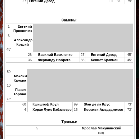
27
Евгений Дрозд
Ш
3:0
79'
Замены:
1
Евгений
Прокопчик
3
Александр
Красий
45'
26
Василий Василенко
27
Евгений Дрозд
45'
36
Фернанду Нобрега
35
Кеннет Бракман
45'
59
Максим
Камкин
10
Павел
Горбач
73'
60
Кшиштоф Крул
99
Жан де ла Крус
73'
4
Хорхе Луис Кабальеро
15
Коссиви Амедеджиссо
73'
Травмы:
5
Ярослав Макушинский
1ИД