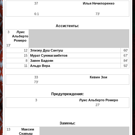
37
Илья Нечипоренко
6:1
73'
Ассистенты:
3
Луис
Альберто
Ромеро
13'
12
Элизеу Душ Сантуш
60'
15
Мурат Суюмагамбетов
67'
8
Завен Бадоян
84'
11
Альдо Вера
92'
33
Кевин Зои
73'
Предупреждения:
3
Луис Альберто Ромеро
27'
Замены:
13
Максим
Скавыш