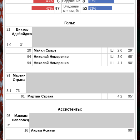
6
8
43%
Нарушения
57%
Владение
47
53
47%
53%
мячом, %
Голы:
21
Виктор
Адебойджо
1:0
3'
20
Майкл Смарт
Ш
2:0
29'
94
Николай Немеренко
Ш
3:0
68'
94
Николай Немеренко
Ш
4:1
90'
91
Мартин
Страка
3:1
73'
91
Мартин Страка
4:2
95'
Ассистенты:
95
Максим
Павловец
3'
16
Акрам Аснауи
90'