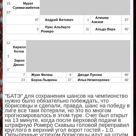
15
Мурат
Суюмагамбетов
37'
Алишер
47
Андрий Витович
1
37'
Азизов
Луис Альберто
3
11
Альдо Вера
45'
Ромеро
12
Кирилл
Котов
3
Эарон
Джонс
1'
7
Жуан Фелиш
6
Джоди Лукоки
46'
23
Борха Льярена
37
Илья Нечипоренко
46'
"БАТЭ" для сохранения шансов на чемпионство
нужно было обязательно побеждать, что
борисовцы и сделали, правда, шанс на победу в
лиге все таки потеряли, но это во многом
прогнозировалось в этом туре. Счет был открыт
на 13 минуте, когда после верховой подачи в
штрафную Ромеро Скавыш головой переправил
круглого в верхний угол ворот гостей - 1:0.
Окрыленные успехом борисовцы идут на штурм