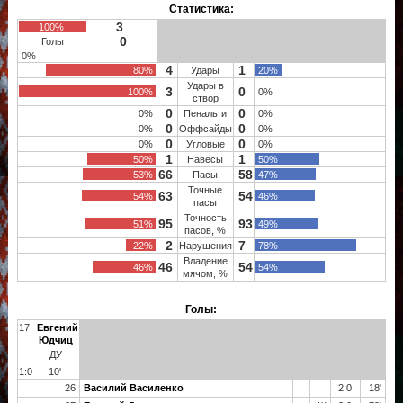
Статистика:
3
100%
0
Голы
0%
4
1
80%
Удары
20%
Удары в
3
0
100%
0%
створ
0
0
0%
Пенальти
0%
0
0
0%
Оффсайды
0%
0
0
0%
Угловые
0%
1
1
50%
Навесы
50%
66
58
53%
Пасы
47%
Точные
63
54
54%
46%
пасы
Точность
95
93
51%
49%
пасов, %
2
7
22%
Нарушения
78%
Владение
46
54
46%
54%
мячом, %
Голы:
17
Евгений
Юдчиц
ДУ
1:0
10'
26
Василий Василенко
2:0
18'