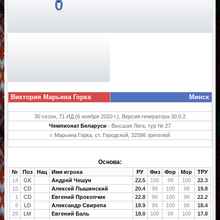
0
Виктория Марьина Горка
Минск
30 сезон, 71 ИД (6 ноября 2020 г.), Версия генератора 30.0.2
Чемпионат Беларуси
- Высшая Лига, тур № 27
г. Марьина Горка, ст. Городской, 32586 зрителей
Основа:
№
Поз
Нац
Имя игрока
РУ
Физ
Фор
Мор
ТРУ
14
GK
Андрей Чешун
22.5
100
99
100
22.3
15
CD
Алексей Пышинский
20.4
99
100
98
19.8
1
CD
Евгений Прокопчик
22.8
99
100
98
22.2
6
LD
Александр Свирепа
18.9
99
100
98
18.4
29
LM
Евгений Баль
18.0
100
99
100
17.8