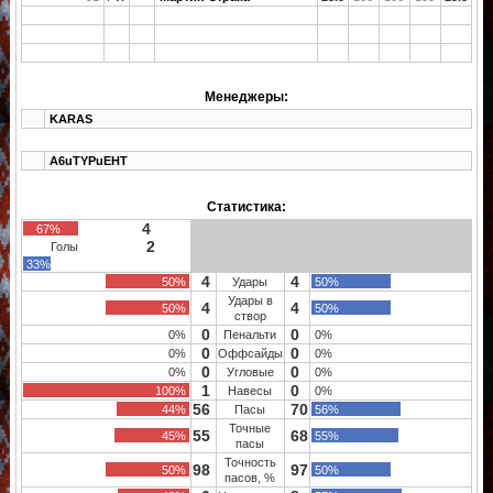
Менеджеры:
KARAS
A6uTYPuEHT
Статистика:
4
67%
2
Голы
33%
4
4
50%
Удары
50%
Удары в
4
4
50%
50%
створ
0
0
0%
Пенальти
0%
0
0
0%
Оффсайды
0%
0
0
0%
Угловые
0%
1
0
100%
Навесы
0%
56
70
44%
Пасы
56%
Точные
55
68
45%
55%
пасы
Точность
98
97
50%
50%
пасов, %