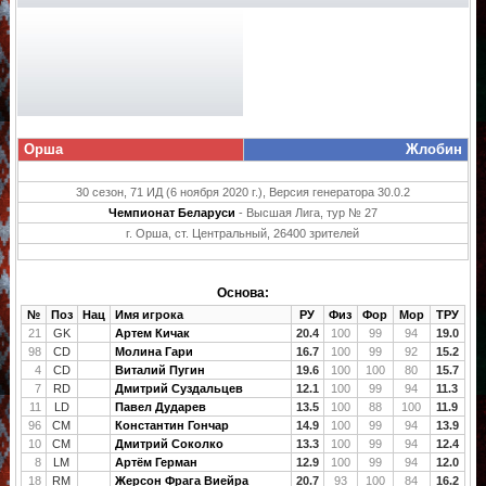
Орша
Жлобин
30 сезон, 71 ИД (6 ноября 2020 г.), Версия генератора 30.0.2
Чемпионат Беларуси
- Высшая Лига, тур № 27
г. Орша, ст. Центральный, 26400 зрителей
Основа:
№
Поз
Нац
Имя игрока
РУ
Физ
Фор
Мор
ТРУ
21
GK
Артем Кичак
20.4
100
99
94
19.0
98
CD
Молина Гари
16.7
100
99
92
15.2
4
CD
Виталий Пугин
19.6
100
100
80
15.7
7
RD
Дмитрий Суздальцев
12.1
100
99
94
11.3
11
LD
Павел Дударев
13.5
100
88
100
11.9
96
CM
Константин Гончар
14.9
100
99
94
13.9
10
CM
Дмитрий Соколко
13.3
100
99
94
12.4
8
LM
Артём Герман
12.9
100
99
94
12.0
18
RM
Жерсон Фрага Виейра
20.7
93
100
84
16.2