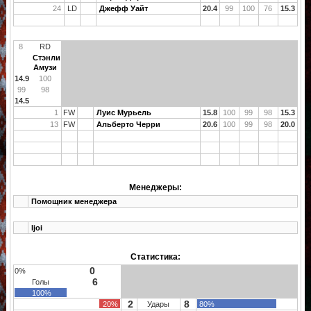
24
LD
Джефф Уайт
20.4
99
100
76
15.3
8
RD
Стэнли
Амузи
14.9
100
99
98
14.5
1
FW
Луис Мурьель
15.8
100
99
98
15.3
13
FW
Альберто Черри
20.6
100
99
98
20.0
Менеджеры:
Помощник менеджера
ljoi
Статистика:
0
0%
6
Голы
100%
2
8
20%
Удары
80%