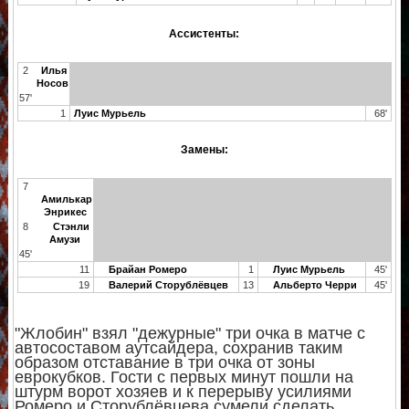
Ассистенты:
2
Илья
Носов
57'
1
Луис Мурьель
68'
Замены:
7
Амилькар
Энрикес
8
Стэнли
Амузи
45'
11
Брайан Ромеро
1
Луис Мурьель
45'
19
Валерий Сторублёвцев
13
Альберто Черри
45'
"Жлобин" взял "дежурные" три очка в матче с
автосоставом аутсайдера, сохранив таким
образом отставание в три очка от зоны
еврокубков. Гости с первых минут пошли на
штурм ворот хозяев и к перерыву усилиями
Ромеро и Сторублёвцева сумели сделать