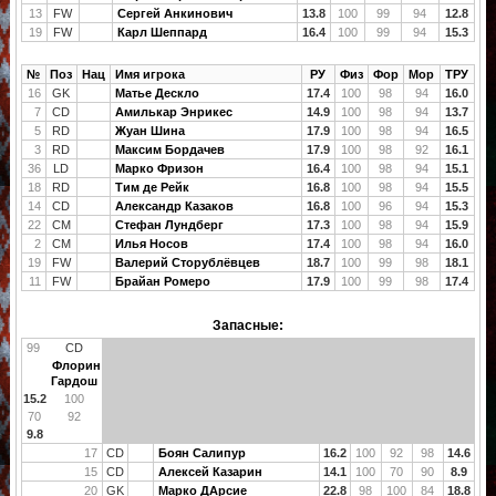
13
FW
Сергей Анкинович
13.8
100
99
94
12.8
19
FW
Карл Шеппард
16.4
100
99
94
15.3
№
Поз
Нац
Имя игрока
РУ
Физ
Фор
Мор
ТРУ
16
GK
Матье Дескло
17.4
100
98
94
16.0
7
CD
Амилькар Энрикес
14.9
100
98
94
13.7
5
RD
Жуан Шина
17.9
100
98
94
16.5
3
RD
Максим Бордачев
17.9
100
98
92
16.1
36
LD
Марко Фризон
16.4
100
98
94
15.1
18
RD
Тим де Рейк
16.8
100
98
94
15.5
14
CD
Александр Казаков
16.8
100
96
94
15.3
22
CM
Стефан Лундберг
17.3
100
98
94
15.9
2
CM
Илья Носов
17.4
100
98
94
16.0
19
FW
Валерий Сторублёвцев
18.7
100
99
98
18.1
11
FW
Брайан Ромеро
17.9
100
99
98
17.4
Запасные:
99
CD
Флорин
Гардош
15.2
100
70
92
9.8
17
CD
Боян Салипур
16.2
100
92
98
14.6
15
CD
Алексей Казарин
14.1
100
70
90
8.9
20
GK
Марко ДАрсие
22.8
98
100
84
18.8