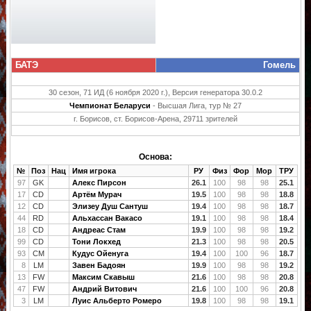
БАТЭ
Гомель
30 сезон, 71 ИД (6 ноября 2020 г.), Версия генератора 30.0.2
Чемпионат Беларуси
- Высшая Лига, тур № 27
г. Борисов, ст. Борисов-Арена, 29711 зрителей
Основа:
№
Поз
Нац
Имя игрока
РУ
Физ
Фор
Мор
ТРУ
97
GK
Алекс Пирсон
26.1
100
98
98
25.1
17
CD
Артём Мурач
19.5
100
98
98
18.8
12
CD
Элизеу Душ Сантуш
19.4
100
98
98
18.7
44
RD
Альхассан Вакасо
19.1
100
98
98
18.4
18
CD
Андреас Стам
19.9
100
98
98
19.2
99
CD
Тони Локхед
21.3
100
98
98
20.5
93
CM
Кудус Ойенуга
19.4
100
100
96
18.7
8
LM
Завен Бадоян
19.9
100
98
98
19.2
13
FW
Максим Скавыш
21.6
100
98
98
20.8
47
FW
Андрий Витович
21.6
100
100
96
20.8
3
LM
Луис Альберто Ромеро
19.8
100
98
98
19.1