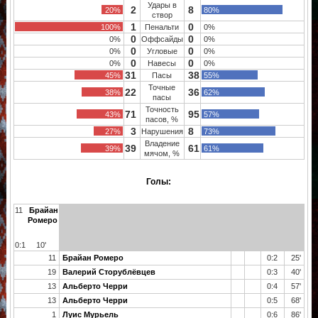
Удары в
2
8
20%
80%
створ
1
0
100%
Пенальти
0%
0
0
0%
Оффсайды
0%
0
0
0%
Угловые
0%
0
0
0%
Навесы
0%
31
38
45%
Пасы
55%
Точные
22
36
38%
62%
пасы
Точность
71
95
43%
57%
пасов, %
3
8
27%
Нарушения
73%
Владение
39
61
39%
61%
мячом, %
Голы:
11
Брайан
Ромеро
0:1
10'
11
Брайан Ромеро
0:2
25'
19
Валерий Сторублёвцев
0:3
40'
13
Альберто Черри
0:4
57'
13
Альберто Черри
0:5
68'
1
Луис Мурьель
0:6
86'