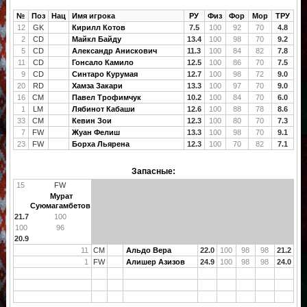
№
Поз
Нац
Имя игрока
РУ
Физ
Фор
Мор
ТРУ
12
GK
Кирилл Котов
7.5
100
92
70
4.8
2
CD
Майкл Байду
13.4
100
98
70
9.2
5
CD
Александр Анискович
11.3
100
84
82
7.8
11
CD
Гонсало Камило
12.5
100
86
70
7.5
9
CD
Синтаро Курумая
12.7
100
98
72
9.0
20
RD
Хамза Закари
13.3
100
97
70
9.0
16
CM
Павел Трофимчук
10.2
100
84
70
6.0
1
LM
Лябинот Кабаши
12.6
100
88
78
8.6
33
CM
Кевин Зои
12.3
100
80
70
7.3
7
FW
Жуан Фелиш
13.3
100
98
70
9.1
23
FW
Борха Льярена
12.3
100
70
82
7.1
Запасные:
15
FW
Мурат
Суюмагамбетов
21.7
100
100
96
20.9
11
CM
Альдо Вера
22.0
100
98
98
21.2
1
FW
Алишер Азизов
24.9
100
98
98
24.0