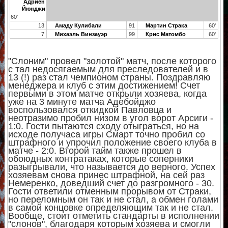
Адриен
Йюнджи
60'
13
Амаду Кулибали
91
Мартин Страка
60'
7
Михаэль Винзауэр
99
Крис Матомбо
60'
"Слоним" провел "золотой" матч, после которого
с тал недосягаемым для преследователей и в
13 (!) раз стал чемпионом страны. Поздравляю
менеджера и клуб с этим достижением! Счет
первыми в этом матче открыли хозяева, когда
уже на 3 минуте матча Адебойджо
воспользовался откидкой Павловца и
неотразимо пробил низом в угол ворот Арсиги -
1:0. Гости пытаются сходу отыграться, но на
исходе получаса игры Смарт точно пробил со
штрафного и упрочил положение своего клуба в
матче - 2:0. Второй тайм также прошел в
обоюдных контратаках, которые соперники
разыгрывали, что называется до верного. Успех
хозяевам снова принес штрафной, на сей раз
Немеренко, доведший счет до разгромного - 30.
Гости ответили отменным прорывом от Страки,
но переломным он так и не стал, а обмен голами
в самой концовке определяющим так и не стал.
Вообще, стоит отметить стандарты в исполнении
"слонов", благодаря которым хозяева и смогли