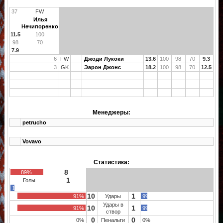
37
FW
Илья
Нечипоренко
11.5
100
98
70
7.9
6
FW
Джоди Лукоки
13.6
100
98
70
9.3
3
GK
Эарон Джонс
18.2
100
98
70
12.5
Менеджеры:
petrucho
Vovavo
Статистика:
8
89%
1
Голы
11%
10
1
91%
Удары
9%
Удары в
10
1
91%
9%
створ
0
0
0%
Пенальти
0%