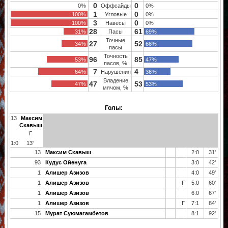
0
0
0%
Оффсайды
0%
1
0
100%
Угловые
0%
3
0
100%
Навесы
0%
28
61
31%
Пасы
69%
Точные
27
52
34%
66%
пасы
Точность
96
85
53%
47%
пасов, %
7
4
64%
Нарушения
36%
Владение
47
53
47%
53%
мячом, %
Голы:
13
Максим
Скавыш
Г
1:0
13'
13
Максим Скавыш
2:0
31'
93
Кудус Ойенуга
3:0
42'
1
Алишер Азизов
4:0
49'
1
Алишер Азизов
Г
5:0
60'
1
Алишер Азизов
6:0
67'
1
Алишер Азизов
Г
7:1
84'
15
Мурат Суюмагамбетов
8:1
92'