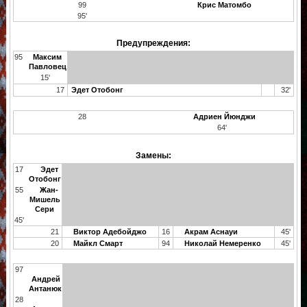
99
Крис Матомбо
95'
Предупреждения:
95
Максим
Павловец
15'
17
Эдет Отобонг
32'
28
Адриен Йюнджи
64'
Замены:
17
Эдет
Отобонг
55
Жан-
Мишель
Сери
45'
21
Виктор Адебойджо
16
Акрам Аснауи
45'
20
Майкл Смарт
94
Николай Немеренко
45'
97
Андрей
Антанюк
28