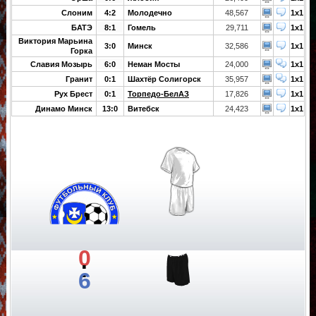
Слоним
4:2
Молодечно
48,567
1x1
БАТЭ
8:1
Гомель
29,711
1x1
Виктория Марьина
3:0
Минск
32,586
1x1
Горка
Славия Мозырь
6:0
Неман Мосты
24,000
1x1
Гранит
0:1
Шахтёр Солигорск
35,957
1x1
Рух Брест
0:1
Торпедо-БелАЗ
17,826
1x1
Динамо Минск
13:0
Витебск
24,423
1x1
0
:
6