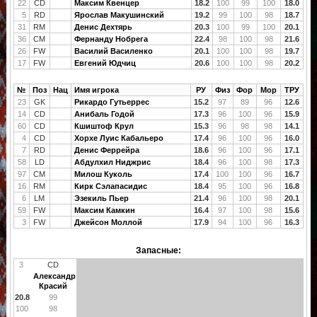
22
CD
Максим Квенцер
18.2
100
99
100
18.0
5
RD
Ярослав Макушинский
19.2
99
100
98
18.7
31
RM
Денис Дехтярь
20.3
100
99
100
20.1
36
CM
Фернанду Нобрега
22.4
98
100
98
21.6
26
FW
Василий Василенко
20.1
100
100
98
19.7
17
FW
Евгений Юдчиц
20.6
100
100
98
20.2
№
Поз
Нац
Имя игрока
РУ
Физ
Фор
Мор
ТРУ
23
GK
Рикардо Гутьеррес
15.2
97
89
96
12.6
14
CD
Анибаль Годой
17.3
96
100
96
15.9
60
CD
Кшиштоф Крул
15.3
96
98
98
14.1
4
CD
Хорхе Луис Кабальеро
17.4
96
100
96
16.0
7
RD
Денис Феррейра
18.6
96
100
96
17.1
58
LD
Абдулхил Ниджрис
18.4
96
100
98
17.3
97
CM
Милош Куколь
17.4
100
100
96
16.7
16
RM
Кирк Сэлапасидис
18.4
95
100
96
16.8
6
LM
Эзекиль Пьер
21.4
96
100
98
20.1
59
FW
Максим Камкин
16.4
97
100
98
15.6
3
FW
Джейсон Моллой
17.9
94
100
96
16.3
Запасные:
3
CD
Александр
Красий
20.8
99
100
98