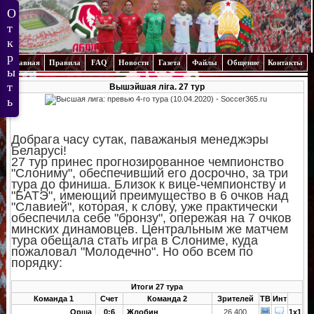
Главная
Правила
FAQ
Новости
Газета
Файлы
Общение
Контакты
Вышэйшая ліга. 27 тур
Добрага часу сутак, паважаныя менеджэры
Беларусі!
27 тур принес прогнозированное чемпионство
"Слониму", обеспечивший его досрочно, за три
тура до финиша. Близок к вице-чемпионству и
"БАТЭ", имеющий преимущество в 6 очков над
"Славией", которая, к слову, уже практически
обеспечила себе "бронзу", опережая на 7 очков
минских динамовцев. Центральным же матчем
тура обещала стать игра в Слониме, куда
пожаловал "Молодечно". Но обо всем по
порядку:
Итоги 27 тура
Команда 1
Счет
Команда 2
Зрителей
ТВ
Инт
Орша
0:6
Жлобин
26,400
1x1