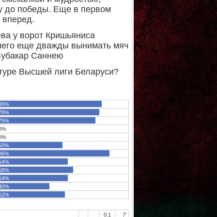
ру до победы. Еще в первом
 вперед.
ева у ворот Кришьяниса
днего еще дважды вынимать мяч
 Бубакар Саннею
м туре Высшей лиги Беларуси?
80%
78%
75%
0%
0%
50%
86%
54%
58%
54%
40%
52%
0:1
7'