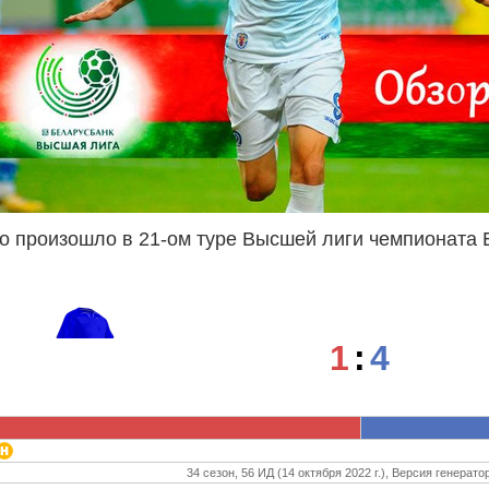
то произошло в 21-ом туре Высшей лиги чемпионата 
1
:
4
34 сезон, 56 ИД (14 октября 2022 г.), Версия генератор