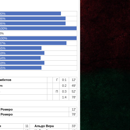
80%
86%
86%
100%
0%
100%
87%
55%
59%
54%
59%
55%
мбетов
Г
0:1
12'
ич
0:2
49'
в
П
0:3
52'
1:4
78'
 Ромеро
12'
 Ромеро
78'
н
11
Альдо Вера
33'