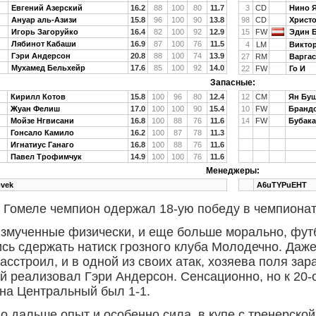
Евгений Азерский
16.2
88
100
80
11.7
3
CD
Нино 
Ануар аль-Азизи
15.8
96
100
90
13.8
98
CD
Христ
Игорь Загоруйко
16.4
82
100
92
12.9
15
FW
Эдин 
Лябинот Кабаши
16.9
87
100
76
11.5
4
LM
Виктор
Гэри Андерсон
20.8
88
100
74
13.9
27
RM
Варга
Мухамед Бельхейр
17.6
85
100
92
14.0
22
FW
Го И
Запасные:
Кирилл Котов
15.8
100
96
80
12.4
12
CM
Ян Бу
Жуан Фелиш
17.0
100
100
90
15.4
10
FW
Брандо
Мойзе Нгвисани
16.8
100
88
76
11.6
14
FW
Бубака
Гонсало Камило
16.2
100
87
78
11.3
Игнатиус Ганаго
16.8
100
88
76
11.6
Павел Трофимчук
14.9
100
100
76
11.6
Менеджеры:
ovek
A6uTYPuEHT
 Гомеле чемпион одержал 18-ую победу в чемпионат
змученные физически, и еще больше морально, фут
сь сдержать натиск грозного клуба Молодечно. Даже
расстроил, и в одной из своих атак, хозяева поля за
й реализовал Гэри Андерсон. Сенсационно, но к 20-о
на Центральный был 1-1.
о дальше опыт и особенно сила, в купе с тренерско