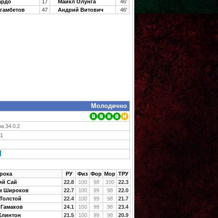
ардо
17
Майкл Олунга
46'
гамбетов
47
Андрий Витович
46'
Молодечно
а 34.0.2
21
рока
РУ
Физ
Фор
Мор
ТРУ
ий Сай
22.8
100
98
100
22.3
м Широков
22.7
100
99
98
22.0
Толстой
22.4
100
99
98
21.7
 Гамаков
24.1
100
99
98
23.4
Клинтон
21.5
100
99
98
20.9