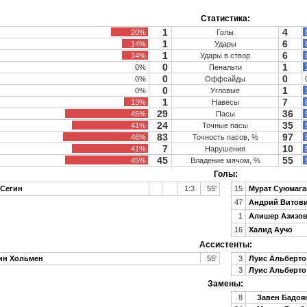
Статистика:
1
4
20%
Голы
1
6
14%
Удары
1
6
14%
Удары в створ
0
1
0%
Пенальти
0
0
0%
Оффсайды
0
1
0%
Угловые
1
7
13%
Навесы
29
36
45%
Пасы
24
35
41%
Точные пасы
83
97
46%
Точность пасов, %
7
10
41%
Нарушения
45
55
45%
Владение мячом, %
Голы:
 Сегин
1:3
55'
15
Мурат Суюмага
47
Андрий Витов
1
Алишер Азизо
16
Халид Аучо
Ассистенты:
ин Хольмен
55'
3
Луис Альберто
3
Луис Альберто
Замены:
8
Завен Бадоя