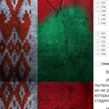
31
CD
22
CM
21
CM
1
LM
3
LM
4
FW
12
GK
7
FW
10
CD
11
CD
14
RD
16
CM
Chel
В
И
пытали
их не 
которы
стадио
Н