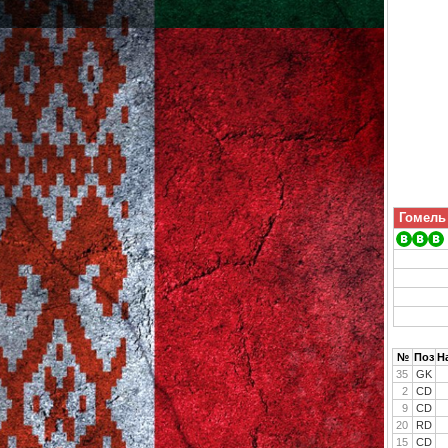
Гомель
№
Поз
Н
35
GK
2
CD
9
CD
20
RD
15
CD