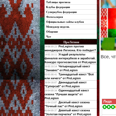
Таблицы прогноза
Клубы федерации
Суперкубок федерации
Фотогалерея
Официальные сайты клубов
Менеджер недели.
Общение
Чат
ПроЛегион
ProLegion против
24/06 09:23
менеджеров Легиона. Кто победит?
Угадай результаты
14/05 10:11
Все, ч
финалов интеркубков и заработай.
Конкурс прогнозистов от ProLegion
Четырнадцатый квест
10/05 10:54
"Занавес" от ProLegion
Тринадцатый квест "Всё
03/05 08:41
или ничего" от ProLegion
Двенадцатый квест
26/04 18:07
"Суперсаб" от ProLegion
Одиннадцатый квест
19/04 09:34
сезона "Лучшая защита" от
ProLegion
Лида
Десятый квест сезона
11/04 13:07
"Точный пас" от ProLegion
Девятый квест сезона
05/04 09:37
"Золотая перчатка" от ProLegion