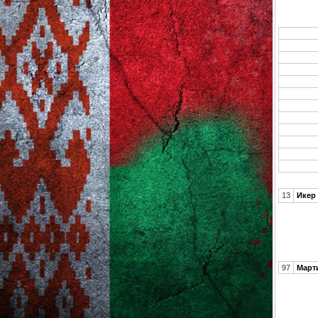
13
Икер
97
Март