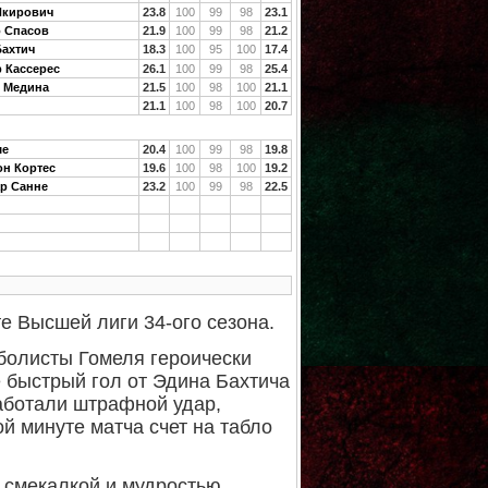
Якирович
23.8
100
99
98
23.1
о Спасов
21.9
100
99
98
21.2
Бахтич
18.3
100
95
100
17.4
 Кассерес
26.1
100
99
98
25.4
с Медина
21.5
100
98
100
21.1
21.1
100
98
100
20.7
ше
20.4
100
99
98
19.8
н Кортес
19.6
100
98
100
19.2
р Санне
23.2
100
99
98
22.5
е Высшей лиги 34-ого сезона.
болисты Гомеля героически
 быстрый гол от Эдина Бахтича
работали штрафной удар,
й минуте матча счет на табло
й смекалкой и мудростью,