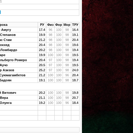
21
рока
РУ
Физ
Фор
Мор
ТРУ
 Амугу
17.4
96
100
98
16.4
 Степанов
19.9
98
100
98
19.1
ас Стам
21.2
98
100
98
20.4
Локхед
20.4
98
100
98
19.6
 Ломбардо
20.2
98
100
98
19.4
аре
19.9
100
100
98
19.5
Альберто Ромеро
20.4
97
100
98
19.4
 Аучо
20.5
97
100
98
19.5
р Азизов
25.2
97
100
98
24.0
 Суюмагамбетов
21.2
100
100
96
20.4
 Бадоян
19.1
100
100
98
18.7
й Витович
20.2
100
100
98
19.8
 Вера
21.1
100
100
98
20.7
Олунга
19.2
100
100
96
18.4