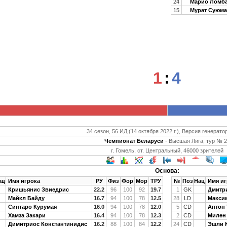
24
Марио Ломб
15
Мурат Суюма
1
:
4
34 сезон, 56 ИД (14 октября 2022 г.), Версия генератор
Чемпионат Беларуси
- Высшая Лига, тур № 
г. Гомель, ст. Центральный, 46000 зрителей
Основа:
ац
Имя игрока
РУ
Физ
Фор
Мор
ТРУ
№
Поз
Нац
Имя иг
Кришьянис Звиедрис
22.2
96
100
92
19.7
1
GK
Дмитр
Майкл Байду
16.7
94
100
78
12.5
28
LD
Макси
Синтаро Курумая
16.0
94
100
78
12.0
5
CD
Антон 
Хамза Закари
16.4
94
100
78
12.3
2
CD
Милен
Димитриос Константинидис
16.2
88
100
84
12.2
24
CD
Эшли 