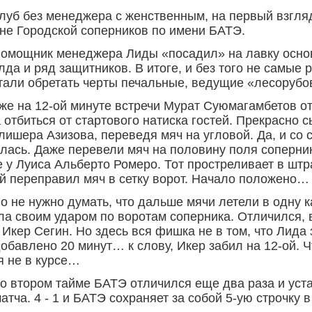
луб без менеджера с женственным, на первый взгля
не Городской соперников по имени БАТЭ.
омощник менеджера Лиды «посадил» на лавку осно
да и ряд защитников. В итоге, и без того не самые
тали обретать черты печальные, ведущие «лесорубо
же на 12-ой минуте встречи Мурат Суюмагамбетов от
 отбиться от стартового натиска гостей. Прекрасно 
лишера Азизова, переведя мяч на угловой. Да, и со
лась. Даже перевели мяч на половину поля соперник
 у Луиса Альберто Ромеро. Тот простреливает в ш
й переправил мяч в сетку ворот. Начало положено…
о не нужно думать, что дальше мячи летели в одну к
ла своим ударом по воротам соперника. Отличился, 
 Икер Сегин. Но здесь вся фишка не в том, что Лида 
обавлено 20 минут… к слову, Икер забил на 12-ой. Ч
я не в курсе…
о втором тайме БАТЭ отличился еще два раза и уст
матча. 4 - 1 и БАТЭ сохраняет за собой 5-ую строчку 