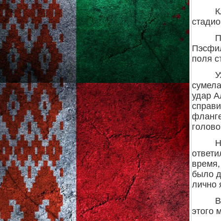
К
стадио
П
Пэсфил
поля с
У
сумела
удар А
справи
фланге
голово
Н
ответи
время,
было д
лично 
В
этого 