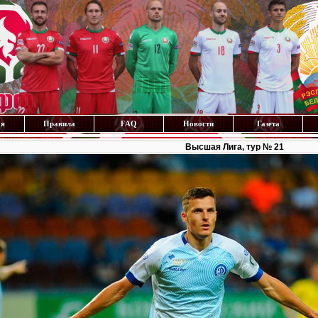
ая
Правила
FAQ
Новости
Газета
Высшая Лига, тур № 21