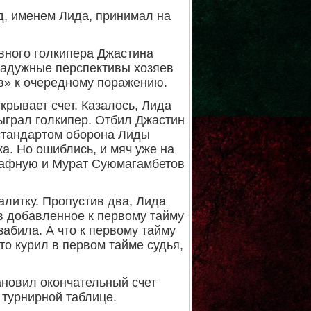
д, именем Лида, принимал на
вного голкипера Джастина
 радужные перспективы хозяев
в» к очередному поражению.
крывает счет. Казалось, Лида
сыграл голкипер. Отбил Джастин
 стандартом оборона Лиды
а. Но ошиблись, и мяч уже на
трафную и Мурат Суюмагамбетов
алитку. Пропустив два, Лида
в добавленное к первому тайму
забила. А что к первому тайму
то курил в первом тайме судья,
ановил окончательный счет
в турнирной таблице.