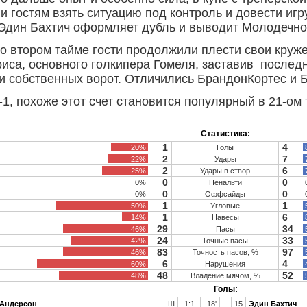
и гостям взять ситуацию под контроль и довести иг
Эдин Бахтич оформляет дубль и выводит Молодечно
о втором тайме гости продолжили плести свои круж
иса, основного голкипера Гомеля, заставив после
ки собственных ворот. Отличились БрандонКортес и
-1, похоже этот счет становится популярный в 21-о
Статистика:
1
4
20%
Голы
2
7
22%
Удары
2
6
25%
Удары в створ
0
0
0%
Пенальти
0
0
0%
Оффсайды
1
1
50%
Угловые
1
6
14%
Навесы
29
34
46%
Пасы
24
33
42%
Точные пасы
83
97
46%
Точность пасов, %
6
4
60%
Нарушения
48
52
48%
Владение мячом, %
Голы:
 Андерсон
Ш
1:1
18'
15
Эдин Бахтич