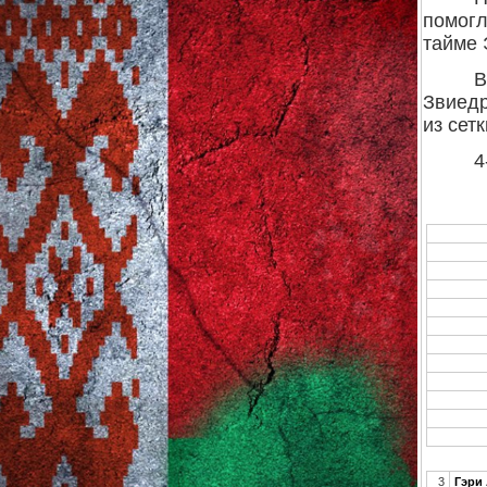
помогл
тайме 
В
Звиедр
из сет
4
3
Гэри