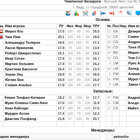
Чемпионат Беларуси
- Высшая Лига, тур № 
г. Лида, ст. Городской, 29000 зрителей
Основа:
ац
Имя игрока
РУ
Физ
Фор
Мор
ТРУ
№
Поз
Нац
Имя иг
Мирко Кос
17.5
100
99
95
16.5
22
GK
Дезире
13
CD
Семен
Чжи Лим
20.1
100
99
98
19.5
18
CD
Андре
Алешандру Толерон
19.6
100
100
87
17.1
99
CD
Тони 
Ласси Ярвенпяя
17.9
74
100
98
13.0
24
RD
Марио
Роберт Шмаукстелис
15.1
100
88
99
13.2
10
CD
Том Ст
Икер Сегин
17.6
91
100
98
15.7
3
LM
Луис 
Мартин Хольмен
17.4
95
100
98
16.2
16
LM
Халид
Кристиан Бассогог
16.4
83
100
98
13.3
1
FW
Алише
Зоран Зец
19.9
95
100
98
18.5
15
FW
Мурат
Юстин Бок
16.9
100
89
100
15.0
8
LM
Завен
Стивен Альбье
17.9
100
99
100
17.7
Запасные:
Кевин Теофил-Катерин
18.2
99
100
98
17.7
47
FW
Андри
Жуан-Оливье Симо-Кинг
17.0
100
70
100
11.9
11
CM
Альдо
Хоан Кайседо
17.7
100
99
100
17.5
17
CD
Майкл 
Журден Ассен
17.4
100
70
100
12.2
Джастин Пэсфилд
21.8
97
100
98
20.7
Менеджеры:
щник менеджера
petrucho