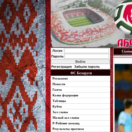
Логин
Главн
Пароль
Регистрация
Забыли пароль
ФС Беларуси
Регламент
Новости
Газета
Казна федерации
Таблицы
Кубок
Зал славы
Малый зал славы
Р-Рейтинг команд
Результаты прогноза