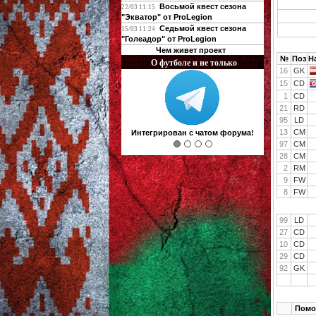
Восьмой квест сезона
22/03 11:15
"Экватор" от ProLegion
Седьмой квест сезона
15/03 11:24
"Голеадор" от ProLegion
Чем живет проект
№
Поз
Н
О футболе и не только
16
GK
15
CD
1
CD
21
RD
95
LD
13
CM
Интегрирован с чатом форума!
97
CM
28
CM
2
RM
9
FW
8
FW
99
LD
27
CD
10
CD
29
CD
92
GK
Помо