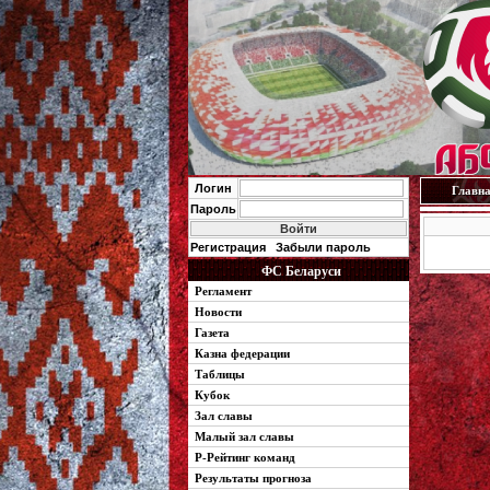
Логин
Главн
Пароль
Регистрация
Забыли пароль
ФС Беларуси
Регламент
Новости
Газета
Казна федерации
Таблицы
Кубок
Зал славы
Малый зал славы
Р-Рейтинг команд
Результаты прогноза