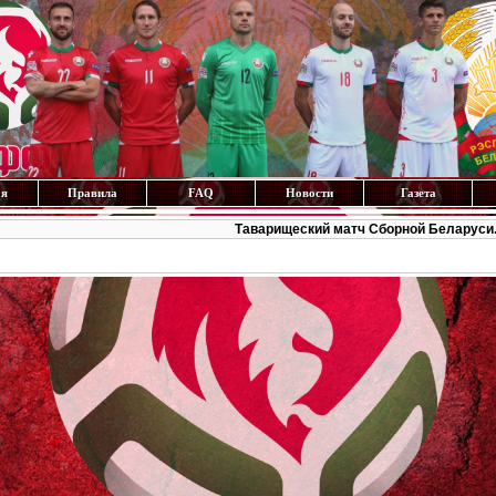
ая
Правила
FAQ
Новости
Газета
Таварищеский матч Сборной Беларуси