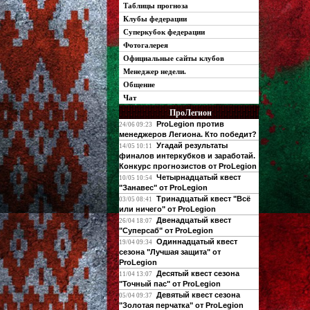
Таблицы прогноза
Клубы федерации
Суперкубок федерации
Фотогалерея
Официальные сайты клубов
Менеджер недели.
Общение
Чат
ПроЛегион
ProLegion против
24/06 09:23
менеджеров Легиона. Кто победит?
Угадай результаты
14/05 10:11
финалов интеркубков и заработай.
Конкурс прогнозистов от ProLegion
Четырнадцатый квест
10/05 10:54
"Занавес" от ProLegion
Тринадцатый квест "Всё
03/05 08:41
или ничего" от ProLegion
Двенадцатый квест
26/04 18:07
"Суперсаб" от ProLegion
Одиннадцатый квест
19/04 09:34
сезона "Лучшая защита" от
ProLegion
Десятый квест сезона
11/04 13:07
"Точный пас" от ProLegion
Девятый квест сезона
05/04 09:37
"Золотая перчатка" от ProLegion