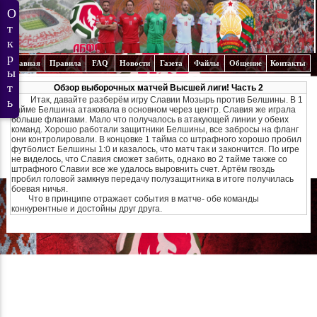
Главная
Правила
FAQ
Новости
Газета
Файлы
Общение
Контакты
Обзор выборочных матчей Высшей лиги! Часть 2
Итак, давайте разберём игру Славии Мозырь против Белшины. В 1
тайме Белшина атаковала в основном через центр. Славия же играла
больше флангами. Мало что получалось в атакующей линии у обеих
команд. Хорошо работали защитники Белшины, все забросы на фланг
они контролировали. В концовке 1 тайма со штрафного хорошо пробил
футболист Белшины 1:0 и казалось, что матч так и закончится. По игре
не виделось, что Славия сможет забить, однако во 2 тайме также со
штрафного Славии все же удалось выровнить счет. Артём гвоздь
пробил головой замкнув передачу полузащитника в итоге получилась
боевая ничья.
Что в принципе отражает события в матче- обе команды
конкурентные и достойны друг друга.