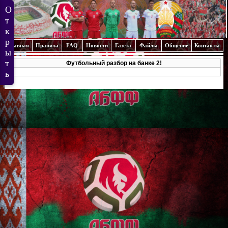
Главная
Правила
FAQ
Новости
Газета
Файлы
Общение
Контакты
Футбольный разбор на банке 2!