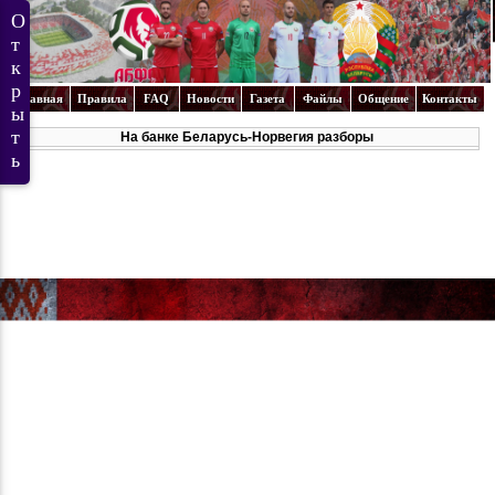
Главная
Правила
FAQ
Новости
Газета
Файлы
Общение
Контакты
На банке Беларусь-Норвегия разборы