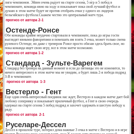
лиги чемпионов. Эйпен очень радует на старте сезона, 5 игр и 5 побед в
чемпионате, команда явно на ходу и показывает пока свой лучший футбол и
думаю в этом матче будет не против отобрать очки у одного из лидеров
бельгийского футбола.Скажем честно это центральный матч тура.
прогноз от автора 2-1
Остенде-Ронсе
Обе команды крайне неудачно стартовали в чемпионате, пока до игры гости
выглядят явными фаворитами и помешать им взять 3 очка, может только смена
рулевого Остенде, но даже с тренером Ронсе просто обязан здесь брать свое, но
пока команда ищет свою игру, все в этом матче возможно.
прогноз от автора 1-2
Стандард - Зульте-Варегем
Стандард без тренера на данный момент и если до пятницы это не изменится, то
ничего интересного в этом матче мы не увидим, а будет лишь 2-я победа подряд
З-В в чемпионате.
прогноз от автора 1-3
Вестерло - Гент
Еще один очень интересный поединок нас ждет, Вестерло в каждом матче дает бой
любому сопернику и показывает приличный футбол, а Гент в свою очередь
одержал на старте сезона 5 побед подряд и захочет одержать и шестую победу к
ряду.
прогноз от автора 2-1
Руселаре-Дессел
Дессел в прошлом туре, потерял дома важные 3 очка в матче с Вестерло и в игре