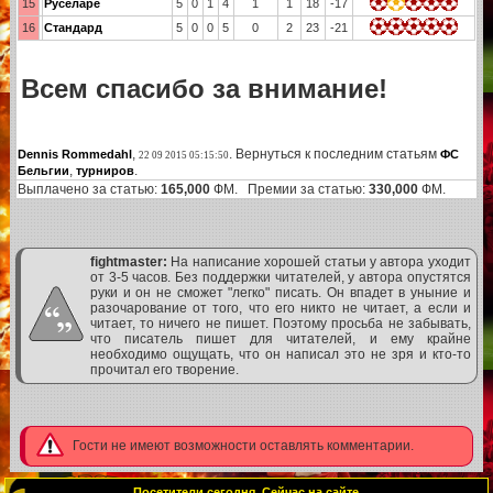
15
Руселаре
5
0
1
4
1
1
18
-17
16
Стандард
5
0
0
5
0
2
23
-21
Всем спасибо за внимание!
,
. Вернуться к последним статьям
Dennis Rommedahl
ФС
22 09 2015 05:15:50
,
.
Бельгии
турниров
Выплачено за статью:
165,000
ФМ. Премии за статью:
330,000
ФМ.
fightmaster:
На написание хорошей статьи у автора уходит
от 3-5 часов. Без поддержки читателей, у автора опустятся
руки и он не сможет "легко" писать. Он впадет в уныние и
разочарование от того, что его никто не читает, а если и
читает, то ничего не пишет. Поэтому просьба не забывать,
что писатель пишет для читателей, и ему крайне
необходимо ощущать, что он написал это не зря и кто-то
прочитал его творение.
Гости не имеют возможности оставлять комментарии.
Посетители сегодня
Сейчас на сайте