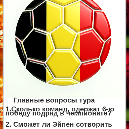
Главные вопросы тура
1.Сколько команд, одержат 6-ю
победу подряд в чемпионате?
2. Сможет ли Эй
пен сотворить