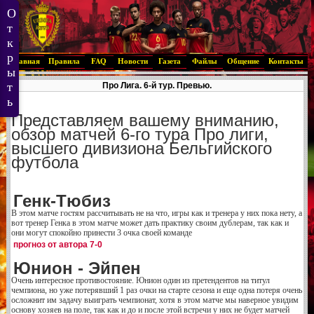
Главная
Правила
FAQ
Новости
Газета
Файлы
Общение
Контакты
Про Лига. 6-й тур. Превью.
Представляем вашему вниманию,
обзор матчей 6-го тура Про лиги,
высшего дивизиона Бельгийского
футбола
Генк-Тюбиз
В этом матче гостям рассчитывать не на что, игры как и тренера у них пока нету, а
вот тренер Генка в этом матче может дать практику своим дублерам, так как и
они могут спокойно принести 3 очка своей команде
прогноз от автора 7-0
Юнион - Эйпен
Очень интересное противостояние. Юнион один из претендентов на титул
чемпиона, но уже потерявший 1 раз очки на старте сезона и еще одна потеря очень
осложнит им задачу выиграть чемпионат, хотя в этом матче мы наверное увидим
основу хозяев на поле, так как и до и после этой встречи у них не будет матчей