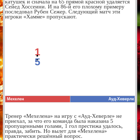
катушек и сначала на 65 прямой красной удаляется
Сейед Хоссеини. И на 86-й его плохому примеру
последовал Рубен Сежер. Следующий матч эти
игроки «Хамме» пропускают.
1
:
5
Мехелен
Ауд-Хеверле
Тренер «Мехелена» на игру с «Ауд-Хеверле» не
приехал, за что его команда была наказана 5
пропущенными голами, 1 гол престижа удалось,
правда, забить. Но вылет для «Мехелена»
практически решённый вопрос.