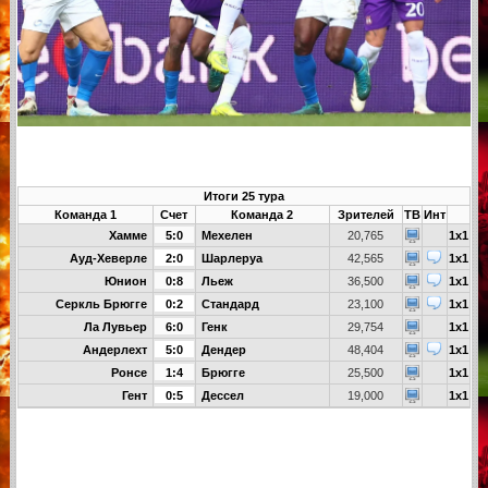
Итоги 25 тура
Команда 1
Счет
Команда 2
Зрителей
ТВ
Инт
Хамме
5:0
Мехелен
20,765
1x1
Ауд-Хеверле
2:0
Шарлеруа
42,565
1x1
Юнион
0:8
Льеж
36,500
1x1
Серкль Брюгге
0:2
Стандард
23,100
1x1
Ла Лувьер
6:0
Генк
29,754
1x1
Андерлехт
5:0
Дендер
48,404
1x1
Ронсе
1:4
Брюгге
25,500
1x1
Гент
0:5
Дессел
19,000
1x1