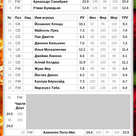
22
FW
Арнальдо Санабрия
23.9
100
98
100
23.4
6
FW
Утман Бумедьян
12.8
100
98
100
12.6
№
Поз
Нац
Имя игрока
РУ
Физ
Фор
Мор
ТРУ
25
GK
Йоханнес Клоцш
10.1
97
95
100
9.3
23
CD
Майколь Лука
7.3
96
100
100
7.0
3
CD
Пап Джитте
6.2
90
100
100
5.6
18
CD
Джонни Киньонес
7.5
96
100
100
7.2
96
LD
Илья Москаленчик
12.1
96
100
98
11.4
6
LM
Джейми Леннон
6.6
96
100
96
6.1
22
CD
Алпай Колдаш
11.9
97
100
96
11.1
11
FW
Жуан Феу
7.8
96
94
98
6.9
20
CD
Йестин Джонс
6.2
95
100
100
5.9
10
FW
Каллум Бёрнсайд
7.3
100
96
96
6.7
16
FW
Марэсукэ Тиба
6.0
100
100
100
6.0
35
FW
Чарли
Доуз
24.5
100
98
100
24.0
20
FW
Ахенатен Пото-Мес
24.6
100
97
100
23.9