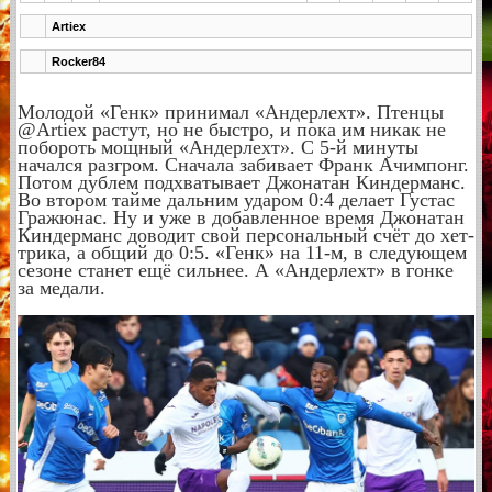
Artiex
Rocker84
Молодой «Генк» принимал «Андерлехт». Птенцы
@Artiex растут, но не быстро, и пока им никак не
побороть мощный «Андерлехт». С 5-й минуты
начался разгром. Сначала забивает Франк Ачимпонг.
Потом дублем подхватывает Джонатан Киндерманс.
Во втором тайме дальним ударом 0:4 делает Густас
Гражюнас. Ну и уже в добавленное время Джонатан
Киндерманс доводит свой персональный счёт до хет-
трика, а общий до 0:5. «Генк» на 11-м, в следующем
сезоне станет ещё сильнее. А «Андерлехт» в гонке
за медали.