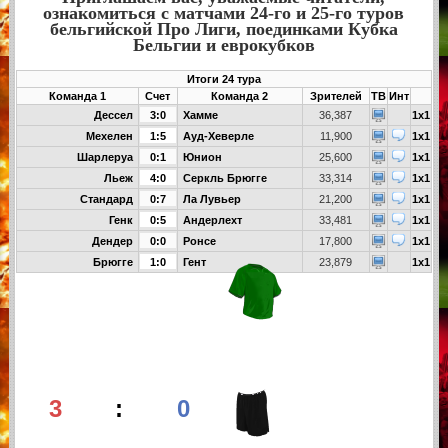
ознакомиться с матчами 24-го и 25-го туров
бельгийской Про Лиги, поединками Кубка
Бельгии и еврокубков
Итоги 24 тура
Команда 1
Счет
Команда 2
Зрителей
ТВ
Инт
Дессел
3:0
Хамме
36,387
1x1
Мехелен
1:5
Ауд-Хеверле
11,900
1x1
Шарлеруа
0:1
Юнион
25,600
1x1
Льеж
4:0
Серкль Брюгге
33,314
1x1
Стандард
0:7
Ла Лувьер
21,200
1x1
Генк
0:5
Андерлехт
33,481
1x1
Дендер
0:0
Ронсе
17,800
1x1
Брюгге
1:0
Гент
23,879
1x1
3
:
0