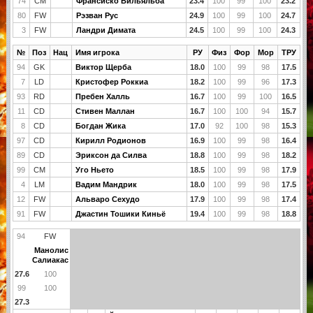
74
CM
Франсиско Вильяльба
23.4
100
99
100
23.2
80
FW
Рэзван Рус
24.9
100
99
100
24.7
3
FW
Ландри Димата
24.5
100
99
100
24.3
№
Поз
Нац
Имя игрока
РУ
Физ
Фор
Мор
ТРУ
94
GK
Виктор Щерба
18.0
100
99
98
17.5
7
LD
Кристофер Роккиа
18.2
100
99
96
17.3
93
RD
Пребен Халль
16.7
100
99
100
16.5
11
CD
Стивен Маллан
16.7
100
100
94
15.7
8
CD
Богдан Жика
17.0
92
100
98
15.3
97
CD
Кирилл Родионов
16.9
100
99
98
16.4
89
CD
Эриксон да Силва
18.8
100
99
98
18.2
99
CM
Уго Ньето
18.5
100
99
98
17.9
4
LM
Вадим Мандрик
18.0
100
99
98
17.5
12
FW
Альваро Сехудо
17.9
100
99
98
17.4
91
FW
Джастин Тошики Киньё
19.4
100
99
98
18.8
94
FW
Манолис
Салиакас
27.6
100
99
100
27.3