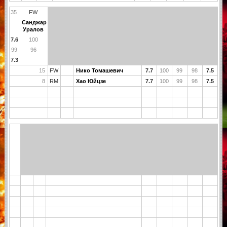
35
FW
Санджар
Уралов
7.6
100
99
96
7.3
15
FW
Нико Томашевич
7.7
100
99
98
7.5
8
RM
Хао Юйцзе
7.7
100
99
98
7.5