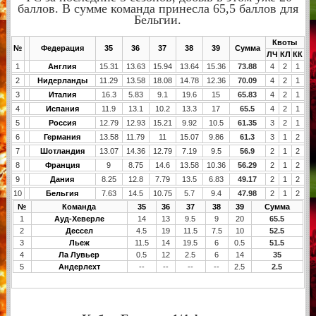
баллов. В сумме команда принесла 65,5 баллов для
Бельгии.
Квоты
№
Федерация
35
36
37
38
39
Сумма
ЛЧ
КЛ
КК
1
Англия
15.31
13.63
15.94
13.64
15.36
73.88
4
2
1
2
Нидерланды
11.29
13.58
18.08
14.78
12.36
70.09
4
2
1
3
Италия
16.3
5.83
9.1
19.6
15
65.83
4
2
1
4
Испания
11.9
13.1
10.2
13.3
17
65.5
4
2
1
5
Россия
12.79
12.93
15.21
9.92
10.5
61.35
3
2
1
6
Германия
13.58
11.79
11
15.07
9.86
61.3
3
1
2
7
Шотландия
13.07
14.36
12.79
7.19
9.5
56.9
2
1
2
8
Франция
9
8.75
14.6
13.58
10.36
56.29
2
1
2
9
Дания
8.25
12.8
7.79
13.5
6.83
49.17
2
1
2
10
Бельгия
7.63
14.5
10.75
5.7
9.4
47.98
2
1
2
№
Команда
35
36
37
38
39
Сумма
1
Ауд-Хеверле
14
13
9.5
9
20
65.5
2
Дессел
4.5
19
11.5
7.5
10
52.5
3
Льеж
11.5
14
19.5
6
0.5
51.5
4
Ла Лувьер
0.5
12
2.5
6
14
35
5
Андерлехт
--
--
--
--
2.5
2.5