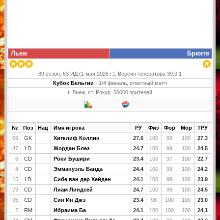
Льеж
Брюгге
39 сезон, 63 ИД (1 мая 2025 г.), Версия генератора 39.0.1
Кубок Бельгии
- 1/4 финала, ответный матч
г. Льеж, ст. Рокур, 50000 зрителей
№
Поз
Нац
Имя игрока
РУ
Физ
Фор
Мор
ТРУ
69
GK
Хитклиф Коллин
27.6
100
99
100
27.3
87
LD
Жордан Блез
24.7
100
99
100
24.5
6
CD
Роки Бушири
23.4
100
97
100
22.7
4
CD
Эммануэль Банда
24.4
100
99
100
24.2
15
LD
Сибе ван дер Хейден
24.1
100
99
100
23.9
79
CD
Лиам Линдсей
24.7
100
99
100
24.5
95
CD
Син Ин Джэ
23.4
98
100
100
23.0
2
RM
Ибраима Ба
24.1
100
100
100
24.1