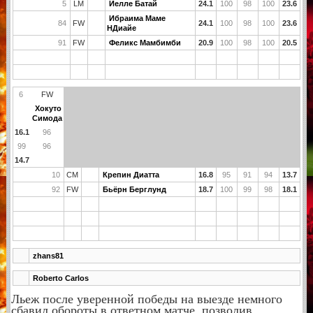
5
LM
Йелле Батай
24.1
100
98
100
23.6
Ибраима Маме
84
FW
24.1
100
98
100
23.6
НДиайе
91
FW
Феликс Мамбимби
20.9
100
98
100
20.5
6
FW
Хокуто
Симода
16.1
96
99
96
14.7
10
CM
Крепин Диатта
16.8
95
91
94
13.7
92
FW
Бьёрн Берглунд
18.7
100
99
98
18.1
zhans81
Roberto Carlos
Льеж после уверенной победы на выезде немного
сбавил обороты в ответном матче, позволив