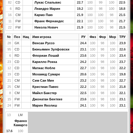
82
CD
Лукас Спальвис
22.7
100
99
100
22.5
6
RD
Леандро Марин
19.2
100
98
100
18.8
16
CM
Кармо Паю
21.9
100
100
98
21.5
11
FW
Франк Фернандес
22.1
100
100
98
21.7
22
FW
Никола Нович
21.9
100
100
98
21.5
№
Поз
Нац
Имя игрока
РУ
Физ
Фор
Мор
ТРУ
28
GK
Венсан Руссо
24.4
100
98
100
23.9
95
CD
Бюньямин Зулфовски
23.1
100
98
100
22.6
6
RD
Флориан Лошай
23.6
100
99
100
23.4
23
CD
Карилло Рокка
24.2
100
98
100
23.7
12
CD
Матиас Нобле
22.7
100
98
100
22.2
19
CD
Мохамед Сумаре
20.6
100
96
100
19.8
21
CM
Сим Сан Мин
23.2
100
98
100
22.7
25
CM
Кристиан Павес
22.2
100
98
100
21.8
8
CM
Майкл Бакстер
22.5
100
98
100
22.1
15
FW
Джонатан Бентеке
23.6
100
98
100
23.1
24
FW
Марин Яколиш
24.1
100
96
100
23.1
13
LM
Франко
Камарго
17.6
100