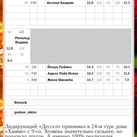
85
FW
Антони Казарян
22.8
100
93
100
21.3
14
LD
Рональд
Видмак
12.8
100
94
70
8.4
59
GK
Йонуц Пойянэ
15.4
100
94
70
10.1
51
FW
Аарон Лейя Исека
18.4
100
90
70
11.6
4
RM
Жюли Манзиба
10.7
100
94
70
7.0
Bronzik
greben_viktor
Лидирующий «Дессел» принимал в 24-м туре дома
«Хамме» с 9-го. Хозяева значительно сильнее, но
поразило другое. А именно 100% реализация