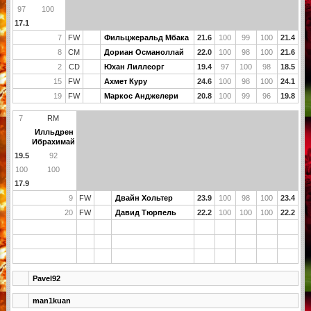
97
100
17.1
7
FW
Фильцжеральд Мбака
21.6
100
99
100
21.4
8
CM
Дориан Османоллай
22.0
100
98
100
21.6
2
CD
Юхан Лиллеорг
19.4
97
100
98
18.5
15
FW
Ахмет Куру
24.6
100
98
100
24.1
19
FW
Маркос Анджелери
20.8
100
99
96
19.8
7
RM
Илльдрен
Ибрахимай
19.5
92
100
100
17.9
9
FW
Двайн Хольтер
23.9
100
98
100
23.4
20
FW
Давид Тюрпель
22.2
100
100
100
22.2
Pavel92
man1kuan