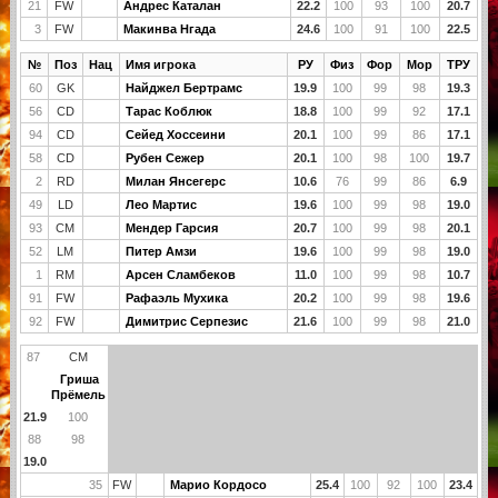
21
FW
Андрес Каталан
22.2
100
93
100
20.7
3
FW
Макинва Нгада
24.6
100
91
100
22.5
№
Поз
Нац
Имя игрока
РУ
Физ
Фор
Мор
ТРУ
60
GK
Найджел Бертрамс
19.9
100
99
98
19.3
56
CD
Тарас Коблюк
18.8
100
99
92
17.1
94
CD
Сейед Хоссеини
20.1
100
99
86
17.1
58
CD
Рубен Сежер
20.1
100
98
100
19.7
2
RD
Милан Янсегерс
10.6
76
99
86
6.9
49
LD
Лео Мартис
19.6
100
99
98
19.0
93
CM
Мендер Гарсия
20.7
100
99
98
20.1
52
LM
Питер Амзи
19.6
100
99
98
19.0
1
RM
Арсен Сламбеков
11.0
100
99
98
10.7
91
FW
Рафаэль Мухика
20.2
100
99
98
19.6
92
FW
Димитрис Серпезис
21.6
100
99
98
21.0
87
CM
Гриша
Прёмель
21.9
100
88
98
19.0
35
FW
Марио Кордосо
25.4
100
92
100
23.4