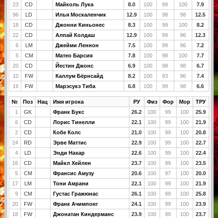
23
CD
Майколь Лука
8.0
100
99
100
7.9
96
LD
Илья Москаленчик
12.9
100
98
98
12.5
18
CD
Джонни Киньонес
8.3
100
99
100
8.2
22
CD
Алпай Колдаш
12.9
100
99
96
12.3
6
LM
Джейми Леннон
7.5
100
99
96
7.2
5
CM
Матео Барсия
7.8
100
98
100
7.7
20
CD
Йестин Джонс
6.9
100
98
98
6.7
10
FW
Каллум Бёрнсайд
8.2
100
93
96
7.4
16
FW
Марэсукэ Тиба
6.8
100
99
98
6.6
№
Поз
Нац
Имя игрока
РУ
Физ
Фор
Мор
ТРУ
1
GK
Франк Букс
26.2
100
99
100
25.9
6
CD
Лорис Тинелли
22.1
100
99
100
21.9
2
CD
Кобе Колс
21.0
100
99
100
20.8
24
RD
Эрве Маттис
22.9
100
99
100
22.7
4
LD
Энди Нахар
22.6
100
99
100
22.4
16
CD
Майкл Хейлен
23.7
100
99
100
23.5
5
CM
Франсис Амузу
20.6
100
97
100
20.0
17
LM
Тони Амрани
22.1
100
99
100
21.9
9
CM
Густас Гражюнас
26.1
100
99
100
25.8
20
FW
Франк Ачимпонг
24.1
100
99
100
23.9
18
FW
Джонатан Киндерманс
23.9
100
99
100
23.7