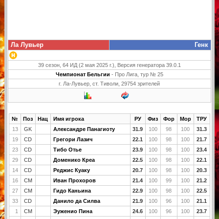
Ла Лувьер
Генк
39 сезон, 64 ИД (2 мая 2025 г.), Версия генератора 39.0.1
Чемпионат Бельгии
- Про Лига, тур № 25
г. Ла-Лувьер, ст. Тиволи, 29754 зрителей
№
Поз
Нац
Имя игрока
РУ
Физ
Фор
Мор
ТРУ
13
GK
Александре Панагиоту
31.9
100
98
100
31.3
19
CD
Грегори Лазич
22.1
100
98
100
21.7
23
CD
Тибо Отье
23.9
100
98
100
23.4
29
CD
Доменико Креа
22.5
100
98
100
22.1
14
CD
Реджис Куаку
20.7
100
98
100
20.3
16
CM
Иван Прохоров
21.4
100
99
100
21.2
27
CM
Гидо Каньина
22.9
100
98
100
22.5
33
CD
Данило да Силва
21.9
100
96
100
21.1
1
CM
Эуженио Пина
24.6
100
96
100
23.7