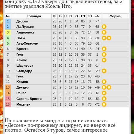
концовку «Ла Лувьер» доигрывал вдесятером, за 2
жёлтые удалился Жоэль Ито.
№
Команда
И
В
Н
П
ГЗ
ГП
+/-
Форма
1
Дессел
25
20
4
1
64
85
8
77
2
Ла Лувьер
25
19
6
0
63
77
9
68
3
Андерлехт
25
20
2
3
62
72
14
58
4
Льеж
25
18
4
3
58
93
13
80
5
Ауд-Хеверле
25
18
4
3
58
79
13
66
6
Брюгге
25
14
5
6
47
40
16
24
7
Гент
25
12
3
10
39
38
37
1
8
Хамме
25
11
2
12
35
38
38
0
9
Шарлеруа
25
10
3
12
33
24
38
-14
10
Стандард
25
9
3
13
30
22
51
-29
11
Генк
25
7
1
17
22
23
63
-40
12
Юнион
25
5
3
17
18
13
71
-58
13
Дендер
25
2
6
17
12
10
59
-49
14
Ронсе
25
3
3
19
12
12
73
-61
15
Серкль Брюгге
25
2
4
19
10
7
58
-51
16
Мехелен
25
1
5
19
8
6
78
-72
На положение команд эта игра не сказалась.
«Дессел» по-прежнему лидирует, но вверху всё
плотно. Остаётся 5 туров, самое интересное