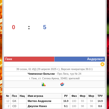
0
:
5
Генк
Андерлехт
39 сезон, 61 ИД (29 апреля 2025 г.), Версия генератора 39.0.1
Чемпионат Бельгии
- Про Лига, тур № 24
г. Генк, ст. Сегека Арена, 33481 зрителей
№
Поз
Нац
Имя игрока
РУ
Физ
Фор
Мор
ТРУ
12
GK
Маттео Андреоли
16.9
100
93
94
14.9
2
CD
Джулли Нзоко
9.1
100
98
96
8.6