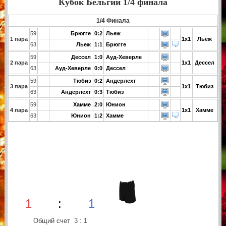
Кубок Бельгии 1/4 финала
1/4 Финала
59
Брюгге
0:2
Льеж
1 пара
1x1
Льеж
63
Льеж
1:1
Брюгге
59
Дессел
1:0
Ауд-Хеверле
2 пара
1x1
Дессел
63
Ауд-Хеверле
0:0
Дессел
59
Тюбиз
0:2
Андерлехт
3 пара
1x1
Тюбиз
63
Андерлехт
0:3
Тюбиз
59
Хамме
2:0
Юнион
4 пара
1x1
Хамме
63
Юнион
1:2
Хамме
1
:
1
Общий счет 3 : 1