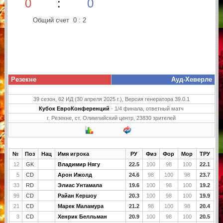
0
:
0
Общий счет 0 : 2
Резекне
Ауд-Хеверле
39 сезон, 62 ИД (30 апреля 2025 г.), Версия генератора 39.0.1
Кубок ЕвроКонференций
- 1/4 финала, ответный матч
г. Резекне, ст. Олимпийский центр, 23830 зрителей
№
Поз
Нац
Имя игрока
РУ
Физ
Фор
Мор
ТРУ
12
GK
Владимир Нягу
22.5
100
98
100
22.1
5
CD
Арон Ижолд
24.6
98
100
98
23.7
33
RD
Элиас Унтамала
19.6
100
98
100
19.2
99
CD
Райан Кершоу
20.3
100
98
100
19.9
21
CD
Марек Маламура
21.2
98
100
98
20.4
3
CD
Хенрик Белльман
20.9
100
98
100
20.5