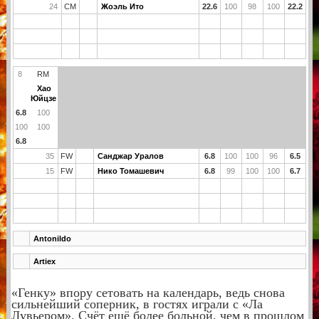
24
CM
Жоэль Ито
22.6
100
98
100
22.2
8
RM
Хао
Юйцзе
6.8
100
100
100
6.8
35
FW
Санджар Уралов
6.8
100
100
96
6.5
15
FW
Нико Томашевич
6.8
99
100
100
6.7
Antonildo
Artiex
«Генку» впору сетовать на календарь, ведь снова
сильнейший соперник, в гостях играли с «Ла
Лувьером». Счёт ещё более больной, чем в прошлом