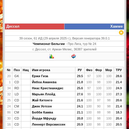
Дессел
Хамме
39 сезон, 61 ИД (29 апреля 2025 г.), Версия генератора 39.0.1
Чемпионат Бельгии
- Про Лига, тур № 24
г. Дессел, ст. Арман Мелис, 36387 зрителей
№
Поз
Нац
Имя игрока
РУ
Физ
Фор
Мор
ТРУ
20
GK
Ержи Гиза
29.5
97
100
100
28.6
1
CD
Йебоа Аманква
21.8
100
98
100
21.4
34
RD
Ниас Кристианидис
25.6
97
100
100
24.9
32
LD
Марьян Ллойд
27.6
99
100
100
27.3
25
CD
Жай Китонго
21.6
100
97
98
20.6
24
CM
Джек Уотсон
24.1
100
90
98
21.4
86
CM
Бобби Камва
21.1
100
88
98
18.3
30
CD
Йорди Мфунду
20.8
100
98
100
20.4
16
CD
Леннерт Версмиссен
20.9
100
98
100
20.5