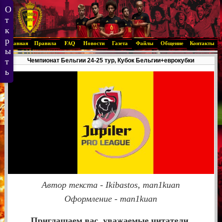
Главная
Правила
FAQ
Новости
Газета
Файлы
Общение
Контакты
Чемпионат Бельгии 24-25 тур, Кубок Бельгии+еврокубки
Автор текста - Ikibastos,
man1kuan
Оформление - man1kuan
Приглашаем вас, уважаемые читатели,