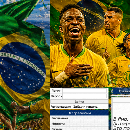
Логин
Главн
Пароль
Регистрация
Забыли пароль
ФС Бразилии
В Рио,
Регламент
Ботафо
Новости
Это по
Газета