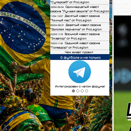
"Суперсаб" от ProLegion
Одиннадцатый квест
19/04 09:34
сезона "Лучшая защита" от ProLegion
Десятый квест сезона
11/04 13:07
"Точный пас" от ProLegion
Девятый квест сезона
05/04 09:37
"Золотая перчатка" от ProLegion
Восьмой квест сезона
22/03 11:15
"Экватор" от ProLegion
Седьмой квест сезона
15/03 11:24
"Голеадор" от ProLegion
Чем живет проект
О футболе и не только
Интегрирован с чатом форума!