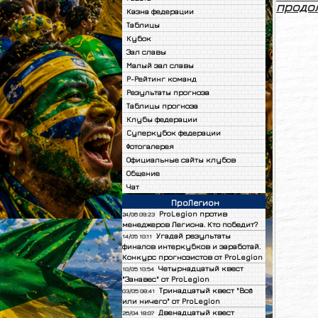
продол
Казна федерации
Таблицы
Кубок
Зал славы
Малый зал славы
Р-Рейтинг команд
Результаты прогноза
Таблицы прогноза
Клубы федерации
Суперкубок федерации
Фотогалерея
Официальные сайты клубов
Общение
Чат
ПроЛегион
ProLegion против
24/06 09:23
менеджеров Легиона. Кто победит?
Угадай результаты
14/05 10:11
финалов интеркубков и заработай.
Конкурс прогнозистов от ProLegion
Четырнадцатый квест
10/05 10:54
"Занавес" от ProLegion
Тринадцатый квест "Всё
03/05 08:41
или ничего" от ProLegion
Двенадцатый квест
26/04 18:07