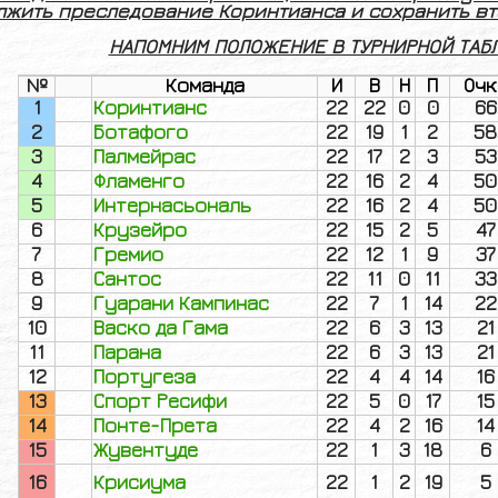
жить преследование Коринтианса и сохранить втор
НАПОМНИМ ПОЛОЖЕНИЕ В ТУРНИРНОЙ ТАБЛИ
№
Команда
И
В
Н
П
Очк
1
Коринтианс
22
22
0
0
66
2
Ботафого
22
19
1
2
58
3
Палмейрас
22
17
2
3
53
4
Фламенго
22
16
2
4
50
5
Интернасьональ
22
16
2
4
50
6
Крузейро
22
15
2
5
47
7
Гремио
22
12
1
9
37
8
Сантос
22
11
0
11
33
9
Гуарани Кампинас
22
7
1
14
22
10
Васко да Гама
22
6
3
13
21
11
Парана
22
6
3
13
21
12
Португеза
22
4
4
14
16
13
Спорт Ресифи
22
5
0
17
15
14
Понте-Прета
22
4
2
16
14
15
Жувентуде
22
1
3
18
6
16
Крисиума
22
1
2
19
5