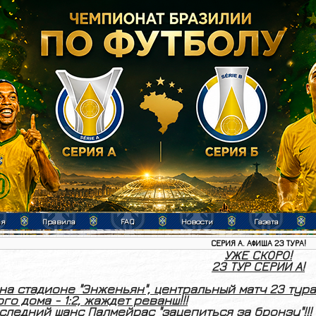
ая
Правила
FAQ
Новости
Газета
СЕРИЯ А. АФИША 23 ТУРА!
УЖЕ СКОРО!
23 ТУР СЕРИИ А!
 на стадионе "Энженьян", центральный матч 23 тура
го дома - 1:2, жаждет реванш!!!
следний шанс Палмейрас "зацепиться за бронзу"!!