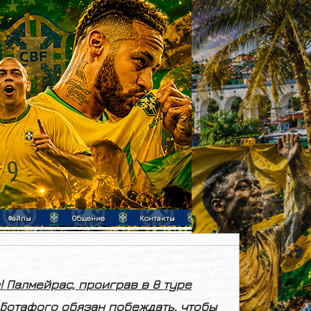
Файлы
Общение
Контакты
! Палмейрас, проиграв в 8 туре
! Ботафого обязан побеждать, чтобы