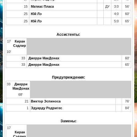
15
Матиас Пласа
ДУ
3:0
56'
25
Юй Лэ
4:0
60'
25
Юй Лэ
5:0
65'
Ассистенты:
17
Киран
Сэдлир
10'
33
Джерри МакДонах
60'
33
Джерри МакДонах
65'
Предупреждения:
33
Джерри
МакДонах
68'
21
Виктор Эспиноса
76'
1
Эдуарду Родригес
84'
Замены:
17
Киран
Сэдлир