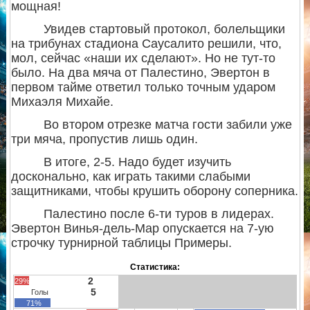
мощная!
Увидев стартовый протокол, болельщики
на трибунах стадиона Саусалито решили, что,
мол, сейчас «наши их сделают». Но не тут-то
было. На два мяча от Палестино, Эвертон в
первом тайме ответил только точным ударом
Михаэля Михайе.
Во втором отрезке матча гости забили уже
три мяча, пропустив лишь один.
В итоге, 2-5. Надо будет изучить
досконально, как играть такими слабыми
защитниками, чтобы крушить оборону соперника.
Палестино после 6-ти туров в лидерах.
Эвертон Винья-дель-Мар опускается на 7-ую
строчку турнирной таблицы Примеры.
Статистика:
2
29%
5
Голы
71%