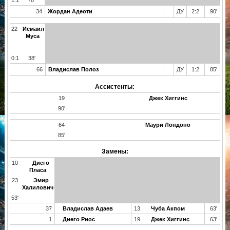
34
Жордан Адеоти
ДУ
2:2
90'
22
Исмаил
Муса
0:1
38'
66
Владислав Полоз
ДУ
1:2
85'
Ассистенты:
19
Джек Хиггинс
90'
64
Маури Лондоно
85'
Замены:
10
Диего
Пласа
23
Эмир
Халилович
53'
37
Владислав Адаев
13
Чуба Акпом
63'
1
Диего Риос
19
Джек Хиггинс
63'