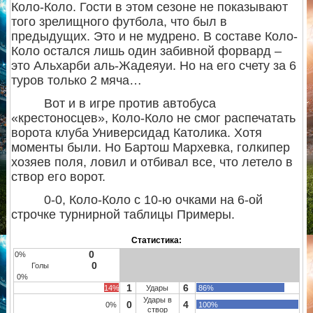
Коло-Коло. Гости в этом сезоне не показывают
того зрелищного футбола, что был в
предыдущих. Это и не мудрено. В составе Коло-
Коло остался лишь один забивной форвард –
это Альхарби аль-Жадеяуи. Но на его счету за 6
туров только 2 мяча…
Вот и в игре против автобуса
«крестоносцев», Коло-Коло не смог распечатать
ворота клуба Универсидад Католика. Хотя
моменты были. Но Бартош Мархевка, голкипер
хозяев поля, ловил и отбивал все, что летело в
створ его ворот.
0-0, Коло-Коло с 10-ю очками на 6-ой
строчке турнирной таблицы Примеры.
Статистика:
0
0%
0
Голы
0%
1
6
14%
Удары
86%
Удары в
0
4
0%
100%
створ