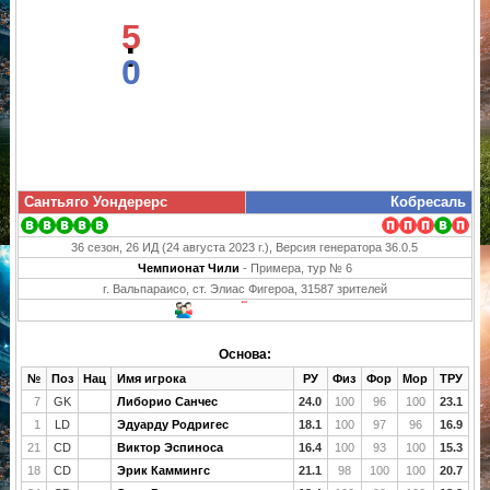
5
:
0
Сантьяго Уондерерс
Кобресаль
36 сезон, 26 ИД (24 августа 2023 г.), Версия генератора 36.0.5
Чемпионат Чили
- Примера, тур № 6
г. Вальпараисо, ст. Элиас Фигероа, 31587 зрителей
Основа:
№
Поз
Нац
Имя игрока
РУ
Физ
Фор
Мор
ТРУ
7
GK
Либорио Санчес
24.0
100
96
100
23.1
1
LD
Эдуарду Родригес
18.1
100
97
96
16.9
21
CD
Виктор Эспиноса
16.4
100
93
100
15.3
18
CD
Эрик Каммингс
21.1
98
100
100
20.7