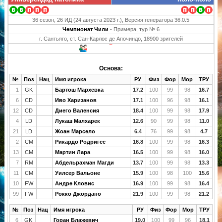
36 сезон, 26 ИД (24 августа 2023 г.), Версия генератора 36.0.5
Чемпионат Чили
- Примера, тур № 6
г. Сантьяго, ст. Сан-Карлос де Апочиндо, 18900 зрителей
Основа:
№
Поз
Нац
Имя игрока
РУ
Физ
Фор
Мор
ТРУ
1
GK
Бартош Мархевка
17.2
100
99
98
16.7
6
CD
Иво Харизанов
17.1
100
96
98
16.1
12
CD
Диего Валенсия
18.4
100
99
98
17.9
4
LD
Лукаш Малхарек
12.6
90
99
98
11.0
21
LD
Жоан Марсело
6.4
76
99
98
4.7
2
CM
Рикардо Родригес
16.8
100
99
98
16.3
13
CM
Мартин Лара
16.5
100
99
98
16.0
7
RM
Абдельрахман Магди
13.7
100
99
98
13.3
11
CM
Уилсер Вальоне
15.9
100
98
100
15.6
10
FW
Андре Кловис
16.9
100
99
98
16.4
99
FW
Рокко Джордано
21.9
100
99
98
21.2
№
Поз
Нац
Имя игрока
РУ
Физ
Фор
Мор
ТРУ
6
GK
Горан Блажевич
19.0
100
99
96
18.1