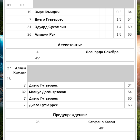
0:1
16'
19
Эмре Гемиджи
0:2
34'
7
Диего Гутьеррес
1:3
54'
31
Эдуард Сухомлин
1:4
60'
26
Алмами Руи
1:5
65'
Ассистенты:
4
Леонардо Секейра
45'
27
Аллен
Кимани
16'
7
Диего Гутьеррес
34'
32
Магнус Дагбьяртссон
54'
7
Диего Гутьеррес
60'
7
Диего Гутьеррес
65'
Предупреждения:
28
Стефано Касон
48'