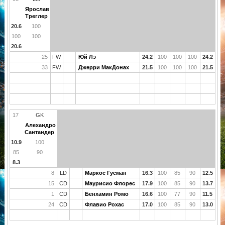
Ярослав
Треглер
20.6
100
100
100
20.6
25
FW
Юй Лэ
24.2
100
100
100
24.2
33
FW
Джерри МакДонах
21.5
100
100
100
21.5
17
GK
Алехандро
Сантандер
10.9
100
85
90
8.3
8
LD
Маркос Гусман
16.3
100
85
90
12.5
15
CD
Маурисио Флорес
17.9
100
85
90
13.7
1
CD
Бенхамин Ромо
16.6
100
77
90
11.5
24
CD
Флавио Рохас
17.0
100
85
90
13.0