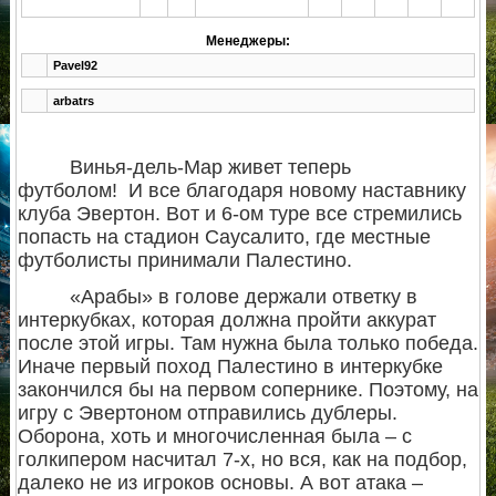
Менеджеры:
Pavel92
arbatrs
Винья-дель-Мар живет теперь
футболом! И все благодаря новому наставнику
клуба Эвертон. Вот и 6-ом туре все стремились
попасть на стадион Саусалито, где местные
футболисты принимали Палестино.
«Арабы» в голове держали ответку в
интеркубках, которая должна пройти аккурат
после этой игры. Там нужна была только победа.
Иначе первый поход Палестино в интеркубке
закончился бы на первом сопернике. Поэтому, на
игру с Эвертоном отправились дублеры.
Оборона, хоть и многочисленная была – с
голкипером насчитал 7-х, но вся, как на подбор,
далеко не из игроков основы. А вот атака –