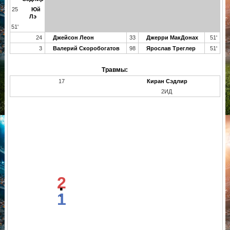
25
Юй
Лэ
51'
24
Джейсон Леон
33
Джерри МакДонах
51'
3
Валерий Скоробогатов
98
Ярослав Треглер
51'
Травмы:
17
Киран Сэдлир
2ИД
2
:
1