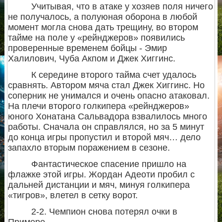
Учитывая, что в атаке у хозяев поля ничего
не получалось, а полуюная оборона в любой
момент могла снова дать трещину, во втором
тайме на поле у «рейнджеров» появились
проверенные временем бойцы - Эмир
Халилович, Чуба Акпом и Джек Хиггинс.
К середине второго тайма счет удалось
сравнять. Автором мяча стал Джек Хиггинс. Но
соперник не унимался и очень опасно атаковал.
На плечи второго голкипера «рейнджеров»
юного Хонатана Сальвадора взвалилось много
работы. Сначала он справлялся, но за 5 минут
до конца игры пропустил и второй мяч… дело
запахло вторым поражением в сезоне.
Фантастическое спасение пришло на
флажке этой игры. Жордан Адеоти пробил с
дальней дистанции и мяч, минуя голкипера
«тигров», влетел в сетку ворот.
2-2. Чемпион снова потерял очки в
Примере.