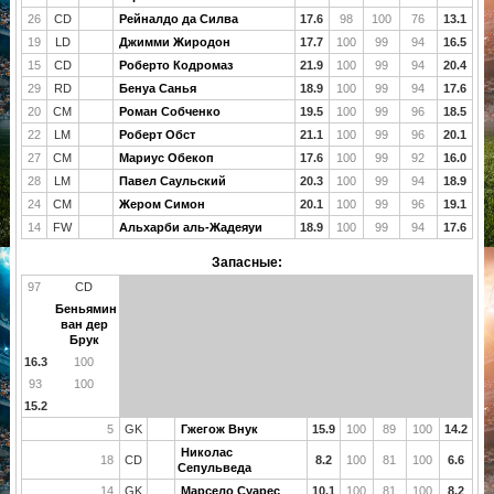
26
CD
Рейналдо да Силва
17.6
98
100
76
13.1
19
LD
Джимми Жиродон
17.7
100
99
94
16.5
15
CD
Роберто Кодромаз
21.9
100
99
94
20.4
29
RD
Бенуа Санья
18.9
100
99
94
17.6
20
CM
Роман Собченко
19.5
100
99
96
18.5
22
LM
Роберт Обст
21.1
100
99
96
20.1
27
CM
Мариус Обекоп
17.6
100
99
92
16.0
28
LM
Павел Саульский
20.3
100
99
94
18.9
24
CM
Жером Симон
20.1
100
99
96
19.1
14
FW
Альхарби аль-Жадеяуи
18.9
100
99
94
17.6
Запасные:
97
CD
Беньямин
ван дер
Брук
16.3
100
93
100
15.2
5
GK
Гжегож Внук
15.9
100
89
100
14.2
Николас
18
CD
8.2
100
81
100
6.6
Сепульведа
14
GK
Марсело Суарес
10.1
100
81
100
8.2