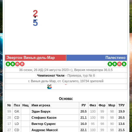
2
:
5
Эвертон Винья-дель-Мар
Палестино
36 сезон, 26 ИД (24 августа 2023 г.), Версия генератора 36.0.5
Чемпионат Чили
- Примера, тур № 6
г. Винья-дель-Мар, ст. Саусалито, 19734 зрителей
Основа:
№
Поз
Нац
Имя игрока
РУ
Физ
Фор
Мор
ТРУ
99
GK
Эдан Барух
20.5
100
99
98
19.9
28
CD
Стефано Касон
21.1
100
99
98
20.5
17
LD
Виктор Суарес
16.0
95
98
90
13.6
27
CD
Андреас Макссё
22.1
100
99
98
21.5