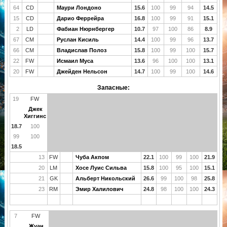
64
CD
Маури Лондоно
15.6
100
99
94
14.5
15
CD
Дарио Феррейра
16.8
100
99
91
15.1
2
LD
Фабиан Нюрнбергер
10.7
97
100
86
8.9
67
CM
Руслан Кисиль
14.4
100
99
96
13.7
66
CM
Владислав Полоз
15.8
100
99
100
15.7
22
FW
Исмаил Муса
13.6
96
100
100
13.1
20
FW
Джейден Нельсон
14.7
100
99
100
14.6
Запасные:
19
FW
Джек
Хиггинс
18.7
100
99
100
18.5
13
FW
Чуба Акпом
22.1
100
99
100
21.9
20
LM
Хосе Луис Сильва
15.8
100
95
100
15.1
21
GK
Альберт Никольский
26.6
99
100
98
25.8
23
RM
Эмир Халилович
24.8
98
100
100
24.3
7
FW
Жуан