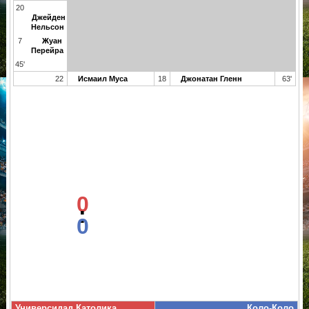
20
Джейден
Нельсон
7
Жуан
Перейра
45'
22
Исмаил Муса
18
Джонатан Гленн
63'
0
:
0
Универсидад Католика
Коло-Коло