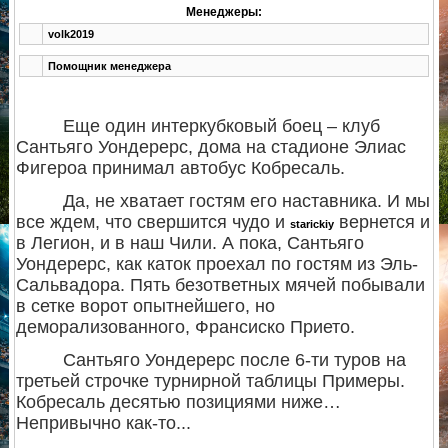
Менеджеры:
volk2019
Помощник менеджера
Еще один интеркубковый боец – клуб
Сантьяго Уондерерс, дома на стадионе Элиас
Фигероа принимал автобус Кобресаль.
Да, не хватает гостям его наставника. И мы
все ждем, что свершится чудо и
вернется и
starickiy
в Легион, и в наш Чили. А пока, Сантьяго
Уондерерс, как каток проехал по гостям из Эль-
Сальвадора. Пять безответных мячей побывали
в сетке ворот опытнейшего, но
деморализованного, Франсиско Прието.
Сантьяго Уондерерс после 6-ти туров на
третьей строчке турнирной таблицы Примеры.
Кобресаль десятью позициями ниже…
Непривычно как-то...