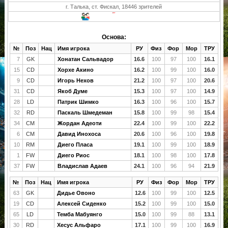
г. Талька, ст. Фискал, 18446 зрителей
Основа:
№
Поз
Нац
Имя игрока
РУ
Физ
Фор
Мор
ТРУ
7
GK
Хонатан Сальвадор
16.6
100
97
100
16.1
15
CD
Хорхе Акино
16.2
100
99
100
16.0
9
CD
Игорь Нехов
21.2
100
97
100
20.6
31
CD
Якоб Думе
15.3
100
97
100
14.9
28
LD
Патрик Шимко
16.3
100
96
100
15.7
32
RD
Паскаль Шмедеман
15.8
100
99
98
15.4
34
CM
Жордан Адеоти
22.4
100
99
100
22.2
6
CM
Давид Инохоса
20.6
100
96
100
19.8
10
RM
Диего Пласа
19.1
100
99
100
18.9
1
FW
Диего Риос
18.1
100
98
100
17.8
37
FW
Владислав Адаев
24.1
100
96
94
21.9
№
Поз
Нац
Имя игрока
РУ
Физ
Фор
Мор
ТРУ
63
GK
Дидье Овоно
12.6
100
99
100
12.5
19
CD
Алексей Сиденко
15.2
100
99
100
15.0
65
LD
Темба Мабуянго
15.0
100
99
88
13.1
30
RD
Хесус Альфаро
17.1
100
99
100
16.9