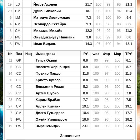
19
LD
Йессе Ахонен
21.7
100
99
98
21.1
20
CM
Душан Ивкович
18.1
96
100
94
16.4
6
LM
Матриус Икономакис
7.3
99
100
90
6.6
4
RM
Леонардо Секейра
9.3
100
98
88
8.2
8
CM
Михаэль Михайе
12.2
96
99
96
11.2
3
FW
Оньедикачуву Ннамани
9.0
100
99
98
8.8
5
FW
Иван Видаль
14.3
97
100
94
13.1
№
Поз
Нац
Имя игрока
РУ
Физ
Фор
Мор
ТРУ
11
GK
Тугра Окьяй
6.8
90
99
100
6.1
6
CD
Висенте Фернандес
8.9
100
98
100
8.7
14
CD
Франко Пардо
11.8
100
97
100
11.5
30
CD
Кристо Хуссар
8.8
98
99
100
8.5
4
CD
Бенхамин Рохас
5.2
100
98
100
5.1
25
CD
Артём Шубко
8.0
100
98
100
7.8
28
RD
Карим Брайан
7.7
100
98
100
7.5
27
CM
Аллен Кимани
19.1
100
100
100
19.1
7
CM
Диего Гутьеррес
18.4
100
96
100
17.7
3
FW
Окейн Уильямсон
18.6
100
98
100
18.2
19
FW
Эмре Гемиджи
23.1
100
98
100
22.6
Запасные: