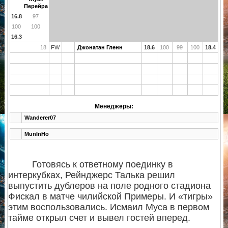
Перейра
16.8
97
100
100
16.3
18
FW
Джонатан Гленн
18.6
100
99
100
18.4
Менеджеры:
Wanderer07
MunInHo
Готовясь к ответному поединку в
интеркубках, Рейнджерс Талька решил
выпустить дублеров на поле родного стадиона
Фискал в матче чилийской Примеры. И «тигры»
этим воспользовались. Исмаил Муса в первом
тайме открыл счет и вывел гостей вперед.