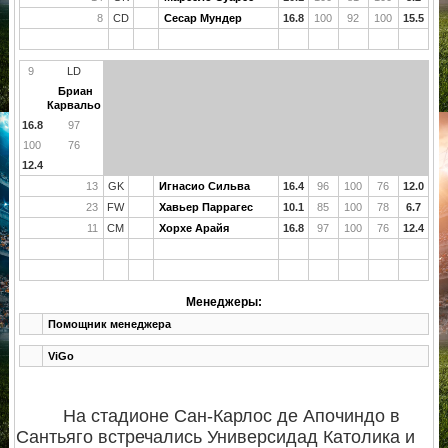
8
CD
Сесар Мундер
16.8
100
92
100
15.5
9
LD
Бриан
Карвальо
16.8
97
100
76
12.4
13
GK
Игнасио Сильва
16.4
96
100
76
12.0
23
FW
Хавьер Паррагес
10.1
85
100
78
6.7
11
CM
Хорхе Арайя
16.8
97
100
76
12.4
Менеджеры:
Помощник менеджера
ViGo
На стадионе Сан-Карлос де Апочиндо в
Сантьяго встречались Универсидад Католика и