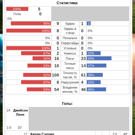
Статистика:
5
100%
0
Голы
0%
9
1
90%
Удары
10%
Удары в
8
0
100%
0%
створ
0
0
0%
Пенальти
0%
0
0
0%
Оффсайды
0%
1
0
100%
Угловые
0%
2
1
67%
Навесы
33%
16
23
41%
Пасы
59%
Точные
16
14
53%
47%
пасы
Точность
100
61
62%
38%
пасов, %
8
4
67%
Нарушения
33%
Владение
54
46
54%
46%
мячом, %
Голы:
24
Джейсон
Леон
1:0
10'
17
Киран Сэдлир
2:0
48'