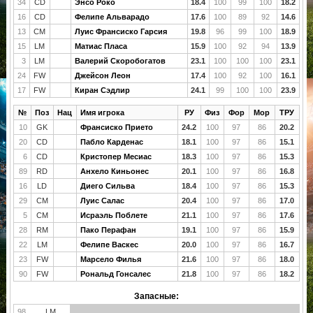
34
CD
Энсо Роко
18.4
100
99
100
18.2
16
CD
Фелипе Альварадо
17.6
100
89
92
14.6
13
CM
Луис Франсиско Гарсия
19.8
96
99
100
18.9
15
LM
Матиас Пласа
15.9
100
92
94
13.9
3
LM
Валерий Скоробогатов
23.1
100
100
100
23.1
24
FW
Джейсон Леон
17.4
100
92
100
16.1
17
FW
Киран Сэдлир
24.1
99
100
100
23.9
№
Поз
Нац
Имя игрока
РУ
Физ
Фор
Мор
ТРУ
10
GK
Франсиско Прието
24.2
100
97
86
20.2
20
CD
Пабло Карденас
18.1
100
97
86
15.1
6
CD
Кристопер Месиас
18.3
100
97
86
15.3
89
RD
Анхело Киньонес
20.1
100
97
86
16.8
16
LD
Диего Сильва
18.4
100
97
86
15.3
29
CM
Луис Салас
20.4
100
97
86
17.0
5
CM
Исраэль Поблете
21.1
100
97
86
17.6
28
RM
Пако Перафан
19.1
100
97
86
15.9
22
LM
Фелипе Васкес
20.0
100
97
86
16.7
23
FW
Марсело Филья
21.6
100
97
86
18.0
90
FW
Рональд Гонсалес
21.8
100
97
86
18.2
Запасные:
98
LM