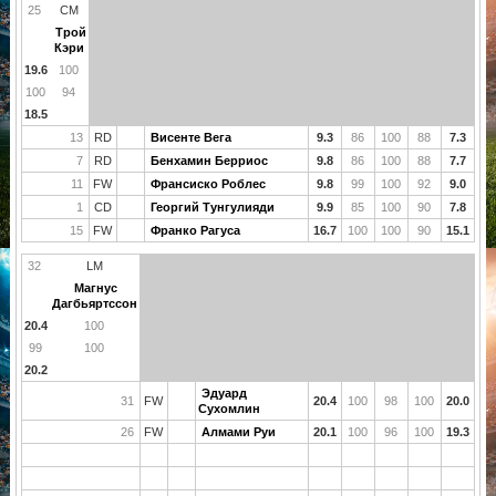
25
CM
Трой
Кэри
19.6
100
100
94
18.5
13
RD
Висенте Вега
9.3
86
100
88
7.3
7
RD
Бенхамин Берриос
9.8
86
100
88
7.7
11
FW
Франсиско Роблес
9.8
99
100
92
9.0
1
CD
Георгий Тунгулияди
9.9
85
100
90
7.8
15
FW
Франко Рагуса
16.7
100
100
90
15.1
32
LM
Магнус
Дагбьяртссон
20.4
100
99
100
20.2
Эдуард
31
FW
20.4
100
98
100
20.0
Сухомлин
26
FW
Алмами Руи
20.1
100
96
100
19.3