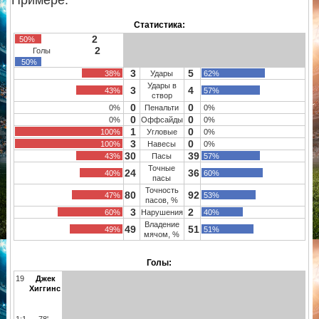
Статистика:
2
50%
2
Голы
50%
3
5
38%
Удары
62%
Удары в
3
4
43%
57%
створ
0
0
0%
Пенальти
0%
0
0
0%
Оффсайды
0%
1
0
100%
Угловые
0%
3
0
100%
Навесы
0%
30
39
43%
Пасы
57%
Точные
24
36
40%
60%
пасы
Точность
80
92
47%
53%
пасов, %
3
2
60%
Нарушения
40%
Владение
49
51
49%
51%
мячом, %
Голы:
19
Джек
Хиггинс
1:1
78'