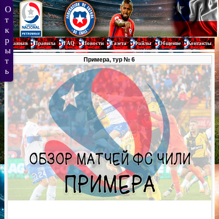
Главная
Правила
FAQ
Новости
Газета
Файлы
Общение
Контакты
Примера, тур № 6