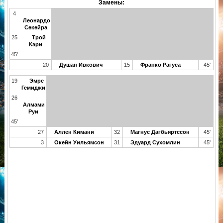
Замены:
4
Леонардо
Секейра
25
Трой
Кэри
45'
20
Душан Ивкович
15
Франко Рагуса
45'
19
Эмре
Гемиджи
26
Алмами
Руи
45'
27
Аллен Кимани
32
Магнус Дагбьяртссон
45'
3
Окейн Уильямсон
31
Эдуард Сухомлин
45'