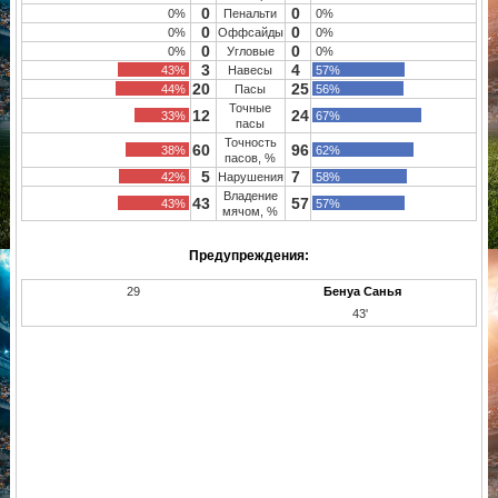
0
0
0%
Пенальти
0%
0
0
0%
Оффсайды
0%
0
0
0%
Угловые
0%
3
4
43%
Навесы
57%
20
25
44%
Пасы
56%
Точные
12
24
33%
67%
пасы
Точность
60
96
38%
62%
пасов, %
5
7
42%
Нарушения
58%
Владение
43
57
43%
57%
мячом, %
Предупреждения:
29
Бенуа Санья
43'