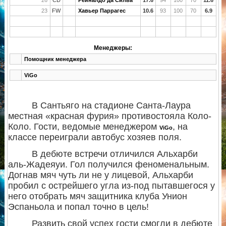
23
FW
Хавьер Паррагес
10.6
93
100
70
6.9
Менеджеры:
Помощник менеджера
ViGo
В Сантьяго на стадионе Санта-Лаура
местная «красная фурия» противостояла Коло-
Коло. Гости, ведомые менеджером
, на
ViGo
классе переиграли автобус хозяев поля.
В дебюте встречи отличился Альхарби
аль-Жадеяуи. Гол получился феноменальным.
Догнав мяч чуть ли не у лицевой, Альхарби
пробил с острейшего угла из-под пытавшегося у
него отобрать мяч защитника клуба Унион
Эспаньола и попал точно в цель!
Развить свой успех гости смогли в дебюте