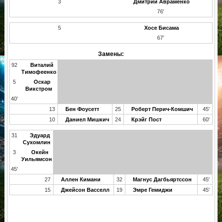
3
Дмитрий Авраменко
76'
5
Хосе Бисама
67'
Замены:
92
Виталий
Тимофеенко
5
Оскар
Викстром
40'
13
Бен Фоусетт
25
Роберт Перич-Комшич
45'
10
Даниел Мишкич
24
Крэйг Пост
60'
31
Эдуард
Сухомлин
3
Окейн
Уильямсон
45'
27
Аллен Кимани
32
Магнус Дагбьяртссон
45'
15
Джейсон Васселл
19
Эмре Гемиджи
45'