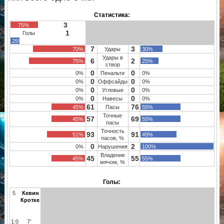
Статистика:
3
75%
1
Голы
25%
7
3
70%
Удары
30%
Удары в
6
2
75%
25%
створ
0
0
0%
Пенальти
0%
0
0
0%
Оффсайды
0%
0
0
0%
Угловые
0%
0
0
0%
Навесы
0%
61
76
45%
Пасы
55%
Точные
57
69
45%
55%
пасы
Точность
93
91
51%
49%
пасов, %
0
2
0%
Нарушения
100%
Владение
45
55
45%
55%
мячом, %
Голы:
5
Кевин
Кротке
1:0
7'