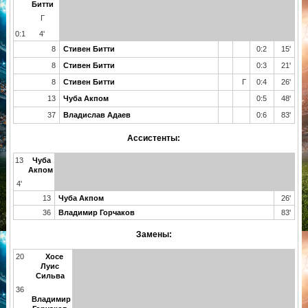
Битти
Г
0:1
4'
8
Стивен Битти
0:2
15'
8
Стивен Битти
0:3
21'
8
Стивен Битти
Г
0:4
26'
13
Чуба Акпом
0:5
48'
37
Владислав Адаев
0:6
83'
Ассистенты:
13
Чуба
Акпом
4'
13
Чуба Акпом
26'
36
Владимир Горчаков
83'
Замены:
20
Хосе
Луис
Сильва
36
Владимир