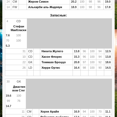
24
CM
Жером Симон
20.2
100
98
96
19.0
14
FW
Альхарби аль-Жадеяуи
18.9
100
98
96
17.8
Запасные:
4
CD
Стефан
МакКласки
7.6
100
70
100
5.3
31
CD
Никита Жулего
13.8
96
100
94
12.5
10
CD
Хасон Флорес
15.3
96
100
94
13.8
22
GK
Томмазо Броццо
20.8
97
100
92
18.6
26
LD
Херри Ортис
16.4
98
100
90
14.5
30
GK
Джастин
вом Стег
19.6
100
99
76
14.7
11
CM
Хорхе Арайя
16.9
94
100
70
11.1
26
CD
Рейналдо да Силва
17.6
94
100
70
11.6