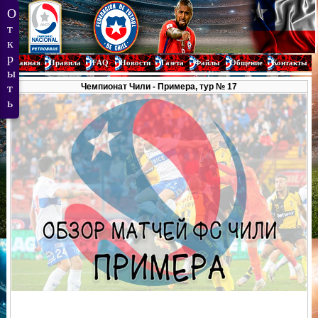
Главная
Правила
FAQ
Новости
Газета
Файлы
Общение
Контакты
Чемпионат Чили - Примера, тур № 17