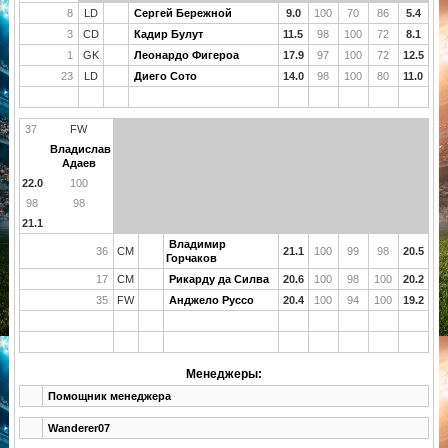
8
LD
Сергей Бережной
9.0
100
70
86
5.4
3
CD
Кадир Булут
11.5
98
100
72
8.1
1
GK
Леонардо Фигероа
17.9
97
100
72
12.5
23
LD
Диего Сото
14.0
98
100
80
11.0
37
FW
Владислав
Адаев
22.0
100
98
98
21.1
Владимир
36
CM
21.1
100
99
98
20.5
Горчаков
17
CM
Рикарду да Силва
20.6
100
98
100
20.2
35
FW
Анджело Руссо
20.4
100
94
100
19.2
Менеджеры:
Помощник менеджера
Wanderer07