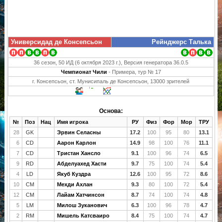
Универсидад де Консепсьон
Рейнджерс Талька
36 сезон, 50 ИД (6 октября 2023 г.), Версия генератора 36.0.5
Чемпионат Чили
- Примера, тур № 17
г. Консепсьон, ст. Мунисипаль де Консепсьон, 13000 зрителей
Основа:
№
Поз
Нац
Имя игрока
РУ
Физ
Фор
Мор
ТРУ
28
GK
Эрвин Селасны
17.2
100
95
80
13.1
6
CD
Аарон Карлон
14.9
98
100
76
11.1
7
CD
Тристан Хансло
9.1
100
96
74
6.5
9
RD
Абделуахед Хасти
9.7
75
100
74
5.4
4
LD
Якуб Куздра
12.6
100
95
72
8.6
10
CM
Мехди Ахлан
9.3
80
100
72
5.4
12
CM
Лайам Хатчинсон
8.7
74
100
74
4.8
5
LM
Милош Зуканович
6.3
100
96
78
4.7
2
RM
Мишель Катсваиро
8.4
75
100
74
4.7