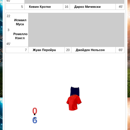
45'
5
Кевин Кротке
16
Дарко Мичевски
45'
22
Исмаил
Муса
3
Ромелло
Нэнгл
45'
7
Жуан Перейра
20
Джейден Нельсон
65'
0
:
6