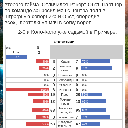
второго тайма. Отличился Роберт Обст. Партнер
по команде забросил мяч с центра поля в
штрафную соперника и Обст, опередив
всех, протолкнул мяч в сетку ворот.
2-0 и Коло-Коло уже седьмой в Примере.
Статистика:
0
0%
2
Голы
100%
3
7
30%
Удары
70%
Удары в
2
6
25%
75%
створ
0
0
0%
Пенальти
0%
0
0
0%
Оффсайды
0%
0
0
0%
Угловые
0%
6
0
100%
Навесы
0%
19
20
49%
Пасы
51%
Точные
12
19
39%
61%
пасы
Точность
63
95
40%
60%
пасов, %
3
7
30%
Нарушения
70%
Владение
53
47
53%
47%
мячом, %