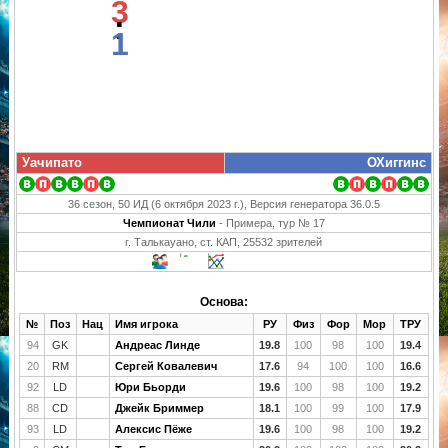
3
:
1
Уачипато
ОХиггинс
36 сезон, 50 ИД (6 октября 2023 г.), Версия генератора 36.0.5
Чемпионат Чили
- Примера, тур № 17
г. Талькауано, ст. КАП, 25532 зрителей
Основа:
№
Поз
Нац
Имя игрока
РУ
Физ
Фор
Мор
ТРУ
94
GK
Андреас Линде
19.8
100
98
100
19.4
20
RM
Сергей Ковалевич
17.6
94
100
100
16.6
92
LD
Юри Бьорди
19.6
100
98
100
19.2
88
CD
Джейк Бриммер
18.1
100
99
100
17.9
93
LD
Алексис Пёже
19.6
100
98
100
19.2