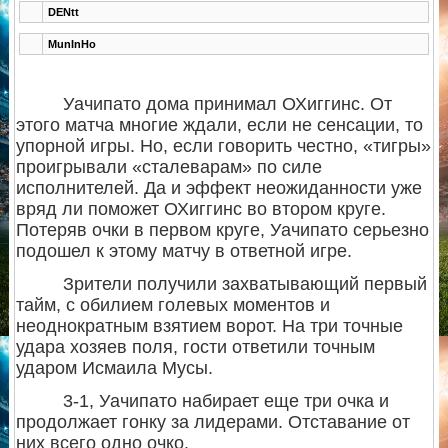
DENtt
MunInHo
Уачипато дома принимал ОХиггинс. От
этого матча многие ждали, если не сенсации, то
упорной игры. Но, если говорить честно, «тигры»
проигрывали «сталеварам» по силе
исполнителей. Да и эффект неожиданности уже
вряд ли поможет ОХиггинс во втором круге.
Потеряв очки в первом круге, Уачипато серьезно
подошел к этому матчу в ответной игре.
Зрители получили захватывающий первый
тайм, с обилием голевых моментов и
неоднократным взятием ворот. На три точные
удара хозяев поля, гости ответили точным
ударом Исмаила Мусы.
3-1, Уачипато набирает еще три очка и
продолжает гонку за лидерами. Отставание от
них всего одно очко.