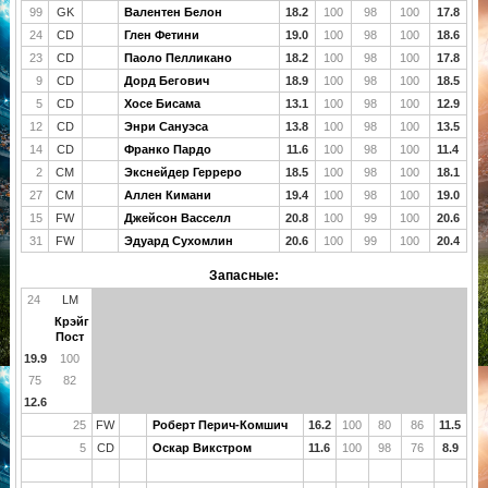
99
GK
Валентен Белон
18.2
100
98
100
17.8
24
CD
Глен Фетини
19.0
100
98
100
18.6
23
CD
Паоло Пелликано
18.2
100
98
100
17.8
9
CD
Дорд Бегович
18.9
100
98
100
18.5
5
CD
Хосе Бисама
13.1
100
98
100
12.9
12
CD
Энри Сануэса
13.8
100
98
100
13.5
14
CD
Франко Пардо
11.6
100
98
100
11.4
2
CM
Экснейдер Герреро
18.5
100
98
100
18.1
27
CM
Аллен Кимани
19.4
100
98
100
19.0
15
FW
Джейсон Васселл
20.8
100
99
100
20.6
31
FW
Эдуард Сухомлин
20.6
100
99
100
20.4
Запасные:
24
LM
Крэйг
Пост
19.9
100
75
82
12.6
25
FW
Роберт Перич-Комшич
16.2
100
80
86
11.5
5
CD
Оскар Викстром
11.6
100
98
76
8.9