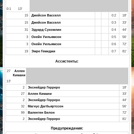
0:1
13'
15
Джейсон Васселл
0:2
18'
15
Джейсон Васселл
0:3
33'
31
Эдуард Сухомлин
0:4
44'
3
Окейн Уильямсон
0:5
56'
3
Окейн Уильямсон
0:6
72'
19
Эмре Гемиджи
0:7
81'
Ассистенты:
27
Аллен
Кимани
13'
2
Экснейдер Герреро
18'
27
Аллен Кимани
33'
2
Экснейдер Герреро
44'
32
Магнус Дагбьяртссон
56'
99
Валентен Белон
72'
2
Экснейдер Герреро
81'
Предупреждения: