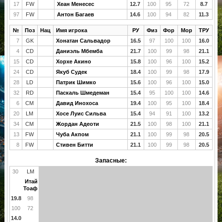
17
FW
Хеан Менесес
12.7
100
95
72
8.7
97
FW
Антон Багаев
14.6
100
94
82
11.3
№
Поз
Нац
Имя игрока
РУ
Физ
Фор
Мор
ТРУ
7
GK
Хонатан Сальвадор
16.5
97
100
100
16.0
4
CD
Даниэль Мбемба
21.7
100
99
98
21.1
15
CD
Хорхе Акино
15.8
100
96
100
15.2
24
CD
Якуб Судек
18.4
100
99
98
17.9
28
LD
Патрик Шимко
15.6
100
96
100
15.0
32
RD
Паскаль Шмедеман
15.4
95
100
100
14.6
6
CM
Давид Инохоса
19.4
100
95
100
18.4
20
LM
Хосе Луис Сильва
15.4
94
91
100
13.2
34
CM
Жордан Адеоти
21.5
100
98
100
21.1
13
FW
Чуба Акпом
21.1
100
99
98
20.5
8
FW
Стивен Битти
21.1
100
99
98
20.5
Запасные:
30
LM
Итай
Тоаф
19.8
98
100
72
14.0