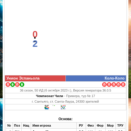
0
:
2
Унион Эспаньола
Коло-Коло
36 сезон, 50 ИД (6 октября 2023 г.), Версия генератора 36.0.5
Чемпионат Чили
- Примера, тур № 17
г. Сантьяго, ст. Санта-Лаура, 24300 зрителей
Основа:
№
Поз
Нац
Имя игрока
РУ
Физ
Фор
Мор
ТРУ