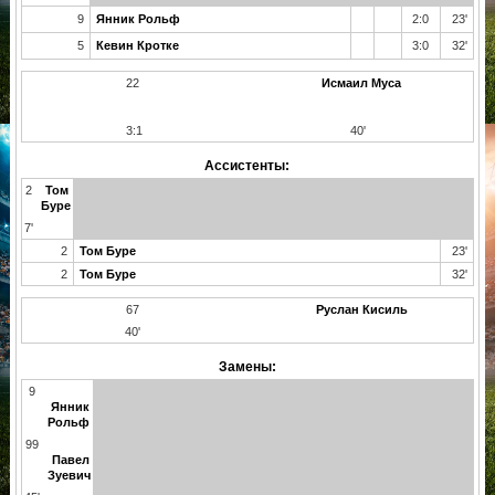
9
Янник Рольф
2:0
23'
5
Кевин Кротке
3:0
32'
22
Исмаил Муса
3:1
40'
Ассистенты:
2
Том
Буре
7'
2
Том Буре
23'
2
Том Буре
32'
67
Руслан Кисиль
40'
Замены:
9
Янник
Рольф
99
Павел
Зуевич