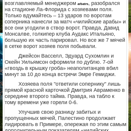
возглавляемый менеджером
, разобрался
arbatrs
на стадионе Ла-Флорида с хозяевами поля.
Только вдумайтесь – 13 ударов по воротам
соперника нанесли за матч «чилийские арабы» и
все они угодили в створ ворот. Правда, Давид
Монсалве, голкипер клуба Аудакс Итальяно,
большую их часть парировал. Но все же 7 мячей
в сетке ворот хозяев поля побывали.
Джейсон Васселл, Эдуард Сухомлин и
Окейн Уильямсон оформили по дублю. 7-ой
«гвоздь в крышку гроба» неаполитанцев вбил
минут за 10 до конца встречи Эмре Гемиджи.
Хозяева поля "ответили сопернику" лишь
прямой красной карточкой Дмитрия Авраменко в
середине второго тайма. Правда, на табло к
тому времени уже горели 0-6.
Улучшив свою разницу забитых и
пропущенных мячей, Палестино продолжает
лидировать в Примере, опережая по этим самым
дополнительным показателям «чилийских