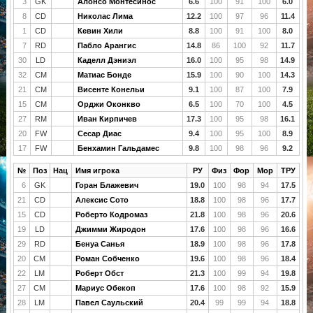
3
GK
Алонсо Монтесинос
6.6
100
91
100
6.0
8
CD
Николас Лима
12.2
100
97
96
11.4
1
CD
Кевин Хили
8.8
100
91
100
8.0
7
RD
Пабло Арангис
14.8
86
100
92
11.7
30
LD
Каделл Дэниэл
16.0
100
95
98
14.9
32
CM
Матиас Бонде
15.9
100
90
100
14.3
21
CM
Висенте Конельи
9.1
100
87
100
7.9
15
CM
Орджи Оконкво
6.5
100
70
100
4.5
27
RM
Иван Кирпичев
17.3
100
95
98
16.1
20
FW
Сесар Диас
9.4
100
95
100
8.9
17
FW
Бенхамин Гальдамес
9.8
100
98
96
9.2
№
Поз
Нац
Имя игрока
РУ
Физ
Фор
Мор
ТРУ
6
GK
Горан Блажевич
19.0
100
98
94
17.5
21
CD
Алексис Сото
18.8
100
98
96
17.7
15
CD
Роберто Кодромаз
21.8
100
98
96
20.6
19
LD
Джимми Жиродон
17.6
100
98
96
16.6
29
RD
Бенуа Санья
18.9
100
98
96
17.8
20
CM
Роман Собченко
19.6
100
98
96
18.4
22
LM
Роберт Обст
21.3
100
99
94
19.8
27
CM
Мариус Обекоп
17.6
100
98
92
15.9
28
LM
Павел Саульский
20.4
99
99
94
18.8