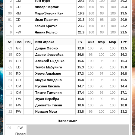
2
CM
Том Буре
20.2
100
100
100
20.2
8
CD
Либор Чермак
20.8
100
98
100
20.4
90
RM
Марк-Энтони Кей
19.9
100
98
100
19.5
91
CD
Иван Пранчич
21.3
100
98
100
20.9
5
FW
Кевин Кротке
23.2
100
100
100
23.2
9
FW
Янник Рольф
21.9
100
98
100
21.5
№
Поз
Нац
Имя игрока
РУ
Физ
Фор
Мор
ТРУ
63
GK
Дидье Овоно
12.8
100
98
100
12.5
15
CD
Дарио Феррейра
16.6
98
100
100
16.3
19
CD
Алексей Сиденко
15.6
100
98
100
15.3
65
LD
Темба Мабуянго
15.3
100
98
100
15.0
30
RD
Хесус Альфаро
17.3
100
97
100
16.8
64
CD
Маури Лондоно
15.8
100
98
100
15.5
67
CM
Руслан Кисиль
14.7
100
98
100
14.4
1
CM
Тимур Тимонин
17.4
100
98
100
17.1
7
FW
Жуан Перейра
16.8
100
99
98
16.3
18
FW
Джонатан Гленн
18.6
100
97
100
18.0
22
FW
Исмаил Муса
13.8
96
100
100
13.2
Запасные:
99
FW
Павел