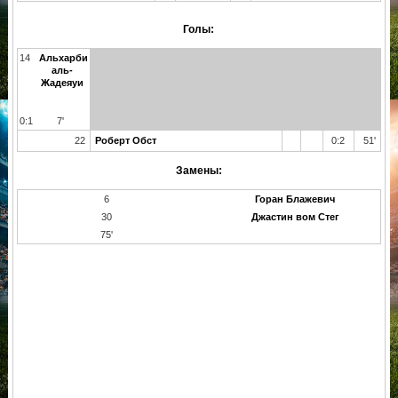
Голы:
14
Альхарби
аль-
Жадеяуи
0:1
7'
22
Роберт Обст
0:2
51'
Замены:
6
Горан Блажевич
30
Джастин вом Стег
75'