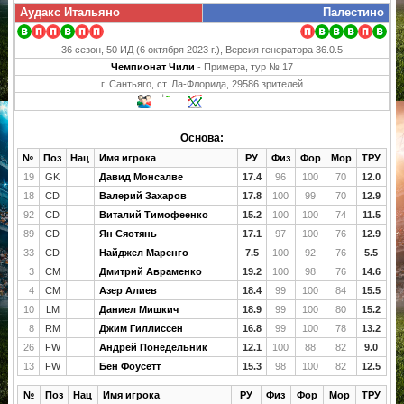
Аудакс Итальяно
Палестино
36 сезон, 50 ИД (6 октября 2023 г.), Версия генератора 36.0.5
Чемпионат Чили
- Примера, тур № 17
г. Сантьяго, ст. Ла-Флорида, 29586 зрителей
Основа:
№
Поз
Нац
Имя игрока
РУ
Физ
Фор
Мор
ТРУ
19
GK
Давид Монсалве
17.4
96
100
70
12.0
18
CD
Валерий Захаров
17.8
100
99
70
12.9
92
CD
Виталий Тимофеенко
15.2
100
100
74
11.5
89
CD
Ян Сяотянь
17.1
97
100
76
12.9
33
CD
Найджел Маренго
7.5
100
92
76
5.5
3
CM
Дмитрий Авраменко
19.2
100
98
76
14.6
4
CM
Азер Алиев
18.4
99
100
84
15.5
10
LM
Даниел Мишкич
18.9
99
100
80
15.2
8
RM
Джим Гиллиссен
16.8
99
100
78
13.2
26
FW
Андрей Понедельник
12.1
100
88
82
9.0
13
FW
Бен Фоусетт
15.3
98
100
82
12.5
№
Поз
Нац
Имя игрока
РУ
Физ
Фор
Мор
ТРУ