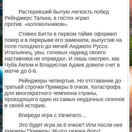
Растерявший былую легкость побед
Рейнджерс Талька, в гостях играл
против «колокольчиков».
Стивен Битти в первом тайме оформил
покер и в перерыве его заменили, выпустив на
поле голодного до мячей Анджело Руссо.
Итальянец, увы, голевых надежд своего
наставника не оправдал. И лишь смотрел, как
Чуба Акпом и Владислав Адаев довели счет в
матче до 0-6.
Рейнджеры четвертые. Но отставание до
третьей строчки Примеры 8 очков. Катастрофа
для многократного чемпиона страны,
проводящего один из самых неудачных сезонов
в своей истории.
Впереди игра с Уачипато…
Это будет игра за 6 очков? Или после нее
призеры Примеры 36-ого сезона будут