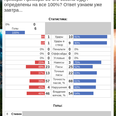
определены на все 100%? Ответ узнаем уже
завтра...
Статистика:
0
0%
6
Голы
100%
1
10
9%
Удары
91%
Удары в
1
9
10%
90%
створ
0
0
0%
Пенальти
0%
0
0
0%
Оффсайды
0%
0
0
0%
Угловые
0%
1
3
25%
Навесы
75%
23
25
48%
Пасы
52%
Точные
13
22
37%
63%
пасы
Точность
57
88
39%
61%
пасов, %
4
6
40%
Нарушения
60%
Владение
46
54
46%
54%
мячом, %
Голы:
8
Стивен