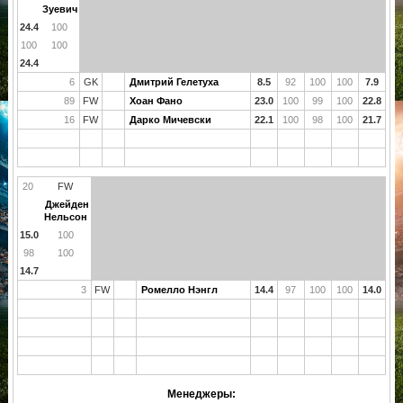
Зуевич
24.4
100
100
100
24.4
6
GK
Дмитрий Гелетуха
8.5
92
100
100
7.9
89
FW
Хоан Фано
23.0
100
99
100
22.8
16
FW
Дарко Мичевски
22.1
100
98
100
21.7
20
FW
Джейден
Нельсон
15.0
100
98
100
14.7
3
FW
Ромелло Нэнгл
14.4
97
100
100
14.0
Менеджеры: