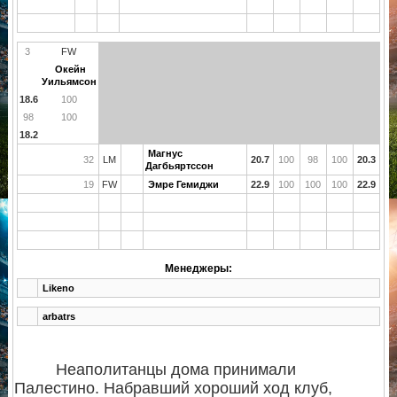
3
FW
Окейн
Уильямсон
18.6
100
98
100
18.2
Магнус
32
LM
20.7
100
98
100
20.3
Дагбьяртссон
19
FW
Эмре Гемиджи
22.9
100
100
100
22.9
Менеджеры:
Likeno
arbatrs
Неаполитанцы дома принимали
Палестино. Набравший хороший ход клуб,