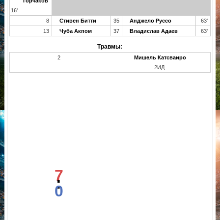
Горчаков
16'
8
Стивен Битти
35
Анджело Руссо
63'
13
Чуба Акпом
37
Владислав Адаев
63'
Травмы:
2
Мишель Катсваиро
2ИД
7
:
0