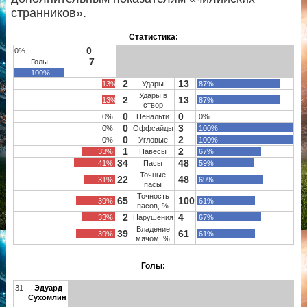
странников».
Статистика:
0
0%
7
Голы
100%
2
13
13%
Удары
87%
Удары в
2
13
13%
87%
створ
0
0
0%
Пенальти
0%
0
3
0%
Оффсайды
100%
0
2
0%
Угловые
100%
1
2
33%
Навесы
67%
34
48
41%
Пасы
59%
Точные
22
48
31%
69%
пасы
Точность
65
100
39%
61%
пасов, %
2
4
33%
Нарушения
67%
Владение
39
61
39%
61%
мячом, %
Голы:
31
Эдуард
Сухомлин