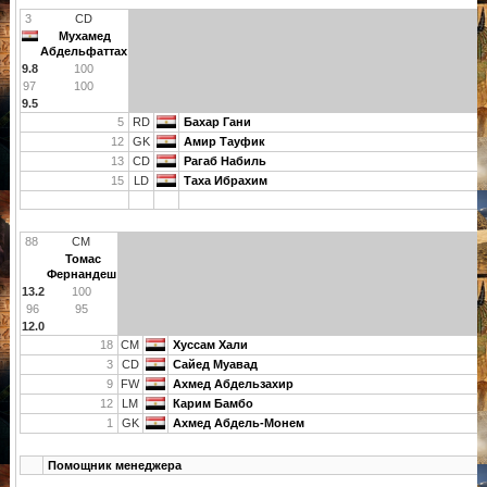
3
CD
Мухамед
Абдельфаттах
9.8
100
97
100
9.5
5
RD
Бахар Гани
12
GK
Амир Тауфик
13
CD
Рагаб Набиль
15
LD
Таха Ибрахим
88
CM
Томас
Фернандеш
13.2
100
96
95
12.0
18
CM
Хуссам Хали
3
CD
Сайед Муавад
9
FW
Ахмед Абдельзахир
12
LM
Карим Бамбо
1
GK
Ахмед Абдель-Монем
Помощник менеджера