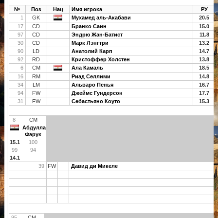
№
Поз
Нац
Имя игрока
РУ
1
GK
Мухамед аль-Акабави
20.5
17
CD
Бранко Саин
15.0
97
CD
Эндрю Жан-Батист
11.8
30
CD
Марк Лэнгтри
13.2
90
LD
Анатолий Карп
14.7
92
RD
Кристоффер Холстен
13.8
6
CM
Ала Камаль
18.5
16
RM
Риад Селлими
14.8
34
LM
Альваро Пенья
16.7
94
FW
Джеймс Гундерсон
17.7
31
FW
Себастьяно Коуто
15.3
8
CM
Абдулла
Фарук
15.1
100
99
94
14.1
39
FW
Давид ди Микеле
95
CM