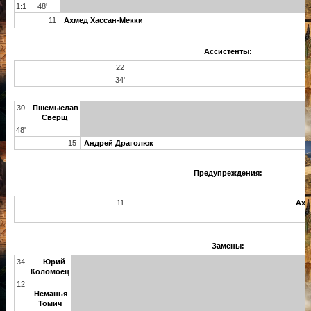
1:1
48'
11
Ахмед Хассан-Мекки
Ассистенты:
22
34'
30
Пшемыслав
Сверщ
48'
15
Андрей Драголюк
Предупреждения:
11
Ахм
Замены:
34
Юрий
Коломоец
12
Неманья
Томич