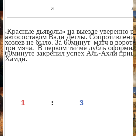
21
Ал
Красные дьяволы» на
выезде уверенно р
«
автосоставом Вади Деглы. Сопротивления
хозяев не было. За 60минут матч в воро
три м
яча. В первом тайме дубль оформил
60минуте закрепил успех Аль-Ахли при
Хамди.
1
:
3