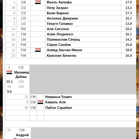
1
GK
Ваэль Халифа
17.5
28
CD
Петр Зиэрис
13.1
8
CD
Боян Баркал
17.3
9
CD
Антонио Джерман
15.7
2
LD
Георге Галамаз
13.8
14
RD
Али Сиссоко
16.2
12
CM
Алан Лоуренсо
16.1
30
LM
Пшемыслав Сверщ
14.2
32
FW
Сёрен Синбек
15.8
11
FW
Ахмед Хассан-Мекки
18.9
23
FW
Криспин Бенитес
16.9
8
CD
Мухамед
Дабаш
10.1
100
95
100
9.6
12
FW
Неманья Томич
6
CM
Камаль Али
30
CM
Пабло Сарабия
15
CM
Андрей