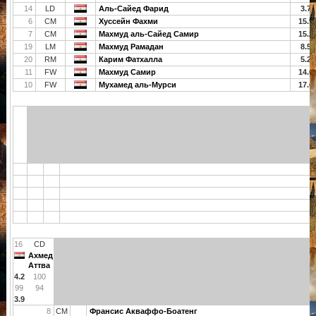
14
LD
Аль-Сайед Фарид
3.7
6
CM
Хуссейн Фахми
15.9
7
CM
Махмуд аль-Сайед Самир
15.2
19
LM
Махмуд Рамадан
8.5
20
RM
Карим Фатхалла
5.2
11
FW
Махмуд Самир
14.6
10
FW
Мухамед аль-Мурси
17.6
16
CD
Ахмед
Аттва
4.2
100
99
94
3.9
8
CM
Франсис Акваффо-Боатенг