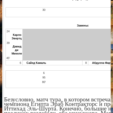
30
Замены:
24
Карло
Эвертц
39
Давид
ди
Микеле
45'
6
Сайед Камаль
8
Абдулла Фару
6
95
80'
Безусловно, матч тура, в котором встре
чемпиона Египта Эраб Контракторс и пре
Иттихад Эль-Шурта. Конечно, большие н