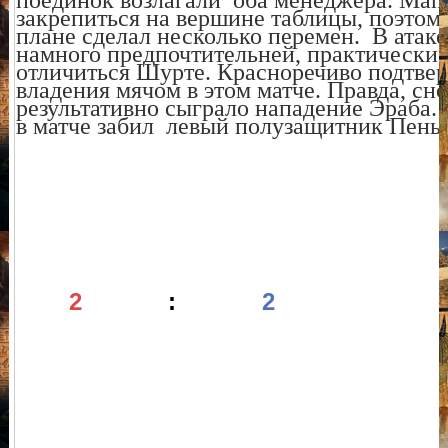
поединок возлагали оба менеджера. Man
закрепиться на вершине таблицы, поэтом
плане сделал несколько перемен.
В атаке
намного предпочтительней, практически 
отличиться Шурте. Красноречиво подтвер
владения мячом в этом матче. Правда, сн
результативно сыграло нападение Эраба.
в матче забил
левый полузащитник
Пенья
2
:
2