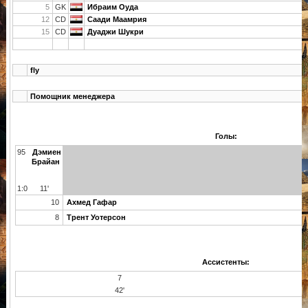
5
GK
Ибраим Оуда
12
CD
Саади Маамрия
15
CD
Дуаджи Шукри
fly
Помощник менеджера
Голы:
95
Дэмиен
Брайан
1:0
11'
10
Ахмед Гафар
8
Трент Уотерсон
Ассистенты:
7
42'