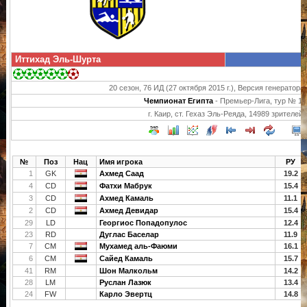
Иттихад Эль-Шурта
20 сезон, 76 ИД (27 октября 2015 г.), Версия генератора 
Чемпионат Египта
- Премьер-Лига, тур № 15
г. Каир, ст. Гехаз Эль-Реяда, 14989 зрителей
№
Поз
Нац
Имя игрока
РУ
1
GK
Ахмед Саад
19.2
4
CD
Фатхи Мабрук
15.4
3
CD
Ахмед Камаль
11.1
2
CD
Ахмед Девидар
15.4
29
LD
Георгиос Попадопулос
12.4
23
RD
Дуглас Баселар
11.9
7
CM
Мухамед аль-Фаюми
16.1
6
CM
Сайед Камаль
15.7
41
RM
Шон Малкольм
14.2
28
LM
Руслан Лазюк
13.4
24
FW
Карло Эвертц
14.8