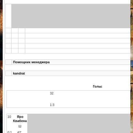
Помощник менеджера
kandrat
Голы:
32
А
1:3
10
Яро
Квабена
Ш
0:1
42'