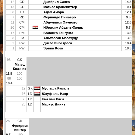
12
CD
Джибрил Санко
14.3
13
CD
Матиас Краневиттер
10.1
38
LD
Адам Амбра
12.1
7
RD
Фернандо Пиньеро
9.5
11
CM
Абдуллахи Окуново
12.6
20
CM
Ибрахим Абдель-Халик
5.7
17
RM
Болонго Гангунга
13.5
8
LM
Альхассан Масахуду
13.8
2
FW
Диего Иностроса
18.4
1
FW
Эрвин Коен
18.5
96
GK
Матуш
Козачик
11.8
100
88
100
10.4
12
GK
Мустафа Камаль
16
LD
Юсуф аль-Наср
50
LD
Кай ван Хиси
25
LD
Маркус Диниз
28
GK
Фредерик
Винтер
9.5
100