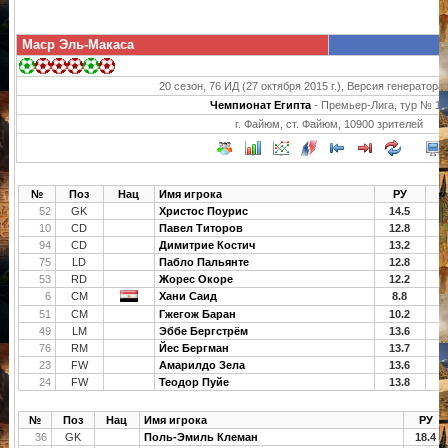
Маср Эль-Макаса
20 сезон, 76 ИД (27 октября 2015 г.), Версия генератора 
Чемпионат Египта
- Премьер-Лига, тур № 15
г. Файюм, ст. Файюм, 10900 зрителей
№
Поз
Нац
Имя игрока
РУ
Ф
52
GK
Христос Поурис
14.5
1
10
CD
Павел Титоров
12.8
1
94
CD
Димитрие Костич
13.2
1
75
LD
Пабло Пальянте
12.8
1
53
RD
Жорес Окоре
12.2
6
CM
Хани Саид
8.8
1
51
CM
Гжегож Баран
10.2
1
49
LM
Эббе Бергстрём
13.6
1
76
RM
Йес Бергман
13.7
1
23
FW
Амарилдо Зела
13.6
1
24
FW
Теодор Пуйе
13.8
1
№
Поз
Нац
Имя игрока
РУ
36
GK
Поль-Эмиль Клеман
18.4