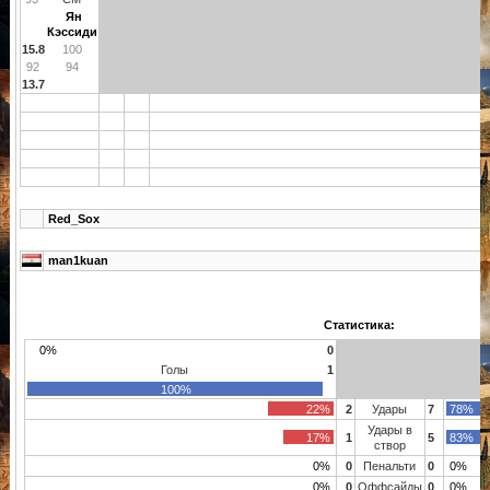
Ян
Кэссиди
15.8
100
92
94
13.7
Red_Sox
man1kuan
Статистика:
0%
0
Голы
1
100%
22%
2
Удары
7
78%
Удары в
17%
1
5
83%
створ
0%
0
Пенальти
0
0%
0%
0
Оффсайды
0
0%