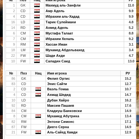
№
Поз
Нац
Имя игрока
РУ
1
GK
Махмуд аль-Занфли
11.0
2
CD
Амр Адель
9.9
4
CD
Ибрахим аль-Хадад
9.9
16
LD
Тарик Сулеймани
4.8
14
RD
Ахмед Адель
5.2
6
CM
Мустафа Талаат
8.8
7
CM
Ибрахим Хелаль
9.2
9
RM
Хассан Иман
3.1
18
LM
Мухамед Абдельвахед
3.4
22
FW
Шади Ахди
4.7
10
FW
Саладин Саид
13.0
№
Поз
Нац
Имя игрока
РУ
86
GK
Фелип Ортис
15.2
83
CD
Энис Сайти
12.7
2
CD
Ваэль Гомаа
10.7
4
CD
Ахмад Шедид
14.7
10
LD
Дубан Хайро
16.2
92
RD
Максим Пашаев
17.6
84
CM
Кладиуш Банковски
14.9
8
CM
Мухамед Абутрика
13.4
82
RM
Энтони Симонс
17.1
87
FW
Диего Серна
14.9
21
FW
Аль-Сайед Хамди
12.9