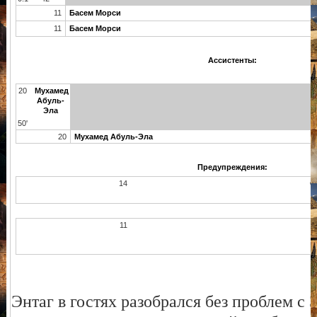
11
Басем Морси
11
Басем Морси
Ассистенты:
20
Мухамед
Абуль-
Эла
50'
20
Мухамед Абуль-Эла
Предупреждения:
14
О
11
Энтаг в гостях разобрался б
ез проблем с