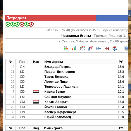
Петроджет
20 сезон, 76 ИД (27 октября 2015 г.), Версия генератора 
Чемпионат Египта
- Премьер-Лига, тур № 15
г. Суэц, ст. Мубарак Интернешнл, 20666 зрител
№
Поз
Нац
Имя игрока
РУ
9
GK
Владица Петреш
18.0
21
LD
Педраг Джилсенон
15.8
24
CD
Тарек Бенсаид
14.6
22
CD
Лоренцо Пике
15.6
26
LD
Телесфоро Падилья
14.1
7
CD
Карим Зекри
10.1
37
LM
Саймон Лоулесс
16.0
1
CM
Хосам Арафат
16.8
20
CM
Йохан Галлон
15.4
35
FW
Каспер Оффенберг
15.5
34
FW
Юрий Коломоец
13.0
№
Поз
Нац
Имя игрока
РУ