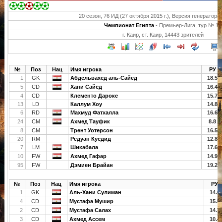
20 сезон, 76 ИД (27 октября 2015 г.), Версия генератора 
Чемпионат Египта
- Премьер-Лига, тур № 15
г. Каир, ст. Каир, 14443 зрителей
№
Поз
Нац
Имя игрока
РУ
1
GK
Абдельвахед аль-Сайед
18.5
5
CD
Хани Сайед
16.4
4
CD
Клементо Дароке
15.7
13
LD
Каллум Хоу
14.8
6
RD
Махмуд Фатхалла
16.6
24
CM
Ахмед Тауфик
8.8
8
CM
Трент Уотерсон
16.5
20
RM
Редуан Куедид
12.8
7
LM
Шикабала
17.6
10
FW
Ахмед Гафар
14.9
95
FW
Дэмиен Брайан
19.2
№
Поз
Нац
Имя игрока
РУ
1
GK
Аль-Хани Сулиман
14.0
4
CD
Мустафа Мушир
15.5
2
CD
Мустафа Салах
14.7
3
CD
Ахмед Ассем
10.4