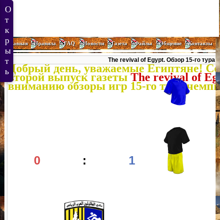
Главная
Правила
FAQ
Новости
Газета
Файлы
Общение
Контакты
The revival of Egypt. Обзор 15-го тура
Добрый день, уважаемые Египтяне! Се
второй выпуск газеты
The revival of Eg
вниманию обзоры игр 15-го тура чемпи
0
:
1