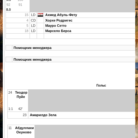
92
91
8.0
15
LD
Ахмед Абуль-Фету
4
CD
Хорхе Родригес
5
LD
Мауро Сетто
18
LD
Марсело Берса
Помощник менеджера
Помощник менеджера
Голы:
24
Теодор
Пуйе
1:1
42'
23
Амарилдо Зела
11
Абдуллахи
Окуново