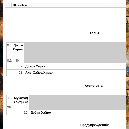
Hlestakov
Голы:
87
Диего
Серна
0:1
30'
87
Диего Серна
21
Аль-Сайед Хамди
Ассистенты:
8
Мухамед
Абутрика
30'
10
Дубан Хайро
Предупреждения: