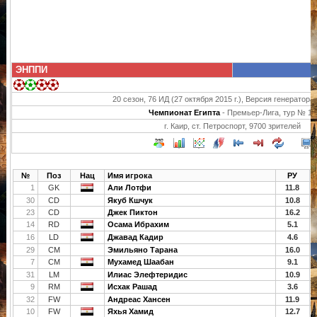
ЭНППИ
20 сезон, 76 ИД (27 октября 2015 г.), Версия генератора 
Чемпионат Египта
- Премьер-Лига, тур № 15
г. Каир, ст. Петроспорт, 9700 зрителей
№
Поз
Нац
Имя игрока
РУ
1
GK
Али Лотфи
11.8
30
CD
Якуб Кшчук
10.8
23
CD
Джек Пиктон
16.2
14
RD
Осама Ибрахим
5.1
16
LD
Джавад Кадир
4.6
29
CM
Эмильяно Тарана
16.0
7
CM
Мухамед Шаабан
9.1
31
LM
Илиас Элефтеридис
10.9
9
RM
Исхак Рашад
3.6
32
FW
Андреас Хансен
11.9
10
FW
Яхья Хамид
12.7