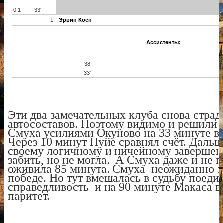
0:1
33'
1
Эрвин Коен
Ассистенты:
38
33'
Эти два замечательных клуба снова страд
автосоставов. Поэтому видимо и решили 
Смуха усилиями Окуново на 33 минуте в
Через 10 минут Пуйе сравнял счёт. Дальш
своему логичному и ничейному завершен
забить, но не могла. А Смуха даже и не 
оживила 85 минута. Смуха неожиданно з
победе. Но тут вмешалась в судьбу поеди
справедливость и на 90 минуте Макаса в
паритет.