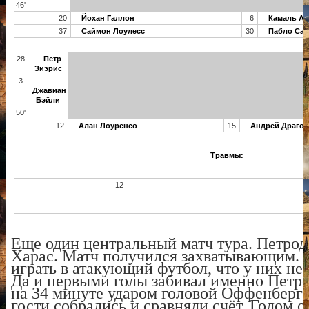
46'
20
Йохан Галлон
6
Камаль Ал
37
Саймон Лоулесс
30
Пабло Сар
28
Петр
Зиэрис
3
Джавиан
Бэйли
50'
12
Алан Лоуренсо
15
Андрей Драго
Травмы:
12
А
Еще один центральный матч тура. Петро
Харас. Матч получился захватывающим. Х
играть в атакующий футбол, что у них не
Да и первыми голы забивал именно Петро
на 34 минуте ударом головой Оффенберг 
гости собрались и сравняли счёт. Голом 