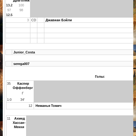
Драголюк
13.2
100
97
98
12.5
3
CD
Джавиан Бэйли
Junior_Costa
serega007
Голы:
35
Каспер
Оффенберг
Г
1:0
34'
12
Неманья Томич
11
Ахмед
Хассан-
Мекки