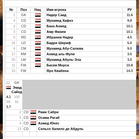
№
Поз
Нац
Имя игрока
РУ
1
GK
Надер Саад
11.6
4
CD
Мухамед Хафез
9.8
2
CD
Баха Ахмед
10.1
3
CD
Амр Фахим
10.1
5
RD
Ибрахим Надер
4.5
16
LD
Бадри Шериф
5.0
6
CM
Мухамед Абу-Салима
9.0
17
RM
Ахмед аль-Фули
3.5
20
LM
Мухамед Абуль-Эла
3.5
11
FW
Басем Морси
10.8
10
FW
Яро Квабена
14.3
12
GK
Эмад
Сайед
4.1
100
99
91
3.7
2
CD
Рами Сабри
3
CD
Осама Рагаб
4
CD
Ахмед Юнес
13
CD
Сельсо Халило де Абдуль