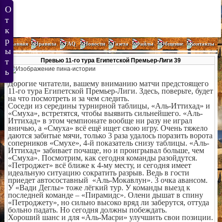
Главная
Правила
FAQ
Новости
Газета
Файлы
Общение
Контакты
Превью 11-го тура Египетской Премьер-Лиги 39
Дорогие читатели, вашему вниманию матчи предстоящего
11-го тура Египетской Премьер-Лиги. Здесь, поверьте, будет
на что посмотреть и за чем следить.
Соседи из середины турнирной таблицы, «Аль-Иттихад» и
«Смуха», встретятся, чтобы выявить сильнейшего. «Аль-
Иттихад» в этом чемпионате вообще ни разу не играл
вничью, а «Смуха» всё ещё ищет свою игру. Очень тяжело
даются забитые мячи, только 3 раза удалось поразить ворота
соперников «Смухе», 4-й показатель снизу таблицы. «Аль-
Иттихад» забивает почаще, но и проигрывал больше, чем
«Смуха». Посмотрим, как сегодня команды разойдутся.
«Петроджет» всё ближе к 4-му месту, и сегодня имеет
идеальную ситуацию сократить разрыв. Ведь в гости
приедет автосоставный «Аль-Мокавлун». 3 очка авансом.
У «Вади Деглы» тоже лёгкий тур. У команды выезд к
последней команде – «Пирамидс». Олени дышат в спину
«Петроджету», но сильно высоко вряд ли заберутся, оттуда
больно падать. Но сегодня должны побеждать.
Хороший шанс и для «Аль-Масри» улучшить свои позиции.