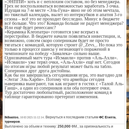
«ЭНППИ» хоть и с неплохим составом, но без менеджера.
Грех не воспользоваться возможностью заработать 3 очка.
Идущая на 7-м месте «Эль-Гуна» явно не об этом мечтала,
но тяжелый календарь, вылет из интеркубков и апатия 3-го
сезона – всё это не проходит бесследно. Минус в бюджете
всё больше. Что это? Команда больше не радует менеджера?
Или ещё будет ренессанс?
«Керамика Клеопатра» готовится уже всерьез к
перестройке. В бюджете начали появляться инвестиции, и,
возможно, совсем скоро соперникам будет не просто
тягаться с командой, которую строит @_Zevs_. Но пока это
только в процессе шансы у незнающего поражений в
чемпионате на победу «Замалека» сильно выше.
Однозначный матч тура «Исмаили» против «Аль-Ахли».
«Исмаили» уже терял очки, «Аль-Ахли» ещё нет. Сегодня
по итогам игры любой результат может быть на табло.
Соперники друг друга достойны.
Как бы ни завершилась сегодняшняя игра, это выгодно для
«Энтаг Эль-Харби». Потому что армейцы сегодня
наверняка выиграют, так как играют в гостях с «Талой Аль-
Гаиш», а один из соперников или оба потеряют очки.
Тур достаточно любопытный, расположение команд в
таблице гарантированно претерпит изменения.
,
. Вернуться к последним статьям
,
Ikibastos
ФС Египта
10 03 2025 15:12:14
.
турниров
Выплачено за объем и технику:
250,000
ФМ., за оригинальность и