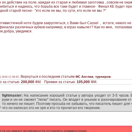
е их действие на поле, каждая их старая и любимая заготовка , совсем не ок
ибиться и надеюсь, что борьба все таки будет и главное- Финал КЕ будет пр
дной старой песне- "кто если не мы, по сути, кто если не мы ?"
птимистичной ноте будем закругляться, с Вами был Cassel , кстати, никого н
 финалах различных кубков например, в играх навылет? Как по мне, попахивае
ем добра, увидимся.
. Вернуться к последним статьям
,
.
ФС Англии
турниров
5 2016 12:38:02
 за статью:
200,000
ФМ. Премии за статью:
105,000
ФМ.
fightmaster:
На написание хорошей статьи у автора уходит от 3-5 часов. 
руки и он не сможет "легко" писать. Он впадет в уныние и разочарование от т
то ничего не пишет. Поэтому просьба не забывать, что писатель пишет для
что он написал это не зря и кто-то прочитал его творение.
сти не имеют возможности оставлять комментарии.