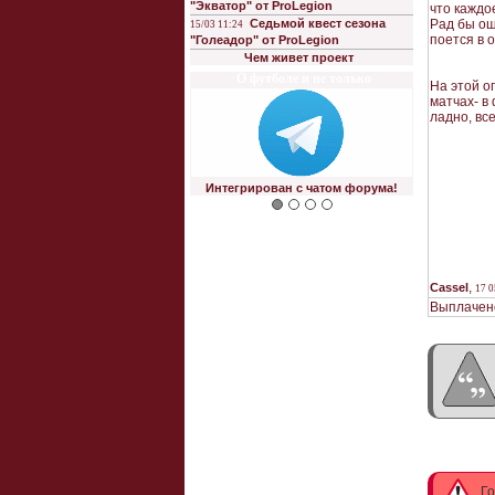
"Экватор" от ProLegion
что каждо
Седьмой квест сезона
Рад бы ош
15/03 11:24
поется в о
"Голеадор" от ProLegion
Чем живет проект
О футболе и не только
На этой о
матчах- в
ладно, вс
Интегрирован с чатом форума!
,
Cassel
17 0
Выплачено
Го