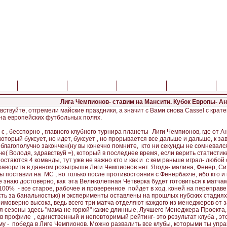
ая
Правила
FAQ
Новости
Газета
Лига Чемпионов- ставим на Мансити. Кубок Европы- Ан
вствуйте, отгремели майские праздники, а значит с Вами снова Cassel с кра
на европейских футбольных полях.
, бесспорно , главного клубного турнира планеты- Лиги Чемпионов, где от 
который буксует, но идет, буксует , но прорывается все дальше и дальше, к з
2) благополучно закончен(ну вы конечно помните, кто ни секунды не сомневалс
е( Володя, здравствуй =), который в последнее время, если верить статистик
Ч остаются 4 команды, тут уже не важно кто и как и с кем раньше играл- любо
фаворита в данном розыгрыше Лиги Чемпионов нет. Ягода- малина, Фенер, Сит
бы поставил на МС , но только после противостояния с Фенербахче, ибо кто и
не знаю достоверно, как эта Великолепная Четверка будет готовиться к матч
 100% - все старое, рабочее и проверенное пойдет в ход, коней на переправе 
ть за банальностью) и эксперименты оставлены на прошлых нубских стадиях
имоверно высока, ведь всего три матча отделяют каждого из менеджеров от за
тя сезоны здесь "мама не горюй" какие длинные, Лучшего Менеджера Проекта,
 в профиле , единственный и неповторимый рейтинг- это результат клуба , это
му - победа в Лиге Чемпионов. Можно развалить все клубы, которыми ты упр