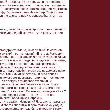
бой навсегда, ее не отнимут и не оспорят, ЛЧ-
развития тоже, не знаю, правда, как там сейчас
о , поэтому это еще и противостояние бюджетов
ого футбола пожелаем Манчестер Сити только
фигню для сопливых корейских фанаток, нам
Фенер, выкупив из янычарского плена сильного
к международной зарубе , тут уже внутренние
ько другого плана, нежели Лига Чемпионов.
 уж там) , то нынешний КЕ- это действо для
ждения под названием Легион и главное блюдо
- Тоттэнхем Хотспур , но, с грустью понимаем,
ядку. Шпоры в четвертьфинале размазали
убином. Ливерпуль уверенно, на классе, по
ый взгляд с полуфиналами все предельно ясно
ого- там и личные встречи, и сила основы
ня только вот несколько напрягают последние
ная поступь в групповой стадии КЕ и
 не ясно и уж тем более не просто. Тотту
занцами, но, конечно без фанатизма и все
Зенит" я не знаю. Хм, может, замещение? не ?
трофеям, это и понятно, ни что так не
ссийских болельщиков огромны.
 с питерцами. Нынешний Ливерпуль - команда-
 любого соперника и проиграть кому угодно,
то мерсисайдцам надо быть готовыми к тому,