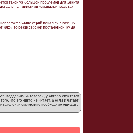
ажется такой уж большой проблемой для Зенита.
едставлен английскими командами, ведь как
е напрягает обилие серий пенальти в важных
т какой то режиссерской постановкой, ну да
Без поддержки читателей, у автора опустятся
ого, что его никто не читает, а если и читает,
 читателей, и ему крайне необходимо ощущать,