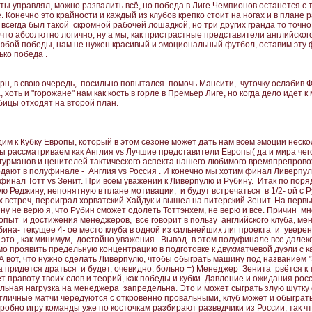
ты управлял, можно развалить всё, но победа в Лиге Чемпионов останется с то
е. Конечно это крайности и каждый из клубов крепко стоит на ногах и в плане 
 всегда был такой скромной рабочей лошадкой, но три других гранда то точн
, что абсолютно логично, ну а мы, как пристрастные представители английск
юбой победы, нам не нужен красивый и эмоциональный футбол, оставим эту 
ько победа .
ерн, в свою очередь, посильно попытался помочь Мансити, чуточку ослабив 
 хоть и "горожане" нам как кость в горле в Премьер Лиге, но когда дело идет 
ицы отходят на второй план.
 к Кубку Европы, который в этом сезоне может дать нам всем эмоции нескол
ы рассматриваем как Англия vs Лучшие представители Европы( да и мира чего
гурманов и ценителей тактического аспекта нашего любимого времяпрепрово
одают в полуфинале - Англия vs Россия . И конечно мы хотим финал Ливерпуль
 финал Тотт vs Зенит. При всем уважении к Ливерпулю и Рубину. Итак по пор
ю Реджину, непонятную в плане мотивации, и будут встречаться в 1/2- ой с Р
х встреч, переиграл хорватский Хайдук и вышел на питерский Зенит. На перв
- ну не верю я, что Рубин сможет одолеть Тоттэнхем, не верю и все. Причин мн
 опыт и достижения менеджеров, все говорит в пользу английского клуба, ме
бина- текущее 4- ое место клуба в одной из сильнейших лиг проекта и уверен
это , как минимум, достойно уважения . Вывод- в этом полуфинале все далеко
о проявить предельную концентрацию в подготовке к двухматчевой дуэли с ка
 А вот, что нужно сделать Ливерпулю, чтобы обыграть машину под названием "
да придется драться и будет, очевидно, больно =) Менеджер Зенита рвётся к 
т правоту твоих слов и теорий, как победы и кубки. Давление и ожидания ро
ьная нагрузка на менеджера запредельна. Это и может сыграть злую шутку
отличные матчи чередуются с откровенно провальными, клуб может и обыграть
робно игру команды уже по косточкам разбирают разведчики из России, так ч