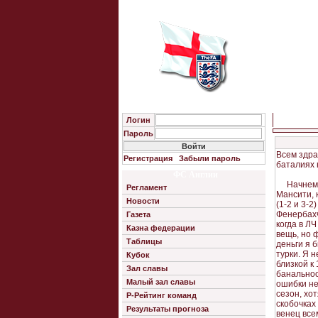
Главн
Логин
Пароль
Всем здра
Регистрация
Забыли пароль
баталиях 
ФС Англии
Начнем с 
Регламент
Мансити, 
Новости
(1-2 и 3-
Фенербахч
Газета
когда в Л
Казна федерации
вещь, но 
Таблицы
деньги я 
турки. Я 
Кубок
близкой к
Зал славы
банальнос
Малый зал славы
ошибки не
сезон, хо
Р-Рейтинг команд
скобочках
Результаты прогноза
венец все