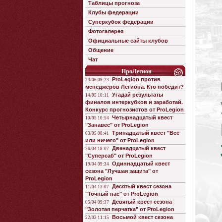
Таблицы прогноза
Клубы федерации
Суперкубок федерации
Фотогалерея
Официальные сайты клубов
Общение
Чат
ПроЛегион
ProLegion против
24/06 09:23
менеджеров Легиона. Кто победит?
Угадай результаты
14/05 10:11
финалов интеркубков и заработай.
Конкурс прогнозистов от ProLegion
Четырнадцатый квест
10/05 10:54
"Занавес" от ProLegion
Тринадцатый квест "Всё
03/05 08:41
или ничего" от ProLegion
Двенадцатый квест
26/04 18:07
"Суперсаб" от ProLegion
Одиннадцатый квест
19/04 09:34
сезона "Лучшая защита" от
ProLegion
Десятый квест сезона
11/04 13:07
"Точный пас" от ProLegion
Девятый квест сезона
05/04 09:37
"Золотая перчатка" от ProLegion
Восьмой квест сезона
22/03 11:15