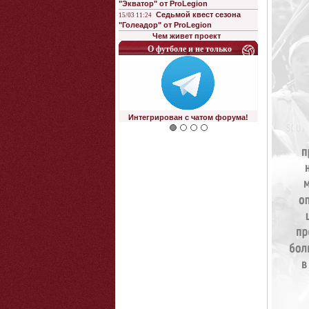
"Экватор" от ProLegion
Седьмой квест сезона
15/03 11:24
"Голеадор" от ProLegion
Чем живет проект
О футболе и не только
Интегрирован с чатом форума!