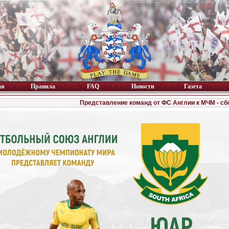
ая
Правила
FAQ
Новости
Газета
Представление команд от ФС Англии к МЧМ - с