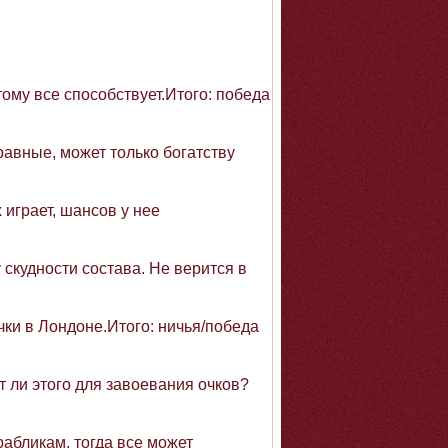
ому все способствует.Итого: победа
равные, может только богатству
 играет, шансов у нее
 скудности состава. Не верится в
чки в Лондоне.Итого: ничья/победа
т ли этого для завоевания очков?
абликам, тогда все может