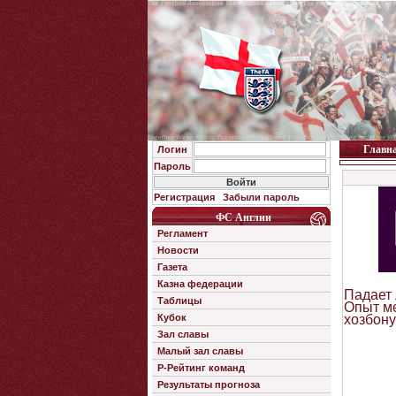
Главн
Логин
Пароль
Регистрация
Забыли пароль
ФС Англии
Регламент
Новости
Газета
Казна федерации
Падает 
Таблицы
Опыт ме
Кубок
хозбону
Зал славы
Малый зал славы
Р-Рейтинг команд
Результаты прогноза