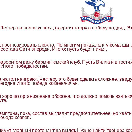
Лестер на волне успеха, одержит вторую победу подряд. Эт
 спрогнозировать сложно. По многим показателям команды 
состава Сити впереди. Итого: пусть будет ничья.
аворитом вижу бирмингемский клуб. Пусть Вилла и в гостях
Итого: победа гостей.
 на гол наиграют, Честеру это будет сделать сложнее, ввиду
сегодня.Итого: победа хозяев/ничья.
й хорошо организована оборона, что должно помочь взять о
та.
емптона, пока, состав выглядит предпочтительнее, но хвати
победа хозяев.
имут главный претенднт на вылет. Нужно найти тренера кор