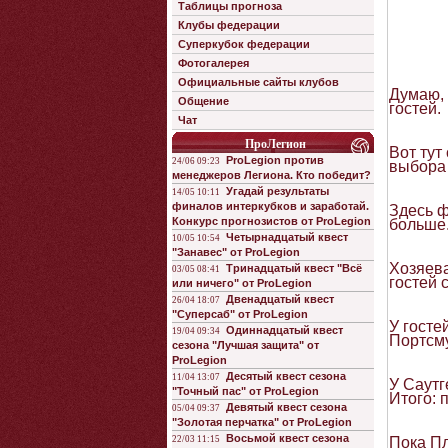
Таблицы прогноза
Клубы федерации
Суперкубок федерации
Фотогалерея
Официальные сайты клубов
Думаю, 
Общение
гостей.
Чат
ПроЛегион
Вот тут
ProLegion против
24/06 09:23
выбора 
менеджеров Легиона. Кто победит?
Угадай результаты
14/05 10:11
финалов интеркубков и заработай.
Здесь ф
Конкурс прогнозистов от ProLegion
больше.
Четырнадцатый квест
10/05 10:54
"Занавес" от ProLegion
Хозяева
Тринадцатый квест "Всё
03/05 08:41
гостей 
или ничего" от ProLegion
Двенадцатый квест
26/04 18:07
"Суперсаб" от ProLegion
У госте
Одиннадцатый квест
19/04 09:34
Портсму
сезона "Лучшая защита" от
ProLegion
Десятый квест сезона
11/04 13:07
У Саутг
"Точный пас" от ProLegion
Итого: 
Девятый квест сезона
05/04 09:37
"Золотая перчатка" от ProLegion
Восьмой квест сезона
22/03 11:15
Пока Пл