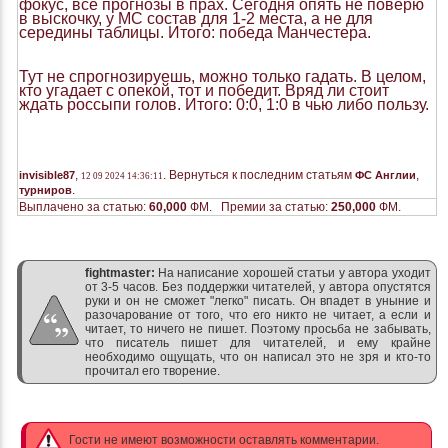
фокус, все прогнозы в прах. Сегодня опять не поверю
в выскочку, у МС состав для 1-2 места, а не для
середины таблицы. Итого: победа Манчестера.
Тут не спрогнозируешь, можно только гадать. В целом,
кто угадает с опекой, тот и победит. Вряд ли стоит
ждать россыпи голов. Итого: 0:0, 1:0 в чью либо пользу.
,
. Вернуться к последним статьям
,
invisible87
ФС Англии
12 09 2024 14:36:11
.
турниров
Выплачено за статью:
60,000
ФМ. Премии за статью:
250,000
ФМ.
fightmaster:
На написание хорошей статьи у автора уходит
от 3-5 часов. Без поддержки читателей, у автора опустятся
руки и он не сможет "легко" писать. Он впадет в уныние и
разочарование от того, что его никто не читает, а если и
читает, то ничего не пишет. Поэтому просьба не забывать,
что писатель пишет для читателей, и ему крайне
необходимо ощущать, что он написал это не зря и кто-то
прочитал его творение.
Гости не имеют возможности оставлять комментарии.