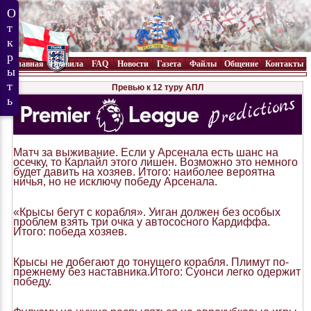
Главная
Правила
FAQ
Новости
Газета
Файлы
Общение
Контакты
Превью к 12 туру АПЛ
Матч за выживание. Если у Арсенала есть шанс на
осечку, то Карлайл этого лишен. Возможно это немного
будет давить на хозяев. Итого: наиболее вероятна
ничья, но не исключу победу Арсенала.
«Крысы бегут с корабля». Уиган должен без особых
проблем взять три очка у автососного Кардиффа.
Итого: победа хозяев.
Крысы не добегают до тонущего корабля. Плимут по-
прежнему без наставника.Итого: Суонси легко одержит
победу.