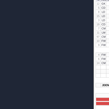
12
GK
5
CD
8
LD
15
LD
3
LD
18
CD
7
CM
11
LM
97
CM
10
FW
9
FW
4
FW
6
FW
14
CM
JDEN