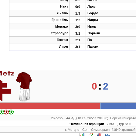
0:2
Нант
Ланс
0:0
Лилль
Бордо
1:3
Гренобль
Ницца
1:2
Монако
Ньор
3:0
Страсбург
Лорьян
3:1
Генгам
По
2:1
Лион
Париж
3:1
0
:
2
26 сезон, 44 ИД (18 сентября 2018 г.), Версия генерато
Чемпионат Франции
- Лига 1, тур № 5
г. Метц, ст. Сент-Симфорьен, 41649 зрителей