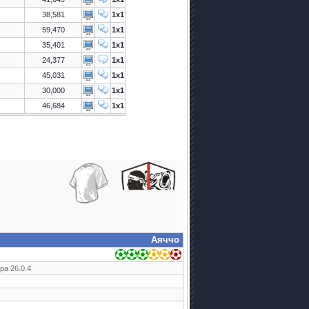
38,581
1x1
59,470
1x1
35,401
1x1
24,377
1x1
45,031
1x1
30,000
1x1
46,684
1x1
Аяччо
ра 26.0.4