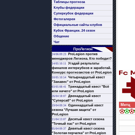
Таблицы прогноза
Клубы федерации
Суперкубок федерации
Фотогалерея
Официальные сайты клубов
Кубок Франции. 24 сезон
Общение
Чат
ПроЛегион
ProLegion против
24/06 09:23
менеджеров Легиона. Кто победит?
Угадай результаты
14/05 10:11
финалов интеркубков и заработай.
Конкурс прогнозистов от ProLegion
Четырнадцатый квест
10/05 10:54
"Занавес" от ProLegion
Тринадцатый квест "Всё
03/05 08:41
или ничего" от ProLegion
Двенадцатый квест
26/04 18:07
"Суперсаб" от ProLegion
Метц
Одиннадцатый квест
19/04 09:34
сезона "Лучшая защита" от
ProLegion
Десятый квест сезона
11/04 13:07
"Точный пас" от ProLegion
Девятый квест сезона
05/04 09:37
"Золотая перчатка" от ProLegion