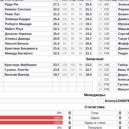
Руди Рю
27.1
100
99
96
25.9
99
GK
Эсекь
Кемоко Сиссоко
22.2
100
99
96
21.1
7
CD
Лорен
Реми Лаэ
21.3
100
99
96
20.3
14
CD
Бошко
Любиша Кордез
25.4
100
99
96
24.2
16
CD
Димит
Роберто Машадо
20.1
100
95
100
19.1
13
CD
Мукука
Майкл Роуз
22.1
100
99
96
21.1
26
CD
Марья
Донатас Навикас
25.4
100
99
96
24.2
25
LM
Серге
Оливье Давида
20.9
100
98
96
19.7
10
CM
Такуя 
Николя Бенезе
21.4
99
97
100
20.6
17
CM
Жоффр
Кристиан Бекаменга
21.6
100
99
98
21.0
22
FW
Дание
Мамаду Багайоко
22.2
100
99
96
21.1
20
FW
Педро
Запасные:
Кристиан Фаббиани
23.7
100
100
98
23.2
98
LM
Тибор
Сулико Элегби
23.6
100
100
96
22.7
18
CD
Иван 
Вильям Ванкёр
19.7
100
97
96
18.4
12
GK
Дидье
1
CD
Алекса
21
FW
Гастон
24
FW
Мануэ
Менеджеры:
Arseny1234567
Статистика:
0
0
0%
Голы
6
0
100%
Удары
6
0
100%
Удары в створ
0
0
0%
Пенальти