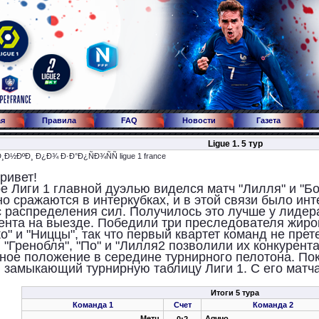
ая
Правила
FAQ
Новости
Газета
Ligue 1. 5 тур
ривет!
ре Лиги 1 главной дуэлью виделся матч "Лилля" и "Б
о сражаются в интеркубках, и в этой связи было инт
 распределения сил. Получилось это лучше у лидер
ента на выезде. Победили три преследователя жирон
о" и "Ниццы", так что первый квартет команд не пре
 "Гренобля", "По" и "Лилля2 позволили их конкурент
ное положение в середине турнирного пелотона. П
, замыкающий турнирную таблицу Лиги 1. С его матча
Итоги 5 тура
Команда 1
Счет
Команда 2
Метц
Аяччо