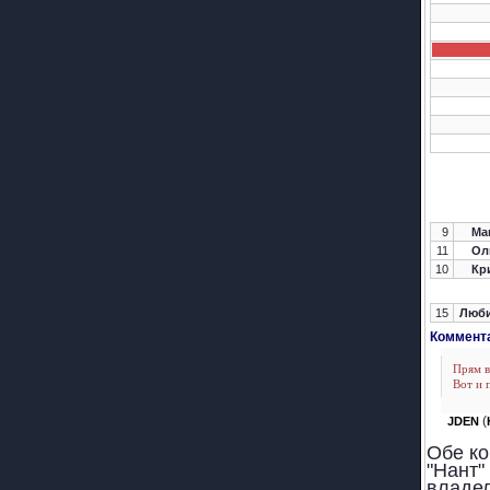
9
Мам
11
Ол
10
Кри
15
Люби
Коммента
Прям в
Вот и 
(
JDEN
Обе ко
"Нант"
владел