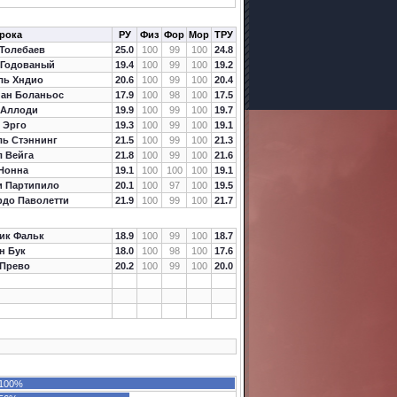
рока
РУ
Физ
Фор
Мор
ТРУ
 Толебаев
25.0
100
99
100
24.8
 Годованый
19.4
100
99
100
19.2
ль Хндио
20.6
100
99
100
20.4
иан Боланьос
17.9
100
98
100
17.5
 Аллоди
19.9
100
99
100
19.7
 Эрго
19.3
100
99
100
19.1
ль Стэннинг
21.5
100
99
100
21.3
 Вейга
21.8
100
99
100
21.6
 Нонна
19.1
100
100
100
19.1
и Партипило
20.1
100
97
100
19.5
рдо Паволетти
21.9
100
99
100
21.7
ик Фальк
18.9
100
99
100
18.7
н Бук
18.0
100
98
100
17.6
 Прево
20.2
100
99
100
20.0
100%