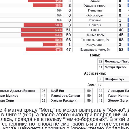
4
5
44%
Удары
3
5
38%
Удары в створ
0
0
0%
Пенальти
0
0
0%
Оффсайды
0
1
0%
Угловые
3
3
50%
Навесы
51
46
53%
Пасы
50
45
53%
Точные пасы
98
98
50%
Точность пасов, %
1
3
25%
Нарушения
47
53
47%
Владение мячом, %
Голы:
22
Леонардо Паво
11
Мехди Прево
Ассистенты:
8
Штефан Бук
Замены:
дольв Адальгейрссон
98
Шуй Енг
59'
22
Леонардо Па
лли Муниру
44
Рэнсфорд Селаси
59'
16
Гавен Нонна
вин Сони
29
Хассан Рахмани
59'
49
Жером Эрго
е 4 матча кряду "Метц" не может выиграть у "Аяччо". 
 в Лиге 2 (5:0), а после этого было три подряд ничьи
лась, правда не в пользу "темно-бордовых". В этой и
 сопернику, но снова не смог забить и в итоге уступ
, когда Паволетти прорвал оборону "темно-бордовых"