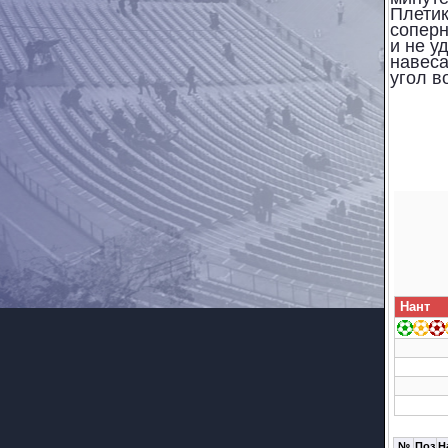
Плетик
соперн
и не у
навеса
угол во
Нант
№
Поз
Н