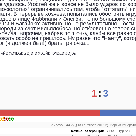
не удалось. Угостей же и вовсе не было ударов по во
во-золотых" ограничивались тем, чтобы "оттяпать" ни
али. В перерыве хозяева попытались обострить игру
дов в лице Фаббиани и Элегби, но по большому сче
нги и Багайоко: активно, но не результативно. Гост
переди за счет Вильялобоса, но откровенно говоря с
овича. Впрочем, набрав по 1 очку, клубы все равно с
товать особо не пришлось. Ну разве что "Нанту", кот
ог (и должен был!) брать три очка...
1
:
3
26 сезон, 44 ИД (18 сентября 2018 г.), Версия генерато
Чемпионат Франции
- Лига 1, тур № 5