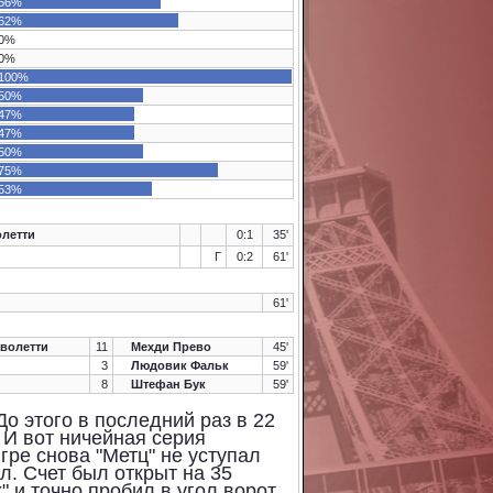
56%
62%
0%
0%
100%
50%
47%
47%
50%
75%
53%
летти
0:1
35'
Г
0:2
61'
61'
волетти
11
Мехди Прево
45'
3
Людовик Фальк
59'
8
Штефан Бук
59'
До этого в последний раз в 22
. И вот ничейная серия
гре снова "Метц" не уступал
ил. Счет был открыт на 35
 и точно пробил в угол ворот