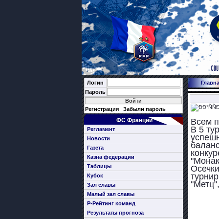
Логин
Главн
Пароль
Регистрация
Забыли пароль
ФС Франции
Всем п
В 5 ту
Регламент
успешн
Новости
баланс
Газета
конкур
Казна федерации
"Монак
Таблицы
Осечки
турнир
Кубок
"Метц"
Зал славы
Малый зал славы
Р-Рейтинг команд
Результаты прогноза