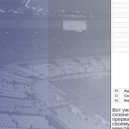
99
Ау
32
Са
40
Ке
Вот уж
сезоне
прерва
своему
минуте