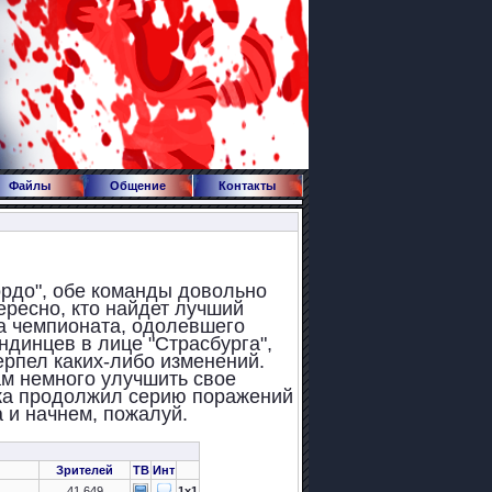
Файлы
Общение
Контакты
ордо", обе команды довольно
ересно, кто найдет лучший
а чемпионата, одолевшего
динцев в лице "Страсбурга",
терпел каких-либо изменений.
ам немного улучшить свое
ока продолжил серию поражений
 и начнем, пожалуй.
Зрителей
ТВ
Инт
41,649
1x1