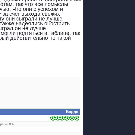
ротам, так что все помыслы
чью. Что они с успехом и
 за счет выхода свежих
ту они сыграли не лучше
и также надеялись обострить
ыграл он не лучше
могли подтяться в таблице, так
орый действительно по такой
Бордо
ра 26.0.4