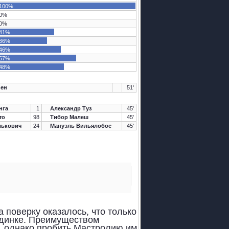
100%
0%
0%
41%
36%
46%
57%
48%
ен
51'
нга
1
Александр Туз
45'
то
98
Тибор Малеш
45'
лькович
24
Мануэль Вильялобос
45'
а
а поверку оказалось, что только
оединке. Преимуществом
, однако пробить Мастролию им