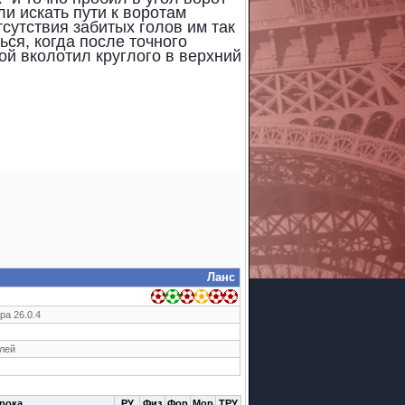
ли искать пути к воротам
тсутствия забитых голов им так
ься, когда после точного
й вколотил круглого в верхний
Ланс
ра 26.0.4
елей
рока
РУ
Физ
Фор
Мор
ТРУ