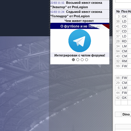
Восьмой квест сезона
22/03 11:15
"Экватор" от ProLegion
№
Поз
Н
Седьмой квест сезона
15/03 11:24
"Голеадор" от ProLegion
3
GK
Чем живет проект
38
LD
О футболе и не только
41
CD
97
CD
37
LD
28
RD
34
LM
94
CM
Интегрирован с чатом форума!
40
CM
32
RM
99
FW
98
FW
29
CM
6
LM
44
FW
42
GK
Dino