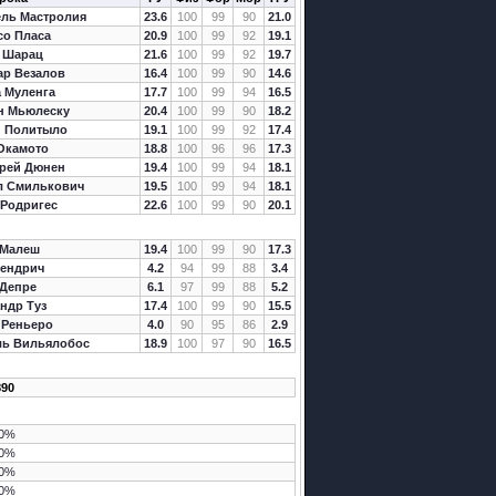
ель Мастролия
23.6
100
99
90
21.0
со Пласа
20.9
100
99
92
19.1
 Шарац
21.6
100
99
92
19.7
ар Везалов
16.4
100
99
90
14.6
 Муленга
17.7
100
99
94
16.5
н Мьюлеску
20.4
100
99
90
18.2
й Политыло
19.1
100
99
92
17.4
Окамото
18.8
100
96
96
17.3
ей Дюнен
19.4
100
99
94
18.1
л Смилькович
19.5
100
99
94
18.1
 Родригес
22.6
100
99
90
20.1
 Малеш
19.4
100
99
90
17.3
Лендрич
4.2
94
99
88
3.4
 Депре
6.1
97
99
88
5.2
ндр Туз
17.4
100
99
90
15.5
 Реньеро
4.0
90
95
86
2.9
ль Вильялобос
18.9
100
97
90
16.5
890
0%
0%
0%
0%