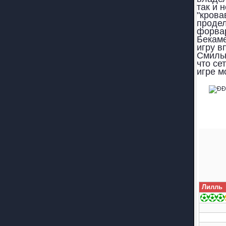
так и 
"крова
продел
форвар
Бекаме
игру в
Смильк
что се
игре м
Лилль