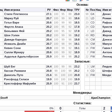
Основа:
ац
Имя игрока
РУ
Физ
Фор
Мор
ТРУ
№
Поз
Нац
Имя иг
Стипе Плетикоса
27.1
100
95
88
23.0
98
GK
Денис
Мариу Руй
20.7
100
99
90
18.6
21
LD
Роман
Готье Варе
20.6
100
99
90
18.5
23
CD
Рафаэ
Фаусто Апаса
20.2
100
95
92
17.8
24
CD
Крист
Беньямин Фей
20.2
100
95
92
17.8
2
LD
Давид
Шон Уэлен
20.2
100
99
96
19.2
49
RD
Жером
Давиде Каркуро
20.4
100
99
98
19.8
95
CM
Дэниэ
Исмаэль Диаби
20.7
100
98
94
19.1
56
CM
Мануэл
Кевин Сони
20.9
100
99
92
19.1
16
FW
Гавен
Салли Муниру
20.6
100
99
92
18.9
7
FW
Антон
Аудольв Адальгейрссон
25.9
100
99
98
25.2
22
FW
Леона
Запасные:
Шуй Енг
24.4
100
99
96
23.2
3
LM
Людов
Хассан Рахмани
20.8
99
100
98
20.2
8
CD
Штефа
Даниэль Путо
21.6
96
100
100
20.8
11
FW
Мехди
Рэнсфорд Селаси
19.9
100
100
100
19.9
Кристоффер Мафумби
25.9
100
91
100
23.7
Менеджеры:
_Dzoff
AjaxChampion
Статистика:
0
2
0%
Голы