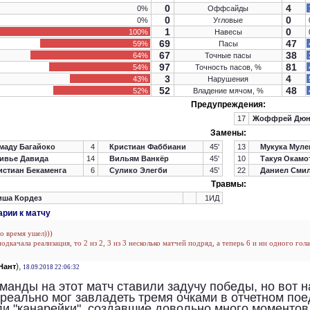
0
4
0%
Оффсайды
0
0
0%
Угловые
1
0
100%
Навесы
69
47
59%
Пасы
67
38
64%
Точные пасы
97
81
54%
Точность пасов, %
3
4
43%
Нарушения
52
48
52%
Владение мячом, %
Предупреждения:
17
Жоффрей Дюн
Замены:
аду Багайоко
4
Кристиан Фаббиани
45'
13
Мукука Муле
ивье Давида
14
Вильям Ванкёр
45'
10
Такуя Окамо
стиан Бекаменга
6
Сулико Элегби
45'
22
Даниел Сми
Травмы:
ша Кордез
1ИД
рии к матчу
о время ушел)))
подкачала реализация, то 2 из 2, 3 из 3 несколько матчей подряд, а теперь 6 и ни одного гол
),
Нант
18.09.2018 22:06:32
манды на этот матч ставили задучу победы, но вот н
 реально мог завладеть тремя очками в отчетном п
и "канарейки", создавшие довольно много моментов