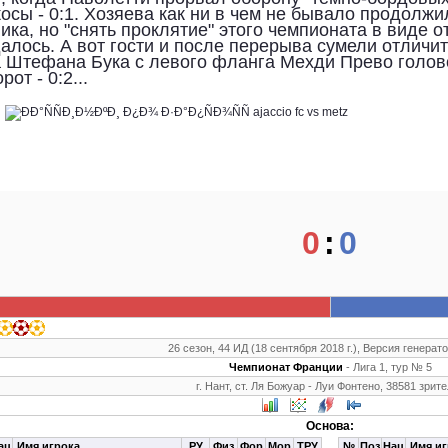
осы - 0:1. Хозяева как ни в чем не бывало продолжи
ика, но "снять проклятие" этого чемпионата в виде о
далось. А вот гости и после перерыва сумели отличит
 Штефана Бука с левого фланга Мехди Прево голово
рот - 0:2...
0
:
0
26 сезон, 44 ИД (18 сентября 2018 г.), Версия генерато
Чемпионат Франции
- Лига 1, тур № 5
г. Нант, ст. Ля Божуар - Луи Фонтено, 38581 зрит
Основа:
ац
Имя игрока
РУ
Физ
Фор
Мор
ТРУ
№
Поз
Нац
Имя иг