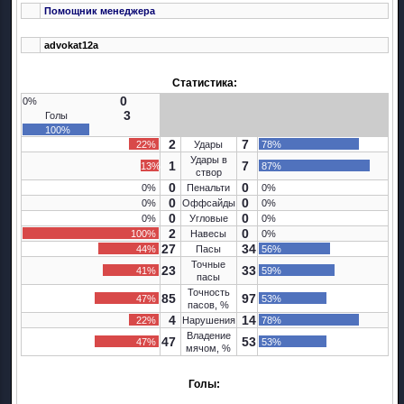
Помощник менеджера
advokat12a
Статистика:
0
0%
3
Голы
100%
2
7
22%
Удары
78%
Удары в
1
7
13%
87%
створ
0
0
0%
Пенальти
0%
0
0
0%
Оффсайды
0%
0
0
0%
Угловые
0%
2
0
100%
Навесы
0%
27
34
44%
Пасы
56%
Точные
23
33
41%
59%
пасы
Точность
85
97
47%
53%
пасов, %
4
14
22%
Нарушения
78%
Владение
47
53
47%
53%
мячом, %
Голы: