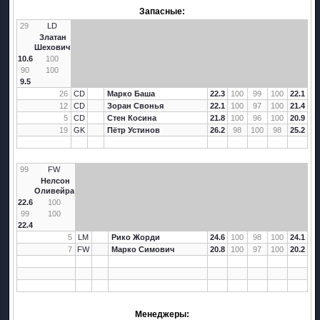
Запасные:
29
LD
Златан
Шехович
10.6
100
90
100
9.5
26
CD
Марко Баша
22.3
100
99
100
22.1
12
CD
Зоран Свонья
22.1
100
97
100
21.4
5
CD
Стен Косина
21.8
100
96
100
20.9
19
GK
Пётр Устинов
26.2
98
100
98
25.2
99
FW
Нелсон
Оливейра
22.6
100
99
100
22.4
5
LM
Рико Жорди
24.6
100
98
100
24.1
7
FW
Марко Симович
20.8
100
97
100
20.2
Менеджеры: