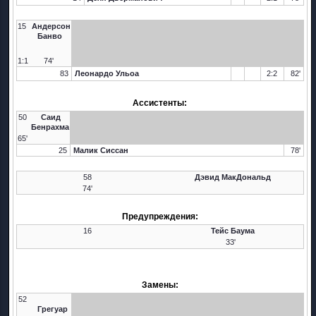
15
Андерсон
Банво
1:1
74'
83
Леонардо Ульоа
2:2
82'
Ассистенты:
50
Саид
Бенрахма
65'
25
Малик Сиссан
78'
58
Дэвид МакДональд
74'
Предупреждения:
16
Тейс Баума
33'
Замены:
52
Грегуар