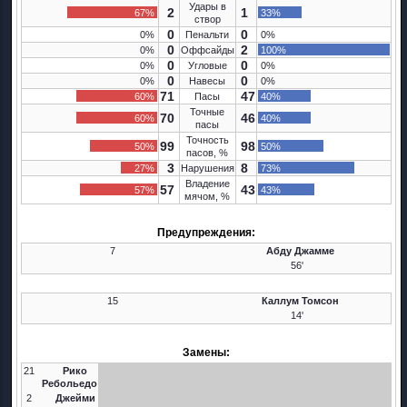
Удары в
2
1
67%
33%
створ
0
0
0%
Пенальти
0%
0
2
0%
Оффсайды
100%
0
0
0%
Угловые
0%
0
0
0%
Навесы
0%
71
47
60%
Пасы
40%
Точные
70
46
60%
40%
пасы
Точность
99
98
50%
50%
пасов, %
3
8
27%
Нарушения
73%
Владение
57
43
57%
43%
мячом, %
Предупреждения:
7
Абду Джамме
56'
15
Каллум Томсон
14'
Замены:
21
Рико
Ребольедо
2
Джейми