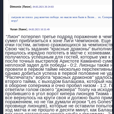
(
),
Dimonix
Лион
04.05.2021 20:24:03
сыграли не плохо. рад конечно победе. но мысли мои были в Лилле...
эх. Соперник
игру!
(
),
Yuran
Канн
04.05.2021 10:55:49
"Лион" потерпел третье подряд поражение в чемп
сумел приблизиться к зоне Лиги Чемпионов. Еще 
очки гостям, активно сражающихся за чемпионство
Свою часть задания "красные драконы" выполнили
пришлось изрядно попотеть в матче с хозяевами.
получилось успешным для гостей, которые уже к 
после точных выстрелов Аристоте Каманено суме
неплохой задел для победы - 0:2. Лионцы также н
провели в первом тайме несколько перспективных
однако добиться успеха в первой половине не уда
"Распечатать" ворота "красных драконов" удалось
второго тайма, с выходом Балашова, который наш
в обороне соперника и очно пробил низом - 1:2. Го
ответили голом своего "джокера" Тозлу на исходе 
пробившего в угол ворот кипера лионцев Тиама - 1
все вернулось на круги своя и должно было прими
поражением, но не так думали игроки "Les Gones" (
прозвище лионцев), которые не оставили попыток
ход матча и не прошло и десяти минут, как Балаш