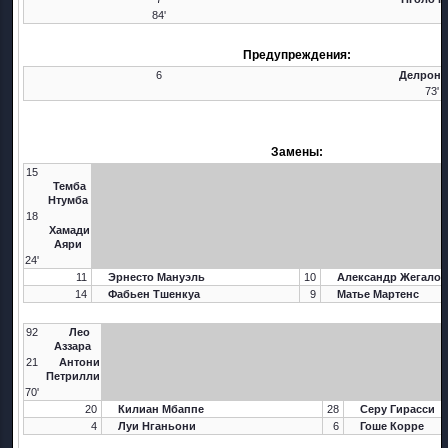
84'
Предупреждения:
6
Делрон 
73'
Замены:
15
Темба
Нтумба
18
Хамади
Аяри
24'
11
Эрнесто Мануэль
10
Александр Жегало
14
Фабьен Тшенкуа
9
Матье Мартенс
92
Лео
Аззара
21
Антони
Петрилли
70'
20
Килиан Мбаппе
28
Серу Гирасси
4
Луи Нганьони
6
Гоше Корре