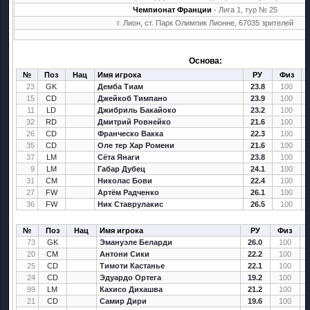
Чемпионат Франции
- Лига 1, тур № 25
г. Лион, ст. Парк Олимпик Лионне, 67035 зрителей
Основа:
№
Поз
Нац
Имя игрока
РУ
Физ
23
GK
Демба Тиам
23.8
100
15
CD
Джейкоб Тимпано
23.9
100
11
LD
Джибриль Бакайоко
23.2
100
32
RD
Дмитрий Ровнейко
21.6
100
26
CD
Франческо Вакка
22.3
100
35
CD
Оле тер Хар Ромени
21.6
100
37
LM
Сёта Янаги
23.8
100
9
LM
Габар Дубец
24.1
100
31
CM
Николас Бови
22.4
100
27
FW
Артём Радченко
26.1
100
36
FW
Ник Ставрулакис
26.5
100
№
Поз
Нац
Имя игрока
РУ
Физ
73
GK
Эмануэле Беларди
26.0
100
20
CM
Антони Сики
22.2
100
25
CD
Тимоти Кастанье
22.1
100
24
CD
Эдуардо Ортега
19.2
100
99
LM
Кахисо Дихашва
21.2
100
21
CD
Самир Дири
19.6
100