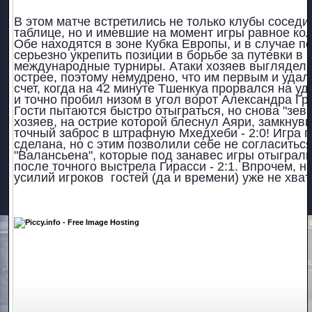
В этом матче встретились не только клубы соседи
таблице, но и имевшие на момент игры равное кол
Обе находятся в зоне Кубка Европы, и в случае п
серьезно укрепить позиции в борьбе за путевки в
международные турниры. Атаки хозяев выглядели
острее, поэтому немудрено, что им первым и удал
счет, когда на 42 минуте Тшенкуа прорвался на у
и точно пробил низом в угол ворот Александра Грос
Гости пытаются быстро отыграться, но снова "зевн
хозяев, на острие которой блеснул Аяри, замкнув
точный заброс в штрафную Мхедхеби - 2:0! Игра п
сделана, но с этим позволили себе не согласиться
"Валансьена", которые под занавес игры отыграл
после точного выстрела Гирасси - 2:1. Впрочем, 
усилий игроков гостей (да и времени) уже не хвати