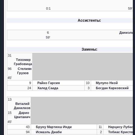
0:1
59'
Ассистенты:
6
Даниэль 
59'
Замены:
31
Тихомир
Грабовица
96
Стелиян
Грузов
45'
9
Райко Гарсия
10
Мулупо Нкой
24
Халед Саада
3
Богдан Карковский
13
Виталий
Данилков
15
Дарио
Цвитанич
45'
43
Бруну Мартинш Инди
11
Нарцису Лубаса
94
Исмаэль Диаби
2
Тобиас Кристен