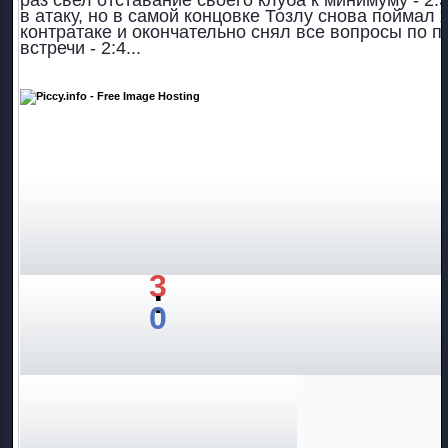
раз свел отставание своего клуба к минимуму - 2:
в атаку, но в самой концовке Тозлу снова поймал 
контратаке и окончательно снял все вопросы по 
встречи - 2:4...
3
:
0