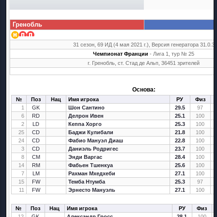
Гренобль
31 сезон, 69 ИД (4 мая 2021 г.), Версия генератора 31.0.3
Чемпионат Франции
- Лига 1, тур № 25
г. Гренобль, ст. Стад де Альп, 36451 зрителей
Основа:
№
Поз
Нац
Имя игрока
РУ
Физ
1
GK
Шон Сантино
29.5
97
6
RD
Делрон Ивен
25.1
100
2
LD
Кеппа Хорго
25.3
100
25
CD
Баджи Кулибали
21.8
100
24
CD
Фабио Мануэл Диаш
22.8
100
3
CD
Даниэль Родригес
23.7
100
8
CM
Энди Варгас
28.4
100
14
RM
Фабьен Тшенкуа
25.6
100
7
LM
Рахман Мхедхеби
27.1
100
15
FW
Темба Нтумба
25.3
97
11
FW
Эрнесто Мануэль
27.1
100
№
Поз
Нац
Имя игрока
РУ
Физ
12
GK
Александр Гросс
28.1
100