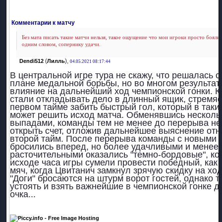
Комментарии к матчу
Без мата писать такие матчи нельзя, такое ощущение что мои игроки просто боялис
одним словом, сопернику удачи.
(
),
Dendi512
Лилль
04.05.2021 08:17:44
В центральной игре тура не скажу, что решалась с
плане медальной борьбы, но во многом результат
влияние на дальнейший ход чемпионской гонки. 
стали откладывать дело в длинный ящик, стремяс
первом тайме забить быстрый гол, который в таки
может решить исход матча. Обменявшись несколь
выпадами, команды тем не менее до перерыва не
открыть счет, отложив дальнейшее выяснение от
второй тайм. После перерыва команды с новыми 
бросились вперед, но более удачливыми и менее
расточительными оказались "темно-бордовые", ко
исходе часа игры сумели провести победный, как 
мяч, когда Цвитанич замкнул зрячую скидку на ход 
"Доги" бросаются на штурм ворот гостей, однако 
устоять и взять важнейшие в чемпионской гонке 
очка...