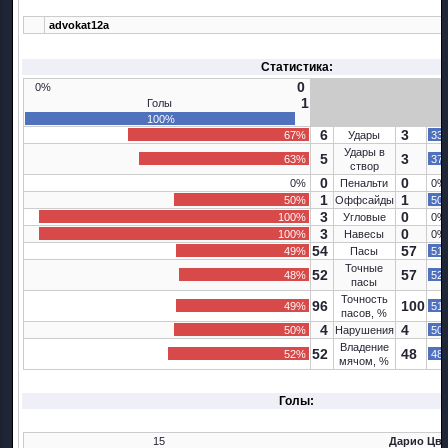
advokat12a
Статистика:
0
0%
1
Голы
100%
6
3
67%
Удары
33
Удары в
5
3
63%
37
створ
0
0
0%
Пенальти
0%
1
1
50%
Оффсайды
50
3
0
100%
Угловые
0%
3
0
100%
Навесы
0%
54
57
49%
Пасы
51
Точные
52
57
48%
52
пасы
Точность
96
100
49%
51
пасов, %
4
4
50%
Нарушения
50
Владение
52
48
52%
48
мячом, %
Голы:
15
Дарио Цви