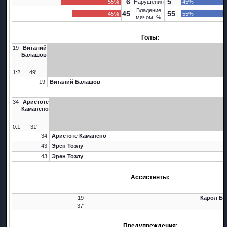
6
5
55%
Нарушения
45%
Владение
45
55
45%
55%
мячом, %
Голы:
19
Виталий
Балашов
1:2
49'
19
Виталий Балашов
34
Аристоте
Каманено
0:1
31'
34
Аристоте Каманено
43
Эрен Тозлу
43
Эрен Тозлу
Ассистенты:
19
Карол Бо
37'
Предупреждения: