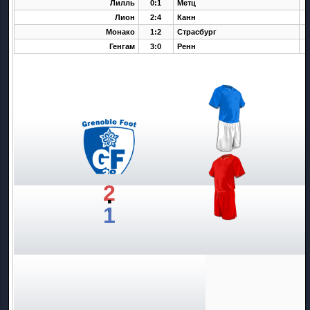
Лилль
0:1
Метц
Лион
2:4
Канн
Монако
1:2
Страсбург
Генгам
3:0
Ренн
2
:
1