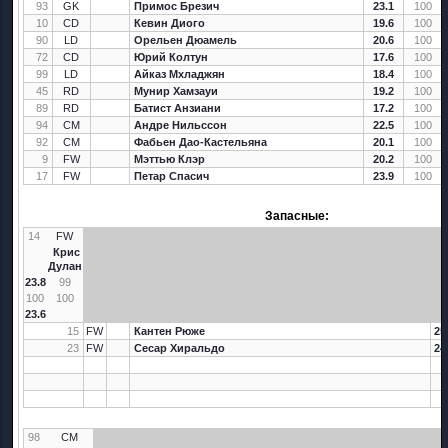
93
GK
Примос Брезич
23.1
100
10
CD
Кевин Диого
19.6
100
90
LD
Орельен Дюамель
20.6
100
72
CD
Юрий Колтун
17.6
100
99
LD
Айказ Мхладжян
18.4
100
45
RD
Мунир Хамзауи
19.2
100
89
RD
Батист Анзиани
17.2
100
94
CM
Андре Нильссон
22.5
100
92
CM
Фабьен Дао-Кастельяна
20.1
100
9
FW
Мэттью Клэр
20.2
100
17
FW
Петар Спасич
23.9
100
Запасные:
14
FW
Крис
Дулан
23.8
99
100
100
23.6
15
FW
Кантен Рюже
25
23
FW
Сесар Хиральдо
24
98
CM