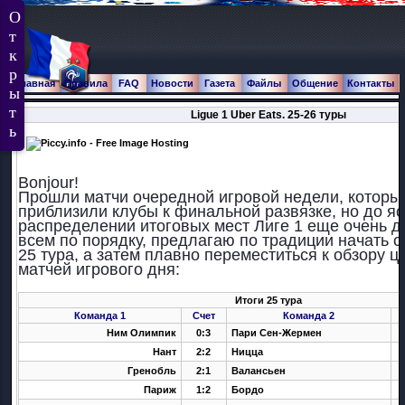
Главная
Правила
FAQ
Новости
Газета
Файлы
Общение
Контакты
Ligue 1 Uber Eats. 25-26 туры
Bonjour!
Прошли матчи очередной игровой недели, которы
приблизили клубы к финальной развязке, но до яс
распределении итоговых мест Лиге 1 еще очень д
всем по порядку, предлагаю по традиции начать с
25 тура, а затем плавно переместиться к обзору 
матчей игрового дня:
Итоги 25 тура
Команда 1
Счет
Команда 2
Ним Олимпик
0:3
Пари Сен-Жермен
Нант
2:2
Ницца
Гренобль
2:1
Валансьен
Париж
1:2
Бордо