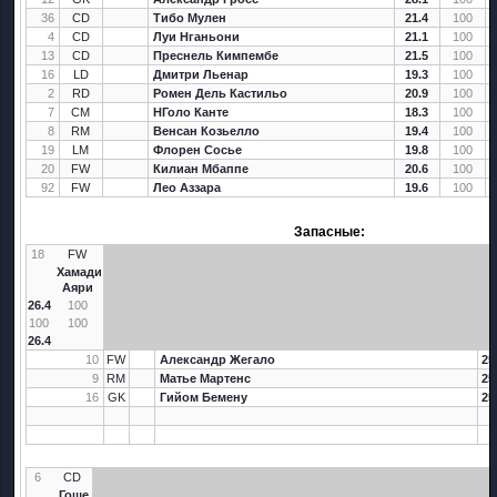
36
CD
Тибо Мулен
21.4
100
4
CD
Луи Нганьони
21.1
100
13
CD
Преснель Кимпембе
21.5
100
16
LD
Дмитри Льенар
19.3
100
2
RD
Ромен Дель Кастильо
20.9
100
7
CM
НГоло Канте
18.3
100
8
RM
Венсан Козьелло
19.4
100
19
LM
Флорен Сосье
19.8
100
20
FW
Килиан Мбаппе
20.6
100
92
FW
Лео Аззара
19.6
100
Запасные:
18
FW
Хамади
Аяри
26.4
100
100
100
26.4
10
FW
Александр Жегало
25
9
RM
Матье Мартенс
25
16
GK
Гийом Бемену
25
6
CD
Гоше