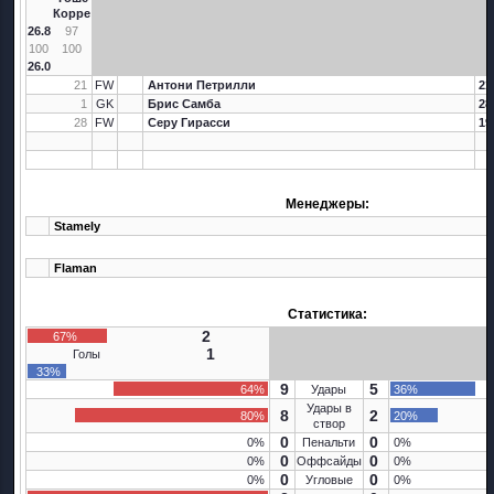
Корре
26.8
97
100
100
26.0
21
FW
Антони Петрилли
21
1
GK
Брис Самба
28
28
FW
Серу Гирасси
19
Менеджеры:
Stamely
Flaman
Статистика:
2
67%
1
Голы
33%
9
5
64%
Удары
36%
Удары в
8
2
80%
20%
створ
0
0
0%
Пенальти
0%
0
0
0%
Оффсайды
0%
0
0
0%
Угловые
0%