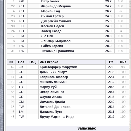
1
GK
Петр Болек
29.2
100
22
CD
Фернандо Медина
24.7
100
4
CD
Мариан Гад
26.2
97
23
CD
Симон Гретер
24.9
100
93
RD
Джермейн Уильям
25.0
100
90
LD
Клеман Баден
24.0
97
24
CD
Халед Саада
26.0
94
7
LM
Лю Пэн
28.3
100
8
LM
Эльмар Бьярнасон
24.9
100
9
FW
Райко Гарсия
28.9
100
31
FW
Тихомир Грабовица
25.6
100
№
Поз
Нац
Имя игрока
РУ
Физ
42
GK
Кристоффер Мафумби
27.6
98
5
CD
Доминик Ленарт
21.8
100
14
CD
Габриэль Киллер
22.4
100
12
CD
Мишель ле Бьен
21.2
100
38
LD
Мариу Руй
20.8
100
56
CD
Эктор Хименес
20.4
100
97
CD
Фаусто Апаса
21.6
100
94
CM
Исмаэль Диаби
22.0
100
13
FW
Виталий Данилков
25.4
100
6
LM
Даниэль Путо
23.1
100
43
FW
Бруну Мартинш Инди
21.9
100
Запасные: