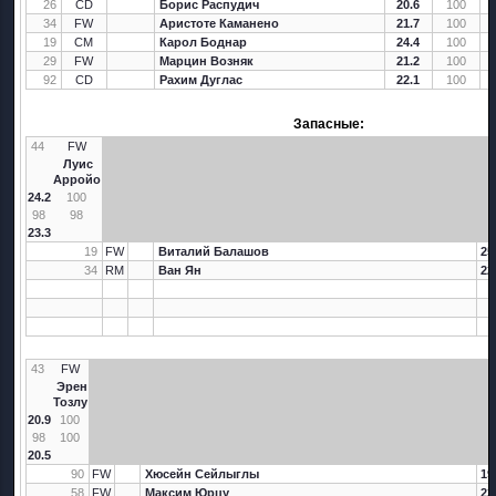
26
CD
Борис Распудич
20.6
100
34
FW
Аристоте Каманено
21.7
100
19
CM
Карол Боднар
24.4
100
29
FW
Марцин Возняк
21.2
100
92
CD
Рахим Дуглас
22.1
100
Запасные:
44
FW
Луис
Арройо
24.2
100
98
98
23.3
19
FW
Виталий Балашов
25
34
RM
Ван Ян
22
43
FW
Эрен
Тозлу
20.9
100
98
100
20.5
90
FW
Хюсейн Сейлыглы
19
58
FW
Максим Юрцу
22