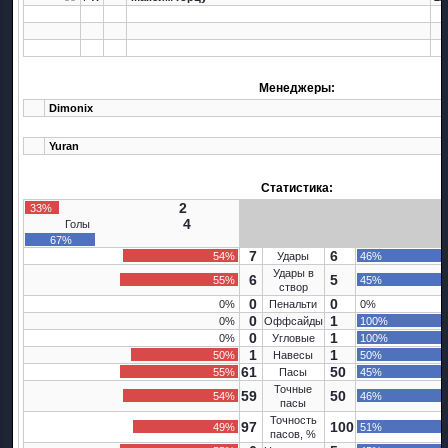
Менеджеры:
Dimonix
Yuran
Статистика:
2
33%
4
Голы
67%
7
6
54%
Удары
46%
Удары в
6
5
55%
45%
створ
0
0
0%
Пенальти
0%
0
1
0%
Оффсайды
100%
0
1
0%
Угловые
100%
1
1
50%
Навесы
50%
61
50
55%
Пасы
45%
Точные
59
50
54%
46%
пасы
Точность
97
100
49%
51%
пасов, %