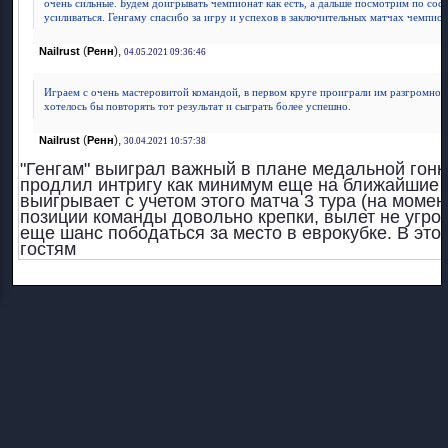
очень сильные. Будем доигрывать чемпионат как есть, а дальше посмотрим по сос
усиливаться. Генгаму спасибо за игру и успехов в заключительных матчах чемпион
(
),
Nailrust
Ренн
04.05.2021 09:36:46
Играем с очень мастеровитой командой, в первом круге проиграли им разгромно н
хотелось бы повторять тот результат и сыграть более успешно.
(
),
Nailrust
Ренн
30.04.2021 10:57:38
"Генгам" выиграл важный в плане медальной гонк
продлил интригу как минимум еще на ближайшие т
выигрывает с учетом этого матча 3 тура (на момент
позиции команды довольно крепки, вылет не угрож
еще шанс пободаться за место в еврокубке. В этой
гостям