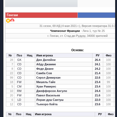
Генгам
31 сезон, 69 ИД (4 мая 2021 г.), Версия генератора 31.0.3
Чемпионат Франции
- Лига 1, тур № 25
г. Генган, ст. Стад дю Рудуру, 34000 зрителей
Основа:
№
Поз
Нац
Имя игрока
РУ
Физ
28
GK
Дин Дилейни
26.4
100
7
CD
Абду Джамме
24.1
100
8
CD
Фоде Диане
24.2
100
22
CD
Самба Сов
21.4
100
99
CD
Серол Демирхан
22.6
100
18
FW
Мишель Гайе
23.4
99
5
CM
Хуан Рамирес
23.4
100
10
RM
Джефферсон Ангуло
24.4
100
20
FW
Павел Васильев
21.6
100
6
LD
Лоран душ Сантуш
22.0
100
12
CD
Тьекоро Кейта
23.6
100
№
Поз
Нац
Имя игрока
РУ
Физ