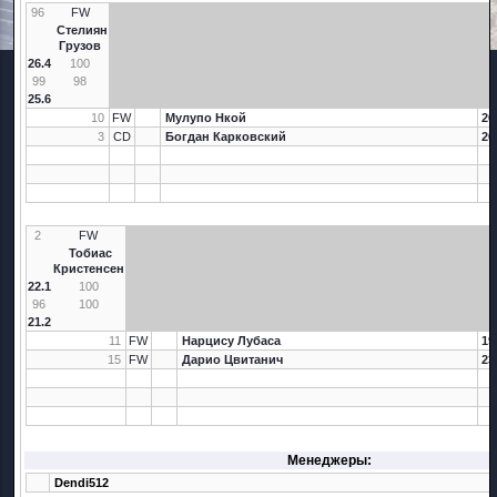
96
FW
Стелиян
Грузов
26.4
100
99
98
25.6
10
FW
Мулупо Нкой
26
3
CD
Богдан Карковский
26
2
FW
Тобиас
Кристенсен
22.1
100
96
100
21.2
11
FW
Нарцису Лубаса
19
15
FW
Дарио Цвитанич
23
Менеджеры:
Dendi512