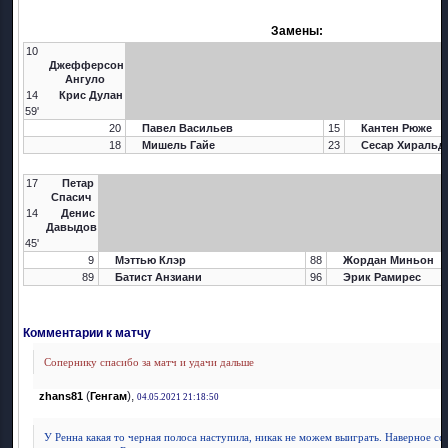
Замены:
10
Джефферсон
Ангуло
14
Крис Дулан
59'
20
Павел Васильев
15
Кантен Рюже
18
Мишель Гайе
23
Сесар Хиральд
17
Петар
Спасич
14
Денис
Давыдов
45'
9
Мэттью Клэр
88
Жордан Миньон
89
Батист Анзиани
96
Эрик Рамирес
Комментарии к матчу
Сопернику спасибо за матч и удачи дальше
(
),
zhans81
Генгам
04.05.2021 21:18:50
У Ренна какая то черная полоса наступила, никак не можем выиграть. Наверное с