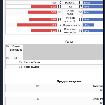
0
1
0%
Навесы
100%
39
37
51%
Пасы
49%
Точные
38
30
56%
44%
пасы
Точность
97
81
54%
46%
пасов, %
7
2
78%
Нарушения
22%
Владение
51
49
51%
49%
мячом, %
Голы:
20
Павел
Васильев
1:0
13'
15
Кантен Рюже
14
Крис Дулан
Предупреждения:
12
Тьекоро 
81'
96
Эрик Ра
89'