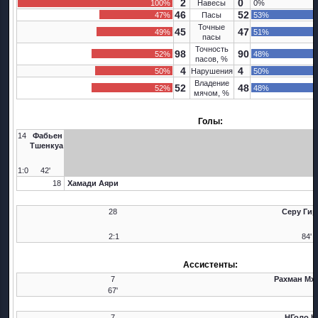
2
0
100%
Навесы
0%
46
52
47%
Пасы
53%
Точные
45
47
49%
51%
пасы
Точность
98
90
52%
48%
пасов, %
4
4
50%
Нарушения
50%
Владение
52
48
52%
48%
мячом, %
Голы:
14
Фабьен
Тшенкуа
1:0
42'
18
Хамади Аяри
28
Серу Гир
2:1
84'
Ассистенты:
7
Рахман Мх
67'
7
НГоло К