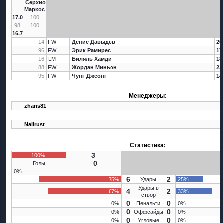
Серхио
Маркос
17.0
100
98
100
16.7
14
FW
Денис Давыдов
20
96
FW
Эрик Рамирес
17
16
LM
Биляль Хамди
18
88
FW
Жордан Миньон
22
95
FW
Чунг Джеонг
14
Менеджеры:
zhans81
Nailrust
Статистика:
3
100%
0
Голы
0%
6
2
75%
Удары
25%
Удары в
4
2
67%
33%
створ
0
0
0%
Пенальти
0%
0
0
0%
Оффсайды
0%
0
0
0%
Угловые
0%