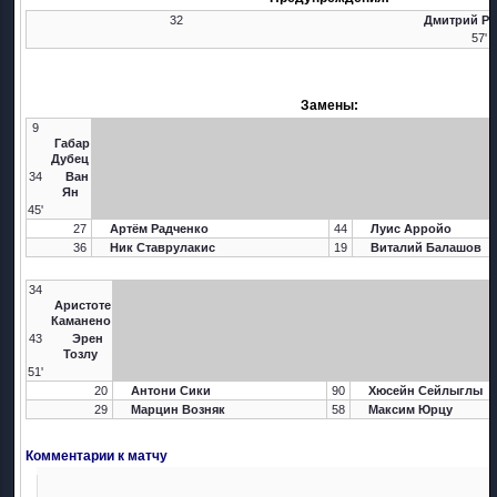
32
Дмитрий Р
57'
Замены:
9
Габар
Дубец
34
Ван
Ян
45'
27
Артём Радченко
44
Луис Арройо
36
Ник Ставрулакис
19
Виталий Балашов
34
Аристоте
Каманено
43
Эрен
Тозлу
51'
20
Антони Сики
90
Хюсейн Сейлыглы
29
Марцин Возняк
58
Максим Юрцу
Комментарии к матчу