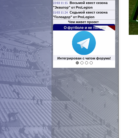
Восьмой квест сезона
22/03 11:15
"Экватор" от ProLegion
Седьмой квест сезона
15/03 11:24
"Голеадор" от ProLegion
Чем живет проект
О футболе и не только
Интегрирован с чатом форума!