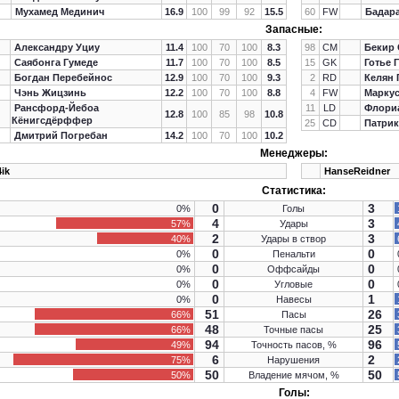
Мухамед Мединич
16.9
100
99
92
15.5
60
FW
Бадар
Запасные:
Александру Уциу
11.4
100
70
100
8.3
98
CM
Бекир 
Саябонга Гумеде
11.7
100
70
100
8.5
15
GK
Готье 
Богдан Перебейнос
12.9
100
70
100
9.3
2
RD
Келян 
Чэнь Жицзинь
12.2
100
70
100
8.8
4
FW
Марку
Рансфорд-Йебоа
11
LD
Флори
12.8
100
85
98
10.8
Кёнигсдёрффер
25
CD
Патри
Дмитрий Погребан
14.2
100
70
100
10.2
Менеджеры:
4ik
HanseReidner
Статистика:
0
3
0%
Голы
4
3
57%
Удары
2
3
40%
Удары в створ
0
0
0%
Пенальти
0
0
0%
Оффсайды
0
0
0%
Угловые
0
1
0%
Навесы
51
26
66%
Пасы
48
25
66%
Точные пасы
94
96
49%
Точность пасов, %
6
2
75%
Нарушения
50
50
50%
Владение мячом, %
Голы: