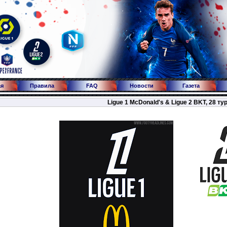
ая
Правила
FAQ
Новости
Газета
Ligue 1 McDonald's & Ligue 2 BKT, 28 ту