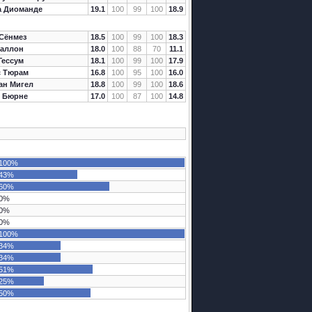
а Диоманде
19.1
100
99
100
18.9
Сёнмез
18.5
100
99
100
18.3
Галлон
18.0
100
88
70
11.1
Гессум
18.1
100
99
100
17.9
с Тюрам
16.8
100
95
100
16.0
ан Мигел
18.8
100
99
100
18.6
к Бюрне
17.0
100
87
100
14.8
100%
43%
60%
0%
0%
0%
100%
34%
34%
51%
25%
50%