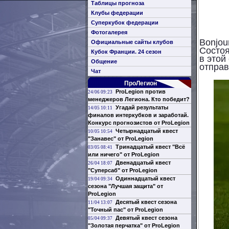
Таблицы прогноза
Клубы федерации
Суперкубок федерации
Фотогалерея
Bonjou
Официальные сайты клубов
Состоя
Кубок Франции. 24 сезон
в этой
Общение
отпра
Чат
ПроЛегион
ProLegion против
24/06 09:23
менеджеров Легиона. Кто победит?
Угадай результаты
14/05 10:11
финалов интеркубков и заработай.
Конкурс прогнозистов от ProLegion
Четырнадцатый квест
10/05 10:54
"Занавес" от ProLegion
Тринадцатый квест "Всё
03/05 08:41
или ничего" от ProLegion
Двенадцатый квест
26/04 18:07
"Суперсаб" от ProLegion
Одиннадцатый квест
19/04 09:34
сезона "Лучшая защита" от
ProLegion
Десятый квест сезона
11/04 13:07
"Точный пас" от ProLegion
Девятый квест сезона
05/04 09:37
"Золотая перчатка" от ProLegion