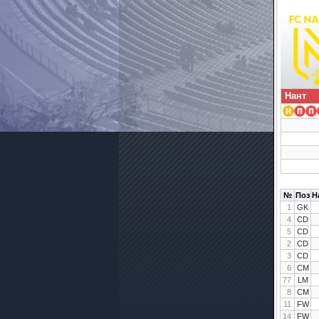
Нант
№
Поз
Н
1
GK
4
CD
5
CD
2
CD
3
CD
6
CM
77
LM
8
CM
11
FW
14
FW