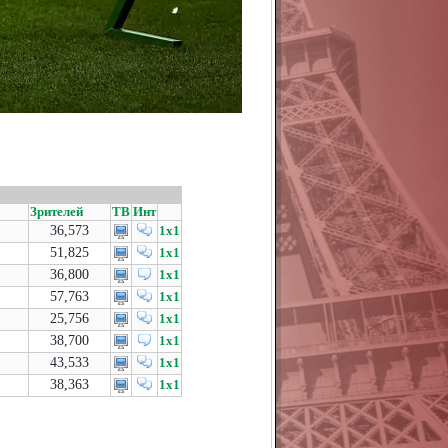
Зрителей
ТВ
Инт
36,573
1x1
51,825
1x1
36,800
1x1
57,763
1x1
25,756
1x1
38,700
1x1
43,533
1x1
38,363
1x1