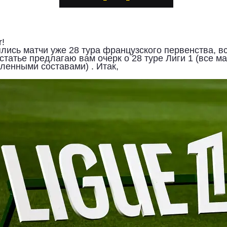
r!
лись матчи уже 28 тура французского первенства, в
 статье предлагаю вам очерк о 28 туре Лиги 1 (все м
вленными составами)
. Итак,