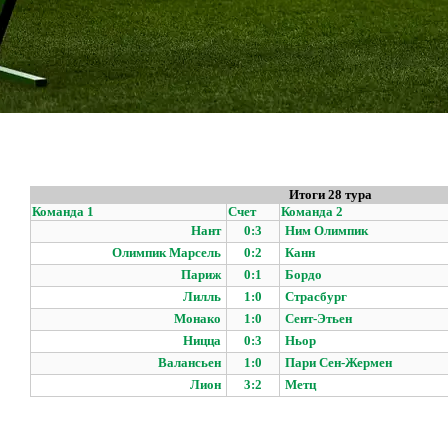
Итоги 28 тура
Команда 1
Счет
Команда 2
Нант
0:3
Ним Олимпик
Олимпик Марсель
0:2
Канн
Париж
0:1
Бордо
Лилль
1:0
Страсбург
Монако
1:0
Сент-Этьен
Ницца
0:3
Ньор
Валансьен
1:0
Пари Сен-Жермен
Лион
3:2
Метц