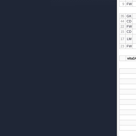
9
FW
35
GK
44
CD
22
FW
15
CD
17
LM
23
FW
vita1