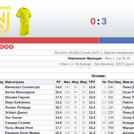
0
:
3
39 сезон, 69 ИД (13 мая 2025 г.), Версия генератора
Чемпионат Франции
- Лига 1, тур № 28
г. Нант, ст. Ля Божуар - Луи Фонтено, 36573 зрит
Основа:
ац
Имя игрока
РУ
Физ
Фор
Мор
ТРУ
№
Поз
Нац
Имя иг
Винисиус Силвестре
14.0
100
99
92
12.8
1
GK
Люка 
Антон Винокуров
15.4
100
99
92
14.1
99
CD
Оуэн Р
Иньяки Гарсия
17.4
100
99
92
15.9
9
RD
Лоик 
Янис Коблинес
13.2
100
99
92
12.1
23
CD
Пабло
Льюис Ричардс
16.7
100
99
92
15.4
62
LD
Габриэ
Эгберт Даннэ
13.4
100
99
92
12.3
13
CD
Люка 
Тео Ченчи
14.6
100
99
92
13.4
5
CM
Олли 
Сандер Сеэман
14.8
100
99
94
13.8
95
LM
Клауд
Поль-Жорж Нтеп
17.7
100
99
92
16.2
61
RM
Марци
Рандаль Коло Муани
15.1
100
76
96
11.3
3
FW
Антон