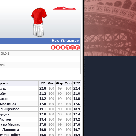
Ним Олимпик
 39.0.1
елей
рока
РУ
Физ
Фор
Мор
ТРУ
Диас
22.6
100
99
100
22.4
айс
21.2
100
99
100
21.0
Ландр
18.2
100
99
100
18.0
 Мартинес
17.8
100
99
100
17.6
ль Фуэнтес
19.1
100
99
100
18.9
Буадес
17.6
100
99
100
17.4
Милтон
19.4
100
99
100
19.2
иньо Масиас
17.8
100
99
100
17.6
н Линевски
19.9
100
99
100
19.7
иу Монтейру
19.6
100
99
100
19.4