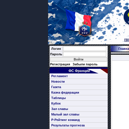
Логин
Главн
Пароль
Регистрация
Забыли пароль
ФС Франции
Регламент
Новости
Газета
Казна федерации
Таблицы
Кубок
Зал славы
Малый зал славы
Р-Рейтинг команд
Результаты прогноза