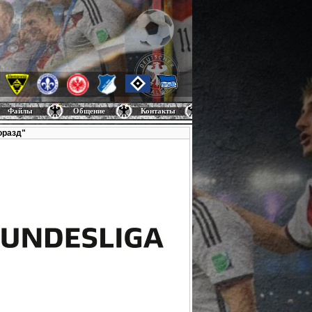
Файлы
Общение
Контакты
горазд"