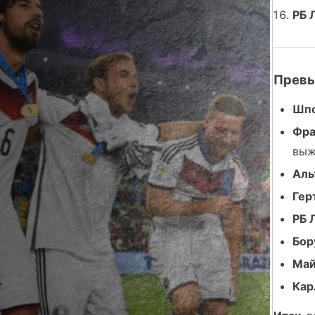
РБ 
Превь
Шпо
Фра
выж
Аль
Гер
РБ 
Бор
Май
Кар