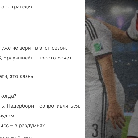
 это трагедия.
 уже не верит в этот сезон.
6, Брауншвейг – просто хочет
тч, это казнь.
 когда?
ь, Падерборн – сопротивляться.
чудом.
йсс – в раздумьях.