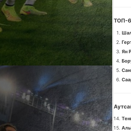
ТОП-6:
Шал
Гер
Ян 
Бор
Сан
Саа
Аутса
Тен
Аль