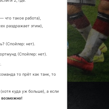
слиги 2, где:
— что такое работа),
сех раздражает этим),
? (Спойлер: нет).
ртмунд (Спойлер: нет).
т.
команда то прёт как танк, то
(хотя куда уж больше), а если
ё возможно!