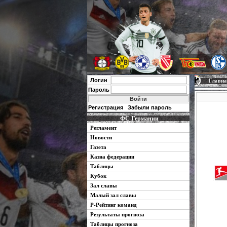
Логин
Главна
Пароль
Регистрация
Забыли пароль
ФС Германии
Регламент
Новости
Газета
Казна федерации
Таблицы
Кубок
Зал славы
Малый зал славы
Р-Рейтинг команд
Результаты прогноза
Таблицы прогноза