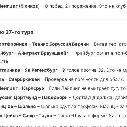
Лейпциг (5 очков)
– 0 побед. 21 поражение. Это не клуб,
ю 27-го тура
ртфройнде – Теннис Боруссия Берлин
– Битва тех, кто
йбург – Айнтрахт Брауншвейг
– Фрайбург хочет в топ-
ить.
тглинике – Ян Регенсбург
– 9 голов против 32. Это не ма
та – Саарбрюккен
– Проверка на прочность для обоих.
Лейпциг – Карлсруэ
– Если Лейпциг не выиграет тут, то
уссия Дортмунд – Падерборн
– Дортмунд должен давит
нц 05 – Шальке
– Шальке едут за трофеем, Майнц – за 
л Цейсс – Санкт-Паули
– Санкт-Паули в форме, Карл Це