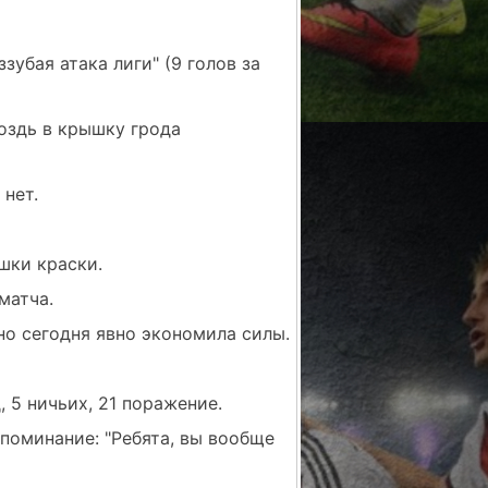
убая атака лиги" (9 голов за
воздь в крышку грода
нет.
шки краски.
матча.
 но сегодня явно экономила силы.
 5 ничьих, 21 поражение.
апоминание: "Ребята, вы вообще