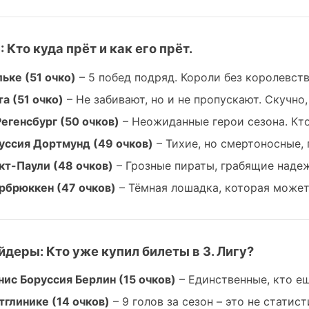
 Кто куда прёт и как его прёт.
ьке (51 очко)
– 5 побед подряд. Короли без королевств
та (51 очко)
– Не забивают, но и не пропускают. Скучно
Регенсбург (50 очков)
– Неожиданные герои сезона. Кт
уссия Дортмунд (49 очков)
– Тихие, но смертоносные, 
кт-Паули (48 очков)
– Грозные пираты, грабящие наде
рбрюккен (47 очков)
– Тёмная лошадка, которая может
йдеры: Кто уже купил билеты в 3. Лигу?
нис Боруссия Берлин (15 очков)
– Единственные, кто ещ
тглинике (14 очков)
– 9 голов за сезон – это не статис