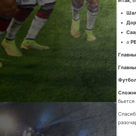
Итак,
в
Ша
Дор
Саа
а
Р
Главны
Главны
Футбол
Сложно
бьется 
Спасиб
разоча