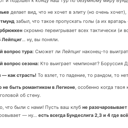
от и подошел к концу наш тур по безумному миру Бунде
льке
делает вид, что не хочет в элиту (но очень хочет),
тмунд
забыл, что такое пропускать голы (а их вратарь 
рбрюккен
скромно переигрывает всех тактически (и в
Б Лейпциг
… ну, вы поняли.
й вопрос тура:
Сможет ли Лейпциг наконец-то выиграть
й вопрос сезона:
Кто выиграет чемпионат? Боруссия До
 — как страсть!
То взлет, то падение, то рандом, то не
 не быть романтиком в Легионе
, особенно когда твоя 
головой об стену.
о, что были с нами! Пусть ваш клуб
не разочаровывает
ровывает — ну…
есть всегда Бундеслига 2,3 и 4 где вс