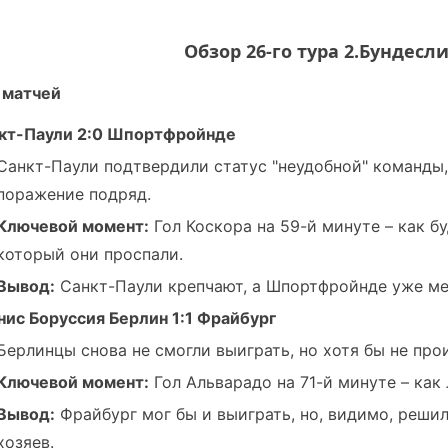
Обзор 26-го тура 2.Бундесли
 матчей
кт-Паули 2:0 Шпортфройнде
Санкт-Паули подтвердили статус "неудобной" команды
поражение подряд.
Ключевой момент:
Гол Коскора на 59-й минуте – как б
который они проспали.
Вывод:
Санкт-Паули крепчают, а Шпортфройнде уже ме
нис Боруссия Берлин 1:1 Фрайбург
Берлинцы снова не смогли выиграть, но хотя бы не про
Ключевой момент:
Гол Альварадо на 71-й минуте – как 
Вывод:
Фрайбург мог бы и выиграть, но, видимо, реши
хозяев.