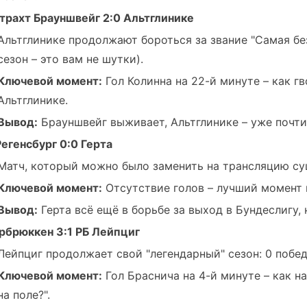
трахт Брауншвейг 2:0 Альтглинике
Альтглинике продолжают бороться за звание "Самая безз
сезон – это вам не шутки).
Ключевой момент:
Гол Колинна на 22-й минуте – как г
Альтглинике.
Вывод:
Брауншвейг выживает, Альтглинике – уже почти 
Регенсбург 0:0 Герта
Матч, который можно было заменить на трансляцию су
Ключевой момент:
Отсутствие голов – лучший момент 
Вывод:
Герта всё ещё в борьбе за выход в Бундеслигу,
рбрюккен 3:1 РБ Лейпциг
Лейпциг продолжает свой "легендарный" сезон: 0 побед,
Ключевой момент:
Гол Браснича на 4-й минуте – как н
на поле?".