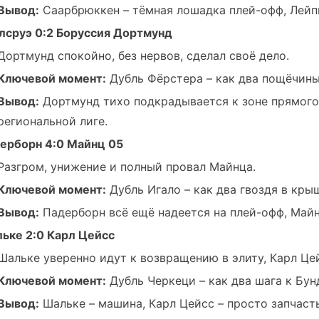
Вывод:
Саарбрюккен – тёмная лошадка плей-офф, Лейпц
лсруэ 0:2 Боруссия Дортмунд
Дортмунд спокойно, без нервов, сделал своё дело.
Ключевой момент:
Дубль Фёрстера – как два пощёчины
Вывод:
Дортмунд тихо подкрадывается к зоне прямого 
региональной лиге.
ерборн 4:0 Майнц 05
Разгром, унижение и полный провал Майнца.
Ключевой момент:
Дубль Игало – как два гвоздя в кры
Вывод:
Падерборн всё ещё надеется на плей-офф, Майнц
ьке 2:0 Карл Цейсс
Шальке уверенно идут к возвращению в элиту, Карл Цей
Ключевой момент:
Дубль Черкеци – как два шага к Бун
Вывод:
Шальке – машина, Карл Цейсс – просто запчасть