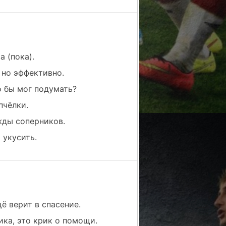
а (пока).
, но эффективно.
о бы мог подумать?
пчёлки.
жды соперников.
 укусить.
ё верит в спасение.
тика, это крик о помощи.