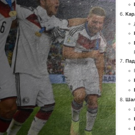
Кар
Пад
Шал