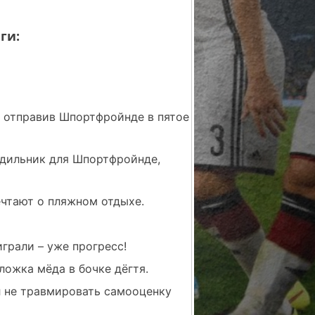
ги:
, отправив Шпортфройнде в пятое
удильник для Шпортфройнде,
чтают о пляжном отдыхе.
играли – уже прогресс!
ложка мёда в бочке дёгтя.
л не травмировать самооценку