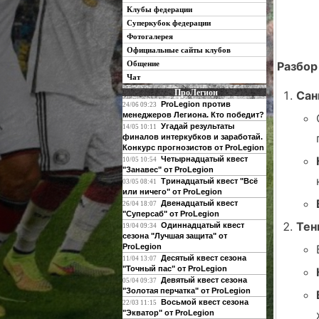
Клубы федерации
Суперкубок федерации
Фотогалерея
Официальные сайты клубов
Общение
Разбор
Чат
ПроЛегион
Сан
ProLegion против
24/06 09:23
менеджеров Легиона. Кто победит?
Угадай результаты
14/05 10:11
финалов интеркубков и заработай.
Конкурс прогнозистов от ProLegion
Четырнадцатый квест
10/05 10:54
"Занавес" от ProLegion
Тринадцатый квест "Всё
03/05 08:41
или ничего" от ProLegion
Двенадцатый квест
26/04 18:07
"Суперсаб" от ProLegion
Тен
Одиннадцатый квест
19/04 09:34
сезона "Лучшая защита" от
ProLegion
Десятый квест сезона
11/04 13:07
"Точный пас" от ProLegion
Девятый квест сезона
05/04 09:37
"Золотая перчатка" от ProLegion
Восьмой квест сезона
22/03 11:15
"Экватор" от ProLegion