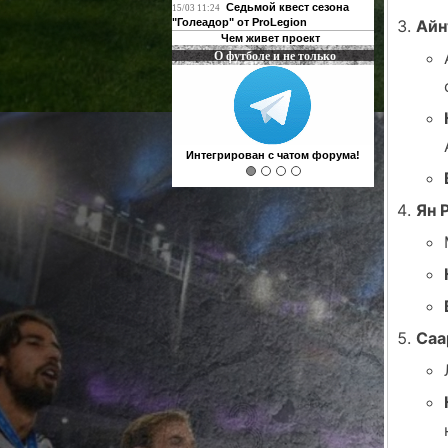
Седьмой квест сезона
15/03 11:24
Айн
"Голеадор" от ProLegion
Чем живет проект
О футболе и не только
Интегрирован с чатом форума!
Ян 
Саа