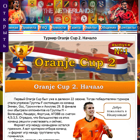
Главная
Правила
FAQ
Новости
Газета
Файлы
Общение
Контакты
Турнир Oranje Cup 2. Начало