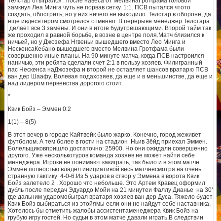
Телстар отыгрался : после навеса от МелвинаГротфама головой
замкнул Леа Минга чуть не порвав сетку. 1:1. ПСВ пытался чтото
создать, обострить, но у них ничего не выходило. Телстар в обороне, да
еще ивдесятером смотрелся отменно. В перерыве менеджер Телстара
делает все 3 замены. И они в итоге будутрешающими. Второй тайм так
же проходил в равной борьбе, в возне в центре поля.Матч близился к
ничьей, но у Джозефа Нгвеньи вышедшего вместо Лео Минга и
НескенсаКебано вышедшего вместо Мелвина Гротфама были
совершенно иные планы. На 90 минуте матча, когда ПСВ настроился
наничью, эти ребята сделали счет 2:1 в пользу хозяев. Филигранный
пас Нескенса наДжозефа и второй не оставляет шансов вратарю ПСВ
ван дер Шаафу. Волевая подахозяев, да еще и в меньшинстве, да еще и
над лидером первенства дорогого стоит.
*
Квик Бойз – Эммен 0:2
1(1) – 8(5)
В этот вечер в городе Кайтвейк было жарко. Конечно, город жеживет
футболом. А тем более в гости на стадион Ньив Зёйд приехал Эммен.
Болельщиковпришло достаточно: 25900. Но они ожидали совершенно
другого. Уже несколькотуров команда хозяев не может найти себе
менеджера. Игроки не понимают какиграть, так было и в этом матче.
Эммен полностью владел инициативой весь матчнесмотря на очень
странную тактику 4-0-6.Из 5 ударов в створ у Эммена в ворота Квик
Бойз залетело 2 . Хорошо что небольше. Это Артем Кравец оформил
дубль после передач Эдуардо Мойи на 21 минутеи Фаллу Дианье на 30’
где дальним ударомобыграл вратаря хозяев ван дер Дуса. Тяжело будет
Квик Бойз выбираться из этойямы если они не найдут себе наставника.
Хотелось бы отметить жалобы ассистентаменеджера Квик Бойз на
грубую игру гостей. Но судьи в этом матче давали играть.В следствии