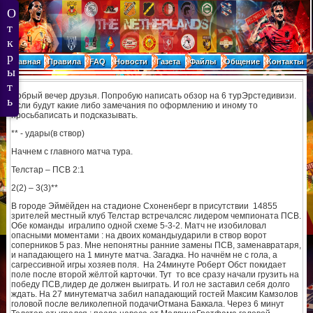
Главная
Правила
FAQ
Новости
Газета
Файлы
Общение
Контакты
Добрый вечер друзья. Попробую написать обзор на 6 турЭрстедивизи.
Если будут какие либо замечания по оформлению и иному то
просьбаписать и подсказывать.
** - удары(в створ)
Начнем с главного матча тура.
Телстар – ПСВ 2:1
2(2) – 3(3)**
В городе Эймёйден на стадионе Схоненберг в присутствии 14855
зрителей местный клуб Телстар встречалсяс лидером чемпионата ПСВ.
Обе команды игралипо одной схеме 5-3-2. Матч не изобиловал
опасными моментами : на двоих командыударили в створ ворот
соперников 5 раз. Мне непонятны ранние замены ПСВ, заменавратаря,
и нападающего на 1 минуте матча. Загадка. Но начнём не с гола, а
сагрессивной игры хозяев поля. На 24минуте Роберт Обст покидает
поле после второй жёлтой карточки. Тут то все сразу начали грузить на
победу ПСВ,лидер де должен выиграть. И гол не заставил себя долго
ждать. На 27 минутематча забил нападающий гостей Максим Камзолов
головой после великолепной подачиОтмана Баккала. Через 6 минут