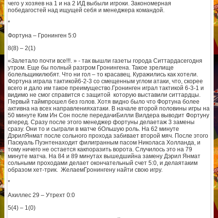
чего у хозяев на 1 и на 2 ИД выбыли игроки. Закономерная
победагостей над ищущей себя и менеджера командой.
*
Фортуна – Гронинген 5:0
8(8) – 2(1)
«Залетало почти все!!!. » - так вышли газеты города Ситтардасегодня
утром. Еще бы полный разгром Гронингена. Такое зрелище
болельщикилюбят. Что ни гол – то красавец. Куражились как хотели.
Фортуна играла тактикой6-2-3 со смещенным углом атаки, что, скорее
всего и дало им такое преимущество.Гронинген играл тактикой 6-3-1 и
видимо не смог справится с защитой которую выставили ситтардцы.
Первый таймпрошел без голов. Хотя видно было что Фортуна более
активна на всех направленияхатаки. В начале второй половины игры на
50 минуте Ким Ин Сон после передачиБилли Вилдера выводит Фортуну
вперед. Сразу после этого менеджер фортуны делаетаж 3 замены
сразу. Они то и сыграли в матче бОльшую роль. На 62 минуте
ДэрилЯнмат после сольного прохода забивает второй мяч. После этого
Паскуаль Пуэнтенаходит филигранным пасом Николаса Холланда, и
тому ничего не остается какпоразить ворота. Случилось это на 79
минуте матча. На 84 и 89 минутах вышедшийна замену Дэрил Янмат
сольными проходами делает окончательный счет 5:0, и делаятаким
образом хет-трик. ЖелаемГронингену найти свою игру.
*
Ахиллес 29 – Утрехт 0:0
5(4) – 1(0)