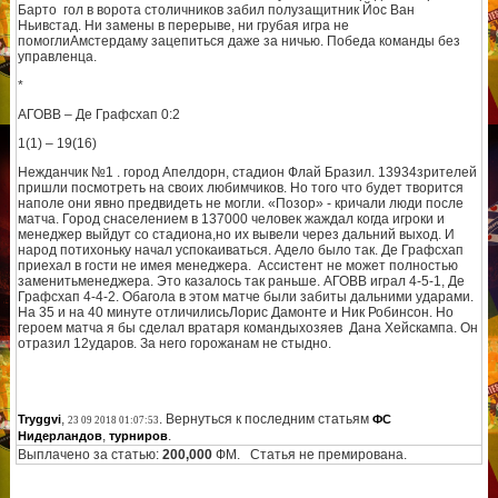
Барто гол в ворота столичников забил полузащитник Йос Ван
Ньивстад. Ни замены в перерыве, ни грубая игра не
помоглиАмстердаму зацепиться даже за ничью. Победа команды без
управленца.
*
АГОВВ – Де Графсхап 0:2
1(1) – 19(16)
Нежданчик №1 . город Апелдорн, стадион Флай Бразил. 13934зрителей
пришли посмотреть на своих любимчиков. Но того что будет творится
наполе они явно предвидеть не могли. «Позор» - кричали люди после
матча. Город снаселением в 137000 человек жаждал когда игроки и
менеджер выйдут со стадиона,но их вывели через дальний выход. И
народ потихоньку начал успокаиваться. Адело было так. Де Графсхап
приехал в гости не имея менеджера. Ассистент не может полностью
заменитьменеджера. Это казалось так раньше. АГОВВ играл 4-5-1, Де
Графсхап 4-4-2. Обагола в этом матче были забиты дальними ударами.
На 35 и на 40 минуте отличилисьЛорис Дамонте и Ник Робинсон. Но
героем матча я бы сделал вратаря командыхозяев Дана Хейскампа. Он
отразил 12ударов. За него горожанам не стыдно.
,
. Вернуться к последним статьям
Tryggvi
ФС
23 09 2018 01:07:53
,
.
Нидерландов
турниров
Выплачено за статью:
200,000
ФМ. Статья не премирована.