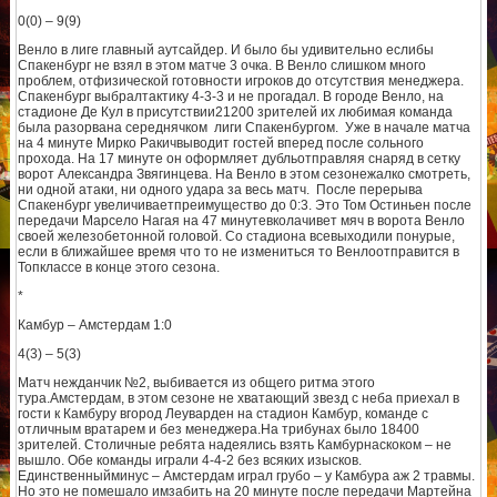
0(0) – 9(9)
Венло в лиге главный аутсайдер. И было бы удивительно еслибы
Спакенбург не взял в этом матче 3 очка. В Венло слишком много
проблем, отфизической готовности игроков до отсутствия менеджера.
Спакенбург выбралтактику 4-3-3 и не прогадал. В городе Венло, на
стадионе Де Кул в присутствии21200 зрителей их любимая команда
была разорвана середнячком лиги Спакенбургом. Уже в начале матча
на 4 минуте Мирко Ракичвыводит гостей вперед после сольного
прохода. На 17 минуте он оформляет дубльотправляя снаряд в сетку
ворот Александра Звягинцева. На Венло в этом сезонежалко смотреть,
ни одной атаки, ни одного удара за весь матч. После перерыва
Спакенбург увеличиваетпреимущество до 0:3. Это Том Остиньен после
передачи Марсело Нагая на 47 минутевколачивет мяч в ворота Венло
своей железобетонной головой. Со стадиона всевыходили понурые,
если в ближайшее время что то не измениться то Венлоотправится в
Топклассе в конце этого сезона.
*
Камбур – Амстердам 1:0
4(3) – 5(3)
Матч нежданчик №2, выбивается из общего ритма этого
тура.Амстердам, в этом сезоне не хватающий звезд с неба приехал в
гости к Камбуру вгород Леуварден на стадион Камбур, команде с
отличным вратарем и без менеджера.На трибунах было 18400
зрителей. Столичные ребята надеялись взять Камбурнаскоком – не
вышло. Обе команды играли 4-4-2 без всяких изысков.
Единственныйминус – Амстердам играл грубо – у Камбура аж 2 травмы.
Но это не помешало имзабить на 20 минуте после передачи Мартейна