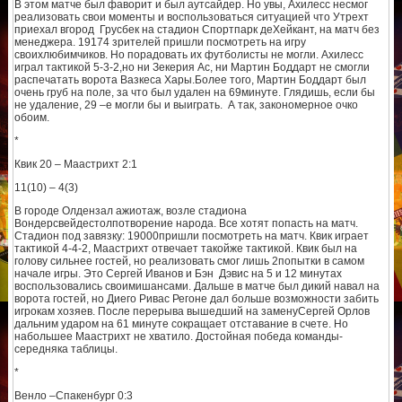
В этом матче был фаворит и был аутсайдер. Но увы, Ахилесс несмог
реализовать свои моменты и воспользоваться ситуацией что Утрехт
приехал вгород Груcбек на стадион Спортпарк деХейкант, на матч без
менеджера. 19174 зрителей пришли посмотреть на игру
своихлюбимчиков. Но порадовать их футболисты не могли. Ахилесс
играл тактикой 5-3-2,но ни Зекерия Ас, ни Мартин Боддарт не смогли
распечатать ворота Вазкеса Хары.Более того, Мартин Боддарт был
очень груб на поле, за что был удален на 69минуте. Глядишь, если бы
не удаление, 29 –е могли бы и выиграть. А так, закономерное очко
обоим.
*
Квик 20 – Маастрихт 2:1
11(10) – 4(3)
В городе Олдензал ажиотаж, возле стадиона
Вондерсвейдестолпотворение народа. Все хотят попасть на матч.
Стадион под завязку: 19000пришли посмотреть на матч. Квик играет
тактикой 4-4-2, Маастрихт отвечает такойже тактикой. Квик был на
голову сильнее гостей, но реализовать смог лишь 2попытки в самом
начале игры. Это Сергей Иванов и Бэн Дэвис на 5 и 12 минутах
воспользовались своимишансами. Дальше в матче был дикий навал на
ворота гостей, но Диего Ривас Регоне дал больше возможности забить
игрокам хозяев. После перерыва вышедший на заменуСергей Орлов
дальним ударом на 61 минуте сокращает отставание в счете. Но
набольшее Маастрихт не хватило. Достойная победа команды-
середняка таблицы.
*
Венло –Спакенбург 0:3