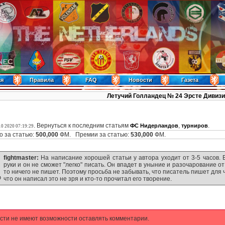
ая
Правила
FAQ
Новости
Газета
Летучий Голландец № 24 Эрсте Дивизи
. Вернуться к последним статьям
,
.
ФС Нидерландов
турниров
10 2020 07:19:29
 за статью:
500,000
ФМ. Премии за статью:
530,000
ФМ.
fightmaster:
На написание хорошей статьи у автора уходит от 3-5 часов. 
руки и он не сможет "легко" писать. Он впадет в уныние и разочарование от т
то ничего не пишет. Поэтому просьба не забывать, что писатель пишет для
что он написал это не зря и кто-то прочитал его творение.
сти не имеют возможности оставлять комментарии.