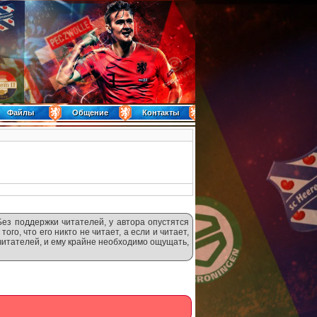
Файлы
Общение
Контакты
Без поддержки читателей, у автора опустятся
ого, что его никто не читает, а если и читает,
 читателей, и ему крайне необходимо ощущать,