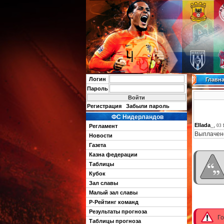
Логин
Главн
Пароль
Регистрация
Забыли пароль
ФС Нидерландов
,
Ellada_
Регламент
03 
Выплачено
Новости
Газета
Казна федерации
Таблицы
Кубок
Зал славы
Малый зал славы
Р-Рейтинг команд
Результаты прогноза
Го
Таблицы прогноза