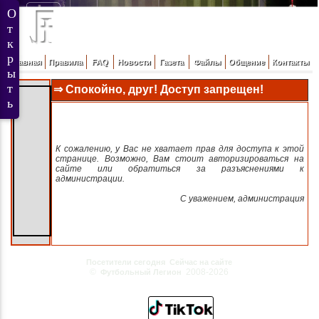
Главная
Правила
FAQ
Новости
Газета
Файлы
Общение
Контакты
⇒ Спокойно, друг! Доступ запрещен!
К сожалению, у Вас не хватает прав для доступа к этой
странице. Возможно, Вам стоит авторизироваться на
сайте или обратиться за разъяснениями к
администрации.
C уважением, администрация
Посетители сегодня
Сейчас на сайте
©
2008-2026
Футбольный Легион