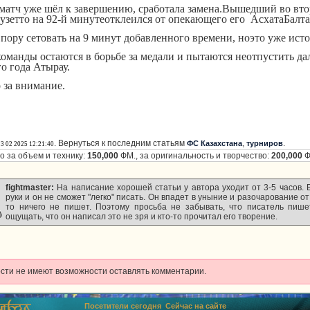
 матч уже шёл к завершению, сработала замена.Вышедший во вто
узетто на 92-й минутеотклеился от опекающего его АсхатаБалтаб
впору сетовать на 9 минут добавленного времени, ноэто уже исто
команды остаются в борьбе за медали и пытаются неотпустить д
о года Атырау.
 за внимание.
. Вернуться к последним статьям
,
.
ФС Казахстана
турниров
13 02 2025 12:21:40
 за объем и технику:
150,000
ФМ., за оригинальность и творчество:
200,000
Ф
fightmaster:
На написание хорошей статьи у автора уходит от 3-5 часов. 
руки и он не сможет "легко" писать. Он впадет в уныние и разочарование от т
то ничего не пишет. Поэтому просьба не забывать, что писатель пише
ощущать, что он написал это не зря и кто-то прочитал его творение.
ости не имеют возможности оставлять комментарии.
Посетители сегодня
Сейчас на сайте