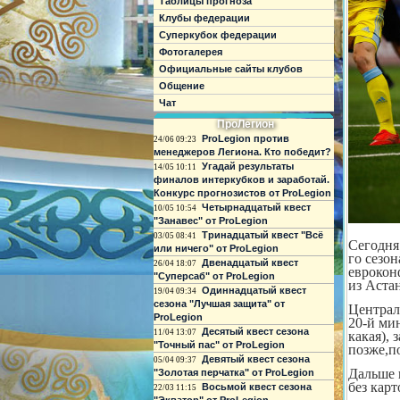
Таблицы прогноза
Клубы федерации
Суперкубок федерации
Фотогалерея
Официальные сайты клубов
Общение
Чат
ПроЛегион
ProLegion против
24/06 09:23
менеджеров Легиона. Кто победит?
Угадай результаты
14/05 10:11
финалов интеркубков и заработай.
Конкурс прогнозистов от ProLegion
Четырнадцатый квест
10/05 10:54
"Занавес" от ProLegion
Тринадцатый квест "Всё
03/05 08:41
Сегодня
или ничего" от ProLegion
го сезо
Двенадцатый квест
26/04 18:07
еврокон
"Суперсаб" от ProLegion
из Астан
Одиннадцатый квест
19/04 09:34
сезона "Лучшая защита" от
Централ
ProLegion
20-й ми
Десятый квест сезона
11/04 13:07
какая),
"Точный пас" от ProLegion
позже,п
Девятый квест сезона
05/04 09:37
Дальше 
"Золотая перчатка" от ProLegion
без карт
Восьмой квест сезона
22/03 11:15