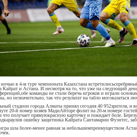
 ночью в 4-м туре чемпионата Казахстана встретилисьсеребрян
на Кайрат и Астана. И несмотря на то, что уже на следующий ден
ференций,обе команды не стали беречь игроков и играли основа
ы, но незначительно, так что результат на табло могоказаться л
ьный стадион города Алматы принял сегодня 40 952зрителя, и в
нуте 20-й номер хозяев МадиАйторе фолит на 20-м номере госте
 за что получает прямуюкрасную карточку и покидает боле. Берез
одкараулив ошибку защитника Кайрата Сантамарии Фуэнтес, заб
игра шла более-менее равная за небольшимпреимуществом Аста
очек.