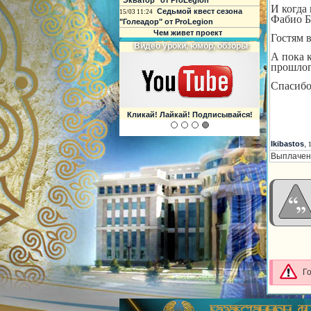
"Экватор" от ProLegion
И когда
Седьмой квест сезона
15/03 11:24
Фабио Б
"Голеадор" от ProLegion
Чем живет проект
Гостям 
О футболе и не только
А пока 
прошлог
Спасибо
Интегрирован с чатом форума!
,
Ikibastos
Выплачено
Г