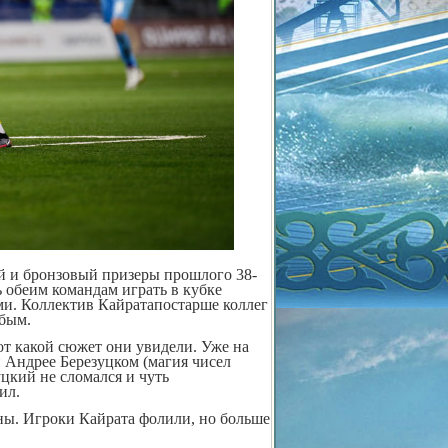
ый и бронзовый призеры прошлого 38-
ь обеим командам играть в кубке
ми. Коллектив Кайратапостарше коллег
юбым.
от какой сюжет они увидели. Уже на
й Андрее Березуцком (магия чисел
уцкий не сломался и чуть
ил.
ны. Игроки Кайрата фолили, но больше