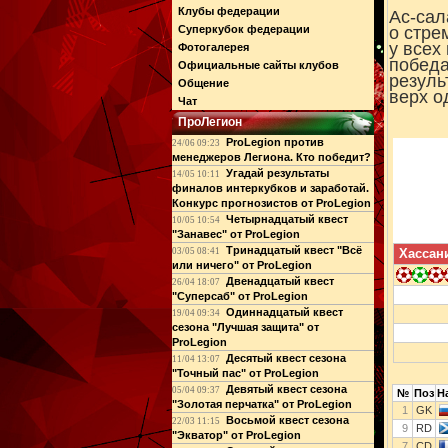
Клубы федерации
Ас-сал
Суперкубок федерации
о стре
у всех
Фотогалерея
победа
Официальные сайты клубов
резуль
Общение
верх о
Чат
ПроЛегион
ProLegion против
24/06 09:23
менеджеров Легиона. Кто победит?
Угадай результаты
14/05 10:11
финалов интеркубков и заработай.
Конкурс прогнозистов от ProLegion
Четырнадцатый квест
10/05 10:54
"Занавес" от ProLegion
Тринадцатый квест "Всё
03/05 08:41
Хассан
или ничего" от ProLegion
Двенадцатый квест
26/04 18:07
"Суперсаб" от ProLegion
Одиннадцатый квест
19/04 09:34
сезона "Лучшая защита" от
ProLegion
Десятый квест сезона
11/04 13:07
"Точный пас" от ProLegion
Девятый квест сезона
05/04 09:37
№
Поз
Н
"Золотая перчатка" от ProLegion
1
GK
Восьмой квест сезона
22/03 11:15
9
RD
"Экватор" от ProLegion
7
CD