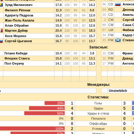
96
CD
Алекс
Зуяд Миликович
17.8
100
99
78
14.2
24
RD
Деона
Филипп Рёпнак
11.9
100
99
82
9.8
25
CD
Амиль
Адериту Педроза
14.2
100
99
84
12.0
2
CM
Сергей
Жан-Поль Калала
14.8
100
99
84
12.5
89
CM
Саша 
Алан Обрайан
15.9
95
100
82
12.6
97
LM
Фабиа
Мартен Дуйяр
20.4
100
99
90
18.3
34
FW
Кадер
Хосе Морено
15.8
100
99
100
15.7
23
FW
Стиве
Сергей Цыганов
16.7
99
100
82
13.7
Запасные:
Гетане Кебеде
10.4
100
68
44
3.8
10
CM
Франк
Флорин Станга
15.8
100
100
82
13.1
11
FW
Давид 
Пол Онуачу
14.1
100
100
86
12.3
17
FW
Ангело
Менеджеры:
a
Unsterblich
Статистика:
1
3
25%
Голы
4
5
44%
Удары
4
4
50%
Удары в створ
0
0
0%
Пенальти
0
0
0%
Оффсайды
2
0
100%
Угловые
2
1
67%
Навесы