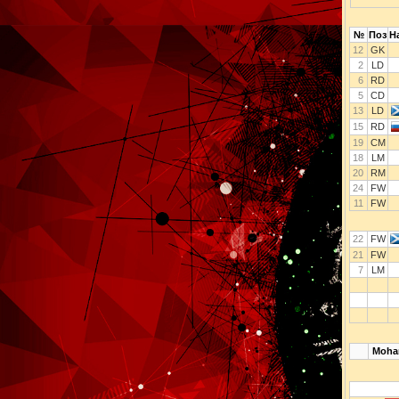
№
Поз
Н
12
GK
2
LD
6
RD
5
CD
13
LD
15
RD
19
CM
18
LM
20
RM
24
FW
11
FW
22
FW
21
FW
7
LM
Moh