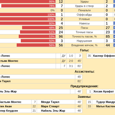
12
2
86%
Удары
7
2
78%
Удары в створ
0
0
0%
Пенальти
1
0
100%
Оффсайды
2
0
100%
Угловые
4
1
80%
Навесы
25
27
48%
Пасы
24
23
51%
Точные пасы
96
85
53%
Точность пасов, %
3
3
50%
Нарушения
56
44
56%
Владение мячом, %
Голы:
с Лопес
ДУ
1:0
3'
35
Каспер Оффен
стьян Монтес
ДУ
2:0
45'
с Лопес
Г
3:1
81'
Ассистенты:
с Лопес
45'
и Тауил
81'
Предупреждения:
ль Эль-Жар
46'
1
Хосам Арафат
Замены:
астьян Монтес
7
Мехди Тауил
46'
15
Тудор Мандр
ин Акан
22
Марк Стюарт
46'
33
Матье Кастен
пер Кнудсен
21
Набиль Эль-Жар
46'