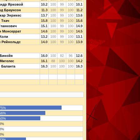
андр Ярковой
10.2
100
99
100
10.1
рд Браунсон
11.3
100
99
100
11.2
кар Энрикес
13.7
100
99
100
13.6
 Ткач
15.8
100
99
100
15.6
Станкович
15.1
100
99
100
14.9
н Монсеррат
14.6
100
99
100
14.5
 Коли
13.2
100
99
100
13.1
н Рейнольдс
14.0
100
99
100
13.9
 Бикойя
16.0
100
82
96
12.6
Мигелес
16.1
88
100
100
14.2
 Баланта
16.3
100
100
100
16.3
75%
56%
50%
0%
0%
0%
33%