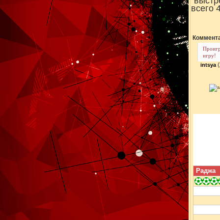
"выстр
всего 
Коммента
Проигр
игру!
(
intsya
Раджа