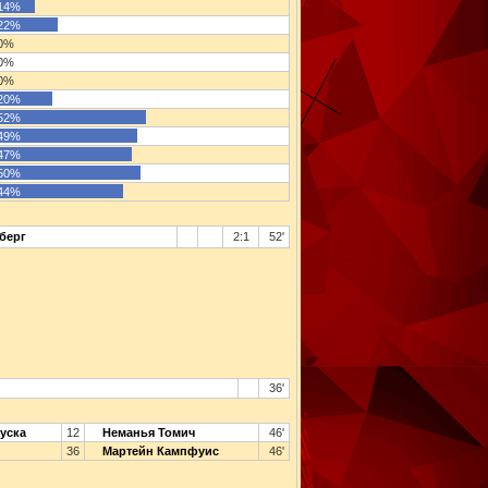
14%
22%
0%
0%
0%
20%
52%
49%
47%
50%
44%
берг
2:1
52'
36'
уска
12
Неманья Томич
46'
36
Мартейн Кампфуис
46'