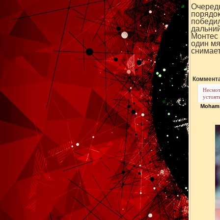
Очередн
порядок
победил
дальний
Монтес 
один мя
снимает
Коммента
Несмот
устоят
Moha