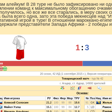
ам алейкум! В 28 туре не было зафиксировано ни одн
млении команд к максимальному обогащению очками 
 получилось, но все же все старались, в меру своих 
 была всего одна, зато эта победа мекнесцев над "
тативной игрой в туре! В отношении мароккано-египе
держали представители Запада Африки - 2 победы из
1
:
3
ия
20 сезон, 42 ИД (1 сентября 2015 г.), Версия генератора
Товарищеский матч
- тур № 42
г. Агадир, ст. Адрар, 14900 зрителей
Основа:
ац
Имя игрока
РУ
Физ
Фор
Мор
ТРУ
№
Поз
Нац
Имя иг
Алексей Солосин
21.2
100
99
88
18.6
91
GK
Жельк
Майкл Уэлш
15.1
100
99
84
12.7
5
LD
Рамон 
6
CD
Рэнви
Мишель Альфонс
15.0
100
99
78
11.8