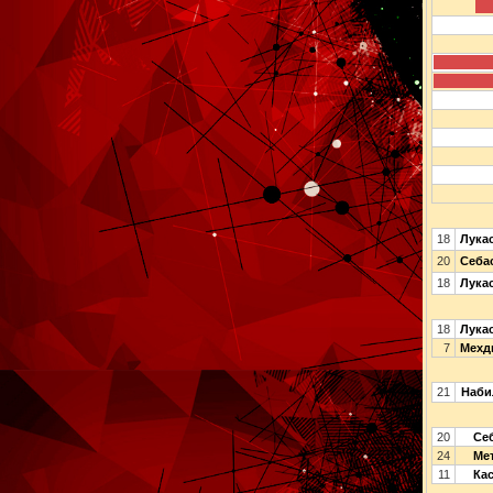
18
Лука
20
Себа
18
Лука
18
Лука
7
Мехд
21
Наби
20
Себ
24
Мет
11
Кас