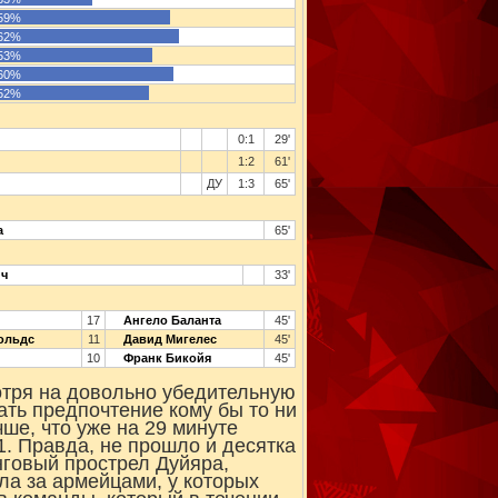
59%
62%
53%
60%
52%
0:1
29'
1:2
61'
ДУ
1:3
65'
а
65'
ич
33'
17
Ангело Баланта
45'
ольдс
11
Давид Мигелес
45'
10
Франк Бикойя
45'
мотря на довольно убедительную
ать предпочтение кому бы то ни
чше, что уже на 29 минуте
. Правда, не прошло и десятка
нговый прострел Дуйяра,
ыла за армейцами, у которых