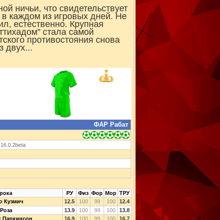
ой ничьи, что свидетельствует
в каждом из игровых дней. Не
сил, естественно. Крупная
Иттихадом" стала самой
тского противостояния снова
 двух...
ФАР Рабат
 16.0.2beta
рока
РУ
Физ
Фор
Мор
ТРУ
о Кузмич
12.5
100
99
100
12.4
Роза
13.9
100
99
100
13.8
к Паркинсон
16.9
100
99
100
16.7