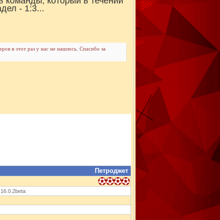
в команды, который в течении
ел - 1:3...
ров в этот раз у нас не нашлось. Спасибо за
Петроджет
 16.0.2beta