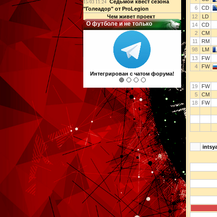
Седьмой квест сезона
15/03 11:24
6
CD
"Голеадор" от ProLegion
Чем живет проект
12
LD
О футболе и не только
14
CD
2
CM
11
RM
98
LM
13
FW
4
FW
Интегрирован с чатом форума!
19
FW
5
CM
18
FW
intsy