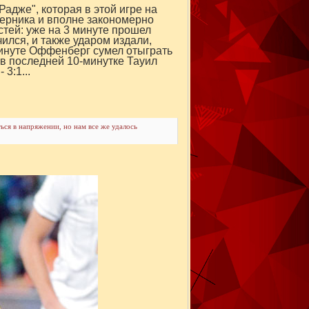
адже", которая в этой игре на
перника и вполне закономерно
тей: уже на 3 минуте прошел
ился, и также ударом издали,
 минуте Оффенберг сумел отыграть
а в последней 10-минутке Тауил
3:1...
ться в напряжении, но нам все же удалось