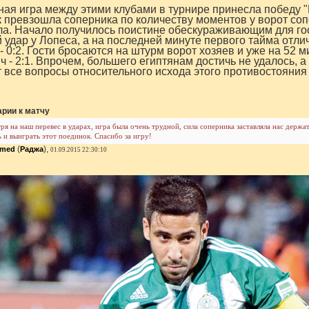
ая игра между этими клубами в турнире принесла победу "Р
 превзошла соперника по количеству моментов у ворот со
а. Начало получилось поистине обескураживающим для гос
 удар у Лопеса, а на последней минуте первого тайма отлич
- 0:2. Гости бросаются на штурм ворот хозяев и уже на 52
ч - 2:1. Впрочем, большего египтянам достичь не удалось, 
 все вопросы относительного исхода этого противостояния - 
рии к матчу
ря на наш перевес в ударах, игра была очень трудной, сила соперника заставляла нас держа
ь и выиграть этот поединок. Спасибо за игру!
(
),
mmed
Раджа
01.09.2015 22:30:10