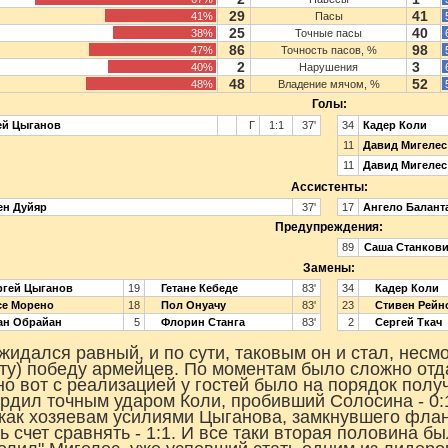
29
41
41%
Пасы
25
40
38%
Точные пасы
86
98
47%
Точность пасов, %
2
3
40%
Нарушения
48
52
48%
Владение мячом, %
Голы:
ей Цыганов
Г
1:1
37'
34
Кадер Коли
11
Давид Мигелес
11
Давид Мигелес
Ассистенты:
ен Дуйяр
37'
17
Ангело Балант
Предупреждения:
89
Саша Станков
Замены:
гей Цыганов
19
Гетане Кебеде
83'
34
Кадер Коли
е Морено
18
Пол Онуачу
83'
23
Стивен Рейн
н Обрайан
5
Флорин Станга
83'
2
Сергей Ткач
жидался равный, и по сути, таковым он и стал, нес
ету) победу армейцев. По моментам было сложно отд
но вот с реализацией у гостей было на порядок полу
рдил точным ударом Коли, пробивший Солосина - 0:1
 как хозяевам усилиями Цыганова, замкнувшего фла
ь счет сравнять - 1:1. И все таки вторая половина б