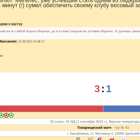
елил" Мигелес, уже успевший стать одним из лидеро
4 минут (!) сумел обеспечить своему клубу весомый зад
рии к матчу
али из-за слабой игры в обороне, да и в атаке сыграли не лучшим образом. А удачных джоке
),
Хассания
01.09.2015 14:48:12
3
:
1
20 сезон, 42 ИД (1 сентября 2015 г.), Версия генератора
Товарищеский матч
- тур № 42
г. Касабланка, ст. Мухамед V, 14000 зрителей