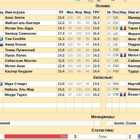
Основа:
ац
Имя игрока
РУ
Физ
Фор
Мор
ТРУ
№
Поз
Нац
Имя иг
Анас Знити
10.6
100
98
100
10.4
17
GK
Махму
Файсал аль-Бахтауи
12.2
95
99
98
11.3
22
CD
Лорен
Иссам Эль-Адуа
14.3
95
100
100
13.6
24
CD
Тарек 
Халвор Симонсен
17.4
94
100
100
16.4
28
LD
Жерал
Тэм Скобби
11.3
100
99
98
11.0
29
RD
Фонг 
Амир Конов
14.9
100
99
98
14.5
21
LD
Педра
1
CM
Хосам
Томас Пучинский
13.8
100
99
98
13.4
33
CM
Матье 
Лукас Лопес
14.2
100
100
100
14.2
Себастьян Монтес
11.6
100
99
88
10.2
37
LM
Саймо
Метин Акан
12.9
100
100
100
12.9
35
FW
Каспе
Каспер Кнудсен
15.4
100
99
94
14.4
15
FW
Тудор
Запасные:
Марк Стюарт
13.8
100
100
98
13.5
36
RM
Марте
12
FW
Неман
Набиль Эль-Жар
15.6
97
100
100
15.2
20
CM
Йохан 
Мехди Тауил
15.6
97
100
100
15.2
Менеджеры:
ammed
Junior_Costa
Статистика:
3
1
75%
Голы