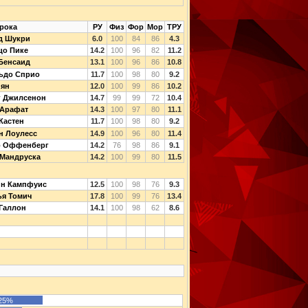
рока
РУ
Физ
Фор
Мор
ТРУ
д Шукри
6.0
100
84
86
4.3
цо Пике
14.2
100
96
82
11.2
Бенсаид
13.1
100
96
86
10.8
ьдо Сприо
11.7
100
98
80
9.2
Лян
12.0
100
99
86
10.2
г Джилсенон
14.7
99
99
72
10.4
 Арафат
14.3
100
97
80
11.1
Кастен
11.7
100
98
80
9.2
н Лоулесс
14.9
100
96
80
11.4
р Оффенберг
14.2
76
98
86
9.1
 Мандруска
14.2
100
99
80
11.5
йн Кампфуис
12.5
100
98
76
9.3
ья Томич
17.8
100
99
76
13.4
Галлон
14.1
100
98
62
8.6
25%