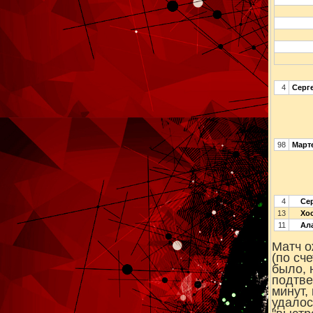
4
Серг
98
Март
4
Сер
13
Хос
11
Ала
Матч о
(по сч
было, 
подтве
минут,
удалос