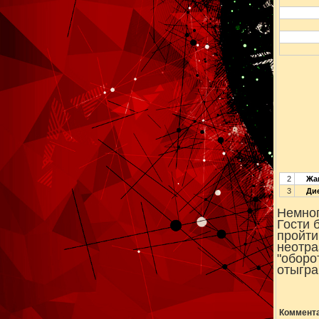
2
Жан
3
Дие
Немног
Гости 
пройти
неотра
"оборо
отыгра
Коммента