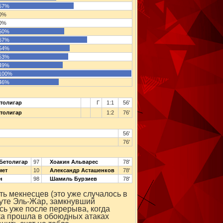
57%
0%
0%
50%
67%
54%
53%
49%
100%
46%
толигар
Г
1:1
56'
толигар
1:2
76'
56'
76'
Бетолигар
97
Хоакин Альварес
78'
мет
10
Александр Асташенков
78'
н
98
Шамиль Бурзиев
78'
ть мекнесцев (это уже случалось в
инуте Эль-Жар, замкнувший
сь уже после перерыва, когда
вка прошла в обоюдных атаках