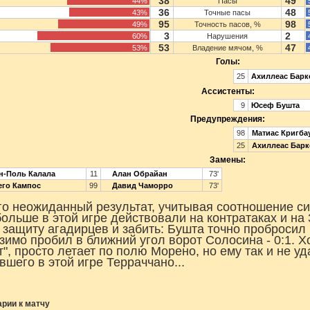
38
49
44%
Пасы
36
48
43%
Точные пасы
95
98
49%
Точность пасов, %
3
2
60%
Нарушения
53
47
53%
Владение мячом, %
Голы:
25
Ахиллеас Барк
Ассистенты:
9
Юсеф Бушта
Предупреждения:
98
Матиас Кригба
25
Ахиллеас Барк
Замены:
-Поль Калала
11
Алан Обрайан
73'
го Кампос
99
Давид Чаморро
73'
о неожиданный результат, учитывая соотношение с
больше в этой игре действовали на контратаках и на 
 защиту агадирцев и забить: Бушта точно пробросил
зимо пробил в ближний угол ворот Солосина - 0:1. Хо
т", просто летает по полю Морено, но ему так и не у
вшего в этой игре Терраччано...
рии к матчу