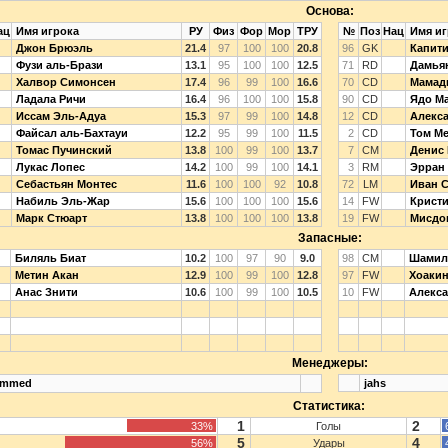
Основа:
ац
Имя игрока
РУ
Физ
Фор
Мор
ТРУ
№
Поз
Нац
Имя иг
Джон Брюэль
21.4
97
100
100
20.8
96
GK
Капит
Фузи аль-Брази
13.1
95
100
100
12.5
71
RD
Дамья
Халвор Симонсен
17.4
96
99
100
16.6
70
CD
Мамад
Ладала Ричи
16.4
96
100
100
15.8
90
CD
Ядо М
Иссам Эль-Адуа
15.3
97
99
100
14.8
12
CD
Алекс
Файсал аль-Бахтауи
12.2
95
99
100
11.5
2
CD
Том М
Томас Пучинский
13.8
100
99
100
13.7
7
CM
Денис
Лукас Лопес
14.2
100
99
100
14.1
3
RM
Эрран
Себастьян Монтес
11.6
100
100
92
10.8
72
LM
Иван 
Набиль Эль-Жар
15.6
100
100
100
15.6
14
FW
Кристи
Марк Стюарт
13.8
100
100
100
13.8
19
FW
Мисдо
Запасные:
Биляль Биат
10.2
100
97
90
9.0
98
CM
Шамил
Метин Акан
12.9
100
99
100
12.8
97
FW
Хоакин
Анас Знити
10.6
100
99
100
10.5
10
FW
Алекса
Менеджеры:
ammed
jahs
Статистика:
1
2
33%
Голы
5
4
56%
Удары