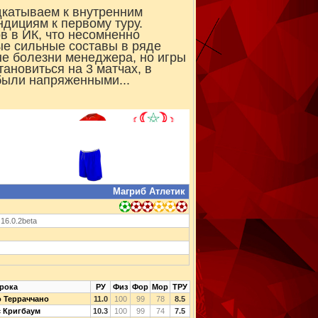
дкатываем к внутренним
ндициям к первому туру.
ов в ИК, что несомненно
ые сильные составы в ряде
не болезни менеджера, но игры
тановиться на 3 матчах, в
 были напряженными...
Магриб Атлетик
 16.0.2beta
рока
РУ
Физ
Фор
Мор
ТРУ
 Терраччано
11.0
100
99
78
8.5
 Кригбаум
10.3
100
99
74
7.5