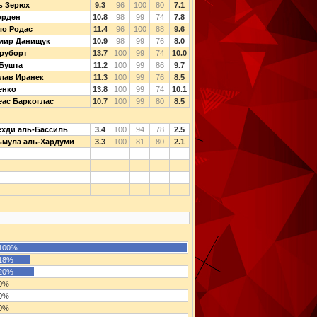
ь Зерюх
9.3
96
100
80
7.1
орден
10.8
98
99
74
7.8
ло Родас
11.4
96
100
88
9.6
мир Данищук
10.9
98
99
76
8.0
руборт
13.7
100
99
74
10.0
Бушта
11.2
100
99
86
9.7
лав Иранек
11.3
100
99
76
8.5
енко
13.8
100
99
74
10.1
ас Баркоглас
10.7
100
99
80
8.5
хди аль-Бассиль
3.4
100
94
78
2.5
ьмула аль-Хардуми
3.3
100
81
80
2.1
100%
18%
20%
0%
0%
0%