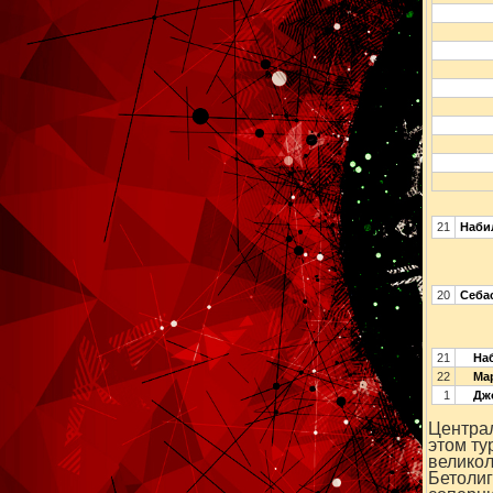
21
Наби
20
Себа
21
Наб
22
Мар
1
Дж
Централ
этом ту
великол
Бетолиг