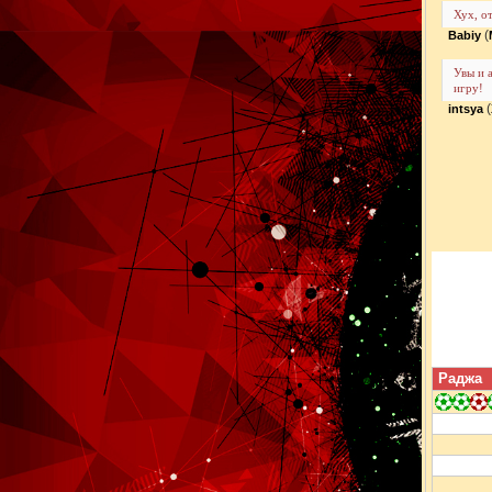
Хух, о
(
Babiy
Увы и 
игру!
(
intsya
Раджа