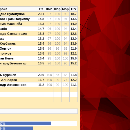
рока
РУ
Физ
Фор
Мор
ТРУ
идис Пулопулос
20.1
97
100
96
18.7
нос Триантафиллу
14.8
97
100
94
13.5
имо Масенейа
15.3
97
100
94
14.0
амбо
14.7
96
100
94
13.4
андр Степанишин
13.8
97
100
94
12.6
ежс
13.2
97
100
94
12.0
 Клебанюк
15.4
96
100
94
13.9
 Хортон
15.8
96
96
82
11.9
Стоянов
13.8
95
100
92
12.1
ан Немет
16.4
95
100
100
15.6
нгард Бетолигар
16.5
96
100
96
15.2
ь Бурзиев
20.0
100
87
68
11.8
 Альварес
16.7
100
99
74
12.2
ндр Асташенков
11.2
100
99
100
11.1
67%
44%