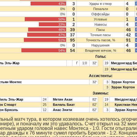
3
4
43%
Удары в створ
0
0
0%
Пенальти
0
0
0%
Оффсайды
1
1
50%
Угловые
2
4
33%
Навесы
39
46
46%
Пасы
37
42
47%
Точные пасы
95
91
51%
Точность пасов, %
0
4
0%
Нарушения
54
46
54%
Владение мячом, %
Голы:
ль Эль-Жар
Г
1:0
32'
19
Мисдонгард Бе
19
Мисдонгард Бе
Ассистенты:
стьян Монтес
32'
3
Эрран Хортон
3
Эрран Хортон
Замены:
иль Эль-Жар
24
Метин Акан
82'
19
Мисдонгард 
к Стюарт
25
Биляль Биат
82'
14
Кристиан Не
он Брюэль
12
Анас Знити
82'
3
Эрран Хорто
ьный матч тура, в котором хозяевам очень хотелось огорчи
рнире), и поначалу им это удавалось. Счет открыл на 32 м
епным ударом головой навес Монтеса - 1:0. Гости отыграли
ар дважды к 76 минуте сумел пробить Брюэля - 1:2. Концо