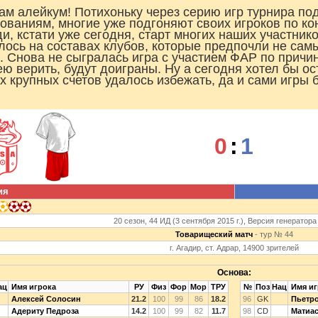
ам алейкум! Потихоньку через серию игр турнира по
ованиям, многие уже подгоняют своих игроков по ко
и, кстати уже сегодня, старт многих наших участник
лось на составах клубов, которые предпочли не сам
. Снова не сыгралась игра с участием ФАР по причи
ею верить, будут доиграны. Ну а сегодня хотел бы ос
х крупных счетов удалось избежать, да и сами игры
0
:
1
ия
20 сезон, 44 ИД (3 сентября 2015 г.), Версия генератора
Товарищеский матч
- тур № 44
г. Агадир, ст. Адрар, 14900 зрителей
Основа:
ац
Имя игрока
РУ
Физ
Фор
Мор
ТРУ
№
Поз
Нац
Имя иг
Алексей Солосин
21.2
100
99
86
18.2
96
GK
Пьетро
Адериту Педроза
14.2
100
99
82
11.7
98
CD
Матиас