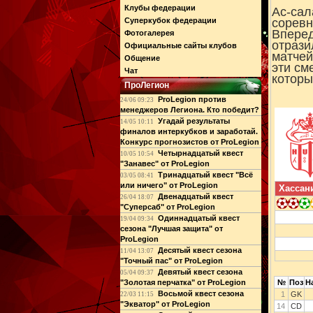
Клубы федерации
Ас-сал
Суперкубок федерации
соревн
Вперед
Фотогалерея
отрази
Официальные сайты клубов
матчей
Общение
эти см
Чат
которы
ПроЛегион
ProLegion против
24/06 09:23
менеджеров Легиона. Кто победит?
Угадай результаты
14/05 10:11
финалов интеркубков и заработай.
Конкурс прогнозистов от ProLegion
Четырнадцатый квест
10/05 10:54
"Занавес" от ProLegion
Тринадцатый квест "Всё
03/05 08:41
или ничего" от ProLegion
Хассан
Двенадцатый квест
26/04 18:07
"Суперсаб" от ProLegion
Одиннадцатый квест
19/04 09:34
сезона "Лучшая защита" от
ProLegion
Десятый квест сезона
11/04 13:07
"Точный пас" от ProLegion
Девятый квест сезона
05/04 09:37
"Золотая перчатка" от ProLegion
№
Поз
Н
Восьмой квест сезона
1
GK
22/03 11:15
"Экватор" от ProLegion
14
CD