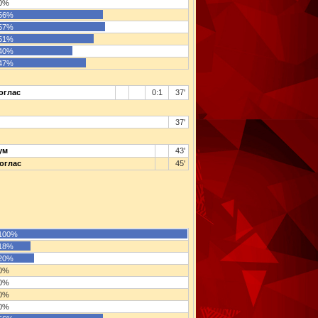
0%
56%
57%
51%
40%
47%
оглас
0:1
37'
37'
ум
43'
оглас
45'
100%
18%
20%
0%
0%
0%
0%