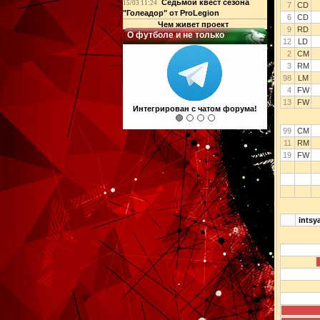
Седьмой квест сезона
15/03 11:24
7
CD
"Голеадор" от ProLegion
6
CD
Чем живет проект
9
RD
О футболе и не только
12
LD
2
CM
3
RM
98
LM
4
FW
13
FW
Интегрирован с чатом форума!
99
CM
11
RM
19
FW
intsy