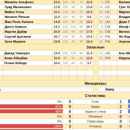
Мишель Альфонс
15.0
100
99
76
11.5
4
CD
Билял
Зуяд Миликович
17.8
100
99
76
13.9
99
CD
Грег У
Майкл Уэлш
15.1
100
99
82
12.4
94
LD
Марсе
Филипп Рёпнак
11.9
100
99
80
9.6
24
LD
Влади
Жан-Поль Калала
14.8
100
99
82
12.2
92
LM
Дирк Г
Диего Кампос
13.1
100
100
80
10.7
9
CM
Юсеф 
Мартен Дуйяр
20.4
100
99
88
17.9
81
CM
Витезс
Сергей Цыганов
16.7
100
99
80
13.4
93
FW
Ян Ищ
Хосе Морено
15.8
100
99
98
15.4
25
FW
Ахилле
Запасные:
Давид Чаморро
13.4
100
100
84
11.4
19
LM
Аль-Ме
Алан Обрайан
15.9
98
99
80
12.6
22
FW
Абдел
Гетане Кебеде
10.4
100
68
42
3.7
Менеджеры:
a
Babiy
Статистика:
0
1
0%
Голы
9
2
82%
Удары
8
2
80%
Удары в створ
0
0
0%
Пенальти
0
0
0%
Оффсайды
3
0
100%
Угловые