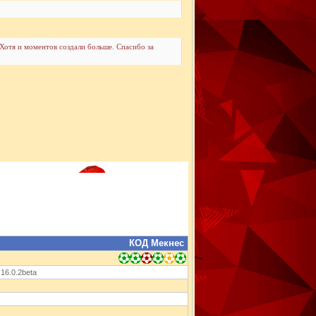
 Хотя и моментов создали больше. Спасибо за
КОД Мекнес
 16.0.2beta