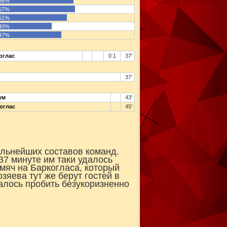
56%
57%
51%
40%
47%
оглас
0:1
37'
37'
ум
43'
оглас
45'
ильнейших составов команд.
37 минуте им таки удалось
 мяч на Баркогласа, который
зяева тут же берут гостей в
далось пробить безукоризненно