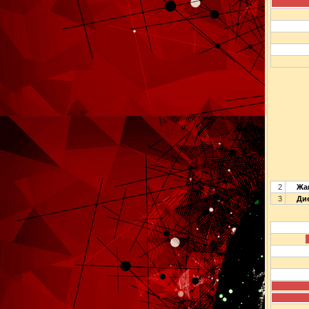
2
Жан
3
Дие