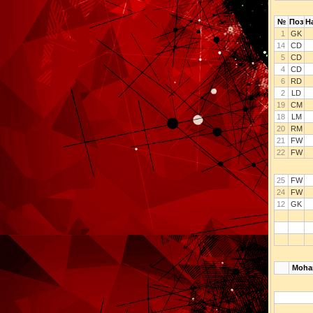
№
Поз
Н
1
GK
14
CD
5
CD
4
CD
6
RD
2
LD
19
CM
18
LM
20
RM
21
FW
22
FW
25
FW
24
FW
12
GK
Moh