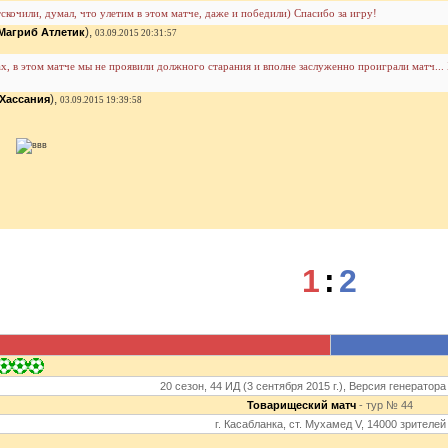
тскочили, думал, что улетим в этом матче, даже и победили) Спасибо за игру!
),
Магриб Атлетик
03.09.2015 20:31:57
ах, в этом матче мы не проявили должного старания и вполне заслуженно проиграли матч...
),
Хассания
03.09.2015 19:39:58
1
:
2
20 сезон, 44 ИД (3 сентября 2015 г.), Версия генератора
Товарищеский матч
- тур № 44
г. Касабланка, ст. Мухамед V, 14000 зрителей