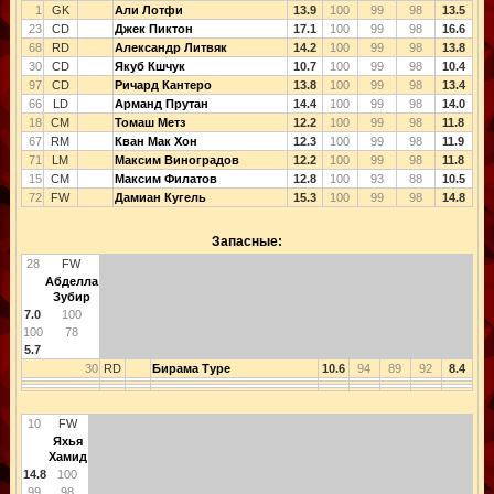
1
GK
Али Лотфи
13.9
100
99
98
13.5
23
CD
Джек Пиктон
17.1
100
99
98
16.6
68
RD
Александр Литвяк
14.2
100
99
98
13.8
30
CD
Якуб Кшчук
10.7
100
99
98
10.4
97
CD
Ричард Кантеро
13.8
100
99
98
13.4
66
LD
Арманд Прутан
14.4
100
99
98
14.0
18
CM
Томаш Метз
12.2
100
99
98
11.8
67
RM
Кван Мак Хон
12.3
100
99
98
11.9
71
LM
Максим Виноградов
12.2
100
99
98
11.8
15
CM
Максим Филатов
12.8
100
93
88
10.5
72
FW
Дамиан Кугель
15.3
100
99
98
14.8
Запасные:
28
FW
Абделла
Зубир
7.0
100
100
78
5.7
30
RD
Бирама Туре
10.6
94
89
92
8.4
10
FW
Яхья
Хамид
14.8
100
99
98