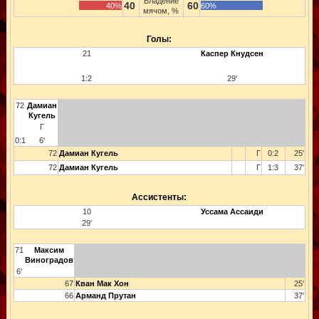
Владение
40
60
40%
60%
мячом, %
Голы:
21
Каспер Кнудсен
1:2
29'
72
Дамиан
Кугель
Г
0:1
6'
72
Дамиан Кугель
Г
0:2
25'
72
Дамиан Кугель
Г
1:3
37'
Ассистенты:
10
Уссама Ассаиди
29'
71
Максим
Виноградов
6'
67
Кван Мак Хон
25'
66
Арманд Прутан
37'