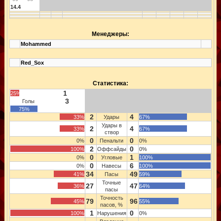
14.4
Менеджеры:
Mohammed
Red_Sox
Статистика:
1
25%
3
Голы
75%
2
4
33%
Удары
67%
Удары в
2
4
33%
67%
створ
0
0
0%
Пенальти
0%
2
0
100%
Оффсайды
0%
0
1
0%
Угловые
100%
0
6
0%
Навесы
100%
34
49
41%
Пасы
59%
Точные
27
47
36%
64%
пасы
Точность
79
96
45%
55%
пасов, %
1
0
100%
Нарушения
0%