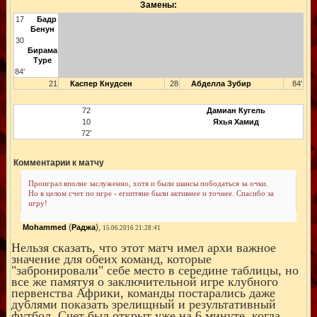
Замены:
17
Бадр
Бенун
30
Бирама
Туре
84'
21
Каспер Кнудсен
28
Абделла Зубир
84'
72
Дамиан Кугель
10
Яхья Хамид
72'
Комментарии к матчу
Проиграл вполне заслуженно, хотя и были шансы пободаться за очки.
Но в целом счет по игре - египтяне были активнее и точнее. Спасибо за
игру!
(
),
Mohammed
Раджа
15.06.2016 21:28:41
Нельзя сказать, что этот матч имел архи важное
значение для обеих команд, которые
"забронировали" себе место в середине таблицы, но
все же памятуя о заключительной игре клубного
первенства Африки, команды постарались даже
дублями показать зрелищный и результативный
футбол. Счет был открыт уже на 6 минуте, когда