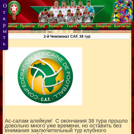
Главная
Правила
FAQ
Новости
Газета
Файлы
Общение
Контакты
2-й Чемпионат CAF. 38 тур
Ас-салам алейкум! С окончания 38 тура прошло
довольно много уже времени, но оставить без
внимания заключительный тур клубного