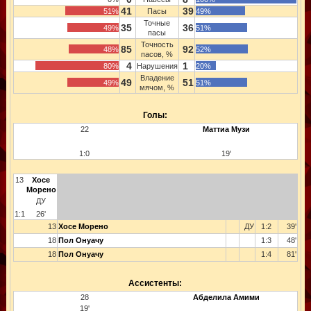
41
39
51%
Пасы
49%
Точные
35
36
49%
51%
пасы
Точность
85
92
48%
52%
пасов, %
4
1
80%
Нарушения
20%
Владение
49
51
49%
51%
мячом, %
Голы:
22
Маттиа Музи
1:0
19'
13
Хосе
Морено
ДУ
1:1
26'
13
Хосе Морено
ДУ
1:2
39'
18
Пол Онуачу
1:3
48'
18
Пол Онуачу
1:4
81'
Ассистенты:
28
Абделила Амими
19'