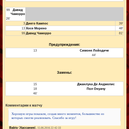
99
Давид
Чаморро
26'
3
Диего Кампос
39'
13
Хосе Морено
48'
99
Давид Чаморро
81'
Предупреждения:
13
Симоне Лойодиче
44'
Замены:
15
Джанлука Де Анджелис
18
Пол Онуачу
46'
Комментарии к матчу
Хорошую игры показали, создав много моментов, большинство из
которых смогли реализовать. Спасибо за игру!
(
),
Babiy
Хассания
15.06.2016 22:42:33