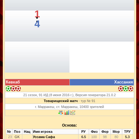
1
:
4
Кевкаб
Хассания
21 сезон, 91 ИД (8 июня 2016 г.), Версия генератора 21.0.2
Товарищеский матч
- тур № 91
г. Марракеш, ст. Марракеш, 10400 зрителей
Основа:
№
Поз
Нац
Имя игрока
РУ
Физ
Фор
Мор
ТРУ
23
GK
Уссама Сафа
6.5
100
98
80
5.3