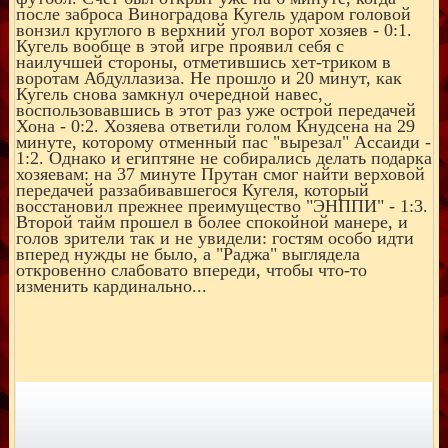
после заброса Виноградова Кугель ударом головой
вонзил круглого в верхний угол ворот хозяев - 0:1.
Кугель вообще в этой игре проявил себя с
наилучшей стороны, отметившись хет-триком в
воротам Абдуллазиза. Не прошло и 20 минут, как
Кугель снова замкнул очередной навес,
воспользовавшись в этот раз уже острой передачей
Хона - 0:2. Хозяева ответили голом Кнудсена на 29
минуте, которому отменный пас "вырезал" Ассаиди -
1:2. Однако и египтяне не собирались делать подарка
хозяевам: на 37 минуте Прутан смог найти верховой
передачей раззабивавшегося Кугеля, который
восстановил прежнее преимущество "ЭНППИ" - 1:3.
Второй тайм прошел в более спокойной манере, и
голов зрители так и не увидели: гостям особо идти
вперед нужды не было, а "Раджа" выглядела
откровенно слабовато впереди, чтобы что-то
изменить кардинально...