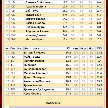
13
LD
Симоне Лойодиче
12.7
100
98
70
9.0
25
CD
Адам Марциняк
12.0
100
98
72
9.1
24
LD
Дейл Мур
15.2
100
98
82
12.4
26
CD
Мехди Зайя
8.0
100
100
76
6.3
8
CM
Магнус Троэст
14.3
95
100
98
13.4
27
CM
Самба Диалло
7.7
94
98
78
5.8
29
CM
Бубакар Куяте
5.2
100
98
68
3.8
28
FW
Абделила Амими
6.5
100
98
82
5.4
30
FW
Исмаил Джамик
5.0
100
100
64
3.6
22
FW
Маттиа Музи
15.4
100
98
66
10.3
№
Поз
Нац
Имя игрока
РУ
Физ
Фор
Мор
ТРУ
30
GK
Виталий Гудиев
16.2
100
99
82
13.2
9
RD
Майкл Уэлш
14.5
100
99
80
11.5
12
LD
Филипп Рёпнак
12.3
100
96
80
9.4
10
LD
Нилс Кол
15.1
100
99
80
12.0
33
CD
Гонсало Касерес
12.3
100
99
92
11.2
7
CD
Мишель Альфонс
15.1
100
99
76
11.4
99
CM
Давид Чаморро
13.8
95
100
90
11.8
17
LM
Ахмед аль-Мерхани
16.3
100
99
86
13.9
3
RM
Диего Кампос
13.1
99
99
82
10.5
15
FW
Джанлука Де Анджелис
15.2
100
99
92
13.8
13
FW
Хосе Морено
17.9
100
99
94
16.7
Запасные: