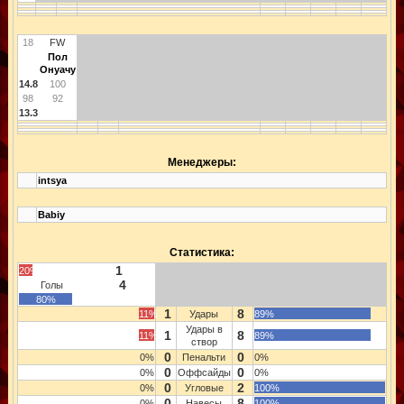
18
FW
Пол
Онуачу
14.8
100
98
92
13.3
Менеджеры:
intsya
Babiy
Статистика:
1
20%
4
Голы
80%
1
8
11%
Удары
89%
Удары в
1
8
11%
89%
створ
0
0
0%
Пенальти
0%
0
0
0%
Оффсайды
0%
0
2
0%
Угловые
100%
0
8
0%
Навесы
100%