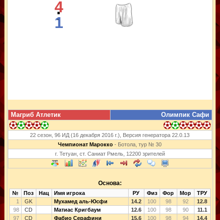
4
:
1
Магриб Атлетик
Олимпик Сафи
22 сезон, 96 ИД (16 декабря 2016 г.), Версия генератора 22.0.13
Чемпионат Марокко
- Ботола, тур № 30
г. Тетуан, ст. Саниат Рмель, 12200 зрителей
Основа:
№
Поз
Нац
Имя игрока
РУ
Физ
Фор
Мор
ТРУ
1
GK
Мухамед аль-Юсфи
14.2
100
98
92
12.8
98
CD
Матиас Кригбаум
12.6
100
98
90
11.1
97
CD
Фабио Серафини
15.6
100
98
94
14.4