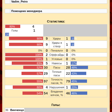
Vadim_Petro
Помощник менеджера
Статистика:
4
80%
1
Голы
20%
9
1
90%
Удары
10%
Удары в
9
1
90%
10%
створ
0
0
0%
Пенальти
0%
2
0
100%
Оффсайды
0%
1
0
100%
Угловые
0%
5
1
83%
Навесы
17%
30
28
52%
Пасы
48%
Точные
29
22
57%
43%
пасы
Точность
97
79
55%
45%
пасов, %
4
1
80%
Нарушения
20%
Владение
54
46
54%
46%
мячом, %
Голы:
36
Винченцо