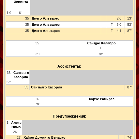
Яквинта
1:0
6'
35
Диего Альварес
2:0
13'
35
Диего Альварес
Г
3:0
53'
35
Диего Альварес
Г
4:1
87'
35
Сандро Калабро
Г
3:1
78'
Ассистенты:
33
Сантьяго
Касорла
53'
33
Сантьяго Касорла
87'
26
Хорхе Рамирес
78'
Предупреждения:
1
Алекс
Нимо
26'
27
Хайро Доминго Веласко
74'