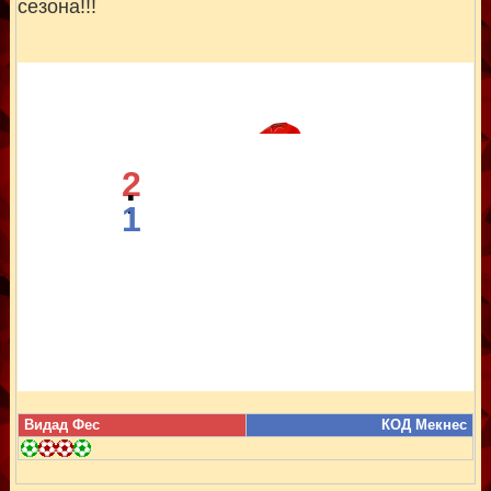
сезона!!!
2
:
1
Видад Фес
КОД Мекнес