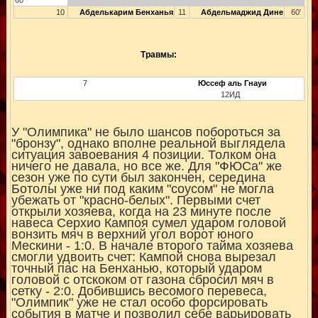
60'
10
Абделькарим Бенханья
11
Абдельмаджид Дине
60'
Травмы:
7
Юссеф аль Гнауи
12ИД
У "Олимпика" не было шансов побороться за
"бронзу", однако вполне реальной выглядела
ситуация завоевания 4 позиции. Толком она
ничего не давала, но все же. Для "ФЮСа" же
сезон уже по сути был закончен, середина
Ботолы уже ни под каким "соусом" не могла
убежать от "красно-белых". Первыми счет
открыли хозяева, когда на 23 минуте после
навеса Серхио Кампоя сумел ударом головой
вонзить мяч в верхний угол ворот юного
Мескини - 1:0. В начале второго тайма хозяева
смогли удвоить счет: Кампой снова вырезал
точный пас на Бенханью, который ударом
головой с отскоком от газона сбросил мяч в
сетку - 2:0. Добившись весомого перевеса,
"Олимпик" уже не стал особо форсировать
события в матче и позволил себе варьировать