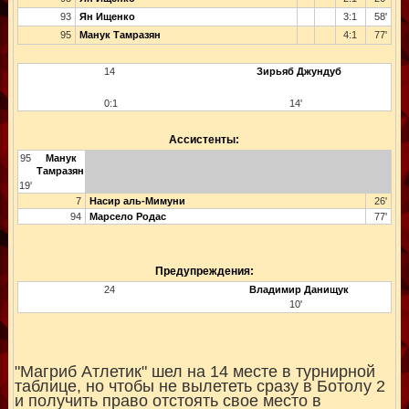
93
Ян Ищенко
3:1
58'
95
Манук Тамразян
4:1
77'
14
Зирьяб Джундуб
0:1
14'
Ассистенты:
95
Манук
Тамразян
19'
7
Насир аль-Мимуни
26'
94
Марсело Родас
77'
Предупреждения:
24
Владимир Данищук
10'
"Магриб Атлетик" шел на 14 месте в турнирной
таблице, но чтобы не вылететь сразу в Ботолу 2
и получить право отстоять свое место в