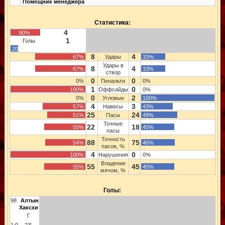
Помощник менеджера
Статистика:
4
80%
1
Голы
20%
8
4
67%
Удары
33%
Удары в
8
4
67%
33%
створ
0
0
0%
Пенальти
0%
1
0
100%
Оффсайды
0%
0
2
0%
Угловые
100%
4
3
57%
Навесы
43%
25
24
51%
Пасы
49%
Точные
22
18
55%
45%
пасы
Точность
88
75
54%
46%
пасов, %
4
0
100%
Нарушения
0%
Владение
55
45
55%
45%
мячом, %
Голы:
98
Алтын
Хаксхи
Г