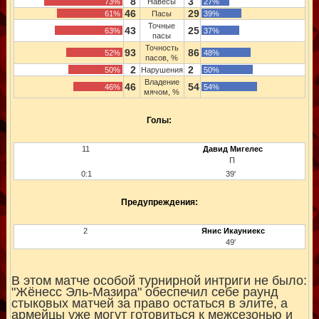
8
3
73%
Навесы
27%
46
29
61%
Пасы
39%
Точные
43
25
63%
37%
пасы
Точность
93
86
52%
48%
пасов, %
2
2
50%
Нарушения
50%
Владение
46
54
46%
54%
мячом, %
Голы:
11
Давид Мигелес
П
0:1
39'
Предупреждения:
2
Янис Икауниекс
49'
В этом матче особой турнирной интриги не было:
"Жёнесс Эль-Мазира" обеспечил себе раунд
стыковых матчей за право остаться в элите, а
армейцы уже могут готовиться к межсезонью и