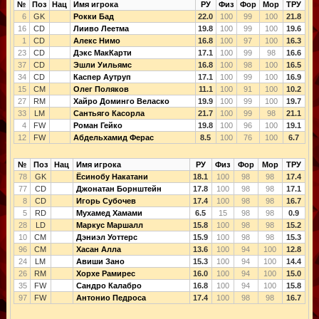
№
Поз
Нац
Имя игрока
РУ
Физ
Фор
Мор
ТРУ
6
GK
Рокки Бад
22.0
100
99
100
21.8
16
CD
Лииво Леетма
19.8
100
99
100
19.6
1
CD
Алекс Нимо
16.8
100
97
100
16.3
23
CD
Дэкс МакКарти
17.1
100
99
98
16.6
37
CD
Эшли Уильямс
16.8
100
98
100
16.5
34
CD
Каспер Аутруп
17.1
100
99
100
16.9
15
CM
Олег Поляков
11.1
100
91
100
10.2
27
RM
Хайро Доминго Веласко
19.9
100
99
100
19.7
33
LM
Сантьяго Касорла
21.7
100
99
98
21.1
4
FW
Роман Гейко
19.8
100
96
100
19.1
12
FW
Абдельхамид Ферас
8.5
100
76
100
6.7
№
Поз
Нац
Имя игрока
РУ
Физ
Фор
Мор
ТРУ
78
GK
Ёсинобу Накатани
18.1
100
98
98
17.4
77
CD
Джонатан Борнштейн
17.8
100
98
98
17.1
8
CD
Игорь Субочев
17.4
100
98
98
16.7
5
RD
Мухамед Хамами
6.5
15
98
98
0.9
28
LD
Маркус Маршалл
15.8
100
98
98
15.2
10
CM
Дэниэл Уоттерс
15.9
100
98
98
15.3
96
CM
Хасан Алла
13.6
100
94
100
12.8
24
LM
Авиши Зано
15.3
100
94
100
14.4
26
RM
Хорхе Рамирес
16.0
100
94
100
15.0
35
FW
Сандро Калабро
16.8
100
94
100
15.8
97
FW
Антонио Педроса
17.4
100
98
98
16.7