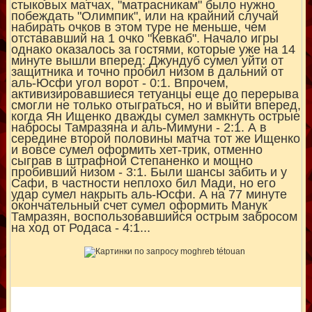
стыковых матчах, "матрасникам" было нужно
побеждать "Олимпик", или на крайний случай
набирать очков в этом туре не меньше, чем
отстававший на 1 очко "Кевкаб". Начало игры
однако оказалось за гостями, которые уже на 14
минуте вышли вперед: Джундуб сумел уйти от
защитника и точно пробил низом в дальний от
аль-Юсфи угол ворот - 0:1. Впрочем,
активизировавшиеся тетуанцы еще до перерыва
смогли не только отыграться, но и выйти вперед,
когда Ян Ищенко дважды сумел замкнуть острые
набросы Тамразяна и аль-Мимуни - 2:1. А в
середине второй половины матча тот же Ищенко
и вовсе сумел оформить хет-трик, отменно
сыграв в штрафной Степаненко и мощно
пробивший низом - 3:1. Были шансы забить и у
Сафи, в частности неплохо бил Мади, но его
удар сумел накрыть аль-Юсфи. А на 77 минуте
окончательный счет сумел оформить Манук
Тамразян, воспользовавшийся острым забросом
на ход от Родаса - 4:1...