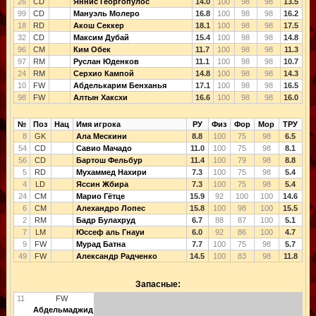
26
CD
Яннис Георгопулос
14.0
100
98
98
13.5
99
CD
Мануэль Молеро
16.8
100
98
98
16.2
18
RD
Акош Секкер
18.1
100
98
98
17.5
32
CD
Максим Дубай
15.4
100
98
98
14.8
96
CM
Ким Обек
11.7
100
98
98
11.3
97
RM
Руслан Юденков
11.1
100
98
98
10.7
24
RM
Серхио Кампой
14.8
100
98
98
14.3
10
FW
Абделькарим Бенханья
17.1
100
98
98
16.5
98
FW
Алтын Хаксхи
16.6
100
98
98
16.0
№
Поз
Нац
Имя игрока
РУ
Физ
Фор
Мор
ТРУ
8
GK
Ала Мескини
8.8
100
75
98
6.5
54
CD
Савио Мачадо
11.0
100
75
98
8.1
56
CD
Бартош Фельбур
11.4
100
79
98
8.8
5
RD
Мухаммед Нахири
7.3
100
75
98
5.4
4
LD
Яссин Жбира
7.3
100
75
98
5.4
24
CM
Марио Гётце
15.9
92
100
100
14.6
6
CM
Алехандро Лопес
15.8
100
98
100
15.5
2
RM
Бадр Булахруд
6.7
88
87
100
5.1
7
LM
Юссеф аль Гнауи
6.0
92
86
100
4.7
9
FW
Мурад Батна
7.7
100
75
98
5.7
49
FW
Александр Радченко
14.5
100
83
98
11.8
Запасные:
11
FW
Абдельмаджид