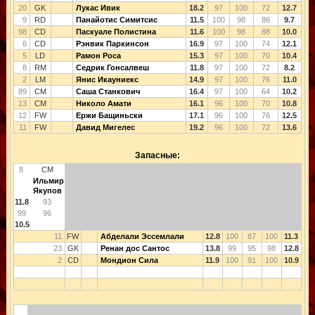
20
GK
Лукас Ивик
18.2
97
100
72
12.7
9
RD
Панайотис Симитсис
11.5
100
98
86
9.7
98
CD
Паскуале Полистина
11.6
100
98
88
10.0
6
CD
Рэнвик Паркинсон
16.9
97
100
74
12.1
5
LD
Рамон Роса
15.3
97
100
70
10.4
8
RM
Седрик Гонсалвеш
11.8
97
100
72
8.2
2
LM
Янис Икауниекс
14.9
97
100
76
11.0
89
CM
Саша Станкович
16.4
97
100
64
10.2
13
CM
Николо Амати
16.1
96
100
70
10.8
12
FW
Ержи Бащиньски
17.1
96
100
76
12.5
11
FW
Давид Мигелес
19.2
96
100
72
13.6
Запасные:
8
CM
Ильмир
Якупов
11.8
93
99
96
10.5
11
FW
Абделали Эссемлали
12.8
100
87
100
11.3
23
GK
Ренан дос Сантос
13.8
99
95
98
12.8
2
CD
Мондион Сила
11.9
100
91
100
10.9