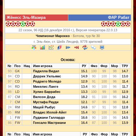
Жёнесс Эль-Мазира
ФАР Рабат
22 сезон, 96 ИД (16 декабря 2016 г.), Версия генератора 22.0.13
Чемпионат Марокко
- Ботола, тур № 30
г. Эль-Аюн, ст. Шейх Ляхдеф, 9778 зрителей
Основа:
№
Поз
Нац
Имя игрока
РУ
Физ
Фор
Мор
ТРУ
93
GK
Падилла Видал
15.1
100
99
98
14.7
84
CD
Деррик Уильямс
14.9
90
100
96
13.0
97
CD
Родриго Моледо
12.9
91
100
96
11.4
94
RD
Микелис Ланге
13.4
90
100
96
11.7
88
LD
Хулио Баррабес
13.3
100
99
98
12.9
87
CM
Вилсон Дода
18.2
91
100
96
16.2
7
CM
Мустафа Рауди
12.1
97
99
98
11.4
24
RM
Мацей Рыбус
14.6
97
91
98
12.8
85
RM
Владис Иллой-Айет
15.4
90
100
96
13.4
1
FW
Луджани Галлардо
16.6
90
100
96
14.5
86
FW
Гонсало Мастриани
16.4
87
100
96
13.9
№
Поз
Нац
Имя игрока
РУ
Физ
Фор
Мор
ТРУ