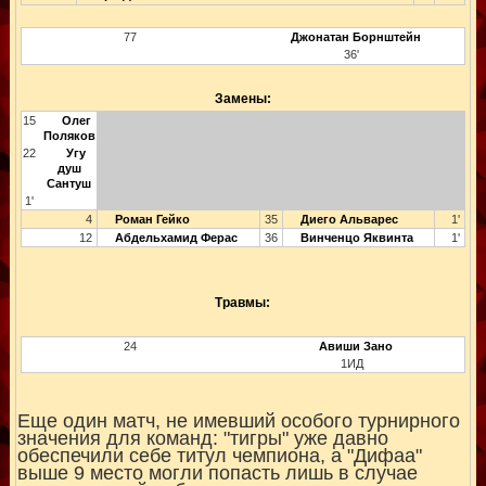
77
Джонатан Борнштейн
36'
Замены:
15
Олег
Поляков
22
Угу
душ
Сантуш
1'
4
Роман Гейко
35
Диего Альварес
1'
12
Абдельхамид Ферас
36
Винченцо Яквинта
1'
Травмы:
24
Авиши Зано
1ИД
Еще один матч, не имевший особого турнирного
значения для команд: "тигры" уже давно
обеспечили себе титул чемпиона, а "Дифаа"
выше 9 место могли попасть лишь в случае