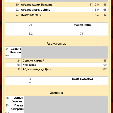
1:0
23'
10
Абделькарим Бенханья
Г
2:0
48'
11
Абдельмаджид Дине
3:0
68'
23
Павел Кочергин
4:1
81'
24
Марио Гётце
3:1
74'
Ассистенты:
24
Серхио
Кампой
23'
24
Серхио Кампой
48'
96
Ким Обек
68'
11
Абдельмаджид Дине
81'
2
Бадр Булахруд
74'
Замены:
98
Алтын
Хаксхи
23
Павел
Кочергин