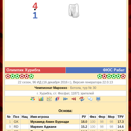
4
:
1
Олимпик Хурибга
ФЮС Рабат
22 сезон, 96 ИД (16 декабря 2016 г.), Версия генератора 22.0.13
Чемпионат Марокко
- Ботола, тур № 30
г. Хурибга, ст. Фосфат, 11871 зрителей
Основа:
№
Поз
Нац
Имя игрока
РУ
Физ
Фор
Мор
ТРУ
1
GK
Мухамед-Амин Буркади
18.0
100
98
98
17.3
9
RD
Марвин Аджани
15.2
100
98
98
14.6