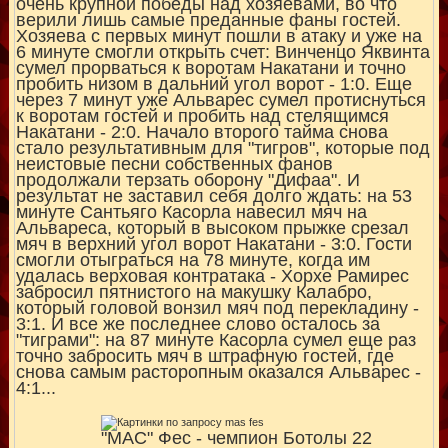
очень крупной победы над хозяевами, во что
верили лишь самые преданные фаны гостей.
Хозяева с первых минут пошли в атаку и уже на
6 минуте смогли открыть счет: Винченцо Яквинта
сумел прорваться к воротам Накатани и точно
пробить низом в дальний угол ворот - 1:0. Еще
через 7 минут уже Альварес сумел протиснуться
к воротам гостей и пробить над стелящимся
Накатани - 2:0. Начало второго тайма снова
стало результативным для "тигров", которые под
неистовые песни собственных фанов
продолжали терзать оборону "Дифаа". И
результат не заставил себя долго ждать: на 53
минуте Сантьяго Касорла навесил мяч на
Альвареса, который в высоком прыжке срезал
мяч в верхний угол ворот Накатани - 3:0. Гости
смогли отыграться на 78 минуте, когда им
удалась верховая контратака - Хорхе Рамирес
забросил пятнистого на макушку Калабро,
который головой вонзил мяч под перекладину -
3:1. И все же последнее слово осталось за
"тиграми": на 87 минуте Касорла сумел еще раз
точно забросить мяч в штрафную гостей, где
снова самым расторопным оказался Альварес -
4:1...
"МАС" Фес - чемпион Ботолы 22