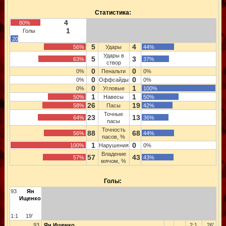
Статистика:
4
80%
1
Голы
20%
5
4
56%
Удары
44%
Удары в
5
3
63%
37%
створ
0
0
0%
Пенальти
0%
0
0
0%
Оффсайды
0%
0
1
0%
Угловые
100%
1
1
50%
Навесы
50%
26
19
58%
Пасы
42%
Точные
23
13
64%
36%
пасы
Точность
88
68
56%
44%
пасов, %
1
0
100%
Нарушения
0%
Владение
57
43
57%
43%
мячом, %
Голы:
93
Ян
Ищенко
1:1
19'
93
Ян Ищенко
2:1
26'