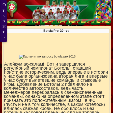
Главная
Правила
FAQ
Новости
Газета
Файлы
Общение
Контакты
Botola Pro. 30 тур
Алейкум ас-салам! Вот и завершился
регулярный чемпионат Ботолы, ставший
поистине историческим, ведь впервые в истории
у нас была организована вторая лига и впервые
у нас будут вылетевшие команды и стыковые
игры. Добавление Ботолы 2 повлияло на
количество автосоставов, ведь часть
менеджеров перебралась в свежеиспеченные
команды, однако на определенном этапе стоит
признать это положительным шагом - в ФС
(пусть и не в том количестве, в каком хотелось)
влилась свежая кровь. Не обошлось и без
потерь в кадровом плане, но для не топовой