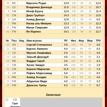
94
RD
Марсело Родас
13.9
100
98
92
12.5
24
LD
Владимир Данищук
11.9
100
98
92
10.7
9
CM
Юсеф Бушта
12.6
100
98
92
11.4
92
CM
Дирк Груборт
14.3
100
98
90
12.6
8
LM
Ахмед Джехух
12.8
75
98
64
6.0
7
RM
Насир аль-Мимуни
13.3
100
98
94
12.3
95
FW
Манук Тамразян
12.9
100
98
92
11.6
93
FW
Ян Ищенко
14.1
100
98
92
12.7
№
Поз
Нац
Имя игрока
РУ
Физ
Фор
Мор
ТРУ
26
GK
Сергей Степаненко
4.5
100
99
59
2.6
31
CD
Карлос Хименес
9.4
100
99
59
5.5
3
CD
Мухсин Лаафафра
5.5
100
99
73
4.0
14
LD
Зирьяб Джундуб
4.6
100
99
69
3.1
15
RD
Ваддах Гариб
3.6
100
99
65
2.3
17
CM
Хусин Заидун
3.5
100
99
55
1.9
32
CM
Кирилл Маркитан
11.9
100
99
61
7.2
8
LM
Рафик Абдессамад
6.8
0
100
19
0.0
9
RM
Ахмед Эссадек
7.5
100
99
61
4.5
21
FW
Абдаллах Мади
4.5
100
99
73
3.3
24
FW
Даниэль Чукву
9.3
100
99
73
6.7
Запасные:
99
CD
Грег
Уорден