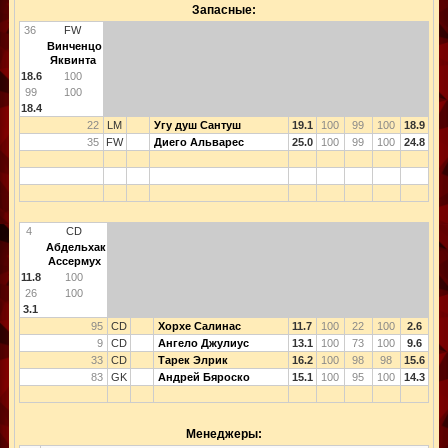
Запасные:
36
FW
Винченцо
Яквинта
18.6
100
99
100
18.4
22
LM
Угу душ Сантуш
19.1
100
99
100
18.9
35
FW
Диего Альварес
25.0
100
99
100
24.8
4
CD
Абдельхак
Ассермух
11.8
100
26
100
3.1
95
CD
Хорхе Салинас
11.7
100
22
100
2.6
9
CD
Ангело Джулиус
13.1
100
73
100
9.6
33
CD
Тарек Элрик
16.2
100
98
98
15.6
83
GK
Андрей Бяроско
15.1
100
95
100
14.3
Менеджеры: