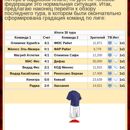
федерации это нормальная ситуация. Итак,
предлагаю наконец перейти к обзору
последнего тура, в котором были окончательно
сформирована градация команд по лиге:
Итоги 30 тура
Команда 1
Счет
Команда 2
Зрителей
ТВ
Инт
Олимпик Хурибга
4:1
ФЮС Рабат
11,871
1x1
Жёнесс Эль-Мазира
0:1
ФАР Рабат
9,778
1x1
Магриб Атлетик
4:1
Олимпик Сафи
12,200
1x1
МАС Фес
4:1
Дифаа
30,000
1x1
Видад Фес
2:1
КОД Мекнес
11,815
1x1
Видад Касабланка
0:0
Ренессанс Беркан
17,400
1x1
Кенитра
5:0
Кевкаб
23,639
1x1
Раджа
2:0
Хассания
14,921
1x1