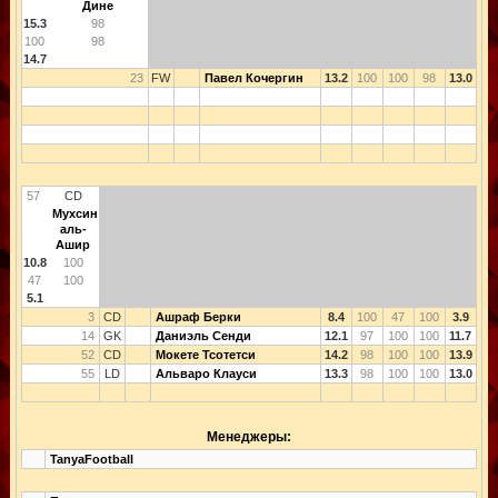
Дине
15.3
98
100
98
14.7
23
FW
Павел Кочергин
13.2
100
100
98
13.0
57
CD
Мухсин
аль-
Ашир
10.8
100
47
100
5.1
3
CD
Ашраф Берки
8.4
100
47
100
3.9
14
GK
Даниэль Сенди
12.1
97
100
100
11.7
52
CD
Мокете Тсотетси
14.2
98
100
100
13.9
55
LD
Альваро Клауси
13.3
98
100
100
13.0
Менеджеры:
TanyaFootball