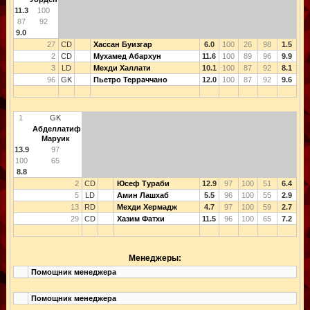
11.3
100
87
92
9.0
27
CD
Хассан Буизгар
6.0
100
26
98
1.5
2
CD
Мухамед Абархун
11.6
100
89
96
9.9
3
LD
Мехди Халлати
10.1
100
87
92
8.1
96
GK
Пьетро Терраччано
12.0
100
87
92
9.6
1
GK
Абделлатиф
Маруик
13.9
97
100
65
8.8
2
CD
Юсеф Тураби
12.9
97
100
51
6.4
5
LD
Амин Лашхаб
5.5
96
100
55
2.9
13
RD
Мехди Хермадж
4.7
97
100
59
2.7
29
CD
Хазим Фатхи
11.5
96
100
65
7.2
Менеджеры:
Помощник менеджера
Помощник менеджера