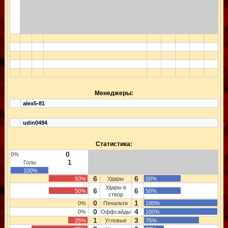
Менеджеры:
alex5-81
udin0494
Статистика:
0
0%
1
Голы
100%
6
6
50%
Удары
50%
Удары в
6
6
50%
50%
створ
0
1
0%
Пенальти
100%
0
4
0%
Оффсайды
100%
1
3
25%
Угловые
75%