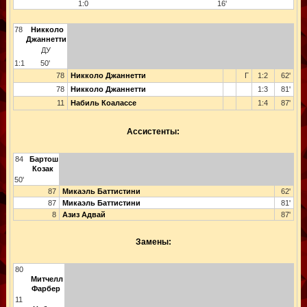
1:0
16'
78
Никколо
Джаннетти
ДУ
1:1
50'
78
Никколо Джаннетти
Г
1:2
62'
78
Никколо Джаннетти
1:3
81'
11
Набиль Коалассе
1:4
87'
Ассистенты:
84
Бартош
Козак
50'
87
Микаэль Баттистини
62'
87
Микаэль Баттистини
81'
8
Азиз Адвай
87'
Замены:
80
Митчелл
Фарбер
11