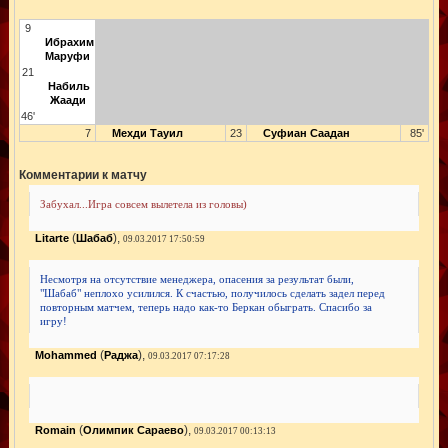
9
Ибрахим
Маруфи
21
Набиль
Жаади
46'
7
Мехди Тауил
23
Суфиан Саадан
85'
Комментарии к матчу
Забухал...Игра совсем вылетела из головы)
(
),
Litarte
Шабаб
09.03.2017 17:50:59
Несмотря на отсутствие менеджера, опасения за результат были,
"Шабаб" неплохо усилился. К счастью, получилось сделать задел перед
повторным матчем, теперь надо как-то Беркан обыграть. Спасибо за
игру!
(
),
Mohammed
Раджа
09.03.2017 07:17:28
(
),
Romain
Олимпик Сараево
09.03.2017 00:13:13