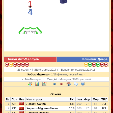
1
:
4
Юнион Айт-Меллуль
Олимпик Дчера
23 сезон, 44 ИД (9 марта 2017 г.), Версия генератора 22.0.13
Кубок Марокко
- 1/16 финала, первый матч
г. Айт-Меллуль, ст. Стад Айт-Меллуль, 9900 зрителей
Основа:
№
Поз
Нац
Имя игрока
РУ
Физ
Фор
Мор
ТРУ
1
GK
Лахсен Салих
8.8
100
97
84
7.2
2
CD
Харико Абд аль-Рахим
10.9
100
97
84
8.9
3
CD
Лахусин Эссаси
8.7
100
97
84
7.1