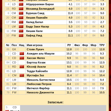
4
LD
Абдеррахман Барки
4.1
100
97
84
3.3
15
RD
Мохамед Белмхджуб
4.0
100
97
84
3.3
6
CM
Буриша Саид
11.0
100
97
84
9.0
20
CM
Хишам Лаанайя
4.0
100
93
82
3.1
17
RM
Халид Батал
3.5
100
93
82
2.7
7
LM
Бадр Заки Насер
5.3
100
97
84
4.3
11
FW
Хишам Хали
8.8
100
97
84
7.2
10
FW
Хафид Узид
11.1
100
97
84
9.0
№
Поз
Нац
Имя игрока
РУ
Физ
Фор
Мор
ТРУ
86
GK
Стоян Лукич
12.8
100
100
100
12.8
2
CD
Аззедин аль-Мзаули
10.2
96
99
96
9.3
3
CD
Хассан Фатех
9.9
96
99
96
9.0
84
CD
Бартош Козак
13.1
100
99
96
12.5
5
RD
Юссеф Акили
9.0
96
99
96
8.2
85
LD
Тедди Кайомбо
12.8
100
99
96
12.2
6
CM
Мустафа Заз
11.4
97
99
94
10.4
87
LM
Микаэль Баттистини
10.5
100
99
90
9.4
81
LM
Любослав Петров
8.4
100
98
88
7.2
80
FW
Митчелл Фарбер
11.1
100
100
68
7.5
78
FW
Никколо Джаннетти
11.1
100
99
96
10.5
Запасные:
5
CD