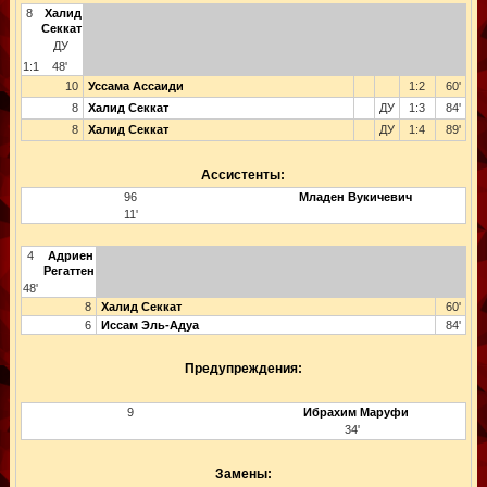
8
Халид
Секкат
ДУ
1:1
48'
10
Уссама Ассаиди
1:2
60'
8
Халид Секкат
ДУ
1:3
84'
8
Халид Секкат
ДУ
1:4
89'
Ассистенты:
96
Младен Вукичевич
11'
4
Адриен
Регаттен
48'
8
Халид Секкат
60'
6
Иссам Эль-Адуа
84'
Предупреждения:
9
Ибрахим Маруфи
34'
Замены: