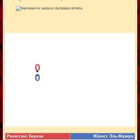
0
:
0
Ренессанс Беркан
Жёнесс Эль-Мазира