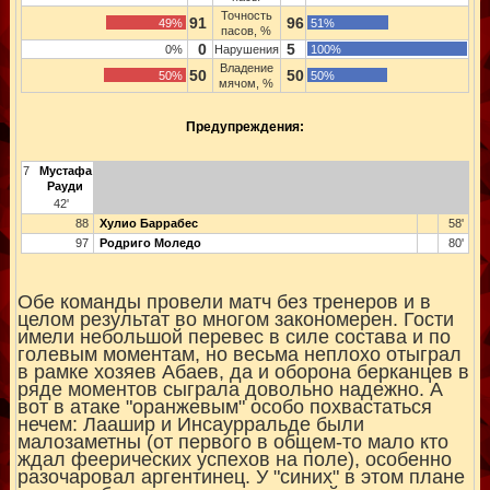
Точность
91
96
49%
51%
пасов, %
0
5
0%
Нарушения
100%
Владение
50
50
50%
50%
мячом, %
Предупреждения:
7
Мустафа
Рауди
42'
88
Хулио Баррабес
58'
97
Родриго Моледо
80'
Обе команды провели матч без тренеров и в
целом результат во многом закономерен. Гости
имели небольшой перевес в силе состава и по
голевым моментам, но весьма неплохо отыграл
в рамке хозяев Абаев, да и оборона берканцев в
ряде моментов сыграла довольно надежно. А
вот в атаке "оранжевым" особо похвастаться
нечем: Лаашир и Инсаурральде были
малозаметны (от первого в общем-то мало кто
ждал феерических успехов на поле), особенно
разочаровал аргентинец. У "синих" в этом плане