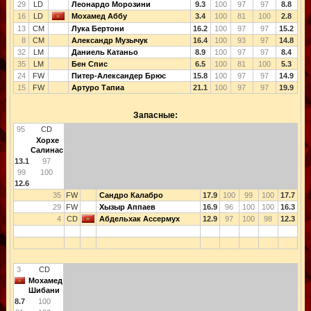
29
LD
Леонардо Морозини
9.3
100
97
97
8.8
16
LD
Мохамед Аббу
3.4
100
81
100
2.8
13
CM
Лука Бертони
16.2
100
97
97
15.2
8
CM
Александр Музычук
16.4
100
93
97
14.8
32
LM
Даниель Катаньо
8.9
100
97
97
8.4
35
LM
Бен Спис
6.5
100
81
100
5.3
24
FW
Питер-Александер Брюс
15.8
100
97
97
14.9
15
FW
Артуро Тапиа
21.1
100
97
97
19.9
Запасные:
95
CD
Хорхе
Салинас
13.1
97
99
100
12.6
35
FW
Сандро Калабро
17.9
100
99
100
17.7
29
FW
Хызыр Аппаев
16.9
96
100
100
16.3
4
CD
Абдельхак Ассермух
12.9
97
100
98
12.3
3
CD
Мохамед
Шибани
8.7
100