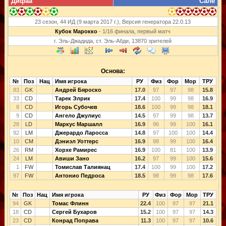
Дифаа
Сале
23 сезон, 44 ИД (9 марта 2017 г.), Версия генератора 22.0.13
Кубок Марокко
- 1/16 финала, первый матч
г. Эль-Джадида, ст. Эль-Абди, 13870 зрителей
Основа:
№
Поз
Нац
Имя игрока
РУ
Физ
Фор
Мор
ТРУ
83
GK
Андрей Бяроско
17.0
97
97
98
15.8
33
CD
Тарек Элрик
17.4
100
99
98
16.9
8
CD
Игорь Субочев
18.6
100
99
98
18.1
9
CD
Ангело Джулиус
14.5
97
99
98
13.7
28
LD
Маркус Маршалл
16.9
96
99
100
16.1
92
LM
Джерардо Ларосса
14.8
97
100
100
14.4
10
CM
Дэниэл Уоттерс
16.9
98
99
100
16.4
26
RM
Хорхе Рамирес
16.9
100
81
100
13.9
24
LM
Авиши Зано
16.2
97
99
100
15.6
1
FW
Томислав Талиянац
17.4
100
99
100
17.2
97
FW
Антонио Педроса
18.5
98
99
98
17.6
№
Поз
Нац
Имя игрока
РУ
Физ
Фор
Мор
ТРУ
94
GK
Томас Флинн
22.4
100
97
97
21.1
18
CD
Сергей Бухаров
15.2
100
97
97
14.3
23
CD
Конрад Поправа
11.3
100
97
97
10.6