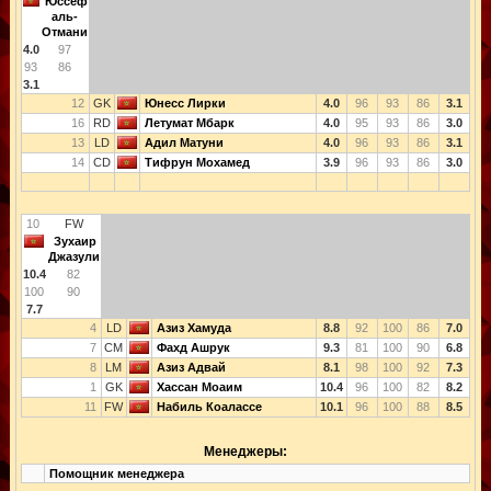
Юссеф
аль-
Отмани
4.0
97
93
86
3.1
12
GK
Юнесс Лирки
4.0
96
93
86
3.1
16
RD
Летумат Мбарк
4.0
95
93
86
3.0
13
LD
Адил Матуни
4.0
96
93
86
3.1
14
CD
Тифрун Мохамед
3.9
96
93
86
3.0
10
FW
Зухаир
Джазули
10.4
82
100
90
7.7
4
LD
Азиз Хамуда
8.8
92
100
86
7.0
7
CM
Фахд Ашрук
9.3
81
100
90
6.8
8
LM
Азиз Адвай
8.1
98
100
92
7.3
1
GK
Хассан Моаим
10.4
96
100
82
8.2
11
FW
Набиль Коалассе
10.1
96
100
88
8.5
Менеджеры:
Помощник менеджера