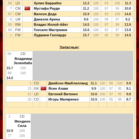
88
LD
Хулио Баррабес
12.2
100
93
100
11.3
7
CM
Мустафа Рауди
11.2
100
97
99
10.8
87
CM
Вилсон Дода
15.9
100
93
100
14.8
9
LM
Даниэле Арена
9.6
100
99
97
9.2
85
RM
Владис Иллой-Айет
14.5
100
97
99
13.9
86
FW
Гонсало Мастриани
15.6
100
92
97
13.9
1
FW
Луджани Галлардо
15.7
100
96
99
14.9
Запасные:
99
CD
Владимир
Зеленбаба
15.7
100
89
100
14.0
1
CD
Джейсон МакКлелланд
11.1
100
89
100
9.9
23
GK
Ясин Аззам
9.9
100
97
95
9.1
21
LD
Евгений Витенко
10.6
100
97
95
9.8
28
CD
Игорь Маляренко
10.5
100
85
98
8.7
2
CD
Мондион
Сила
10.9
100
77
100