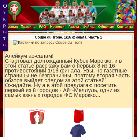
Главная
Правила
FAQ
Новости
Газета
Файлы
Общение
Контакты
Coupe du Trone. 1/16 финала. Часть 1
Алейкум ас-салам!
Стартовал долгожданный Кубок Марокко, и в
этой статье расскажу вам о первых 8 из 16
противостояний 1/16 финала. Увы, но газетные
страницы не безграничны, поэтому вторая часть
обзора выйдет следом за этой статьей.
Ожидайте. Ну а в этой предлагаю посетить
первый из 8 городов - Айт-Меллуль, одни из
самых южных городов ФС Марокко...