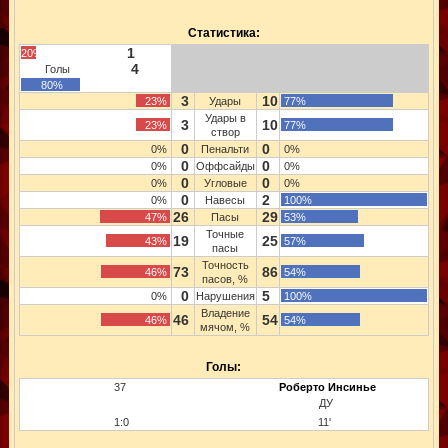
Статистика:
1
20%
4
Голы
80%
3
10
23%
Удары
77%
Удары в
3
10
23%
77%
створ
0
0
0%
Пенальти
0%
0
0
0%
Оффсайды
0%
0
0
0%
Угловые
0%
0
2
0%
Навесы
100%
26
29
47%
Пасы
53%
Точные
19
25
43%
57%
пасы
Точность
73
86
46%
54%
пасов, %
0
5
0%
Нарушения
100%
Владение
46
54
46%
54%
мячом, %
Голы:
37
Роберто Инсинье
ДУ
1:0
11'