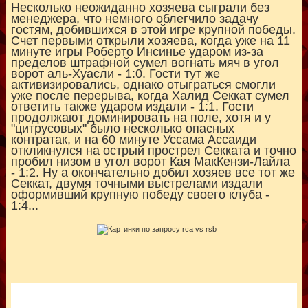
Несколько неожиданно хозяева сыграли без
менеджера, что немного облегчило задачу
гостям, добившихся в этой игре крупной победы.
Счет первыми открыли хозяева, когда уже на 11
минуте игры Роберто Инсинье ударом из-за
пределов штрафной сумел вогнать мяч в угол
ворот аль-Хуасли - 1:0. Гости тут же
активизировались, однако отыграться смогли
уже после перерыва, когда Халид Секкат сумел
ответить также ударом издали - 1:1. Гости
продолжают доминировать на поле, хотя и у
"цитрусовых" было несколько опасных
контратак, и на 60 минуте Уссама Ассаиди
откликнулся на острый прострел Секката и точно
пробил низом в угол ворот Кая МакКензи-Лайла
- 1:2. Ну а окончательно добил хозяев все тот же
Секкат, двумя точными выстрелами издали
оформивший крупную победу своего клуба -
1:4...