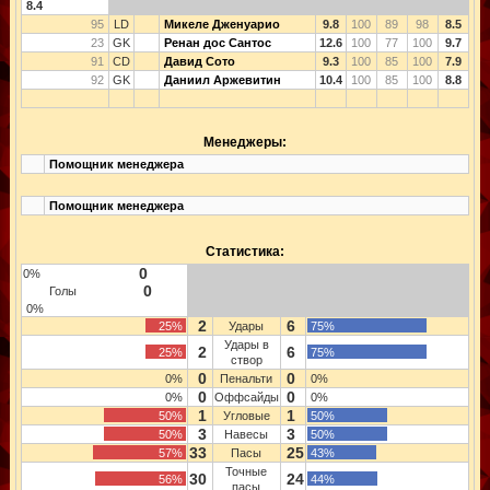
8.4
95
LD
Микеле Дженуарио
9.8
100
89
98
8.5
23
GK
Ренан дос Сантос
12.6
100
77
100
9.7
91
CD
Давид Сото
9.3
100
85
100
7.9
92
GK
Даниил Аржевитин
10.4
100
85
100
8.8
Менеджеры:
Помощник менеджера
Помощник менеджера
Статистика:
0
0%
0
Голы
0%
2
6
25%
Удары
75%
Удары в
2
6
25%
75%
створ
0
0
0%
Пенальти
0%
0
0
0%
Оффсайды
0%
1
1
50%
Угловые
50%
3
3
50%
Навесы
50%
33
25
57%
Пасы
43%
Точные
30
24
56%
44%
пасы