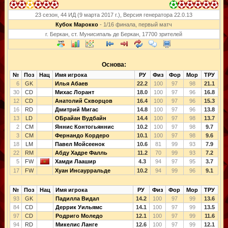
23 сезон, 44 ИД (9 марта 2017 г.), Версия генератора 22.0.13
Кубок Марокко
- 1/16 финала, первый матч
г. Беркан, ст. Мунисипаль де Беркан, 17700 зрителей
Основа:
№
Поз
Нац
Имя игрока
РУ
Физ
Фор
Мор
ТРУ
6
GK
Илья Абаев
22.2
100
97
98
21.1
30
CD
Михас Лорант
18.0
100
97
96
16.8
12
CD
Анатолий Скворцов
16.4
100
97
96
15.3
16
RD
Дмитрий Мигас
14.8
100
97
96
13.8
13
LD
ОБрайан Вудбайн
14.4
100
97
98
13.7
2
CM
Яннис Контогьяннис
10.2
100
97
98
9.7
3
CM
Фернандо Кордеро
10.1
100
97
98
9.6
18
LM
Павел Мойсеенок
10.6
81
99
93
7.9
22
RM
Абду Хадре Фалль
11.2
70
99
93
7.2
5
FW
Хамди Лаашир
4.3
94
97
95
3.7
17
FW
Хуан Инсаурральде
10.2
94
99
96
9.1
№
Поз
Нац
Имя игрока
РУ
Физ
Фор
Мор
ТРУ
93
GK
Падилла Видал
14.2
100
97
99
13.6
84
CD
Деррик Уильямс
14.1
100
97
99
13.5
97
CD
Родриго Моледо
12.1
100
97
99
11.6
94
RD
Микелис Ланге
12.6
100
97
99
12.1