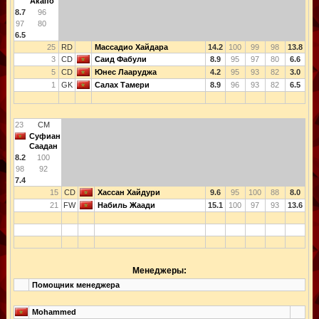
Акапо
8.7
96
97
80
6.5
25
RD
Массадио Хайдара
14.2
100
99
98
13.8
3
CD
Саид Фабули
8.9
95
97
80
6.6
5
CD
Юнес Лааруджа
4.2
95
93
82
3.0
1
GK
Салах Тамери
8.9
96
93
82
6.5
23
CM
Суфиан
Саадан
8.2
100
98
92
7.4
15
CD
Хассан Хайдури
9.6
95
100
88
8.0
21
FW
Набиль Жаади
15.1
100
97
93
13.6
Менеджеры:
Помощник менеджера
Mohammed