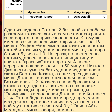
Набиль
Коалассе
73'
6
Мустафа Заз
7
Фахд Ашрук
73'
81
Любослав Петров
8
Азиз Адвай
77'
Один из лидеров Ботолы 2 без особых проблем
разгромил хозяев, хоть и сам не смог сохранить
свои ворота в неприкосновенности. К тому же
именно хозяева первыми открыли счет: на 16
минуте Хафид Узид сумел выскочить к воротам
гостей и точным ударом вонзил мяч в угол ворот
Стояна Лукича - 1:0. Не сразу, но постепенно
гостям удалось перехватить инициативу, и
прижать "красных" к их воротам. А после
перерыва пошли и голы. На 50 минуте Никколо
Джаннетти сумел забить ударом издали после
скидки Бартоша Козака, а еще через дюжину
минут Джаннетти воспользовался навесом
Баттистини - 1:2. Хозяева снова бросаются в
атаку в надежде отыграться, но в концовке
матча дважды пропустили контрвыпады
"Олимпика" в исполнении Джаннетти и Коалассе
- 1:4. Эта победа во многом предопределила
исход этого противостояния, ведь шансов на
победу в гостях со счетом 4:0 у "Юнион Айт-
Меллуль", мягко говоря, немного...