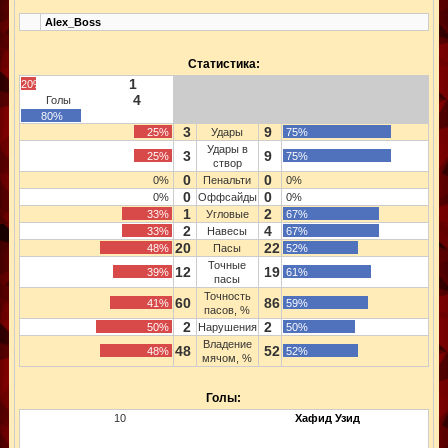
Alex_Boss
Статистика:
1
20%
4
Голы
80%
3
9
25%
Удары
75%
Удары в
3
9
25%
75%
створ
0
0
0%
Пенальти
0%
0
0
0%
Оффсайды
0%
1
2
33%
Угловые
67%
2
4
33%
Навесы
67%
20
22
48%
Пасы
52%
Точные
12
19
39%
61%
пасы
Точность
60
86
41%
59%
пасов, %
2
2
50%
Нарушения
50%
Владение
48
52
48%
52%
мячом, %
Голы:
10
Хафид Узид