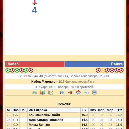
1
:
4
Шабаб
Раджа
23 сезон, 44 ИД (9 марта 2017 г.), Версия генератора 22.0.13
Кубок Марокко
- 1/16 финала, первый матч
г. Хуара, ст. 16 ноября, 10000 зрителей
Основа:
№
Поз
Нац
Имя игрока
РУ
Физ
Фор
Мор
ТРУ
76
GK
Кай МакКензи-Лайл
16.0
100
99
96
15.2
23
CD
Александер Гонсалес
14.8
100
99
98
14.4
24
CD
Миша Венгер
14.3
100
99
98
13.9