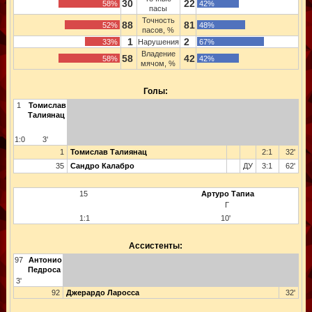
30
22
58%
42%
пасы
Точность
88
81
52%
48%
пасов, %
1
2
33%
Нарушения
67%
Владение
58
42
58%
42%
мячом, %
Голы:
1
Томислав
Талиянац
1:0
3'
1
Томислав Талиянац
2:1
32'
35
Сандро Калабро
ДУ
3:1
62'
15
Артуро Тапиа
Г
1:1
10'
Ассистенты:
97
Антонио
Педроса
3'
92
Джерардо Ларосса
32'