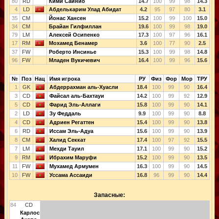
80
RD
Кими Саинио
14.7
100
99
98
14.3
4
LD
Абделькарим Улад Абидат
4.2
95
97
80
3.1
35
CM
Йонас Хансен
15.2
100
99
100
15.0
34
CM
Брайан Гилфиллан
19.6
100
99
98
19.0
79
LM
Алексей Осипенко
17.3
100
97
96
16.1
17
RM
Мохамед Бенамер
3.6
100
77
90
2.5
37
FW
Роберто Инсинье
15.3
100
99
98
14.8
96
FW
Младен Вукичевич
16.4
100
99
96
15.6
№
Поз
Нац
Имя игрока
РУ
Физ
Фор
Мор
ТРУ
1
GK
Абдеррахман аль-Хуасли
18.4
100
99
90
16.4
3
CD
Файсал аль-Бахтауи
14.2
100
99
92
12.9
5
CD
Фарид Эль-Аллаги
15.8
100
99
90
14.1
2
LD
Зу Феддаль
9.9
100
99
90
8.8
4
CD
Адриен Регаттен
15.4
100
99
90
13.8
6
RD
Иссам Эль-Адуа
15.6
100
99
90
13.9
8
CM
Халид Секкат
17.4
100
97
92
15.5
7
LM
Мехди Тауил
17.1
100
99
90
15.2
9
RM
Ибрахим Маруфи
15.2
100
99
90
13.5
11
FW
Мухамед Армумен
16.3
100
99
90
14.5
10
FW
Уссама Ассаиди
16.8
96
99
90
14.4
Запасные:
84
CD
Карлос