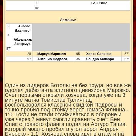
35
Бен Спис
10'
Замены:
9
Ангело
Джулиус
4
Абдельхак
Ассермух
57'
28
Маркус Маршалл
95
Хорхе Салинас
57'
97
Антонио Педроса
35
Сандро Калабро
57'
Один из лидеров Ботолы не без труда, но все же
одолел дебютанта элитного дивизиона Марокко.
Счет первыми открыли хозяева, когда уже на 3
минуте матча Томислав Талиянац
воспользовался классной скидкой Педросы и
точно пробил под стойку ворот Томаса Флинна -
1:0. Гости не стали отсиживаться в обороне и
уже через 7 минут смогли сравнять счет: Бен
Спис с правого фланга подал на Артуро Тапиа,
который мощно пробил в угол ворот Андрея
Бяроско - 1:1! Хозяева снова идут в атаку и на