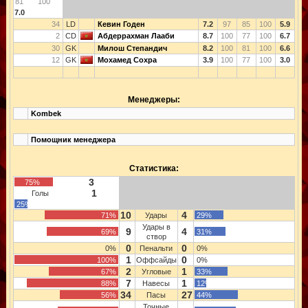
81
100
7.0
34
LD
Кевин Годен
7.2
97
85
100
5.9
2
CD
Абдеррахман Лааби
8.7
100
77
100
6.7
30
GK
Милош Степандич
8.2
100
81
100
6.6
12
GK
Мохамед Сохра
3.9
100
77
100
3.0
Менеджеры:
Kombek
Помощник менеджера
Статистика:
3
75%
1
Голы
25%
10
4
71%
Удары
29%
Удары в
9
4
69%
31%
створ
0
0
0%
Пенальти
0%
1
0
100%
Оффсайды
0%
2
1
67%
Угловые
33%
7
1
88%
Навесы
12%
34
27
56%
Пасы
44%
Точные