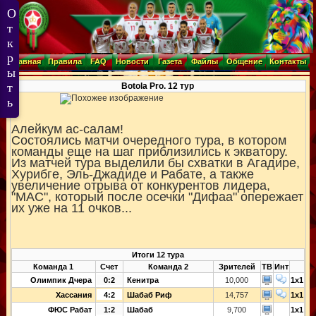
Главная
Правила
FAQ
Новости
Газета
Файлы
Общение
Контакты
Botola Pro. 12 тур
Алейкум ас-салам!
Состоялись матчи очередного тура, в котором
команды еще на шаг приблизились к экватору.
Из матчей тура выделили бы схватки в Агадире,
Хурибге, Эль-Джадиде и Рабате, а также
увеличение отрыва от конкурентов лидера,
"МАС", который после осечки "Дифаа" опережает
их уже на 11 очков...
Итоги 12 тура
Команда 1
Счет
Команда 2
Зрителей
ТВ
Инт
Олимпик Дчера
0:2
Кенитра
10,000
1x1
Хассания
4:2
Шабаб Риф
14,757
1x1
ФЮС Рабат
1:2
Шабаб
9,700
1x1