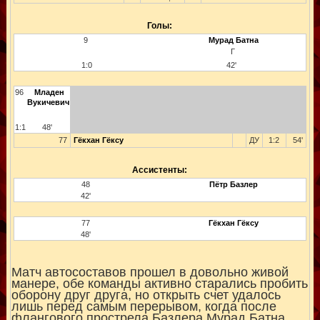
Голы:
9
Мурад Батна
Г
1:0
42'
96
Младен
Вукичевич
1:1
48'
77
Гёкхан Гёксу
ДУ
1:2
54'
Ассистенты:
48
Пётр Базлер
42'
77
Гёкхан Гёксу
48'
Матч автосоставов прошел в довольно живой
манере, обе команды активно старались пробить
оборону друг друга, но открыть счет удалось
лишь перед самым перерывом, когда после
флангового прострела Базлера Мурад Батна