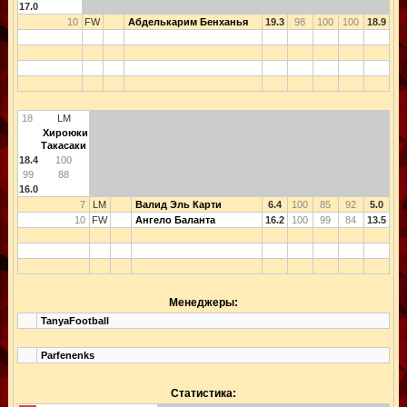
17.0
10
FW
Абделькарим Бенханья
19.3
98
100
100
18.9
18
LM
Хироюки
Такасаки
18.4
100
99
88
16.0
7
LM
Валид Эль Карти
6.4
100
85
92
5.0
10
FW
Ангело Баланта
16.2
100
99
84
13.5
Менеджеры:
TanyaFootball
Parfenenks
Статистика: