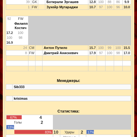
39
GK
Ботирали Эргашев
12.8
100
88
86
9.9
1
FW
Зухейр Мутараджи
10.7
97
100
96
10.0
92
FW
Филипп
Костич
17.2
100
100
98
16.9
24
CM
Антон Путило
15.7
100
99
100
15.5
8
FW
Дмитрий Анискевич
17.9
97
100
98
17.0
Менеджеры:
Sib333
kristmas
Статистика:
4
67%
2
Голы
33%
10
2
83%
Удары
17%