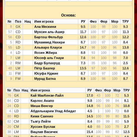
Основа:
№
Поз
Нац
Имя игрока
РУ
Физ
Фор
Мор
ТРУ
8
GK
Ала Мескини
9.5
100
98
100
9.3
57
CD
Мухсин аль-Ашир
11.7
100
97
100
11.3
56
CD
Бартош Фельбур
12.6
100
97
100
12.2
5
RD
Мухаммед Нахири
8.7
100
97
100
8.4
55
LD
Альваро Клауси
14.7
98
100
96
13.8
4
LD
Яссин Жбира
8.8
93
100
98
8.0
7
LM
Юссеф аль Гнауи
7.6
94
100
98
7.0
2
RM
Бадр Булахруд
7.3
35
100
96
2.5
48
LM
Пётр Базлер
13.5
97
100
96
12.6
11
FW
Юсуфа Нджие
8.7
100
97
100
8.4
9
FW
Мурад Батна
8.9
100
98
100
8.7
№
Поз
Нац
Имя игрока
РУ
Физ
Фор
Мор
ТРУ
76
GK
Кай МакКензи-Лайл
17.0
43
100
72
5.3
84
CD
Карлос Акапо
9.8
100
99
84
8.1
24
CD
Миша Венгер
14.8
96
100
76
10.8
4
LD
Абделькарим Улад Абидат
4.5
1
100
72
0.0
80
RD
Кими Саинио
14.5
100
99
80
11.5
82
CM
Тьягу Лейте
8.4
89
99
80
5.9
20
CM
Хуссин Буслак
4.0
88
100
78
2.7
38
LM
Вацлав Васичек
15.4
100
99
82
12.5