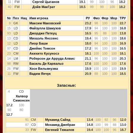
11
FW
Сергей Цыганов
19.1
99
100
96
18.2
40
FW
Дэйв МакГрат
18.5
99
99
100
18.2
№
Поз
Нац
Имя игрока
РУ
Физ
Фор
Мор
ТРУ
9
GK
Максим Маковский
23.2
98
100
100
22.7
15
LD
Файзулла Шамузов
17.9
94
100
100
16.8
93
LD
Джордже Петкуц
16.5
95
88
100
13.8
13
CD
Михаэль Янссенс
19.4
96
100
100
18.6
12
LD
Лиор Баши
18.0
94
100
100
16.9
97
CD
Джеймс Томсон
17.2
96
100
100
16.5
23
CM
Акихито Кусуносэ
18.1
100
100
100
18.1
14
LM
Роберсон ди Арруда Алвис
21.1
96
100
100
20.3
98
RM
Басиль Де Карвальо
17.6
100
100
100
17.6
26
FW
Хосе Вильянуэва
19.9
100
100
100
19.9
11
FW
Вадим Янчук
20.9
88
100
100
18.5
Запасные:
4
CD
Халвор
Симонсен
17.2
100
90
80
12.7
91
CM
Мухамед Сайед
13.4
100
92
96
12.0
87
CD
Мохамед Джебран
14.8
100
99
88
13.0
33
FW
Евгений Тюкалов
19.4
100
100
96
18.7