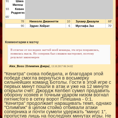
91
Шака
Милош
93
Кевин
Родригес
65'
78
Никколо Джаннетти
10
Зухаир Джазули
68'
90
Эдрис Хейрат
6
Мустафа Заз
70'
Комментарии к матчу
В отличие от последних матчей моей команды, эта игра понравилась,
появилась мысль. Но соперник был слишком мастеровит, поэтому
результат закономерен
(
),
Alex_Boss
Олимпик Дчера
13.10.2017 06:34:02
"Кенитра" снова победила, и благодаря этой
победе смогла вернуться в восьмерку
сильнейших команд Ботолы. Гости в этой игре с
первых минут пошли в атак и уже на 12 минуте
открыли счет: Джордж Келбел сумел продавить
оборону хозяев и точным ударом низом вогнал
пятнистого в сетку ворот Плешана - 0:1.
"Кенитра" продолжает наращивать темп, однако
"Олимпик" в целом стойко отбивали атаки
соперника и почти сумели удержать "минус 1",
пропустив лишь на последних минутах игры. Не