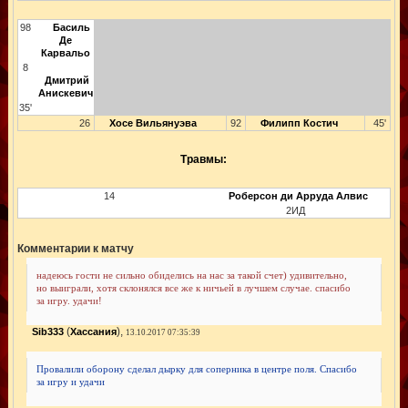
98
Басиль
Де
Карвальо
8
Дмитрий
Анискевич
35'
26
Хосе Вильянуэва
92
Филипп Костич
45'
Травмы:
14
Роберсон ди Арруда Алвис
2ИД
Комментарии к матчу
надеюсь гости не сильно обиделись на нас за такой счет) удивительно,
но выиграли, хотя склонялся все же к ничьей в лучшем случае. спасибо
за игру. удачи!
(
),
Sib333
Хассания
13.10.2017 07:35:39
Провалили оборону сделал дырку для соперника в центре поля. Спасибо
за игру и удачи