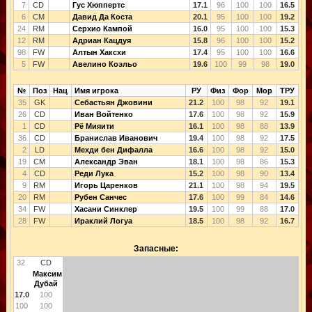
7
CD
Гус Хюппертс
17.1
96
100
100
16.5
6
CM
Давид Да Коста
20.1
95
100
100
19.2
24
RM
Серхио Кампой
16.0
95
100
100
15.3
12
RM
Адриан Кацдуя
15.8
96
100
100
15.2
98
FW
Алтын Хаксхи
17.4
95
100
100
16.6
5
FW
Авелино Коэльо
19.6
100
99
98
19.0
№
Поз
Нац
Имя игрока
РУ
Физ
Фор
Мор
ТРУ
35
GK
Себастьян Джовини
21.2
100
98
92
19.1
26
CD
Иван Войтенко
17.6
100
98
92
15.9
1
CD
Рё Мияити
16.1
100
98
88
13.9
36
CD
Бранислав Иванович
19.4
100
98
92
17.5
2
LD
Мехди бен Дифалла
16.6
100
98
92
15.0
19
CM
Александр Эван
18.1
100
98
86
15.3
4
CD
Реди Лука
15.2
100
98
90
13.4
9
RM
Игорь Царенков
21.1
100
98
94
19.5
20
RM
Рубен Санчес
17.6
100
99
84
14.6
34
FW
Хасани Синклер
19.5
100
99
88
17.0
28
FW
Ираклий Логуа
18.5
100
98
92
16.7
Запасные:
32
CD
Максим
Дубай
17.0
100
100
100