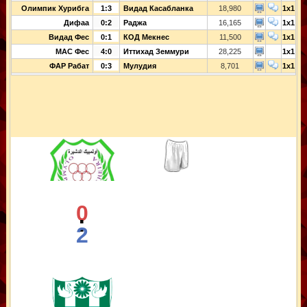
Олимпик Хурибга
1:3
Видад Касабланка
18,980
1x1
Дифаа
0:2
Раджа
16,165
1x1
Видад Фес
0:1
КОД Мекнес
11,500
1x1
МАС Фес
4:0
Иттихад Земмури
28,225
1x1
ФАР Рабат
0:3
Мулудия
8,701
1x1
0
:
2