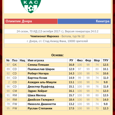
Олимпик Дчера
Кенитра
24 сезон, 70 ИД (13 октября 2017 г.), Версия генератора 24.0.2
Чемпионат Марокко
- Ботола, тур № 12
г. Дчера, ст. Стад Ахмед Фана, 10000 зрителей
Основа:
№
Поз
Нац
Имя игрока
РУ
Физ
Фор
Мор
ТРУ
97
GK
Сениш Плешан
16.8
100
98
74
12.5
89
CD
Пшемыслав Шарек
12.9
97
99
80
10.1
92
CD
Роберт Ногера
14.3
100
98
74
10.6
84
CD
Бартош Козак
14.9
99
98
74
11.0
2
CD
Аззедин аль-Мзаули
13.1
100
98
74
9.8
96
CD
Джаспер Вудфорд
15.1
100
98
76
11.8
90
CM
Эдрис Хейрат
16.1
100
98
74
12.0
91
RM
Шака Милош
15.7
100
98
80
12.5
94
RM
Джейсон Гилкрист
18.4
100
98
76
14.0
78
FW
Никколо Джаннетти
13.2
100
98
74
9.8
95
FW
Руслан Степанюк
17.5
100
98
70
12.3