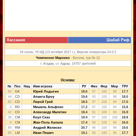
Хассания
Шабаб Риф
24 сезон, 70 ИД (13 октября 2017 г.), Версия генератора 24.0.2
Чемпионат Марокко
- Ботола, тур № 12
г. Агадир, ст. Адрар, 14757 зрителей
Основа:
№
Поз
Нац
Имя игрока
РУ
Физ
Фор
Мор
ТРУ
84
GK
Юрий Лодыгин
18.6
97
100
98
17.7
44
CD
Апанга Броу
19.6
93
100
98
18.0
83
CD
Лирой Грей
18.5
97
100
94
17.0
6
RD
Мишель Альфонс
17.2
97
100
94
15.8
42
CD
Александр Малетин
18.4
91
100
94
15.9
38
CM
Коул Сказ
19.4
97
100
100
18.8
8
CM
Жан-Поль Калала
17.4
99
100
96
16.6
89
RM
Андрей Желиско
20.7
96
100
98
19.6
85
LM
Иван Пешич
19.1
96
100
96
17.7