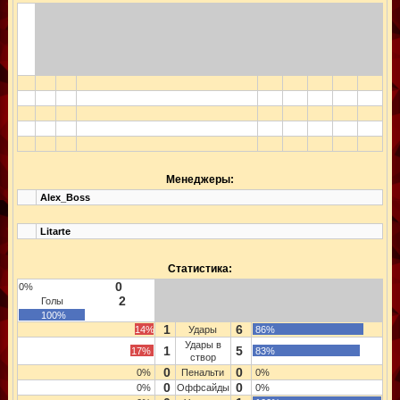
Менеджеры:
Alex_Boss
Litarte
Статистика:
0
0%
2
Голы
100%
1
6
14%
Удары
86%
Удары в
1
5
17%
83%
створ
0
0
0%
Пенальти
0%
0
0
0%
Оффсайды
0%