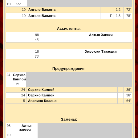
1:1
55'
10
Ангело Баланта
1:2
72'
10
Ангело Баланта
Г
1:3
78'
Ассистенты:
98
Алтын Хаксхи
43'
18
Хироюки Такасаки
78'
Предупреждения:
24
Серхио
Кампой
21'
24
Серхио Кампой
36'
24
Серхио Кампой
36'
5
Авелино Коэльо
64'
Замены:
98
Алтын
Хаксхи
10