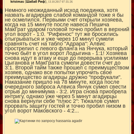
(
),
kristmas
Шабаб Риф
13.10.2017 07:35:26
Немного неожиданный исход поединка, хотя
назвать агадирцев слабой командой тоже я бы
не осмелился. Первыми счет открыли хозяева,
когда на 15 минуте после навеса Пешича
МакГрат ударом головой точно пробил в верхний
угол ворот - 1:0. "Рифенос" тут же бросились
отыгрываться и уже через 10 минут сумели
сравнять счет на табло "Адрара": Алвис
прострелил с левого фланга на Янчука, который
точно бьёт в угол ворот Лодыгина - 1:1! Хозяева
снова идут в атаку и еще до перерыва усилиями
Цыганова и МакГрата сумели довести счет до
3:1. Второй тайм также прошел с преимуществом
хозяев, однако все попытки упрочить свое
преимущество агадирцы дружно "профукали".
Наказание пришло на 78 минуте, когда после
очередного заброса Алвиса Янчук сумел свести
отрыв до минимума - 3:2. Игра снова приобрела
интригу, однако уже через 5 минут агадирцы
снова вернули себе "плюс 2": Тюкалов сумел
прорвать защиту гостей и точно пробил низом в
угол ворот Маковского - 4:2...