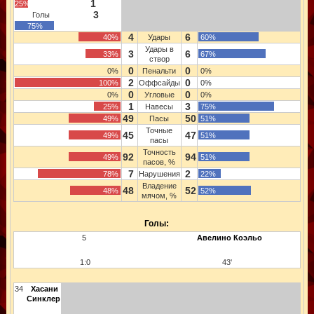
1
25%
3
Голы
75%
4
6
40%
Удары
60%
Удары в
3
6
33%
67%
створ
0
0
0%
Пенальти
0%
2
0
100%
Оффсайды
0%
0
0
0%
Угловые
0%
1
3
25%
Навесы
75%
49
50
49%
Пасы
51%
Точные
45
47
49%
51%
пасы
Точность
92
94
49%
51%
пасов, %
7
2
78%
Нарушения
22%
Владение
48
52
48%
52%
мячом, %
Голы:
5
Авелино Коэльо
1:0
43'
34
Хасани
Синклер