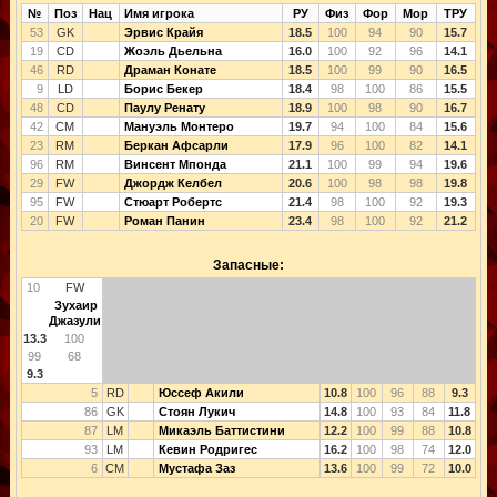
№
Поз
Нац
Имя игрока
РУ
Физ
Фор
Мор
ТРУ
53
GK
Эрвис Крайя
18.5
100
94
90
15.7
19
CD
Жоэль Дьельна
16.0
100
92
96
14.1
46
RD
Драман Конате
18.5
100
99
90
16.5
9
LD
Борис Бекер
18.4
98
100
86
15.5
48
CD
Паулу Ренату
18.9
100
98
90
16.7
42
CM
Мануэль Монтеро
19.7
94
100
84
15.6
23
RM
Беркан Афсарли
17.9
96
100
82
14.1
96
RM
Винсент Мпонда
21.1
100
99
94
19.6
29
FW
Джордж Келбел
20.6
100
98
98
19.8
95
FW
Стюарт Робертс
21.4
98
100
92
19.3
20
FW
Роман Панин
23.4
98
100
92
21.2
Запасные:
10
FW
Зухаир
Джазули
13.3
100
99
68
9.3
5
RD
Юссеф Акили
10.8
100
96
88
9.3
86
GK
Стоян Лукич
14.8
100
93
84
11.8
87
LM
Микаэль Баттистини
12.2
100
99
88
10.8
93
LM
Кевин Родригес
16.2
100
98
74
12.0
6
CM
Мустафа Заз
13.6
100
99
72
10.0