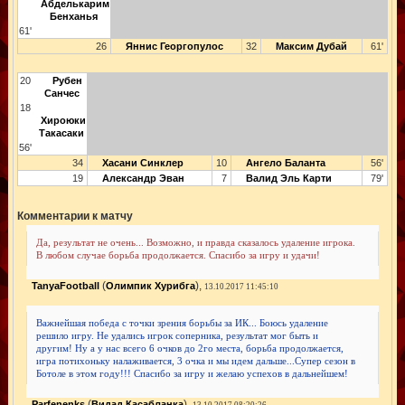
Абделькарим
Бенханья
61'
26
Яннис Георгопулос
32
Максим Дубай
61'
20
Рубен
Санчес
18
Хироюки
Такасаки
56'
34
Хасани Синклер
10
Ангело Баланта
56'
19
Александр Эван
7
Валид Эль Карти
79'
Комментарии к матчу
Да, результат не очень... Возможно, и правда сказалось удаление игрока.
В любом случае борьба продолжается. Спасибо за игру и удачи!
(
),
TanyaFootball
Олимпик Хурибга
13.10.2017 11:45:10
Важнейшая победа с точки зрения борьбы за ИК... Боюсь удаление
решило игру. Не удались игрок соперника, результат мог быть и
другим! Ну а у нас всего 6 очков до 2го места, борьба продолжается,
игра потихоньку налаживается, 3 очка и мы идем дальше...Супер сезон в
Ботоле в этом году!!! Спасибо за игру и желаю успехов в дальнейшем!
(
),
Parfenenks
Видад Касабланка