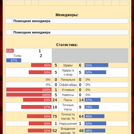
Менеджеры:
Помощник менеджера
Помощник менеджера
Статистика:
1
33%
2
Голы
67%
5
6
45%
Удары
55%
Удары в
5
5
50%
50%
створ
0
0
0%
Пенальти
0%
0
0
0%
Оффсайды
0%
1
0
100%
Угловые
0%
5
0
100%
Навесы
0%
24
14
63%
Пасы
37%
Точные
18
9
67%
33%
пасы
Точность
75
64
54%
46%
пасов, %
1
1
50%
Нарушения
50%
Владение
52
48
52%
48%
мячом, %