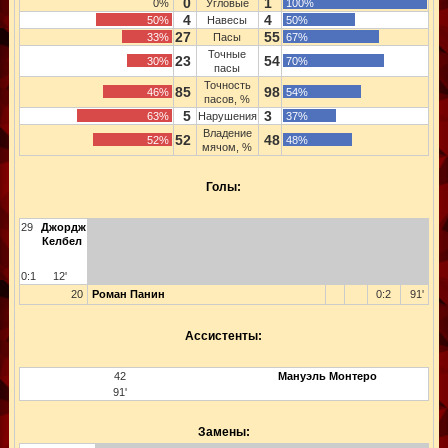
0
1
0%
Угловые
100%
4
4
50%
Навесы
50%
27
55
33%
Пасы
67%
Точные
23
54
30%
70%
пасы
Точность
85
98
46%
54%
пасов, %
5
3
63%
Нарушения
37%
Владение
52
48
52%
48%
мячом, %
Голы:
29
Джордж
Келбел
0:1
12'
20
Роман Панин
0:2
91'
Ассистенты:
42
Мануэль Монтеро
91'
Замены: