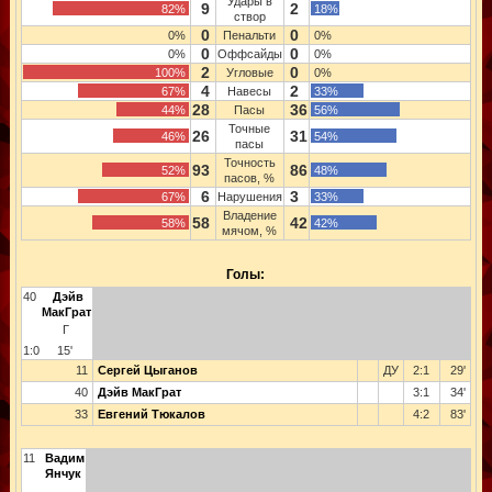
Удары в
9
2
82%
18%
створ
0
0
0%
Пенальти
0%
0
0
0%
Оффсайды
0%
2
0
100%
Угловые
0%
4
2
67%
Навесы
33%
28
36
44%
Пасы
56%
Точные
26
31
46%
54%
пасы
Точность
93
86
52%
48%
пасов, %
6
3
67%
Нарушения
33%
Владение
58
42
58%
42%
мячом, %
Голы:
40
Дэйв
МакГрат
Г
1:0
15'
11
Сергей Цыганов
ДУ
2:1
29'
40
Дэйв МакГрат
3:1
34'
33
Евгений Тюкалов
4:2
83'
11
Вадим
Янчук