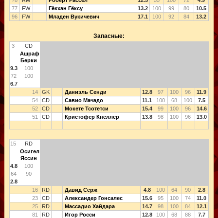
78
RM
Роберт Рассел
12.5
55
100
72
4.9
77
FW
Гёкхан Гёксу
13.2
100
99
80
10.5
96
FW
Младен Вукичевич
17.1
100
92
84
13.2
Запасные:
3
CD
Ашраф
Берки
9.3
100
72
100
6.7
14
GK
Даниэль Сенди
12.8
97
100
96
11.9
54
CD
Савио Мачадо
11.1
100
68
100
7.5
52
CD
Мокете Тсотетси
15.4
99
100
96
14.6
51
CD
Кристофер Кнеллер
13.8
98
100
96
13.0
15
RD
Осигел
Яссин
4.8
100
64
90
2.8
16
RD
Давид Серж
4.8
100
64
90
2.8
23
CD
Александер Гонсалес
15.6
95
100
74
11.0
25
RD
Массадио Хайдара
14.7
98
100
84
12.1
81
RD
Игор Росси
12.8
100
68
88
7.7