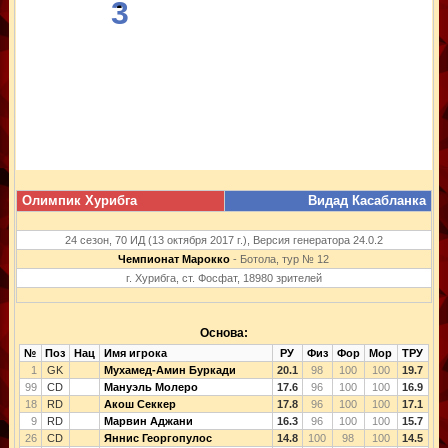
3
Олимпик Хурибга
Видад Касабланка
24 сезон, 70 ИД (13 октября 2017 г.), Версия генератора 24.0.2
Чемпионат Марокко
- Ботола, тур № 12
г. Хурибга, ст. Фосфат, 18980 зрителей
Основа:
№
Поз
Нац
Имя игрока
РУ
Физ
Фор
Мор
ТРУ
1
GK
Мухамед-Амин Буркади
20.1
98
100
100
19.7
99
CD
Мануэль Молеро
17.6
96
100
100
16.9
18
RD
Акош Секкер
17.8
96
100
100
17.1
9
RD
Марвин Аджани
16.3
96
100
100
15.7
26
CD
Яннис Георгопулос
14.8
100
98
100
14.5