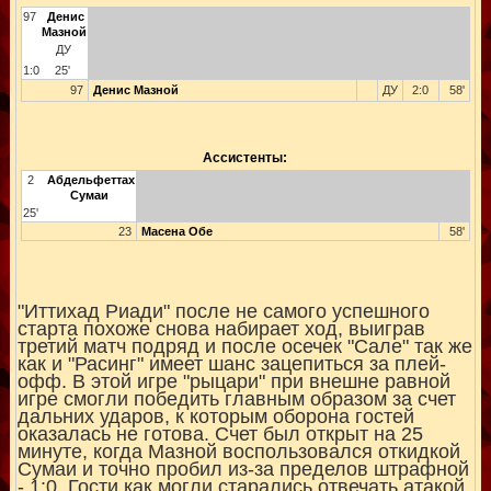
97
Денис
Мазной
ДУ
1:0
25'
97
Денис Мазной
ДУ
2:0
58'
Ассистенты:
2
Абдельфеттах
Сумаи
25'
23
Масена Обе
58'
"Иттихад Риади" после не самого успешного
старта похоже снова набирает ход, выиграв
третий матч подряд и после осечек "Сале" так же
как и "Расинг" имеет шанс зацепиться за плей-
офф. В этой игре "рыцари" при внешне равной
игре смогли победить главным образом за счет
дальних ударов, к которым оборона гостей
оказалась не готова. Счет был открыт на 25
минуте, когда Мазной воспользовался откидкой
Сумаи и точно пробил из-за пределов штрафной
- 1:0. Гости как могли старались отвечать атакой