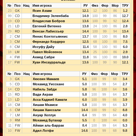
№
Поз
Нац
Имя игрока
РУ
Физ
Фор
Мор
ТРУ
23
GK
Ясин Аззам
12.1
12
100
86
1.2
99
CD
Владимир Зеленбаба
14.9
100
99
86
12.7
19
CD
Владислав Бобров
13.6
100
99
92
12.4
21
LD
Евгений Витенко
13.8
24
100
86
2.8
29
RD
Венсан Лабиссьер
14.4
100
99
94
13.4
2
CM
Яннис Контогьяннис
13.7
68
100
86
8.0
3
CM
Фернандо Кордеро
12.5
68
100
88
7.5
8
CM
Иссуфу Дайу
11.4
58
100
90
6.0
18
LM
Павел Мойсеенок
13.4
25
100
86
2.9
4
FW
Ахмед Сабри
11.8
96
100
88
10.0
17
FW
Хуан Инсаурральде
13.6
100
99
90
12.1
№
Поз
Нац
Имя игрока
РУ
Физ
Фор
Мор
ТРУ
3
GK
Хюсеин Мамаев
5.1
100
99
68
3.4
5
CD
Мохамед Уисскане
5.0
100
99
54
2.7
14
CD
Набиль Забди
5.8
96
100
64
3.6
15
RD
Вади Акрам
5.8
100
99
64
3.7
13
LD
Асса Каджиб Камати
6.0
100
99
66
3.9
18
CM
Хишам Мхамси
5.8
100
99
64
3.7
6
CM
Хишам Ханссали
14.4
100
99
62
8.8
7
LM
Ануар Хеллук
6.4
99
99
64
4.0
9
RM
Мохамед Бутахар
5.5
0
100
44
0.0
11
FW
Айман аль-Баррак
8.4
100
99
64
5.3
10
FW
Адил Лотфи
14.6
100
99
68
9.8