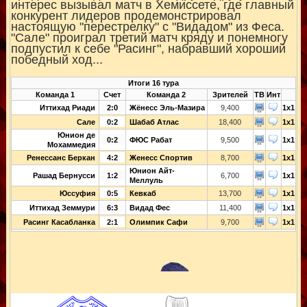
интерес вызывал матч в Хемиссете, где главный
конкурент лидеров продемонстрировал
настоящую "перестрелку" с "Видадом" из Феса.
"Сале" проиграл третий матч кряду и понемногу
подпустил к себе "Расинг", набравший хороший
победный ход...
Итоги 16 тура
Команда 1
Счет
Команда 2
Зрителей
ТВ
Инт
Иттихад Риади
2:0
Жёнесс Эль-Мазира
9,400
1x1
Сале
0:2
Шабаб Атлас
18,400
1x1
Юнион де
0:2
ФЮС Рабат
9,500
1x1
Мохаммедия
Ренессанс Беркан
4:2
Женесс Спортив
8,700
1x1
Юнион Айт-
Рашад Бернусси
1:2
6,700
1x1
Меллуль
Юссуфия
0:5
Кевкаб
13,700
1x1
Иттихад Земмури
6:3
Видад Фес
11,400
1x1
Расинг Касабланка
2:1
Олимпик Сафи
9,700
1x1