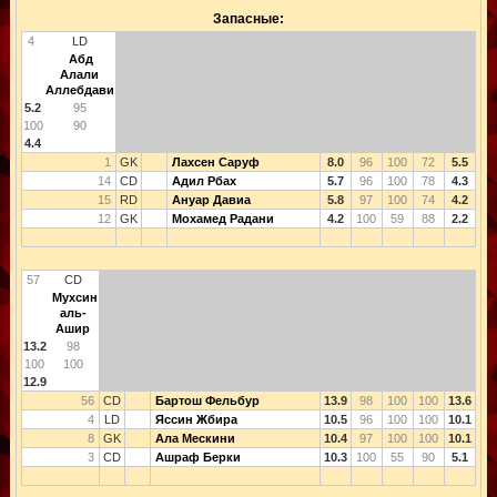
Запасные:
4
LD
Абд
Алали
Аллебдави
5.2
95
100
90
4.4
1
GK
Лахсен Саруф
8.0
96
100
72
5.5
14
CD
Адил Рбах
5.7
96
100
78
4.3
15
RD
Ануар Давиа
5.8
97
100
74
4.2
12
GK
Мохамед Радани
4.2
100
59
88
2.2
57
CD
Мухсин
аль-
Ашир
13.2
98
100
100
12.9
56
CD
Бартош Фельбур
13.9
98
100
100
13.6
4
LD
Яссин Жбира
10.5
96
100
100
10.1
8
GK
Ала Мескини
10.4
97
100
100
10.1
3
CD
Ашраф Берки
10.3
100
55
90
5.1