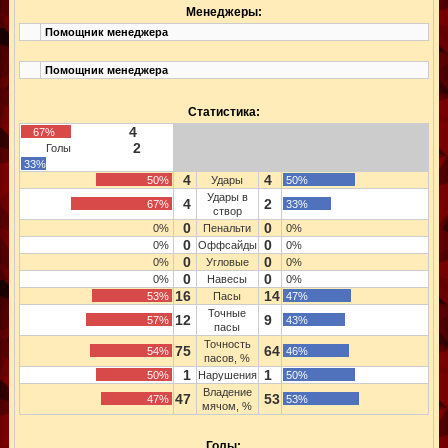
Менеджеры:
Помощник менеджера
Помощник менеджера
Статистика:
4
67%
2
Голы
33%
4
4
50%
Удары
50%
Удары в
4
2
67%
33%
створ
0
0
0%
Пенальти
0%
0
0
0%
Оффсайды
0%
0
0
0%
Угловые
0%
0
0
0%
Навесы
0%
16
14
53%
Пасы
47%
Точные
12
9
57%
43%
пасы
Точность
75
64
54%
46%
пасов, %
1
1
50%
Нарушения
50%
Владение
47
53
47%
53%
мячом, %
Голы: