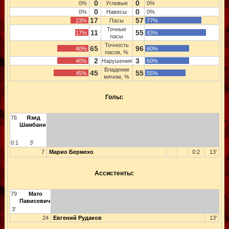
0
0
0%
Угловые
0%
0
0
0%
Навесы
0%
17
57
23%
Пасы
77%
Точные
11
55
17%
83%
пасы
Точность
65
96
40%
60%
пасов, %
2
3
40%
Нарушения
60%
Владение
45
55
45%
55%
мячом, %
Голы:
76
Язид
Шамбани
0:1
3'
7
Марио Бермехо
0:2
13'
Ассистенты:
79
Мато
Пависевич
3'
24
Евгений Рудаков
13'