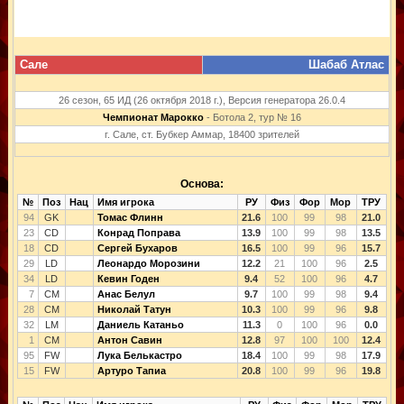
Сале
Шабаб Атлас
26 сезон, 65 ИД (26 октября 2018 г.), Версия генератора 26.0.4
Чемпионат Марокко
- Ботола 2, тур № 16
г. Сале, ст. Бубкер Аммар, 18400 зрителей
Основа:
№
Поз
Нац
Имя игрока
РУ
Физ
Фор
Мор
ТРУ
94
GK
Томас Флинн
21.6
100
99
98
21.0
23
CD
Конрад Поправа
13.9
100
99
98
13.5
18
CD
Сергей Бухаров
16.5
100
99
96
15.7
29
LD
Леонардо Морозини
12.2
21
100
96
2.5
34
LD
Кевин Годен
9.4
52
100
96
4.7
7
CM
Анас Белул
9.7
100
99
98
9.4
28
CM
Николай Татун
10.3
100
99
96
9.8
32
LM
Даниель Катаньо
11.3
0
100
96
0.0
1
CM
Антон Савин
12.8
97
100
100
12.4
95
FW
Лука Белькастро
18.4
100
99
98
17.9
15
FW
Артуро Тапиа
20.8
100
99
96
19.8