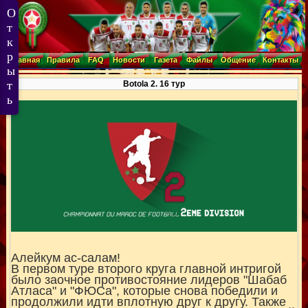
Главная
Правила
FAQ
Новости
Газета
Файлы
Общение
Контакты
Botola 2. 16 тур
Алейкум ас-салам!
В первом туре второго круга главной интригой
было заочное противостояние лидеров "Шабаб
Атласа" и "ФЮСа", которые снова победили и
продолжили идти вплотную друг к другу. Также