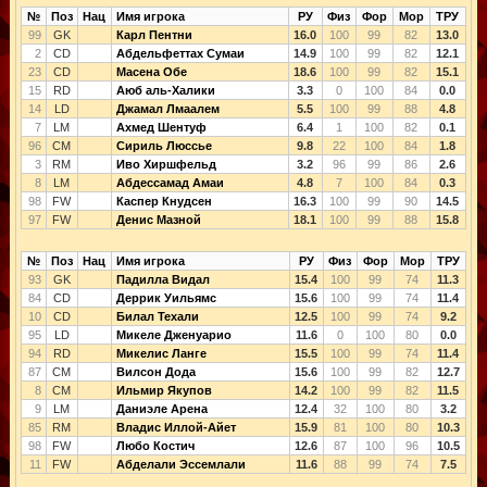
№
Поз
Нац
Имя игрока
РУ
Физ
Фор
Мор
ТРУ
99
GK
Карл Пентни
16.0
100
99
82
13.0
2
CD
Абдельфеттах Сумаи
14.9
100
99
82
12.1
23
CD
Масена Обе
18.6
100
99
82
15.1
15
RD
Аюб аль-Халики
3.3
0
100
84
0.0
14
LD
Джамал Лмаалем
5.5
100
99
88
4.8
7
LM
Ахмед Шентуф
6.4
1
100
82
0.1
96
CM
Сириль Люссье
9.8
22
100
84
1.8
3
RM
Иво Хиршфельд
3.2
96
99
86
2.6
8
LM
Абдессамад Амаи
4.8
7
100
84
0.3
98
FW
Каспер Кнудсен
16.3
100
99
90
14.5
97
FW
Денис Мазной
18.1
100
99
88
15.8
№
Поз
Нац
Имя игрока
РУ
Физ
Фор
Мор
ТРУ
93
GK
Падилла Видал
15.4
100
99
74
11.3
84
CD
Деррик Уильямс
15.6
100
99
74
11.4
10
CD
Билал Техали
12.5
100
99
74
9.2
95
LD
Микеле Дженуарио
11.6
0
100
80
0.0
94
RD
Микелис Ланге
15.5
100
99
74
11.4
87
CM
Вилсон Дода
15.6
100
99
82
12.7
8
CM
Ильмир Якупов
14.2
100
99
82
11.5
9
LM
Даниэле Арена
12.4
32
100
80
3.2
85
RM
Владис Иллой-Айет
15.9
81
100
80
10.3
98
FW
Любо Костич
12.6
87
100
96
10.5
11
FW
Абделали Эссемлали
11.6
88
99
74
7.5