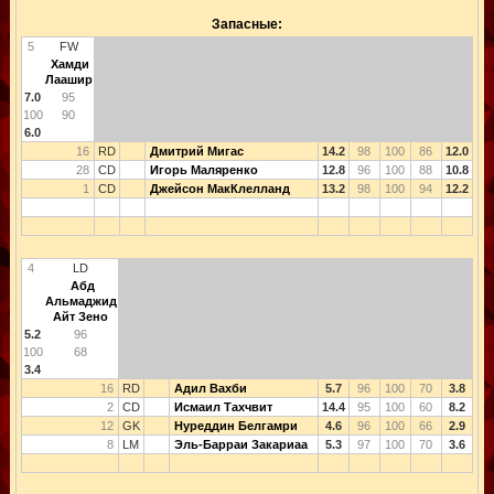
Запасные:
5
FW
Хамди
Лаашир
7.0
95
100
90
6.0
16
RD
Дмитрий Мигас
14.2
98
100
86
12.0
28
CD
Игорь Маляренко
12.8
96
100
88
10.8
1
CD
Джейсон МакКлелланд
13.2
98
100
94
12.2
4
LD
Абд
Альмаджид
Айт Зено
5.2
96
100
68
3.4
16
RD
Адил Вахби
5.7
96
100
70
3.8
2
CD
Исмаил Тахчвит
14.4
95
100
60
8.2
12
GK
Нуреддин Белгамри
4.6
96
100
66
2.9
8
LM
Эль-Барраи Закариаа
5.3
97
100
70
3.6