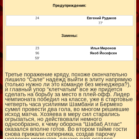
Предупреждения:
24
Евгений Рудаков
77'
Замены:
23
Илья Миронов
96
Якоб Йосефсен
59'
Третье поражение кряду, похоже окончательно
лишило "Сале" надежд выйти в элиту напрямую
(только нужно ли это команде без менеджера?),
и главный упор "клетчатым" все же придется
сделать на борьбу за место в плей-офф. Лидер
чемпионата победил на классе, уже в стартовые
четверть часа усилиями Шамбани и Бермехо
сумел провести два гола, во многом решившие
исход матча. Хозяева в меру сил старались
огрызаться, но действовали немного
однообразно, к чему оборона "Шабаб Атлас"
оказался вполне готов. Во втором тайме гости
снова прижали соперника, создав парочку