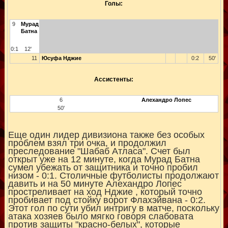
Голы:
9
Мурад
Батна
0:1
12'
11
Юсуфа Нджие
0:2
50'
Ассистенты:
6
Алехандро Лопес
50'
Еще один лидер дивизиона также без особых
проблем взял три очка, и продолжил
преследование "Шабаб Атласа". Счет был
открыт уже на 12 минуте, когда Мурад Батна
сумел убежать от защитника и точно пробил
низом - 0:1. Столичные футболисты продолжают
давить и на 50 минуте Алехандро Лопес
простреливает на ход Нджие , который точно
пробивает под стойку ворот Флахэйвана - 0:2.
Этот гол по сути убил интригу в матче, поскольку
атака хозяев было мягко говоря слабовата
против защиты "красно-белых", которые