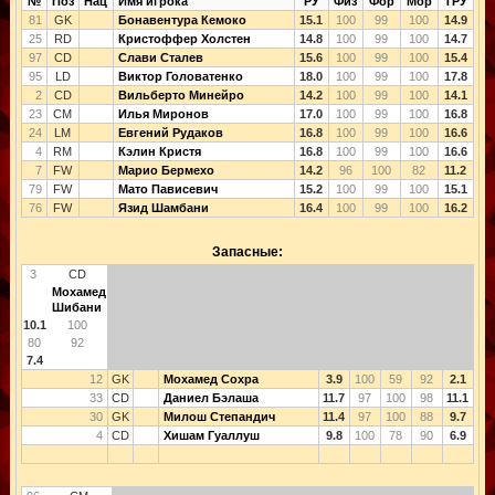
№
Поз
Нац
Имя игрока
РУ
Физ
Фор
Мор
ТРУ
81
GK
Бонавентура Кемоко
15.1
100
99
100
14.9
25
RD
Кристоффер Холстен
14.8
100
99
100
14.7
97
CD
Слави Сталев
15.6
100
99
100
15.4
95
LD
Виктор Головатенко
18.0
100
99
100
17.8
2
CD
Вильберто Минейро
14.2
100
99
100
14.1
23
CM
Илья Миронов
17.0
100
99
100
16.8
24
LM
Евгений Рудаков
16.8
100
99
100
16.6
4
RM
Кэлин Кристя
16.8
100
99
100
16.6
7
FW
Марио Бермехо
14.2
96
100
82
11.2
79
FW
Мато Пависевич
15.2
100
99
100
15.1
76
FW
Язид Шамбани
16.4
100
99
100
16.2
Запасные:
3
CD
Мохамед
Шибани
10.1
100
80
92
7.4
12
GK
Мохамед Сохра
3.9
100
59
92
2.1
33
CD
Даниел Бэлаша
11.7
97
100
98
11.1
30
GK
Милош Степандич
11.4
97
100
88
9.7
4
CD
Хишам Гуаллуш
9.8
100
78
90
6.9