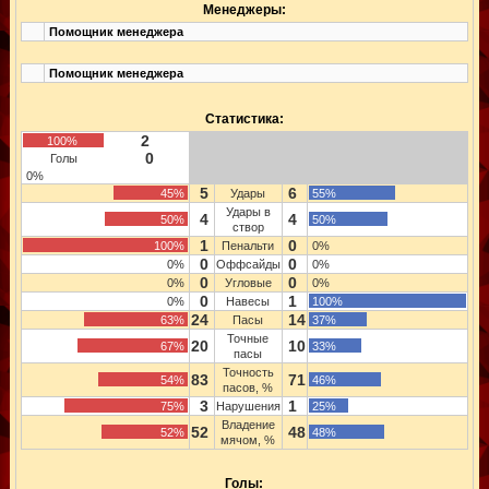
Менеджеры:
Помощник менеджера
Помощник менеджера
Статистика:
2
100%
0
Голы
0%
5
6
45%
Удары
55%
Удары в
4
4
50%
50%
створ
1
0
100%
Пенальти
0%
0
0
0%
Оффсайды
0%
0
0
0%
Угловые
0%
0
1
0%
Навесы
100%
24
14
63%
Пасы
37%
Точные
20
10
67%
33%
пасы
Точность
83
71
54%
46%
пасов, %
3
1
75%
Нарушения
25%
Владение
52
48
52%
48%
мячом, %
Голы: