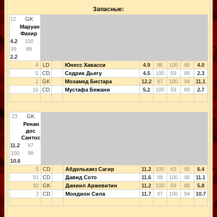
Запасные:
12
GK
Маруан
Фахир
4.2
100
59
88
2.2
4
LD
Юнесс Хавасси
4.9
96
100
86
4.0
5
CD
Седрик Дьегу
4.5
100
59
88
2.3
1
GK
Мохамед Бистара
12.2
97
100
94
11.1
16
CD
Мустафа Бежани
5.2
100
59
88
2.7
23
GK
Ренан
дос
Сантос
11.2
97
100
98
10.6
5
CD
Абдельазиз Сагир
11.2
100
63
90
6.4
91
CD
Давид Сото
11.6
98
100
98
11.1
92
GK
Даниил Аржевитин
11.2
100
59
88
5.8
2
CD
Мондион Сила
11.7
97
100
94
10.7