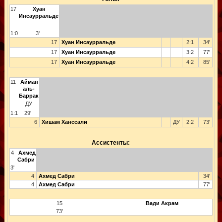
17
Хуан
Инсаурральде
1:0
3'
17
Хуан Инсаурральде
2:1
34'
17
Хуан Инсаурральде
3:2
77'
17
Хуан Инсаурральде
4:2
85'
11
Айман
аль-
Баррак
ДУ
1:1
29'
6
Хишам Ханссали
ДУ
2:2
73'
Ассистенты:
4
Ахмед
Сабри
3'
4
Ахмед Сабри
34'
4
Ахмед Сабри
77'
15
Вади Акрам
73'