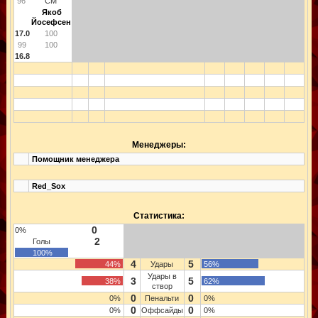
96
CM
Якоб
Йосефсен
17.0
100
99
100
16.8
Менеджеры:
Помощник менеджера
Red_Sox
Статистика:
0
0%
2
Голы
100%
4
5
44%
Удары
56%
Удары в
3
5
38%
62%
створ
0
0
0%
Пенальти
0%
0
0
0%
Оффсайды
0%