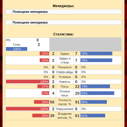
Менеджеры:
Помощник менеджера
Помощник менеджера
Статистика:
0
0%
2
Голы
100%
2
7
22%
Удары
78%
Удары в
2
7
22%
78%
створ
0
0
0%
Пенальти
0%
0
0
0%
Оффсайды
0%
0
0
0%
Угловые
0%
2
0
100%
Навесы
0%
8
22
27%
Пасы
73%
Точные
4
20
17%
83%
пасы
Точность
50
91
35%
65%
пасов, %
2
0
100%
Нарушения
0%
Владение
39
61
39%
61%
мячом, %