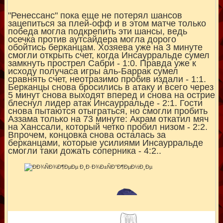
"Ренессанс" пока еще не потерял шансов
зацепиться за плей-офф и в этом матче только
победа могла подкрепить эти шансы, ведь
осечка против аутсайдера могла дорого
обойтись берканцам. Хозяева уже на 3 минуте
смогли открыть счет, когда Инсаурральде сумел
замкнуть прострел Сабри - 1:0. Правда уже к
исходу получаса игры аль-Баррак сумел
сравнять счет, неотразимо пробив издали - 1:1.
Берканцы снова бросились в атаку и всего через
5 минут снова выходят вперед и снова на острие
блеснул лидер атак Инсаурральде - 2:1. Гости
снова пытаются отыграться, но смогли пробить
Аззама только на 73 минуте: Акрам откатил мяч
на Ханссали, который четко пробил низом - 2:2.
Впрочем, концовка снова осталась за
берканцами, которые усилиями Инсаурральде
смогли таки дожать соперника - 4:2..