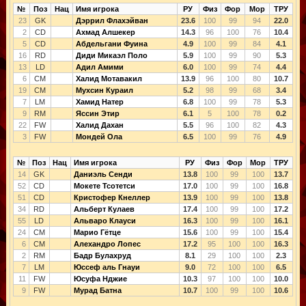
№
Поз
Нац
Имя игрока
РУ
Физ
Фор
Мор
ТРУ
23
GK
Дэррил Флахэйван
23.6
100
99
94
22.0
2
CD
Ахмад Алшекер
14.3
96
100
76
10.4
5
CD
Абдельгани Фуина
4.9
100
99
84
4.1
16
RD
Диди Микаэл Поло
5.9
100
99
90
5.3
13
LD
Адил Амими
6.0
100
99
74
4.4
6
CM
Халид Мотавакил
13.9
96
100
80
10.7
19
CM
Мухсин Кураил
5.2
98
99
68
3.4
7
LM
Хамид Натер
6.8
100
99
78
5.3
9
RM
Яссин Этир
6.1
5
100
78
0.2
22
FW
Халид Дахан
5.5
96
100
82
4.3
3
FW
Мондей Ола
6.5
100
99
76
4.9
№
Поз
Нац
Имя игрока
РУ
Физ
Фор
Мор
ТРУ
14
GK
Даниэль Сенди
13.8
100
99
100
13.7
52
CD
Мокете Тсотетси
17.0
100
99
100
16.8
51
CD
Кристофер Кнеллер
13.9
100
99
100
13.8
34
RD
Альберт Кулаев
17.4
100
99
100
17.2
55
LD
Альваро Клауси
16.3
100
99
100
16.1
24
CM
Марио Гётце
15.6
100
99
100
15.4
6
CM
Алехандро Лопес
17.2
95
100
100
16.3
2
RM
Бадр Булахруд
8.1
29
100
100
2.3
7
LM
Юссеф аль Гнауи
9.0
72
100
100
6.5
11
FW
Юсуфа Нджие
10.3
97
100
100
10.0
9
FW
Мурад Батна
10.7
100
99
100
10.6