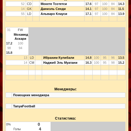
52
CD
Мокете Тсотетси
17.6
97
100
84
14.3
14
GK
Даниэль Сенди
14.1
97
100
84
11.5
55
LD
Альваро Клауси
17.1
97
100
84
13.9
31
FW
Мохамед
Аскари
17.2
100
98
94
15.8
13
LD
Ибрахим Кулибали
14.8
100
95
96
13.5
14
CM
Наджиб Эль Муатани
16.3
100
95
98
15.2
Менеджеры:
Помощник менеджера
TanyaFootball
Статистика:
0
0%
4
Голы