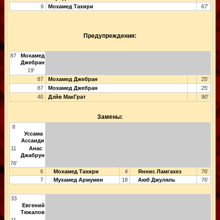
6
Мохамед Тахири
67'
Предупреждения:
87
Мохамед
Джебран
19'
87
Мохамед Джебран
25'
87
Мохамед Джебран
25'
40
Дэйв МакГрат
90'
Замены:
8
Уссама
Ассаиди
11
Анас
Джабрун
76'
6
Мохамед Тахири
4
Яннис Ламгахез
76'
7
Мухамед Армумен
18
Аюб Джуляль
76'
33
Евгений
Тюкалов