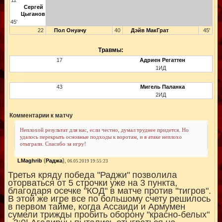
11
Сергей
Цыганов
45'
22
Пол Онуачу
40
Дэйв МакГрат
45'
Травмы:
17
Адриен Регаттен
1ИД
43
Мигель Паланка
2ИД
Комментарии к матчу
Неплохой результат для нас, если честно, думал труднее придется. Но
удалось перекрыть основные подходы к воротам, и в атаке неплохо
отыграли. Спасибо за игру!
(
),
LMaghrib
Раджа
06.05.2019 19:55:23
Третья кряду победа "Раджи" позволила
оторваться от 5 строчки уже на 3 пункта,
благодаря осечке "КОД" в матче против "тигров".
В этой же игре все по большому счету решилось
в первом тайме, когда Ассаиди и Армумен
сумели трижды пробить оборону "красно-белых"