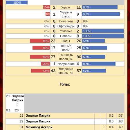
100%
2
11
15%
Удары
85%
Удары в
1
9
10%
90%
створ
0
0
0%
Пенальти
0%
0
0
0%
Оффсайды
0%
0
2
0%
Угловые
100%
0
8
0%
Навесы
100%
22
26
46%
Пасы
54%
Точные
17
25
40%
60%
пасы
Точность
77
96
45%
55%
пасов, %
1
4
20%
Нарушения
80%
Владение
43
57
43%
57%
мячом, %
Голы:
29
Энрико
Патрик
Г
0:1
26'
29
Энрико Патрик
0:2
38'
29
Энрико Патрик
0:3
60'
31
Мохамед Аскари
Г
0:4
69'