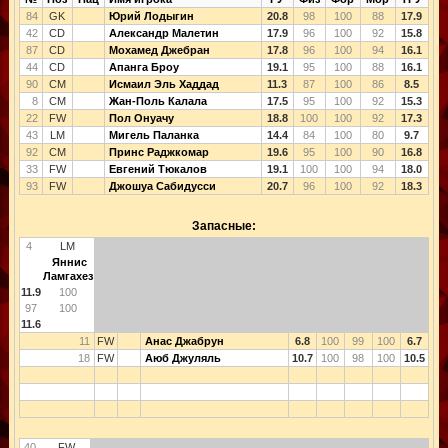
84
GK
Юрий Лодыгин
20.8
98
100
88
17.9
42
CD
Александр Малетин
17.9
96
100
92
15.8
87
CD
Мохамед Джебран
17.8
96
100
94
16.1
44
CD
Апанга Броу
19.1
95
100
88
16.1
90
CM
Исмаил Эль Хаддад
11.3
87
100
86
8.5
8
CM
Жан-Поль Калала
17.5
95
100
92
15.3
22
FW
Пол Онуачу
18.8
100
100
92
17.3
43
LM
Мигель Паланка
14.4
84
100
80
9.7
92
CM
Принс Раджкомар
19.6
95
100
90
16.8
33
FW
Евгений Тюкалов
19.1
100
100
94
18.0
93
FW
Джошуа Сабидусси
20.7
96
100
92
18.3
Запасные:
4
LM
Яннис
Ламгахез
11.9
100
97
100
11.6
11
FW
Анас Джабрун
6.8
100
99
100
6.7
18
FW
Аюб Джуляль
10.7
100
98
100
10.5
40
FW