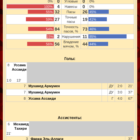
0
0
0%
Угловые
0%
4
0
100%
Навесы
0%
32
26
55%
Пасы
45%
Точные
27
19
59%
41%
пасы
Точность
84
73
54%
46%
пасов, %
2
11
15%
Нарушения
85%
Владение
56
44
56%
44%
мячом, %
Голы:
8
Уссама
Ассаиди
1:0
13'
7
Мухамед Армумен
ДУ
2:0
21'
7
Мухамед Армумен
ДУ
3:0
37'
8
Уссама Ассаиди
Г
4:0
67'
Ассистенты:
6
Мохамед
Тахири
21'
3
Фарид Эль-Аллаги
37'