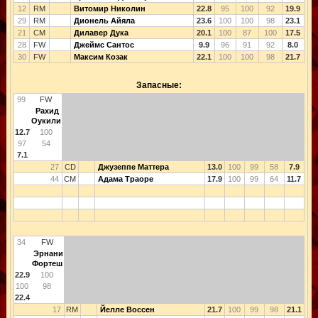
12
RM
Витомир Николин
22.8
95
100
92
19.9
29
RM
Дионель Айяла
23.6
100
100
98
23.1
21
CM
Дилавер Дука
20.1
100
87
100
17.5
28
FW
Джеймс Сантос
9.9
96
91
92
8.0
30
FW
Максим Козак
22.1
100
100
98
21.7
Запасные:
99
FW
Рахид
Оукили
12.7
100
97
54
7.1
27
CD
Джузеппе Маттера
13.0
100
99
58
7.9
44
CM
Адама Траоре
17.9
100
99
64
11.7
34
FW
Эрнани
Фортеш
22.9
100
100
98
22.4
17
RM
Йелле Воссен
21.7
100
99
98
21.1