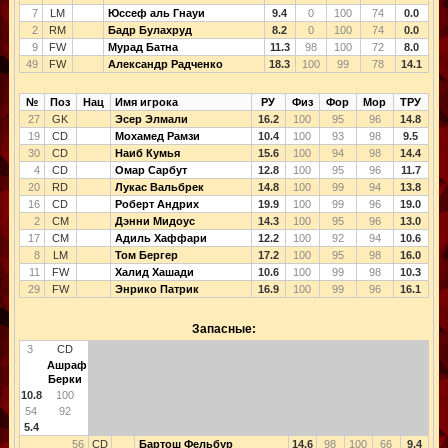
7
LM
Юссеф аль Гнауи
9.4
0
100
74
0.0
2
RM
Бадр Булахруд
8.2
0
100
74
0.0
9
FW
Мурад Батна
11.3
98
100
72
8.0
49
FW
Александр Радченко
18.3
100
99
78
14.1
№
Поз
Нац
Имя игрока
РУ
Физ
Фор
Мор
ТРУ
27
GK
Эсер Элмали
16.2
100
95
96
14.8
19
CD
Мохамед Рамзи
10.4
100
93
98
9.5
30
CD
Наиб Кумья
15.6
100
94
98
14.4
4
CD
Омар Сарбут
12.8
100
95
96
11.7
20
RD
Лукас Вальбрек
14.8
100
99
94
13.8
16
CD
Роберт Андрих
19.9
100
99
96
19.0
2
CM
Дэнни Мидоус
14.3
100
95
96
13.0
17
CM
Адиль Хаффари
12.2
100
92
94
10.6
8
LM
Том Бергер
17.2
100
95
98
16.0
11
FW
Халид Хашади
10.6
100
99
98
10.3
29
FW
Энрико Патрик
16.9
100
99
96
16.1
Запасные:
3
CD
Ашраф
Берки
10.8
100
54
92
5.4
56
CD
Бартош Фельбур
14.6
98
100
66
9.4