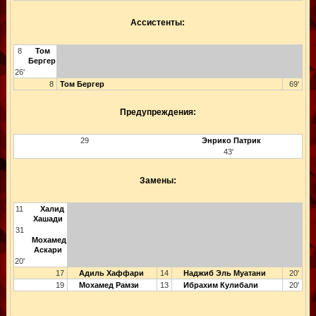
Ассистенты:
8
Том
Бергер
26'
8
Том Бергер
69'
Предупреждения:
29
Энрико Патрик
43'
Замены:
11
Халид
Хашади
31
Мохамед
Аскари
20'
17
Адиль Хаффари
14
Наджиб Эль Муатани
20'
19
Мохамед Рамзи
13
Ибрахим Кулибали
20'