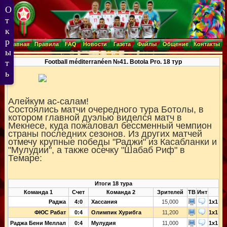
Главная
Правила
FAQ
Новости
Газета
Файлы
Общение
Контакты
Football méditerranéen №41. Botola Pro. 18 тур
Алейкум ас-салам!
Состоялись матчи очередного тура Ботолы, в
котором главной дуэлью виделся матч в
Мекнесе, куда пожаловал бессменный чемпион
страны последних сезонов. Из других матчей
отмечу крупные победы "Раджи" из Касабланки и
"Мулудии", а также осечку "Шабаб Риф" в
Темаре:
Итоги 18 тура
Команда 1
Счет
Команда 2
Зрителей
ТВ
Инт
Раджа
4:0
Хассания
15,000
1x1
ФЮС Рабат
0:4
Олимпик Хурибга
11,200
1x1
Раджа Бени Меллал
0:4
Мулудия
11,000
1x1