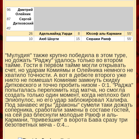
96
Дмитрий
Олейник
87
Сергей
Дитковский
45'
26
Адельмайид Уарди
8
Юссеф аль-Кармани
55'
10
Аюб Шорти
15
Сюражи Раюф
55'
"Мулудия" также крупно победила в этом туре,
но дожать "Раджу" удалось только во втором
тайме. Гости в первом тайме могли открывать
счет, но ударам Комиямы и Олейника немного не
хватило точности. А вот в дебюте второго уже
никто не помешал Комияме замкнуть скидку
Дитковского и точно пробить низом - 0:1. "Раджа"
попыталась переломить ход матча, но смогла
создать только один момент, когда неплохо бил
Элиопулос, но его удар заблокировал Халифа.
Под занавес игры "драконы" сумели таки дожать
соперника, сработали замены в составе гостей,
на сей раз блеснули молодые Раюф и аль-
Кармани, "привезшие" в ворота Бава сразу три
безответных мяча - 0:4...