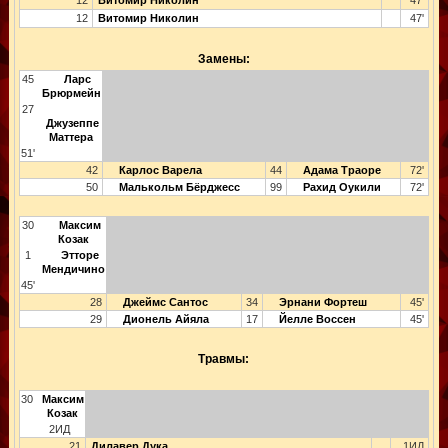
12
Витомир Николин
47'
12
Витомир Николин
47'
Замены:
45
Ларс
Брюрмейн
27
Джузеппе
Маттера
51'
42
Карлос Варела
44
Адама Траоре
72'
50
Малькольм Бёрджесс
99
Рахид Оукили
72'
30
Максим
Козак
1
Этторе
Мендичино
45'
28
Джеймс Сантос
34
Эрнани Фортеш
45'
29
Дионель Айяла
17
Йелле Воссен
45'
Травмы:
30
Максим
Козак
2ИД
21
Дилавер Дука
1ИД