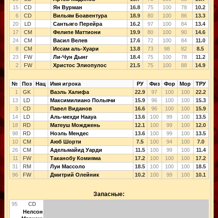
15
CD
Ян Вурман
16.8
75
100
78
10.2
6
CD
Вильям Боавентура
18.9
80
100
86
13.3
20
LD
Сантьяго Перейра
16.2
97
100
84
13.4
17
CM
Фелипе Маттиони
19.9
80
100
90
14.6
24
CM
Васил Велев
17.6
72
100
84
11.0
8
CM
Иссам аль-Хуари
13.8
73
98
82
8.5
23
FW
Ли-Чун Дынг
18.4
75
100
78
11.2
2
FW
Христос Элиопулос
21.5
75
100
88
14.9
№
Поз
Нац
Имя игрока
РУ
Физ
Фор
Мор
ТРУ
1
GK
Ваэль Халифа
22.9
97
100
100
22.2
13
LD
Максимилиано Польячи
15.9
96
100
100
15.3
3
CD
Павел Виданов
16.6
96
100
100
15.9
14
LD
Аль-мехди Наауа
13.6
100
99
100
13.5
18
RD
Матеуш Можджень
12.1
100
99
100
12.0
98
RD
Ноэль Мендес
13.6
100
99
100
13.5
10
CM
Аюб Шорти
7.5
100
94
100
7.0
26
CM
Адельмайид Уарди
11.5
100
99
100
11.4
11
FW
Таканобу Комияма
17.2
100
100
100
17.2
31
RM
Луи Массоло
18.5
100
100
100
18.5
96
FW
Дмитрий Олейник
10.2
100
99
100
10.1
Запасные:
95
CD
Нелсон