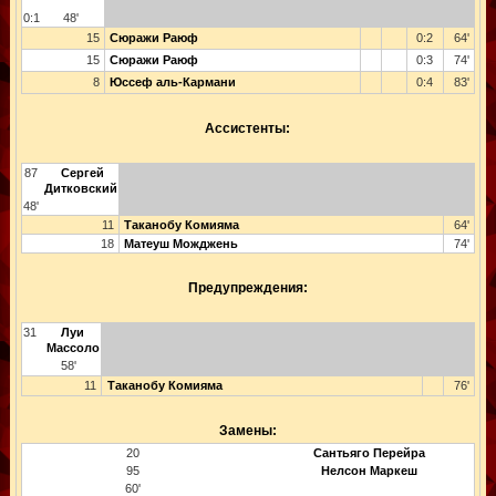
0:1
48'
15
Сюражи Раюф
0:2
64'
15
Сюражи Раюф
0:3
74'
8
Юссеф аль-Кармани
0:4
83'
Ассистенты:
87
Сергей
Дитковский
48'
11
Таканобу Комияма
64'
18
Матеуш Можджень
74'
Предупреждения:
31
Луи
Массоло
58'
11
Таканобу Комияма
76'
Замены:
20
Сантьяго Перейра
95
Нелсон Маркеш
60'