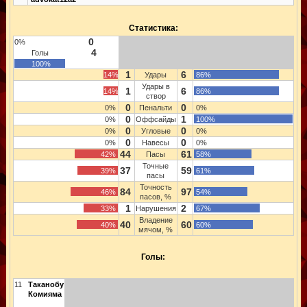
Статистика:
0
0%
4
Голы
100%
1
6
14%
Удары
86%
Удары в
1
6
14%
86%
створ
0
0
0%
Пенальти
0%
0
1
0%
Оффсайды
100%
0
0
0%
Угловые
0%
0
0
0%
Навесы
0%
44
61
42%
Пасы
58%
Точные
37
59
39%
61%
пасы
Точность
84
97
46%
54%
пасов, %
1
2
33%
Нарушения
67%
Владение
40
60
40%
60%
мячом, %
Голы:
11
Таканобу
Комияма