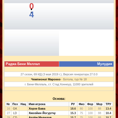
0
:
4
Раджа Бени Меллал
Мулудия
27 сезон, 69 ИД (3 мая 2019 г.), Версия генератора 27.0.0
Чемпионат Марокко
- Ботола, тур № 18
г. Бени-Меллаль, ст. Стад Хоннеур, 11000 зрителей
Основа:
№
Поз
Нац
Имя игрока
РУ
Физ
Фор
Мор
ТРУ
16
GK
Хорхе Бава
18.6
80
100
88
13.4
27
LD
Хюсейин Йогуртчу
15.3
75
100
88
10.4
29
CD
Артём Мадилов
15.7
75
100
88
10.7