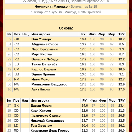
27 сезон, 69 ИД (3 мая 2019 г.), Версия генератора 27.0.0
Чемпионат Марокко
- Ботола, тур № 18
г. Темар, ст. Якуб Эль-Мансур, 10907 зрителей
Основа:
№
Поз
Нац
Имя игрока
РУ
Физ
Фор
Мор
ТРУ
2
GK
Вин Уолтерс
19.4
100
98
98
18.7
51
CD
Абдулайе Сиссе
13.2
100
99
62
8.5
45
CD
Ларс Брюрмейн
17.8
100
99
50
9.3
26
CD
Март Ристль
16.5
100
99
50
8.7
29
RD
Валерий Лебедь
17.2
100
99
70
12.2
52
LD
Тайки Ватанабэ
10.9
100
99
72
8.3
42
CM
Карлос Варела
18.2
100
99
56
10.5
98
LM
Эднан Пралия
13.0
100
99
68
9.1
36
RM
Ивен Мойо
17.9
97
99
72
12.7
50
FW
Малькольм Бёрджесс
17.5
100
99
73
12.9
10
FW
Азиз Нахли
17.5
100
99
98
17.0
№
Поз
Нац
Имя игрока
РУ
Физ
Фор
Мор
ТРУ
27
GK
Давид Лория
24.6
97
100
98
23.4
19
CD
Киан Хансен
22.6
96
100
98
21.3
33
CD
Франческо Станко
21.6
97
100
98
20.5
26
CD
Николай Кильдишев
23.7
97
100
98
22.5
18
LD
Том Овертом
20.4
90
100
88
16.2
23
RD
Кристиано Дель Гроссо
21.3
96
100
98
20.0