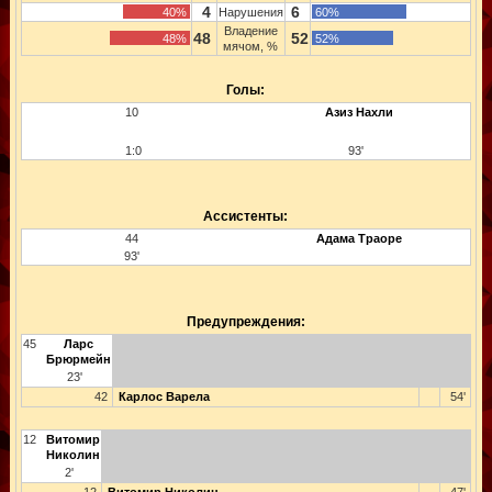
4
6
40%
Нарушения
60%
Владение
48
52
48%
52%
мячом, %
Голы:
10
Азиз Нахли
1:0
93'
Ассистенты:
44
Адама Траоре
93'
Предупреждения:
45
Ларс
Брюрмейн
23'
42
Карлос Варела
54'
12
Витомир
Николин
2'