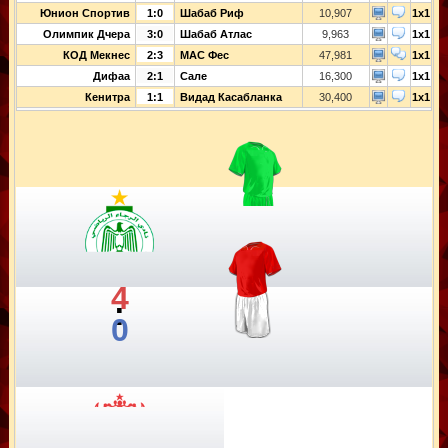
Юнион Спортив
1:0
Шабаб Риф
10,907
1x1
Олимпик Дчера
3:0
Шабаб Атлас
9,963
1x1
КОД Мекнес
2:3
МАС Фес
47,981
1x1
Дифаа
2:1
Сале
16,300
1x1
Кенитра
1:1
Видад Касабланка
30,400
1x1
4
:
0