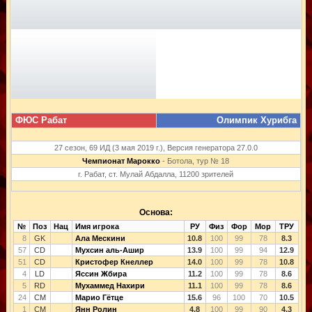
ФЮС Рабат
Олимпик Хурибга
27 сезон, 69 ИД (3 мая 2019 г.), Версия генератора 27.0.0
Чемпионат Марокко
- Ботола, тур № 18
г. Рабат, ст. Мулай Абдалла, 11200 зрителей
Основа:
№
Поз
Нац
Имя игрока
РУ
Физ
Фор
Мор
ТРУ
8
GK
Ала Мескини
10.8
100
99
78
8.3
57
CD
Мухсин аль-Ашир
13.9
100
99
94
12.9
51
CD
Кристофер Кнеллер
14.0
100
99
78
10.8
4
LD
Яссин Жбира
11.2
100
99
78
8.6
5
RD
Мухаммед Нахири
11.1
100
99
78
8.6
24
CM
Марио Гётце
15.6
96
100
70
10.5
1
CM
Янн Ролин
4.8
100
99
90
4.3