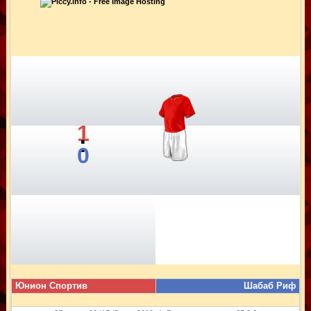
1
:
0
Юнион Спортив
Шабаб Риф