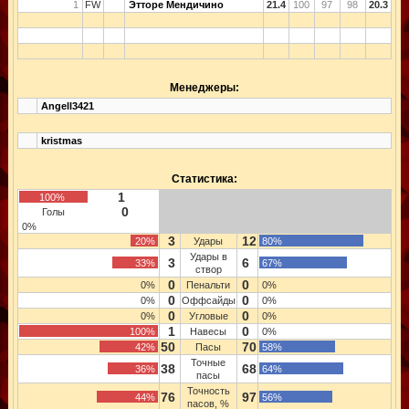
1
FW
Этторе Мендичино
21.4
100
97
98
20.3
Менеджеры:
Angell3421
kristmas
Статистика:
1
100%
0
Голы
0%
3
12
20%
Удары
80%
Удары в
3
6
33%
67%
створ
0
0
0%
Пенальти
0%
0
0
0%
Оффсайды
0%
0
0
0%
Угловые
0%
1
0
100%
Навесы
0%
50
70
42%
Пасы
58%
Точные
38
68
36%
64%
пасы
Точность
76
97
44%
56%
пасов, %