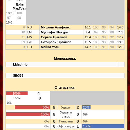
Дэйв
МакГрат
18.3
100
97
90
16.0
6
RD
Мишель Альфонс
16.1
100
98
94
14.8
10
LM
Мустафа Шакури
9.4
99
95
88
7.8
11
FW
Сергей Цыганов
19.4
100
99
92
17.7
39
GK
Ботирали Эргашев
15.5
100
93
90
13.0
3
CD
Майкл Уэлш
14.7
100
91
90
12.0
Менеджеры:
LMaghrib
Sib333
Статистика:
4
100%
0
Голы
0%
8
2
80%
Удары
20%
Удары в
8
0
100%
0%
створ
0
0
0%
Пенальти
0%
0
1
0%
Оффсайды
100%