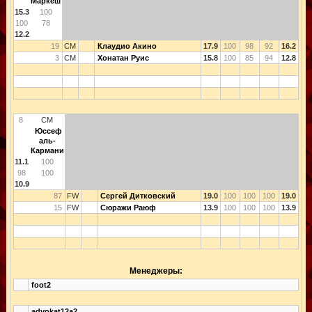
Маркеш
15.3
100
100
78
12.2
19
CM
Клаудио Акино
17.9
100
98
92
16.2
3
CM
Хонатан Руис
15.8
100
85
94
12.8
8
CM
Юссеф
аль-
Кармани
11.1
100
98
100
10.9
87
FW
Сергей Дитковский
19.0
100
100
100
19.0
15
FW
Сюражи Раюф
13.9
100
100
100
13.9
Менеджеры:
foot2
advokat12a2